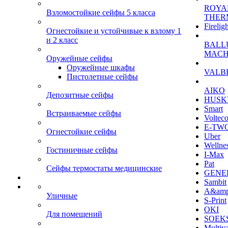
ROYA
Взломостойкие сейфы 5 класса
THER
Firelig
Огнестойкие и устойчивые к взлому 1
и 2 класс
BALL
MACH
Оружейные сейфы
Оружейные шкафы
VALB
Пистолетные сейфы
AIKO
Депозитные сейфы
HUSK
Smart
Встраиваемые сейфы
Voltec
E-TW
Огнестойкие сейфы
Uber
Wellne
Гостиничные сейфы
I-Max
Pat
Сейфы термостаты медицинские
GENE
Sambit
A&am
Уличные
S-Print
OKI
Для помещений
SOEKS
Multiv