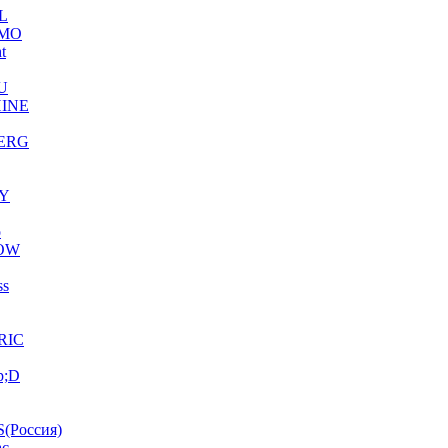
L
MO
ht
U
INE
ERG
Y
o
OW
ss
RIC
p;D
(Россия)
ac