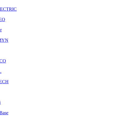
LECTRIC
EO
r
MYN
CO
L
ECH
i
Base