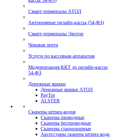
кассы 54-ФЗ)
Смарт-терминалы АТОЛ
Автономные онлайн-кассы (54-ФЗ)
Смарт-терминалы Эвотор
Чековая лента
Услуги по кассовым аппаратам
Модернизация ККТ до онлайн-кассы
54-ФЗ
Денежные ящики
Денежные ящики АТОЛ
PayTor
ALSTER
Сканеры штрих-кодов
Сканеры проводные
Сканеры беспроводные
Сканеры стационарные
Аксессуары сканера штрих-кода