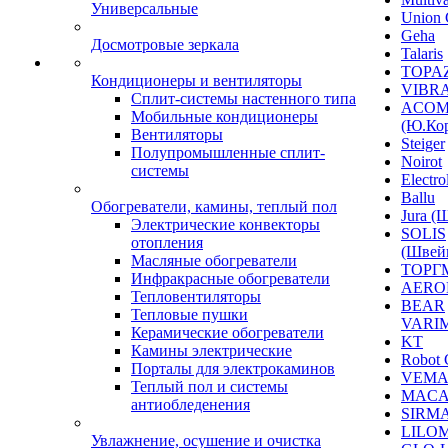
Универсальные
Union 
Geha
Досмотровые зеркала
Talaris
TOPAZ
Кондиционеры и вентиляторы
VIBRA
Сплит-системы настенного типа
ACO
Мобильные кондиционеры
(Ю.Кор
Вентиляторы
Steiger
Полупромышленные сплит-
Noirot
системы
Electro
Ballu
Обогреватели, камины, теплый пол
Jura (
Электрические конвекторы
SOLIS
отопления
(Швей
Масляные обогреватели
ТОРГ
Инфракрасные обогреватели
AERO
Тепловентиляторы
BEAR
Тепловые пушки
VARI
Керамические обогреватели
KT
Камины электрические
Robot 
Порталы для электрокаминов
VEM
Теплый пол и системы
MACA
антиобледенения
SIRM
LILO
Увлажнение, осушение и очистка