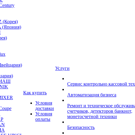
Century
 (Корея)
 (Япония)
M
ея)
lux
Швейцария)
Услуги
цария)
МАШ
Сервис контрольно кассовой те
NIK
Как купить
Автоматизация бизнеса
MIXER
Условия
Ремонт и техническое обслужив
Coupe
доставки
счетчиков, детекторов банкнот,
A
Условия
монетосчетной техники
P
оплаты
AN
Безопасность
MA