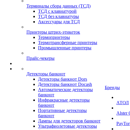
Терминалы сбора данных (ТСД)
ТСД с клавиатурой
ТСД без клавиатуры
Аксессуары для ТСД
Принтеры штрих-этикеток
Термопринтеры
Термотрансферные принтеры
Промышленные принтеры
Прайс-чекеры
Детекторы банкнот
Детекторы банкнот Dors
Детекторы банкнот Docash
Бренды
Автоматические детекторы
банкнот
Инфракрасные детекторы
АТОЛ
банкнот
Портативные детекторы
Alster
банкнот
Лампы для детекторов банкнот
PayTor
Ультрафиолетовые детекторы