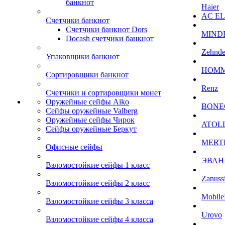
банкнот
Haier
AC E
Счетчики банкнот
Счетчики банкнот Dors
MIND
Docash счетчики банкнот
Zehnde
Упаковщики банкнот
HOM
Сортировщики банкнот
Renz
Счетчики и сортировщики монет
Оружейные сейфы Aiko
BONE
Сейфы оружейные Valberg
Оружейные сейфы Чирок
ATOL
Сейфы оружейные Беркут
MERT
Офисные сейфы
ЭВАН
Взломостойкие сейфы 1 класс
Zanuss
Взломостойкие сейфы 2 класс
Mobile
Взломостойкие сейфы 3 класса
Urovo
Взломостойкие сейфы 4 класса