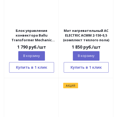
Блок управления
Мат нагревательный AC
конвектора Ballu
ELECTRIC ACMM 2-150-0,5
Transformer Mechanic
(комплект теплого пола)
BCT/EVU-3M
1 790
руб.
/шт
1 850
руб.
/шт
(механический)
В корзину
В корзину
Купить в 1 клик
Купить в 1 клик
АКЦИЯ