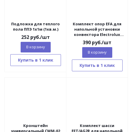
Подложка для теплого
Комплект опор EFA для
пола ППЭ 1х1м (1кв.м.)
напольной установки
конвектора Electrolux
252
руб.
/шт
Серии А
390
руб.
/шт
В корзину
В корзину
Купить в 1 клик
Купить в 1 клик
Кронштейн
Комплект шасси
универсальный CWM-02
EFT/AG2R для напольной