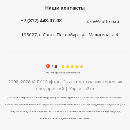
Наши контакты
+7 (812) 448-07-08
sale@softron.ru
195027, г. Санкт-Петербург, ул. Малыгина, д.4
2008-2026 © ГК "Софтрон" - автоматизация торговых
предприятий |
Карта сайта
Данный интернет-сайт носит информационный характер и ни при каких условиях не является
публичной офертой, которая определяется положениями Статьи 437 (2) Гражданского кодекса РФ. Для
получения подробной информации о наличии и стоимости указанных товаров и (или) услуг,
пожалуйста, обращайтесь в наш магазин.