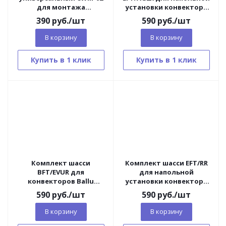
для монтажа
установки конвектора
конвектора на стену
Electrolux Air Gate
390
руб.
/шт
590
руб.
/шт
Transformer
В корзину
В корзину
Купить в 1 клик
Купить в 1 клик
Комплект шасси
Комплект шасси EFT/RR
BFT/EVUR для
для напольной
конвекторов Ballu
установки конвектора
Evolution Transformer
Electrolux Rapid
590
руб.
/шт
590
руб.
/шт
Transformer
В корзину
В корзину