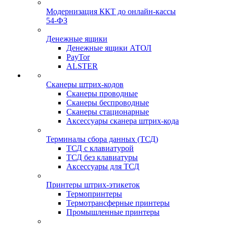
Модернизация ККТ до онлайн-кассы
54-ФЗ
Денежные ящики
Денежные ящики АТОЛ
PayTor
ALSTER
Сканеры штрих-кодов
Сканеры проводные
Сканеры беспроводные
Сканеры стационарные
Аксессуары сканера штрих-кода
Терминалы сбора данных (ТСД)
ТСД с клавиатурой
ТСД без клавиатуры
Аксессуары для ТСД
Принтеры штрих-этикеток
Термопринтеры
Термотрансферные принтеры
Промышленные принтеры