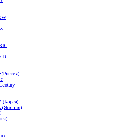
Y
o
OW
ss
RIC
p;D
(Россия)
ac
Century
 (Корея)
 (Япония)
M
ея)
lux