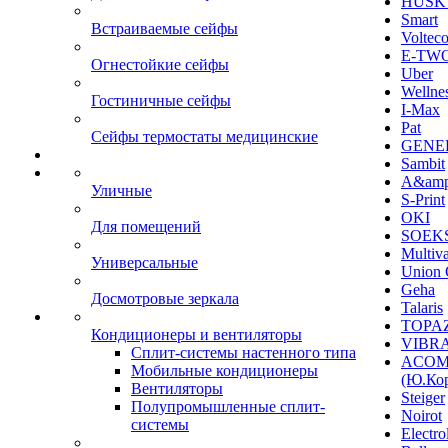
HUSK
Smart
Встраиваемые сейфы
Voltec
E-TW
Огнестойкие сейфы
Uber
Wellne
Гостиничные сейфы
I-Max
Pat
Сейфы термостаты медицинские
GENE
Sambit
A&am
Уличные
S-Print
OKI
Для помещений
SOEKS
Multiv
Универсальные
Union 
Geha
Досмотровые зеркала
Talaris
TOPAZ
Кондиционеры и вентиляторы
VIBRA
Сплит-системы настенного типа
ACO
Мобильные кондиционеры
(Ю.Кор
Вентиляторы
Steiger
Полупромышленные сплит-
Noirot
системы
Electro