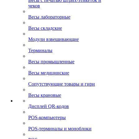
Весы с печатью штрих-этикеток и
чеков
Весы лабораторные
Весы складские
Модули взвешивающие
Терминалы
Весы промышленные
Весы медицинские
Сопутствующие товары и гири
Весы крановые
Дисплей QR-кодов
POS-компьютеры
POS-терминалы и моноблоки