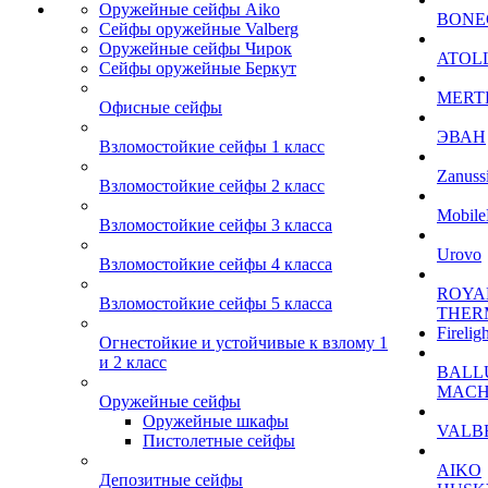
Оружейные сейфы Aiko
BONE
Сейфы оружейные Valberg
Оружейные сейфы Чирок
ATOL
Сейфы оружейные Беркут
MERT
Офисные сейфы
ЭВАН
Взломостойкие сейфы 1 класс
Zanuss
Взломостойкие сейфы 2 класс
Mobile
Взломостойкие сейфы 3 класса
Urovo
Взломостойкие сейфы 4 класса
ROYA
Взломостойкие сейфы 5 класса
THER
Firelig
Огнестойкие и устойчивые к взлому 1
и 2 класс
BALL
MACH
Оружейные сейфы
Оружейные шкафы
VALB
Пистолетные сейфы
AIKO
Депозитные сейфы