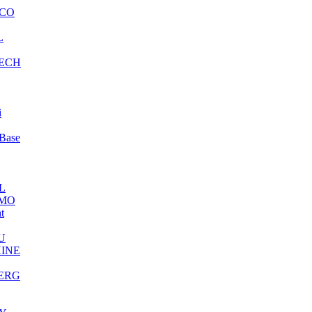
CO
L
ECH
i
Base
L
MO
ht
U
INE
ERG