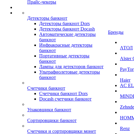
Прайс-чекеры
Детекторы банкнот
Детекторы банкнот Dors
Детекторы банкнот Docash
Бренды
Автоматические детекторы
банкнот
Инфракрасные детекторы
АТОЛ
банкнот
Портативные детекторы
Alster
банкнот
Лампы для детекторов банкнот
PayTor
Ультрафиолетовые детекторы
банкнот
Haier
AC E
Счетчики банкнот
Счетчики банкнот Dors
MIND
Docash счетчики банкнот
Zehnde
Упаковщики банкнот
HOM
Сортировщики банкнот
Renz
Счетчики и сортировщики монет