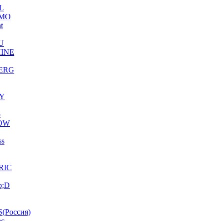
L
MO
ht
U
INE
ERG
Y
o
OW
ss
RIC
p;D
(Россия)
ac