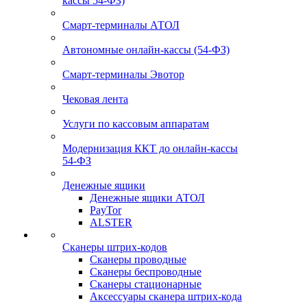
кассы 54-ФЗ)
Смарт-терминалы АТОЛ
Автономные онлайн-кассы (54-ФЗ)
Смарт-терминалы Эвотор
Чековая лента
Услуги по кассовым аппаратам
Модернизация ККТ до онлайн-кассы
54-ФЗ
Денежные ящики
Денежные ящики АТОЛ
PayTor
ALSTER
Сканеры штрих-кодов
Сканеры проводные
Сканеры беспроводные
Сканеры стационарные
Аксессуары сканера штрих-кода