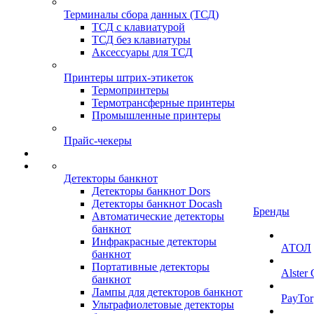
Терминалы сбора данных (ТСД)
ТСД с клавиатурой
ТСД без клавиатуры
Аксессуары для ТСД
Принтеры штрих-этикеток
Термопринтеры
Термотрансферные принтеры
Промышленные принтеры
Прайс-чекеры
Детекторы банкнот
Детекторы банкнот Dors
Детекторы банкнот Docash
Бренды
Автоматические детекторы
банкнот
Инфракрасные детекторы
АТОЛ
банкнот
Портативные детекторы
Alster
банкнот
Лампы для детекторов банкнот
PayTor
Ультрафиолетовые детекторы