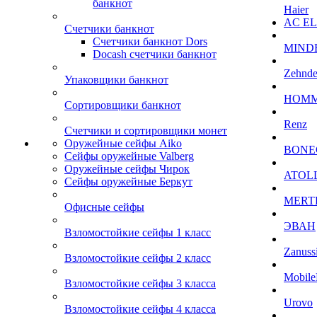
банкнот
Haier
AC E
Счетчики банкнот
Счетчики банкнот Dors
MIND
Docash счетчики банкнот
Zehnde
Упаковщики банкнот
HOM
Сортировщики банкнот
Renz
Счетчики и сортировщики монет
Оружейные сейфы Aiko
BONE
Сейфы оружейные Valberg
Оружейные сейфы Чирок
ATOL
Сейфы оружейные Беркут
MERT
Офисные сейфы
ЭВАН
Взломостойкие сейфы 1 класс
Zanuss
Взломостойкие сейфы 2 класс
Mobile
Взломостойкие сейфы 3 класса
Urovo
Взломостойкие сейфы 4 класса