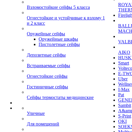
ROYA
Взломостойкие сейфы 5 класса
THER
Firelig
Огнестойкие и устойчивые к взлому 1
и 2 класс
BALL
MACH
Оружейные сейфы
Оружейные шкафы
VALB
Пистолетные сейфы
AIKO
Депозитные сейфы
HUSK
Smart
Встраиваемые сейфы
Voltec
E-TW
Огнестойкие сейфы
Uber
Wellne
Гостиничные сейфы
I-Max
Pat
Сейфы термостаты медицинские
GENE
Sambit
A&am
Уличные
S-Print
OKI
Для помещений
SOEKS
Multiv