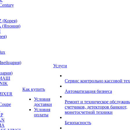
Century
 (Корея)
 (Япония)
M
ея)
lux
Швейцария)
Услуги
цария)
МАШ
Сервис контрольно кассовой те
NIK
Как купить
Автоматизация бизнеса
MIXER
Условия
Ремонт и техническое обслужив
Coupe
доставки
счетчиков, детекторов банкнот,
A
Условия
монетосчетной техники
P
оплаты
AN
Безопасность
MA