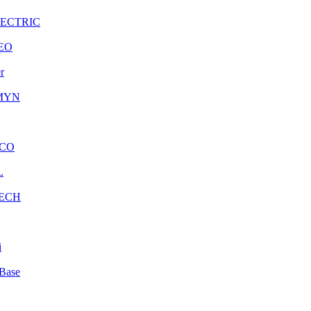
LECTRIC
EO
r
MYN
CO
L
ECH
i
Base