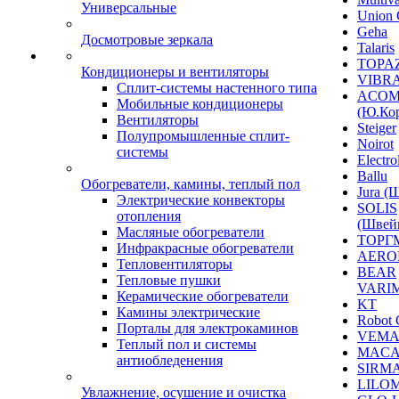
Универсальные
Union 
Geha
Досмотровые зеркала
Talaris
TOPAZ
Кондиционеры и вентиляторы
VIBRA
Сплит-системы настенного типа
ACO
Мобильные кондиционеры
(Ю.Кор
Вентиляторы
Steiger
Полупромышленные сплит-
Noirot
системы
Electro
Ballu
Обогреватели, камины, теплый пол
Jura (
Электрические конвекторы
SOLIS
отопления
(Швей
Масляные обогреватели
ТОРГ
Инфракрасные обогреватели
AERO
Тепловентиляторы
BEAR
Тепловые пушки
VARI
Керамические обогреватели
KT
Камины электрические
Robot 
Порталы для электрокаминов
VEM
Теплый пол и системы
MACA
антиобледенения
SIRM
LILO
Увлажнение, осушение и очистка