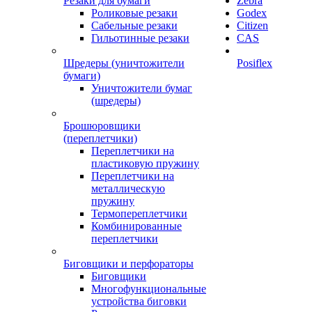
Резаки для бумаги
Zebra
Роликовые резаки
Godex
Сабельные резаки
Citizen
Гильотинные резаки
CAS
Шредеры (уничтожители
Posiflex
бумаги)
Уничтожители бумаг
(шредеры)
Брошюровщики
(переплетчики)
Переплетчики на
пластиковую пружину
Переплетчики на
металлическую
пружину
Термопереплетчики
Комбинированные
переплетчики
Биговщики и перфораторы
Биговщики
Многофункциональные
устройства биговки