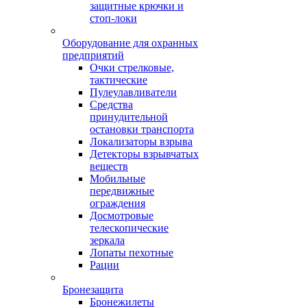
защитные крючки и
стоп-локи
Оборудование для охранных
предприятий
Очки стрелковые,
тактические
Пулеулавливатели
Средства
принудительной
остановки транспорта
Локализаторы взрыва
Детекторы взрывчатых
веществ
Мобильные
передвижные
ограждения
Досмотровые
телескопические
зеркала
Лопаты пехотные
Рации
Бронезащита
Бронежилеты