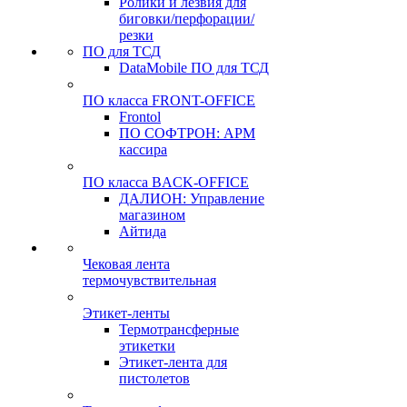
Ролики и лезвия для
биговки/перфорации/
резки
ПО для ТСД
DataMobile ПО для ТСД
ПО класса FRONT-OFFICE
Frontol
ПО СОФТРОН: АРМ
кассира
ПО класса BACK-OFFICE
ДАЛИОН: Управление
магазином
Айтида
Чековая лента
термочувствительная
Этикет-ленты
Термотрансферные
этикетки
Этикет-лента для
пистолетов