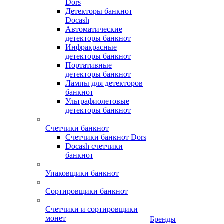
Dors
Детекторы банкнот
Docash
Автоматические
детекторы банкнот
Инфракрасные
детекторы банкнот
Портативные
детекторы банкнот
Лампы для детекторов
банкнот
Ультрафиолетовые
детекторы банкнот
Счетчики банкнот
Счетчики банкнот Dors
Docash счетчики
банкнот
Упаковщики банкнот
Сортировщики банкнот
Счетчики и сортировщики
монет
Бренды