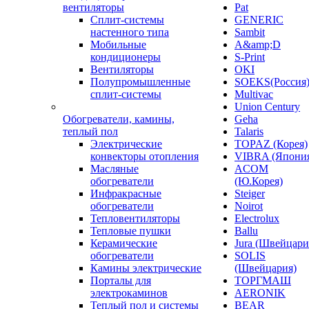
вентиляторы
Pat
Сплит-системы
GENERIC
настенного типа
Sambit
Мобильные
A&amp;D
кондиционеры
S-Print
Вентиляторы
OKI
Полупромышленные
SOEKS(Россия
сплит-системы
Multivac
Union Century
Обогреватели, камины,
Geha
теплый пол
Talaris
Электрические
TOPAZ (Корея)
конвекторы отопления
VIBRA (Япони
Масляные
ACOM
обогреватели
(Ю.Корея)
Инфракрасные
Steiger
обогреватели
Noirot
Тепловентиляторы
Electrolux
Тепловые пушки
Ballu
Керамические
Jura (Швейцари
обогреватели
SOLIS
Камины электрические
(Швейцария)
Порталы для
ТОРГМАШ
электрокаминов
AERONIK
Теплый пол и системы
BEAR