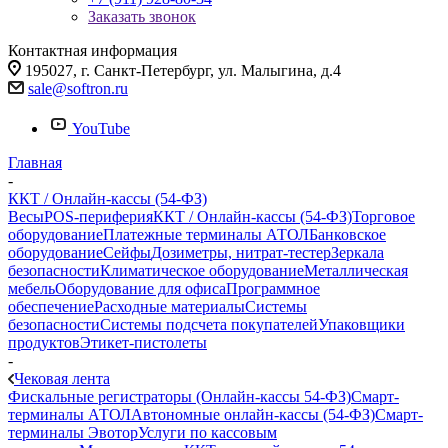
Заказать звонок
Контактная информация
195027, г. Санкт-Петербург, ул. Малыгина, д.4
sale@softron.ru
YouTube
Главная
-
ККТ / Онлайн-кассы (54-ФЗ)
Весы
POS-периферия
ККТ / Онлайн-кассы (54-ФЗ)
Торговое
оборудование
Платежные терминалы АТОЛ
Банковское
оборудование
Сейфы
Дозиметры, нитрат-тестер
Зеркала
безопасности
Климатическое оборудование
Металлическая
мебель
Оборудование для офиса
Программное
обеспечение
Расходные материалы
Системы
безопасности
Системы подсчета покупателей
Упаковщики
продуктов
Этикет-пистолеты
-
Чековая лента
Фискальные регистраторы (Онлайн-кассы 54-ФЗ)
Смарт-
терминалы АТОЛ
Автономные онлайн-кассы (54-ФЗ)
Смарт-
терминалы Эвотор
Услуги по кассовым