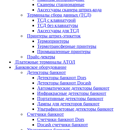
Сканеры стационарные
Аксессуары сканера штрих-кода
Терминалы сбора данных (ТСД)
ТСД с клавиатурой
ТСД без клавиатуры
Аксессуары для ТСД
Принтеры штрих-этикеток
Термопринтеры
Термотрансферные принтеры
Промышленные принтеры
Прайс-чекеры
Платежные терминалы АТОЛ
Банковское оборудование
Детекторы банкнот
Детекторы банкнот Dors
Детекторы банкнот Docash
Автоматические детекторы банкнот
Инфракрасные детекторы банкнот
Портативные детекторы банкнот
Лампы для детекторов банкнот
Ультрафиолетовые детекторы банкнот
Счетчики банкнот
Счетчики банкнот Dors
Docash счетчики банкнот
Упаковщики банкнот