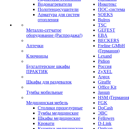
Водонагреватели
Инкотекс
Полотенцесушители
ПОС-система
Арматура для систем
SOEKS
отопления
Bulros
TSC
Металло-сетчатое
GEFEST
оборудование (Распродажа!)
EBA
BECKERS
Аптечки
Freline GMbH
(Германия)
Ключницы
Lexand
Pidion
Бухгалтерские шкафы
Россия
ПРАКТИК
ZyXEL
Argox
Шкафы для раздевалок
Giraffe
Office Kit
Тумбы мобильные
Jassun
HSM (Германия
Медицинская мебель
FGK
Столики процедурные
DoCash
Тумбы медицинские
ЭВС
Шкафы медицинские
Fellowes
Кровати
D-Link
Кушетки медицинские
Opticon