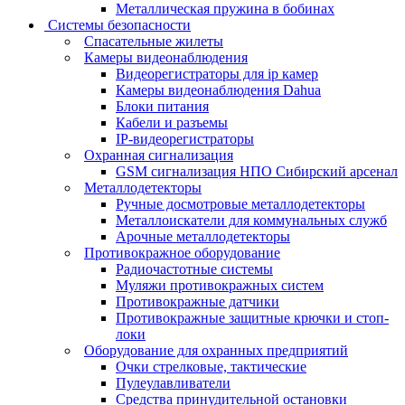
Металлическая пружина в бобинах
Системы безопасности
Спасательные жилеты
Камеры видеонаблюдения
Видеорегистраторы для ip камер
Камеры видеонаблюдения Dahua
Блоки питания
Кабели и разъемы
IP-видеорегистраторы
Охранная сигнализация
GSM сигнализация НПО Сибирский арсенал
Металлодетекторы
Ручные досмотровые металлодетекторы
Металлоискатели для коммунальных служб
Арочные металлодетекторы
Противокражное оборудование
Радиочастотные системы
Муляжи противокражных систем
Противокражные датчики
Противокражные защитные крючки и стоп-
локи
Оборудование для охранных предприятий
Очки стрелковые, тактические
Пулеулавливатели
Средства принудительной остановки