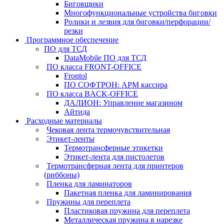
Биговщики
Многофункциональные устройства биговки
Ролики и лезвия для биговки/перфорации/
резки
Программное обеспечение
ПО для ТСД
DataMobile ПО для ТСД
ПО класса FRONT-OFFICE
Frontol
ПО СОФТРОН: АРМ кассира
ПО класса BACK-OFFICE
ДАЛИОН: Управление магазином
Айтида
Расходные материалы
Чековая лента термочувствительная
Этикет-ленты
Термотрансферные этикетки
Этикет-лента для пистолетов
Термотрансферная лента для принтеров
(риббоны)
Пленка для ламинаторов
Пакетная пленка для ламинирования
Пружины для переплета
Пластиковая пружина для переплета
Металлическая пружина в нарезке