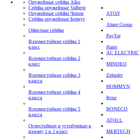
Оружейные сейфы Aiko
Сейфы оружейные Valberg
Оружейные сейфы Чирок
АТОЛ
Сейфы оружейные Беркут
Alster Group
Офисные сейфы
PayTor
Взломостойкие сейфы 1
класс
Haier
AC ELECTRIC
Взломостойкие сейфы 2
класс
MINDEO
Взломостойкие сейфы 3
Zehnder
класса
HOMMYN
Взломостойкие сейфы 4
класса
Renz
Взломостойкие сейфы 5
BONECO
класса
ATOLL
Огнестойкие и устойчивые к
взлому 1 и 2 класс
MERTECH