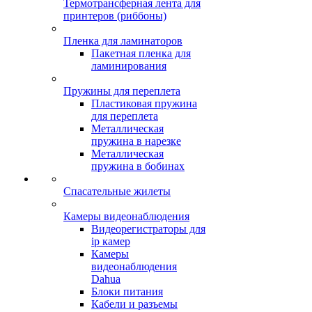
Термотрансферная лента для
принтеров (риббоны)
Пленка для ламинаторов
Пакетная пленка для
ламинирования
Пружины для переплета
Пластиковая пружина
для переплета
Металлическая
пружина в нарезке
Металлическая
пружина в бобинах
Спасательные жилеты
Камеры видеонаблюдения
Видеорегистраторы для
ip камер
Камеры
видеонаблюдения
Dahua
Блоки питания
Кабели и разъемы