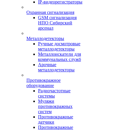
IP-видеорегистраторы
Охранная сигнализация
GSM сигнализация
НПО Сибирский
арсенал
Металлодетекторы
Ручные досмотровые
металлодетекторы
Металлоискатели для
коммунальных служб
Арочные
металлодетекторы
Противокражное
оборудование
Радиочастотные
системы
Муляжи
противокражных
систем
Противокражные
датчики
Противокражные