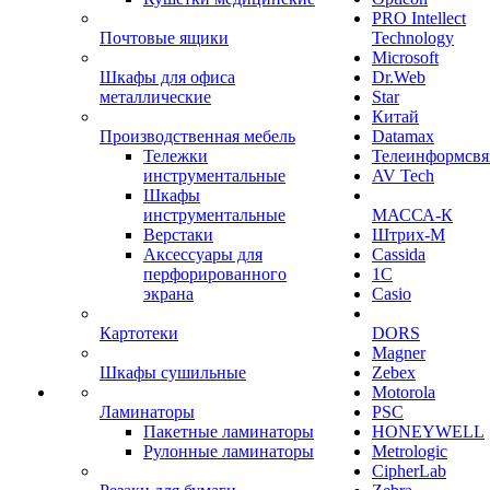
PRO Intellect
Почтовые ящики
Technology
Microsoft
Шкафы для офиса
Dr.Web
металлические
Star
Китай
Производственная мебель
Datamax
Тележки
Телеинформсвя
инструментальные
AV Tech
Шкафы
инструментальные
МАССА-К
Верстаки
Штрих-М
Аксессуары для
Cassida
перфорированного
1С
экрана
Casio
Картотеки
DORS
Magner
Шкафы сушильные
Zebex
Motorola
Ламинаторы
PSC
Пакетные ламинаторы
HONEYWELL
Рулонные ламинаторы
Metrologic
CipherLab