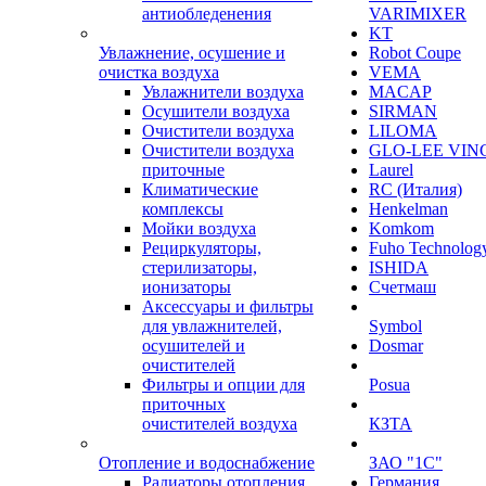
антиобледенения
VARIMIXER
KT
Увлажнение, осушение и
Robot Coupe
очистка воздуха
VEMA
Увлажнители воздуха
MACAP
Осушители воздуха
SIRMAN
Очистители воздуха
LILOMA
Очистители воздуха
GLO-LEE VIN
приточные
Laurel
Климатические
RC (Италия)
комплексы
Henkelman
Мойки воздуха
Komkom
Рециркуляторы,
Fuho Technolog
стерилизаторы,
ISHIDA
ионизаторы
Счетмаш
Аксессуары и фильтры
для увлажнителей,
Symbol
осушителей и
Dosmar
очистителей
Фильтры и опции для
Posua
приточных
очистителей воздуха
КЗТА
Отопление и водоснабжение
ЗАО "1С"
Радиаторы отопления
Германия