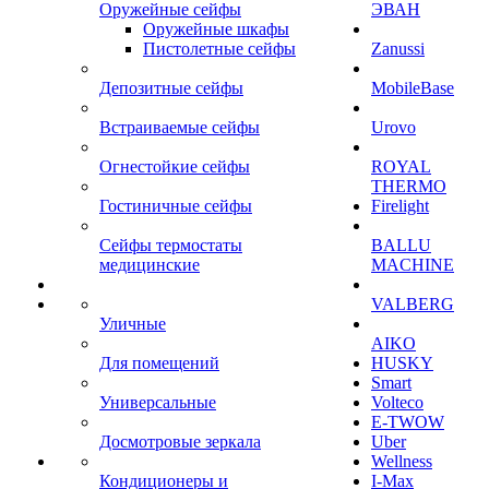
Оружейные сейфы
ЭВАН
Оружейные шкафы
Пистолетные сейфы
Zanussi
Депозитные сейфы
MobileBase
Встраиваемые сейфы
Urovo
Огнестойкие сейфы
ROYAL
THERMO
Гостиничные сейфы
Firelight
Сейфы термостаты
BALLU
медицинские
MACHINE
VALBERG
Уличные
AIKO
Для помещений
HUSKY
Smart
Универсальные
Volteco
E-TWOW
Досмотровые зеркала
Uber
Wellness
Кондиционеры и
I-Max