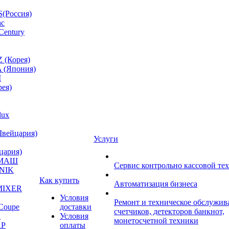
(Россия)
ac
Century
 (Корея)
 (Япония)
M
ея)
lux
Швейцария)
Услуги
цария)
МАШ
Сервис контрольно кассовой те
NIK
Как купить
Автоматизация бизнеса
MIXER
Условия
Ремонт и техническое обслужив
Coupe
доставки
счетчиков, детекторов банкнот,
A
Условия
монетосчетной техники
P
оплаты