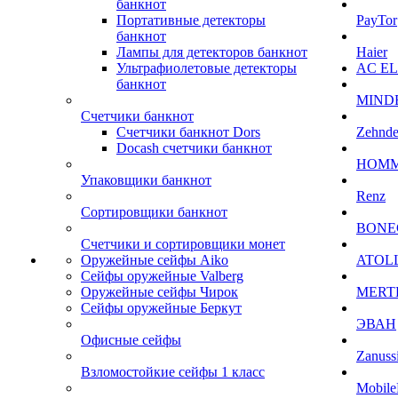
банкнот
Портативные детекторы
PayTor
банкнот
Лампы для детекторов банкнот
Haier
Ультрафиолетовые детекторы
AC E
банкнот
MIND
Счетчики банкнот
Счетчики банкнот Dors
Zehnde
Docash счетчики банкнот
HOM
Упаковщики банкнот
Renz
Сортировщики банкнот
BONE
Счетчики и сортировщики монет
Оружейные сейфы Aiko
ATOL
Сейфы оружейные Valberg
Оружейные сейфы Чирок
MERT
Сейфы оружейные Беркут
ЭВАН
Офисные сейфы
Zanuss
Взломостойкие сейфы 1 класс
Mobile