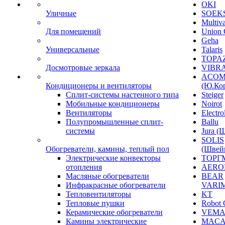
OKI
Уличные
SOEKS
Multiv
Для помещений
Union 
Geha
Универсальные
Talaris
TOPAZ
Досмотровые зеркала
VIBRA
ACO
Кондиционеры и вентиляторы
(Ю.Кор
Сплит-системы настенного типа
Steiger
Мобильные кондиционеры
Noirot
Вентиляторы
Electro
Полупромышленные сплит-
Ballu
системы
Jura (
SOLIS
Обогреватели, камины, теплый пол
(Швей
Электрические конвекторы
ТОРГ
отопления
AERO
Масляные обогреватели
BEAR
Инфракрасные обогреватели
VARI
Тепловентиляторы
KT
Тепловые пушки
Robot 
Керамические обогреватели
VEM
Камины электрические
MACA