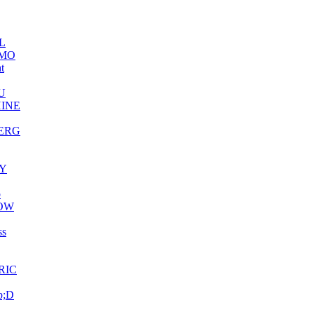
L
MO
ht
U
INE
ERG
Y
o
OW
ss
RIC
p;D