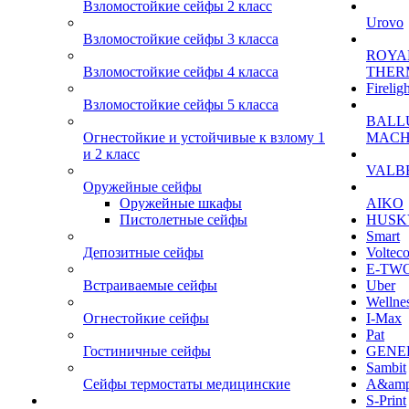
Взломостойкие сейфы 2 класс
Urovo
Взломостойкие сейфы 3 класса
ROYA
Взломостойкие сейфы 4 класса
THER
Firelig
Взломостойкие сейфы 5 класса
BALL
Огнестойкие и устойчивые к взлому 1
MACH
и 2 класс
VALB
Оружейные сейфы
Оружейные шкафы
AIKO
Пистолетные сейфы
HUSK
Smart
Депозитные сейфы
Voltec
E-TW
Встраиваемые сейфы
Uber
Wellne
Огнестойкие сейфы
I-Max
Pat
Гостиничные сейфы
GENE
Sambit
Сейфы термостаты медицинские
A&am
S-Print