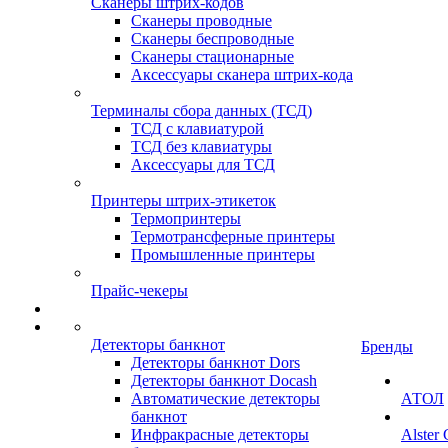
Сканеры штрих-кодов
Сканеры проводные
Сканеры беспроводные
Сканеры стационарные
Аксессуары сканера штрих-кода
Терминалы сбора данных (ТСД)
ТСД с клавиатурой
ТСД без клавиатуры
Аксессуары для ТСД
Принтеры штрих-этикеток
Термопринтеры
Термотрансферные принтеры
Промышленные принтеры
Прайс-чекеры
Детекторы банкнот
Бренды
Детекторы банкнот Dors
Детекторы банкнот Docash
Автоматические детекторы
АТОЛ
банкнот
Инфракрасные детекторы
Alster