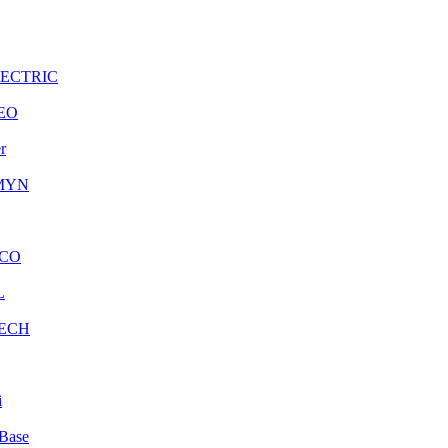
LECTRIC
EO
r
MYN
CO
L
ECH
i
Base