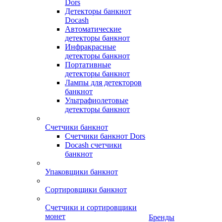
Dors
Детекторы банкнот
Docash
Автоматические
детекторы банкнот
Инфракрасные
детекторы банкнот
Портативные
детекторы банкнот
Лампы для детекторов
банкнот
Ультрафиолетовые
детекторы банкнот
Счетчики банкнот
Счетчики банкнот Dors
Docash счетчики
банкнот
Упаковщики банкнот
Сортировщики банкнот
Счетчики и сортировщики
монет
Бренды