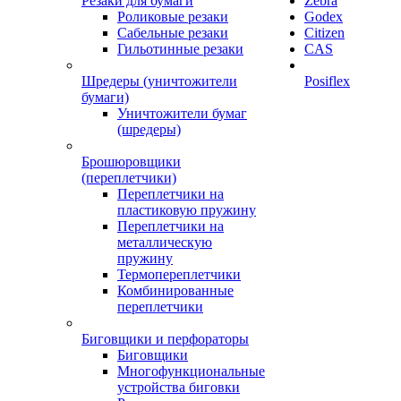
Резаки для бумаги
Zebra
Роликовые резаки
Godex
Сабельные резаки
Citizen
Гильотинные резаки
CAS
Шредеры (уничтожители
Posiflex
бумаги)
Уничтожители бумаг
(шредеры)
Брошюровщики
(переплетчики)
Переплетчики на
пластиковую пружину
Переплетчики на
металлическую
пружину
Термопереплетчики
Комбинированные
переплетчики
Биговщики и перфораторы
Биговщики
Многофункциональные
устройства биговки