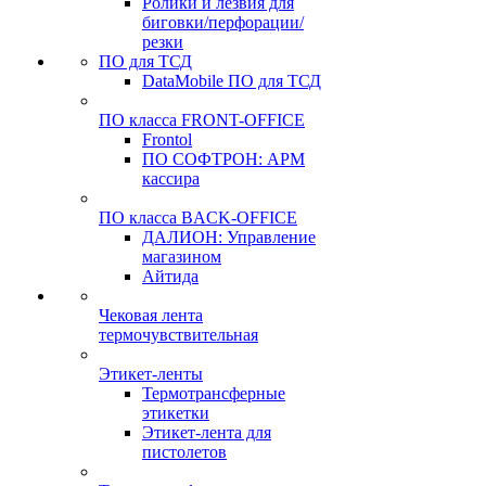
Ролики и лезвия для
биговки/перфорации/
резки
ПО для ТСД
DataMobile ПО для ТСД
ПО класса FRONT-OFFICE
Frontol
ПО СОФТРОН: АРМ
кассира
ПО класса BACK-OFFICE
ДАЛИОН: Управление
магазином
Айтида
Чековая лента
термочувствительная
Этикет-ленты
Термотрансферные
этикетки
Этикет-лента для
пистолетов