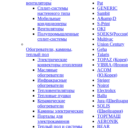
вентиляторы
Pat
Сплит-системы
GENERIC
настенного типа
Sambit
Мобильные
A&amp;D
кондиционеры
S-Print
Вентиляторы
OKI
Полупромышленные
SOEKS(Россия
сплит-системы
Multivac
Union Century
Обогреватели, камины,
Geha
теплый пол
Talaris
Электрические
TOPAZ (Корея)
конвекторы отопления
VIBRA (Япони
Масляные
ACOM
обогреватели
(Ю.Корея)
Инфракрасные
Steiger
обогреватели
Noirot
Тепловентиляторы
Electrolux
Тепловые пушки
Ballu
Керамические
Jura (Швейцари
обогреватели
SOLIS
Камины электрические
(Швейцария)
Порталы для
ТОРГМАШ
электрокаминов
AERONIK
Теплый пол и системы
BEAR