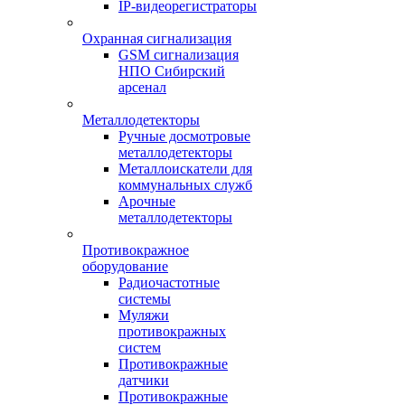
IP-видеорегистраторы
Охранная сигнализация
GSM сигнализация
НПО Сибирский
арсенал
Металлодетекторы
Ручные досмотровые
металлодетекторы
Металлоискатели для
коммунальных служб
Арочные
металлодетекторы
Противокражное
оборудование
Радиочастотные
системы
Муляжи
противокражных
систем
Противокражные
датчики
Противокражные