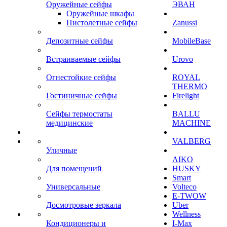
Оружейные сейфы
ЭВАН
Оружейные шкафы
Пистолетные сейфы
Zanussi
Депозитные сейфы
MobileBase
Встраиваемые сейфы
Urovo
Огнестойкие сейфы
ROYAL
THERMO
Гостиничные сейфы
Firelight
Сейфы термостаты
BALLU
медицинские
MACHINE
VALBERG
Уличные
AIKO
Для помещений
HUSKY
Smart
Универсальные
Volteco
E-TWOW
Досмотровые зеркала
Uber
Wellness
Кондиционеры и
I-Max