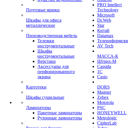
PRO Intellect
Почтовые ящики
Technology
Microsoft
Шкафы для офиса
Dr.Web
металлические
Star
Китай
Производственная мебель
Datamax
Тележки
Телеинформсвя
инструментальные
AV Tech
Шкафы
инструментальные
МАССА-К
Верстаки
Штрих-М
Аксессуары для
Cassida
перфорированного
1С
экрана
Casio
Картотеки
DORS
Magner
Шкафы сушильные
Zebex
Motorola
Ламинаторы
PSC
Пакетные ламинаторы
HONEYWELL
Рулонные ламинаторы
Metrologic
CipherLab