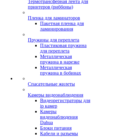
Термотрансферная лента для
принтеров (риббоны)
Пленка для ламинаторов
Пакетная пленка для
ламинирования
Пружины для переплета
Пластиковая пружина
для переплета
Металлическая
пружина в нарезке
Металлическая
пружина в бобинах
Спасательные жилеты
Камеры видеонаблюдения
Видеорегистраторы для
ip камер
Камеры
видеонаблюдения
Dahua
Блоки питания
Кабели и разъемы