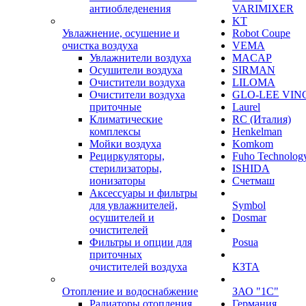
антиобледенения
VARIMIXER
KT
Увлажнение, осушение и
Robot Coupe
очистка воздуха
VEMA
Увлажнители воздуха
MACAP
Осушители воздуха
SIRMAN
Очистители воздуха
LILOMA
Очистители воздуха
GLO-LEE VIN
приточные
Laurel
Климатические
RC (Италия)
комплексы
Henkelman
Мойки воздуха
Komkom
Рециркуляторы,
Fuho Technolog
стерилизаторы,
ISHIDA
ионизаторы
Счетмаш
Аксессуары и фильтры
для увлажнителей,
Symbol
осушителей и
Dosmar
очистителей
Фильтры и опции для
Posua
приточных
очистителей воздуха
КЗТА
Отопление и водоснабжение
ЗАО "1С"
Радиаторы отопления
Германия