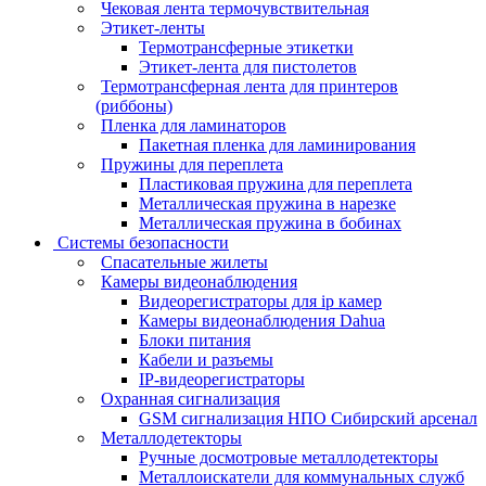
Чековая лента термочувствительная
Этикет-ленты
Термотрансферные этикетки
Этикет-лента для пистолетов
Термотрансферная лента для принтеров
(риббоны)
Пленка для ламинаторов
Пакетная пленка для ламинирования
Пружины для переплета
Пластиковая пружина для переплета
Металлическая пружина в нарезке
Металлическая пружина в бобинах
Системы безопасности
Спасательные жилеты
Камеры видеонаблюдения
Видеорегистраторы для ip камер
Камеры видеонаблюдения Dahua
Блоки питания
Кабели и разъемы
IP-видеорегистраторы
Охранная сигнализация
GSM сигнализация НПО Сибирский арсенал
Металлодетекторы
Ручные досмотровые металлодетекторы
Металлоискатели для коммунальных служб