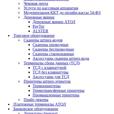
Чековая лента
Услуги по кассовым аппаратам
Модернизация ККТ до онлайн-кассы 54-ФЗ
Денежные ящики
Денежные ящики АТОЛ
PayTor
ALSTER
Торговое оборудование
Сканеры штрих-кодов
Сканеры проводные
Сканеры беспроводные
Сканеры стационарные
Аксессуары сканера штрих-кода
Терминалы сбора данных (ТСД)
ТСД с клавиатурой
ТСД без клавиатуры
Аксессуары для ТСД
Принтеры штрих-этикеток
Термопринтеры
Термотрансферные принтеры
Промышленные принтеры
Прайс-чекеры
Платежные терминалы АТОЛ
Банковское оборудование
Детекторы банкнот