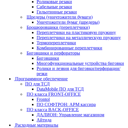
Роликовые резаки
Сабельные резаки
Гильотинные резаки
Шредеры (уничтожители бумаги)
Уничтожители бумаг (шредеры)
Брошюровщики (переплетчики)
Переплетчики на пластиковую пружину
Переплетчики на металлическую пружину
Термопереплетчики
Комбинированные переплетчики
Биговщики и перфораторы
Биговщики
Многофункциональные устройства биговки
Ролики и лезвия для биговки/перфорации/
резки
Программное обеспечение
ПО для ТСД
DataMobile ПО для ТСД
ПО класса FRONT-OFFICE
Frontol
ПО СОФТРОН: АРМ кассира
ПО класса BACK-OFFICE
ДАЛИОН: Управление магазином
Айтида
Расходные материалы