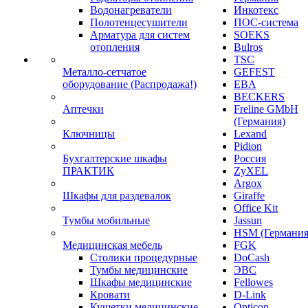
Водонагреватели
Инкотекс
Полотенцесушители
ПОС-система
Арматура для систем
SOEKS
отопления
Bulros
TSC
Металло-сетчатое
GEFEST
оборудование (Распродажа!)
EBA
BECKERS
Аптечки
Freline GMbH
(Германия)
Ключницы
Lexand
Pidion
Бухгалтерские шкафы
Россия
ПРАКТИК
ZyXEL
Argox
Шкафы для раздевалок
Giraffe
Office Kit
Тумбы мобильные
Jassun
HSM (Германия
Медицинская мебель
FGK
Столики процедурные
DoCash
Тумбы медицинские
ЭВС
Шкафы медицинские
Fellowes
Кровати
D-Link
Кушетки медицинские
Opticon