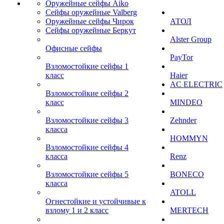
Оружейные сейфы Aiko
Сейфы оружейные Valberg
Оружейные сейфы Чирок
АТОЛ
Сейфы оружейные Беркут
Alster Group
Офисные сейфы
PayTor
Взломостойкие сейфы 1
класс
Haier
AC ELECTRIC
Взломостойкие сейфы 2
класс
MINDEO
Взломостойкие сейфы 3
Zehnder
класса
HOMMYN
Взломостойкие сейфы 4
класса
Renz
Взломостойкие сейфы 5
BONECO
класса
ATOLL
Огнестойкие и устойчивые к
взлому 1 и 2 класс
MERTECH