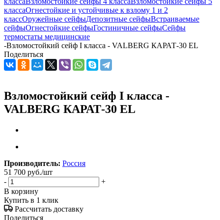
класса
Взломостойкие сейфы 4 класса
Взломостойкие сейфы 5
класса
Огнестойкие и устойчивые к взлому 1 и 2
класс
Оружейные сейфы
Депозитные сейфы
Встраиваемые
сейфы
Огнестойкие сейфы
Гостиничные сейфы
Сейфы
термостаты медицинские
-
Взломостойкий сейф I класса - VALBERG КАРАТ-30 EL
Поделиться
Взломостойкий сейф I класса -
VALBERG КАРАТ-30 EL
Производитель:
Россия
51 700
руб.
/шт
-
+
В корзину
Купить в 1 клик
Рассчитать доставку
Поделиться