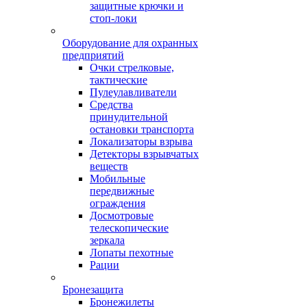
защитные крючки и
стоп-локи
Оборудование для охранных
предприятий
Очки стрелковые,
тактические
Пулеулавливатели
Средства
принудительной
остановки транспорта
Локализаторы взрыва
Детекторы взрывчатых
веществ
Мобильные
передвижные
ограждения
Досмотровые
телескопические
зеркала
Лопаты пехотные
Рации
Бронезащита
Бронежилеты