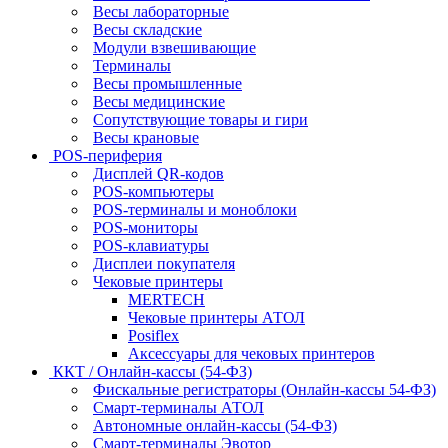
Весы лабораторные
Весы складские
Модули взвешивающие
Терминалы
Весы промышленные
Весы медицинские
Сопутствующие товары и гири
Весы крановые
POS-периферия
Дисплей QR-кодов
POS-компьютеры
POS-терминалы и моноблоки
POS-мониторы
POS-клавиатуры
Дисплеи покупателя
Чековые принтеры
MERTECH
Чековые принтеры АТОЛ
Posiflex
Аксессуары для чековых принтеров
ККТ / Онлайн-кассы (54-ФЗ)
Фискальные регистраторы (Онлайн-кассы 54-ФЗ)
Смарт-терминалы АТОЛ
Автономные онлайн-кассы (54-ФЗ)
Смарт-терминалы Эвотор