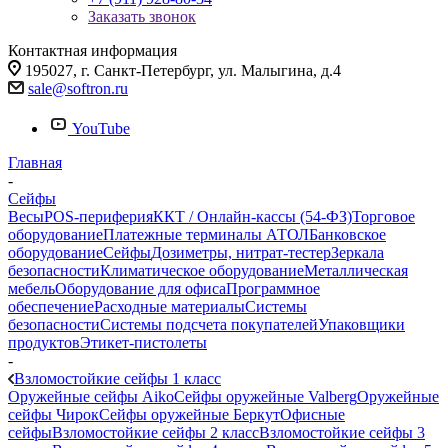
Заказать звонок
Контактная информация
195027, г. Санкт-Петербург, ул. Малыгина, д.4
sale@softron.ru
YouTube
Главная
-
Сейфы
Весы
POS-периферия
ККТ / Онлайн-кассы (54-ФЗ)
Торговое
оборудование
Платежные терминалы АТОЛ
Банковское
оборудование
Сейфы
Дозиметры, нитрат-тестер
Зеркала
безопасности
Климатическое оборудование
Металлическая
мебель
Оборудование для офиса
Программное
обеспечение
Расходные материалы
Системы
безопасности
Системы подсчета покупателей
Упаковщики
продуктов
Этикет-пистолеты
-
Взломостойкие сейфы 1 класс
Оружейные сейфы Aiko
Сейфы оружейные Valberg
Оружейные
сейфы Чирок
Сейфы оружейные Беркут
Офисные
сейфы
Взломостойкие сейфы 2 класс
Взломостойкие сейфы 3