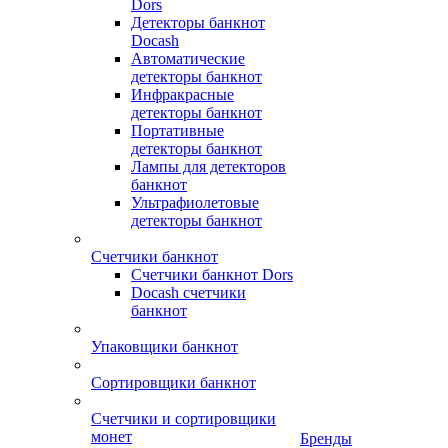
Dors
Детекторы банкнот
Docash
Автоматические
детекторы банкнот
Инфракрасные
детекторы банкнот
Портативные
детекторы банкнот
Лампы для детекторов
банкнот
Ультрафиолетовые
детекторы банкнот
Счетчики банкнот
Счетчики банкнот Dors
Docash счетчики
банкнот
Упаковщики банкнот
Сортировщики банкнот
Счетчики и сортировщики
монет
Бренды