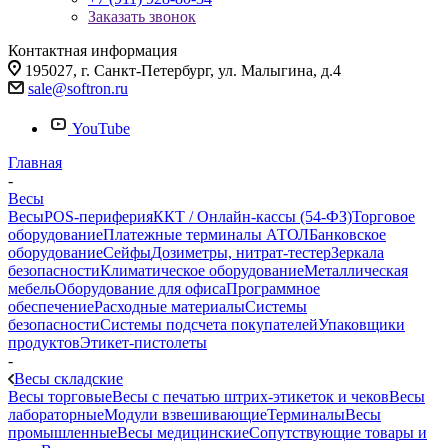
Заказать звонок
Контактная информация
195027, г. Санкт-Петербург, ул. Малыгина, д.4
sale@softron.ru
YouTube
Главная
-
Весы
Весы
POS-периферия
ККТ / Онлайн-кассы (54-ФЗ)
Торговое
оборудование
Платежные терминалы АТОЛ
Банковское
оборудование
Сейфы
Дозиметры, нитрат-тестер
Зеркала
безопасности
Климатическое оборудование
Металлическая
мебель
Оборудование для офиса
Программное
обеспечение
Расходные материалы
Системы
безопасности
Системы подсчета покупателей
Упаковщики
продуктов
Этикет-пистолеты
-
Весы складские
Весы торговые
Весы с печатью штрих-этикеток и чеков
Весы
лабораторные
Модули взвешивающие
Терминалы
Весы
промышленные
Весы медицинские
Сопутствующие товары и