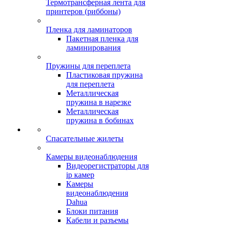
Термотрансферная лента для
принтеров (риббоны)
Пленка для ламинаторов
Пакетная пленка для
ламинирования
Пружины для переплета
Пластиковая пружина
для переплета
Металлическая
пружина в нарезке
Металлическая
пружина в бобинах
Спасательные жилеты
Камеры видеонаблюдения
Видеорегистраторы для
ip камер
Камеры
видеонаблюдения
Dahua
Блоки питания
Кабели и разъемы