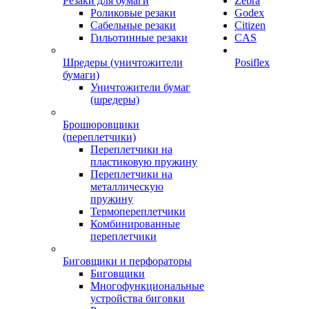
Резаки для бумаги
Zebra
Роликовые резаки
Godex
Сабельные резаки
Citizen
Гильотинные резаки
CAS
Шредеры (уничтожители
Posiflex
бумаги)
Уничтожители бумаг
(шредеры)
Брошюровщики
(переплетчики)
Переплетчики на
пластиковую пружину
Переплетчики на
металлическую
пружину
Термопереплетчики
Комбинированные
переплетчики
Биговщики и перфораторы
Биговщики
Многофункциональные
устройства биговки