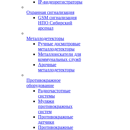
IP-видеорегистраторы
Охранная сигнализация
GSM сигнализация
НПО Сибирский
арсенал
Металлодетекторы
Ручные досмотровые
металлодетекторы
Металлоискатели для
коммунальных служб
Арочные
металлодетекторы
Противокражное
оборудование
Радиочастотные
системы
Муляжи
противокражных
систем
Противокражные
датчики
Противокражные