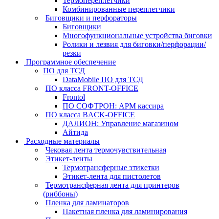
Термопереплетчики
Комбинированные переплетчики
Биговщики и перфораторы
Биговщики
Многофункциональные устройства биговки
Ролики и лезвия для биговки/перфорации/
резки
Программное обеспечение
ПО для ТСД
DataMobile ПО для ТСД
ПО класса FRONT-OFFICE
Frontol
ПО СОФТРОН: АРМ кассира
ПО класса BACK-OFFICE
ДАЛИОН: Управление магазином
Айтида
Расходные материалы
Чековая лента термочувствительная
Этикет-ленты
Термотрансферные этикетки
Этикет-лента для пистолетов
Термотрансферная лента для принтеров
(риббоны)
Пленка для ламинаторов
Пакетная пленка для ламинирования