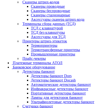
Сканеры штрих-кодов
Сканеры проводные
Сканеры беспроводные
Сканеры стационарные
Аксессуары сканера штрих-кода
Терминалы сбора данных (ТСД)
ТСД с клавиатурой
ТСД без клавиатуры
Аксессуары для ТСД
Принтеры штрих-этикеток
Термопринтеры
Термотрансферные принтеры
Промышленные принтеры
Прайс-чекеры
Платежные терминалы АТОЛ
Банковское оборудование
Детекторы банкнот
Детекторы банкнот Dors
Детекторы банкнот Docash
Автоматические детекторы банкнот
Инфракрасные детекторы банкнот
Портативные детекторы банкнот
Лампы для детекторов банкнот
Ультрафиолетовые детекторы банкнот
Счетчики банкнот