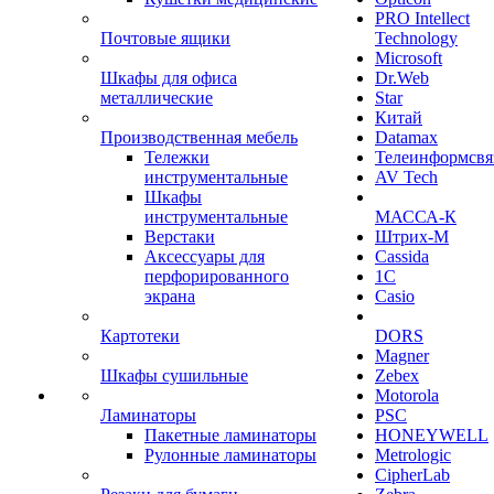
PRO Intellect
Почтовые ящики
Technology
Microsoft
Шкафы для офиса
Dr.Web
металлические
Star
Китай
Производственная мебель
Datamax
Тележки
Телеинформсвя
инструментальные
AV Tech
Шкафы
инструментальные
МАССА-К
Верстаки
Штрих-М
Аксессуары для
Cassida
перфорированного
1С
экрана
Casio
Картотеки
DORS
Magner
Шкафы сушильные
Zebex
Motorola
Ламинаторы
PSC
Пакетные ламинаторы
HONEYWELL
Рулонные ламинаторы
Metrologic
CipherLab