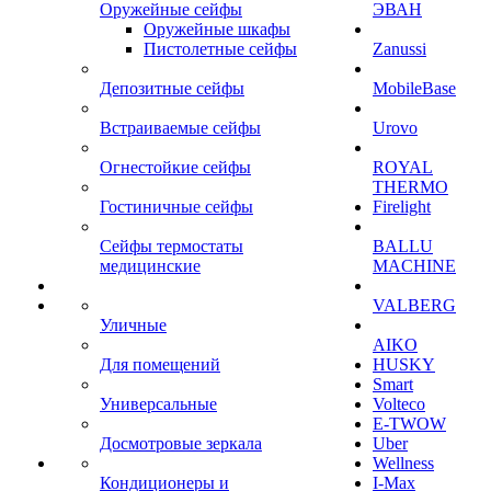
Оружейные сейфы
ЭВАН
Оружейные шкафы
Пистолетные сейфы
Zanussi
Депозитные сейфы
MobileBase
Встраиваемые сейфы
Urovo
Огнестойкие сейфы
ROYAL
THERMO
Гостиничные сейфы
Firelight
Сейфы термостаты
BALLU
медицинские
MACHINE
VALBERG
Уличные
AIKO
Для помещений
HUSKY
Smart
Универсальные
Volteco
E-TWOW
Досмотровые зеркала
Uber
Wellness
Кондиционеры и
I-Max