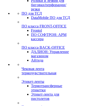
Ролики и лезвия для
биговки/перфорации/
резки
ПО для ТСД
DataMobile ПО для ТСД
ПО класса FRONT-OFFICE
Frontol
ПО СОФТРОН: АРМ
кассира
ПО класса BACK-OFFICE
ДАЛИОН: Управление
магазином
Айтида
Чековая лента
термочувствительная
Этикет-ленты
Термотрансферные
этикетки
Этикет-лента для
пистолетов