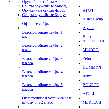
Оружейные сейфы Aiko
Сейфы оружейные Valberg
Оружейные сейфы Чирок
АТОЛ
Сейфы оружейные Беркут
Alster Group
Офисные сейфы
PayTor
Взломостойкие сейфы 1
класс
Haier
AC ELECTRIC
Взломостойкие сейфы 2
класс
MINDEO
Взломостойкие сейфы 3
Zehnder
класса
HOMMYN
Взломостойкие сейфы 4
класса
Renz
Взломостойкие сейфы 5
BONECO
класса
ATOLL
Огнестойкие и устойчивые к
взлому 1 и 2 класс
MERTECH