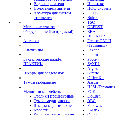
Водонагреватели
Инкотекс
Полотенцесушители
ПОС-система
Арматура для систем
SOEKS
отопления
Bulros
TSC
Металло-сетчатое
GEFEST
оборудование (Распродажа!)
EBA
BECKERS
Аптечки
Freline GMbH
(Германия)
Ключницы
Lexand
Pidion
Бухгалтерские шкафы
Россия
ПРАКТИК
ZyXEL
Argox
Шкафы для раздевалок
Giraffe
Office Kit
Тумбы мобильные
Jassun
HSM (Германия
Медицинская мебель
FGK
Столики процедурные
DoCash
Тумбы медицинские
ЭВС
Шкафы медицинские
Fellowes
Кровати
D-Link
Кушетки медицинские
Opticon