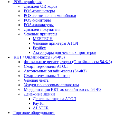
POS-периферия
Дисплей QR-кодов
POS-компьютеры
POS-терминалы и моноблоки
POS-мониторы
POS-клавиатуры
Дисплеи покупателя
Чековые принтеры
MERTECH
Чековые принтеры АТОЛ
Posiflex
Аксессуары для чековых принтеров
ККТ / Онлайн-кассы (54-ФЗ)
Фискальные регистраторы (Онлайн-кассы 54-ФЗ)
Смарт-терминалы АТОЛ
Автономные онлайн-кассы (54-ФЗ)
Смарт-терминалы Эвотор
Чековая лента
Услуги по кассовым аппаратам
Модернизация ККТ до онлайн-кассы 54-ФЗ
Денежные ящики
Денежные ящики АТОЛ
PayTor
ALSTER
Торговое оборудование