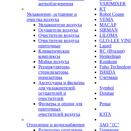
антиобледенения
VARIMIXER
KT
Увлажнение, осушение и
Robot Coupe
очистка воздуха
VEMA
Увлажнители воздуха
MACAP
Осушители воздуха
SIRMAN
Очистители воздуха
LILOMA
Очистители воздуха
GLO-LEE VIN
приточные
Laurel
Климатические
RC (Италия)
комплексы
Henkelman
Мойки воздуха
Komkom
Рециркуляторы,
Fuho Technolog
стерилизаторы,
ISHIDA
ионизаторы
Счетмаш
Аксессуары и фильтры
для увлажнителей,
Symbol
осушителей и
Dosmar
очистителей
Фильтры и опции для
Posua
приточных
очистителей воздуха
КЗТА
Отопление и водоснабжение
ЗАО "1С"
Радиаторы отопления
Германия