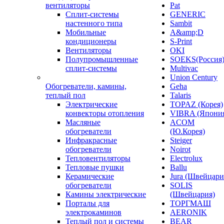
вентиляторы
Pat
Сплит-системы
GENERIC
настенного типа
Sambit
Мобильные
A&amp;D
кондиционеры
S-Print
Вентиляторы
OKI
Полупромышленные
SOEKS(Россия
сплит-системы
Multivac
Union Century
Обогреватели, камины,
Geha
теплый пол
Talaris
Электрические
TOPAZ (Корея)
конвекторы отопления
VIBRA (Япони
Масляные
ACOM
обогреватели
(Ю.Корея)
Инфракрасные
Steiger
обогреватели
Noirot
Тепловентиляторы
Electrolux
Тепловые пушки
Ballu
Керамические
Jura (Швейцари
обогреватели
SOLIS
Камины электрические
(Швейцария)
Порталы для
ТОРГМАШ
электрокаминов
AERONIK
Теплый пол и системы
BEAR