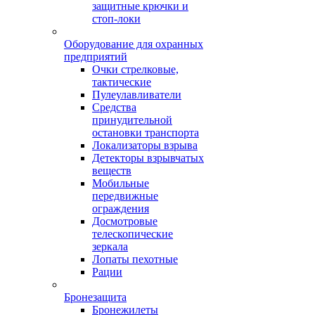
защитные крючки и
стоп-локи
Оборудование для охранных
предприятий
Очки стрелковые,
тактические
Пулеулавливатели
Средства
принудительной
остановки транспорта
Локализаторы взрыва
Детекторы взрывчатых
веществ
Мобильные
передвижные
ограждения
Досмотровые
телескопические
зеркала
Лопаты пехотные
Рации
Бронезащита
Бронежилеты