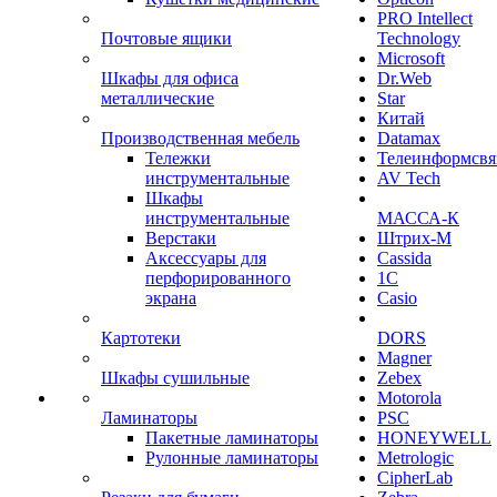
PRO Intellect
Почтовые ящики
Technology
Microsoft
Шкафы для офиса
Dr.Web
металлические
Star
Китай
Производственная мебель
Datamax
Тележки
Телеинформсвя
инструментальные
AV Tech
Шкафы
инструментальные
МАССА-К
Верстаки
Штрих-М
Аксессуары для
Cassida
перфорированного
1С
экрана
Casio
Картотеки
DORS
Magner
Шкафы сушильные
Zebex
Motorola
Ламинаторы
PSC
Пакетные ламинаторы
HONEYWELL
Рулонные ламинаторы
Metrologic
CipherLab