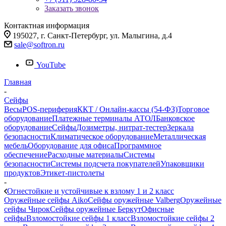
Заказать звонок
Контактная информация
195027, г. Санкт-Петербург, ул. Малыгина, д.4
sale@softron.ru
YouTube
Главная
-
Сейфы
Весы
POS-периферия
ККТ / Онлайн-кассы (54-ФЗ)
Торговое
оборудование
Платежные терминалы АТОЛ
Банковское
оборудование
Сейфы
Дозиметры, нитрат-тестер
Зеркала
безопасности
Климатическое оборудование
Металлическая
мебель
Оборудование для офиса
Программное
обеспечение
Расходные материалы
Системы
безопасности
Системы подсчета покупателей
Упаковщики
продуктов
Этикет-пистолеты
-
Огнестойкие и устойчивые к взлому 1 и 2 класс
Оружейные сейфы Aiko
Сейфы оружейные Valberg
Оружейные
сейфы Чирок
Сейфы оружейные Беркут
Офисные
сейфы
Взломостойкие сейфы 1 класс
Взломостойкие сейфы 2