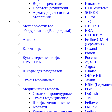
Водонагреватели
Инкотекс
Полотенцесушители
ПОС-система
Арматура для систем
SOEKS
отопления
Bulros
TSC
Металло-сетчатое
GEFEST
оборудование (Распродажа!)
EBA
BECKERS
Аптечки
Freline GMbH
(Германия)
Ключницы
Lexand
Pidion
Бухгалтерские шкафы
Россия
ПРАКТИК
ZyXEL
Argox
Шкафы для раздевалок
Giraffe
Office Kit
Тумбы мобильные
Jassun
HSM (Германия
Медицинская мебель
FGK
Столики процедурные
DoCash
Тумбы медицинские
ЭВС
Шкафы медицинские
Fellowes
Кровати
D-Link
Кушетки медицинские
Opticon