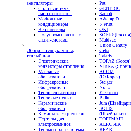
вентиляторы
Pat
Сплит-системы
GENERIC
настенного типа
Sambit
Мобильные
A&amp;D
кондиционеры
S-Print
Вентиляторы
OKI
Полупромышленные
SOEKS(Россия
сплит-системы
Multivac
Union Century
Обогреватели, камины,
Geha
теплый пол
Talaris
Электрические
TOPAZ (Корея)
конвекторы отопления
VIBRA (Япони
Масляные
ACOM
обогреватели
(Ю.Корея)
Инфракрасные
Steiger
обогреватели
Noirot
Тепловентиляторы
Electrolux
Тепловые пушки
Ballu
Керамические
Jura (Швейцари
обогреватели
SOLIS
Камины электрические
(Швейцария)
Порталы для
ТОРГМАШ
электрокаминов
AERONIK
Теплый пол и системы
BEAR