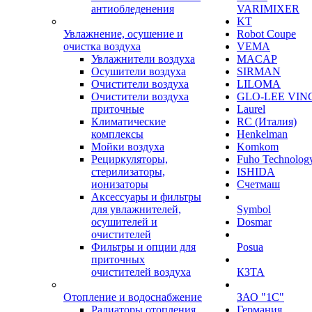
антиобледенения
VARIMIXER
KT
Увлажнение, осушение и
Robot Coupe
очистка воздуха
VEMA
Увлажнители воздуха
MACAP
Осушители воздуха
SIRMAN
Очистители воздуха
LILOMA
Очистители воздуха
GLO-LEE VIN
приточные
Laurel
Климатические
RC (Италия)
комплексы
Henkelman
Мойки воздуха
Komkom
Рециркуляторы,
Fuho Technolog
стерилизаторы,
ISHIDA
ионизаторы
Счетмаш
Аксессуары и фильтры
для увлажнителей,
Symbol
осушителей и
Dosmar
очистителей
Фильтры и опции для
Posua
приточных
очистителей воздуха
КЗТА
Отопление и водоснабжение
ЗАО "1С"
Радиаторы отопления
Германия