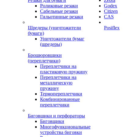
Резаки для бумаги
Zebra
Роликовые резаки
Godex
Сабельные резаки
Citizen
Гильотинные резаки
CAS
Шредеры (уничтожители
Posiflex
бумаги)
Уничтожители бумаг
(шредеры)
Брошюровщики
(переплетчики)
Переплетчики на
пластиковую пружину
Переплетчики на
металлическую
пружину
Термопереплетчики
Комбинированные
переплетчики
Биговщики и перфораторы
Биговщики
Многофункциональные
устройства биговки