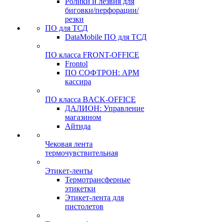
Ролики и лезвия для
биговки/перфорации/
резки
ПО для ТСД
DataMobile ПО для ТСД
ПО класса FRONT-OFFICE
Frontol
ПО СОФТРОН: АРМ
кассира
ПО класса BACK-OFFICE
ДАЛИОН: Управление
магазином
Айтида
Чековая лента
термочувствительная
Этикет-ленты
Термотрансферные
этикетки
Этикет-лента для
пистолетов