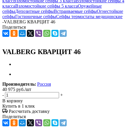
класс
Взломостойкие сейфы 3 класса
Взломостойкие сейфы 4
класса
Взломостойкие сейфы 5 класса
Оружейные
сейфы
Депозитные сейфы
Встраиваемые сейфы
Огнестойкие
сейфы
Гостиничные сейфы
Сейфы термостаты медицинские
-
VALBERG КВАРЦИТ 46
Поделиться
VALBERG КВАРЦИТ 46
Производитель:
Россия
40 975
руб.
/шт
-
+
В корзину
Купить в 1 клик
Рассчитать доставку
Поделиться