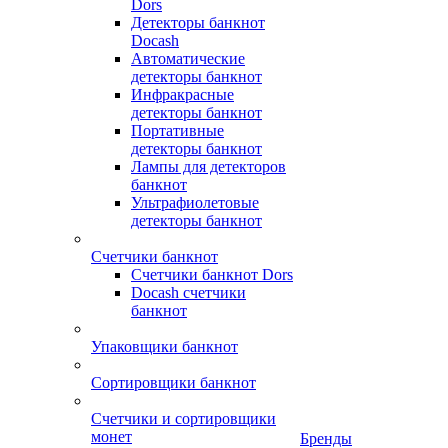
Dors
Детекторы банкнот
Docash
Автоматические
детекторы банкнот
Инфракрасные
детекторы банкнот
Портативные
детекторы банкнот
Лампы для детекторов
банкнот
Ультрафиолетовые
детекторы банкнот
Счетчики банкнот
Счетчики банкнот Dors
Docash счетчики
банкнот
Упаковщики банкнот
Сортировщики банкнот
Счетчики и сортировщики
монет
Бренды