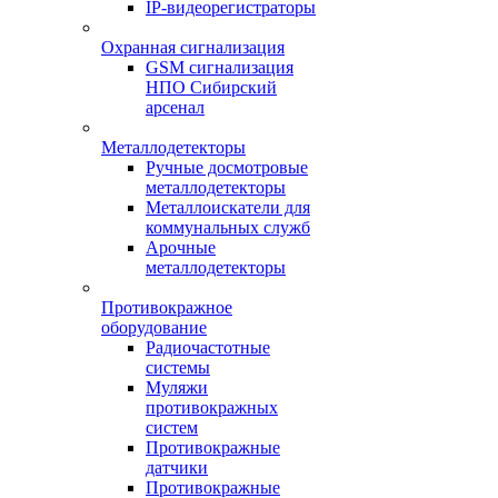
IP-видеорегистраторы
Охранная сигнализация
GSM сигнализация
НПО Сибирский
арсенал
Металлодетекторы
Ручные досмотровые
металлодетекторы
Металлоискатели для
коммунальных служб
Арочные
металлодетекторы
Противокражное
оборудование
Радиочастотные
системы
Муляжи
противокражных
систем
Противокражные
датчики
Противокражные