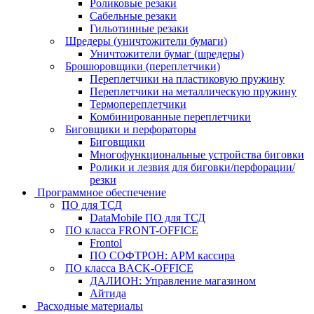
Роликовые резаки
Сабельные резаки
Гильотинные резаки
Шредеры (уничтожители бумаги)
Уничтожители бумаг (шредеры)
Брошюровщики (переплетчики)
Переплетчики на пластиковую пружину
Переплетчики на металлическую пружину
Термопереплетчики
Комбинированные переплетчики
Биговщики и перфораторы
Биговщики
Многофункциональные устройства биговки
Ролики и лезвия для биговки/перфорации/
резки
Программное обеспечение
ПО для ТСД
DataMobile ПО для ТСД
ПО класса FRONT-OFFICE
Frontol
ПО СОФТРОН: АРМ кассира
ПО класса BACK-OFFICE
ДАЛИОН: Управление магазином
Айтида
Расходные материалы