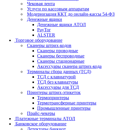
Чековая лента
Услуги по кассовым аппаратам
Модернизация ККТ до онлайн-кассы 54-ФЗ
Денежные ящики
Денежные ящики АТОЛ
PayTor
ALSTER
Торговое оборудование
Сканеры штрих-кодов
Сканеры проводные
Сканеры беспроводные
Сканеры стационарные
Аксессуары сканера штрих-кода
Терминалы сбора данных (ТСД)
ТСД с клавиатурой
ТСД без клавиатуры
Аксессуары для ТСД
Принтеры штрих-этикеток
Термопринтеры
Термотрансферные принтеры
Промышленные принтеры
Прайс-чекеры
Платежные терминалы АТОЛ
Банковское оборудование
Детекторы банкнот