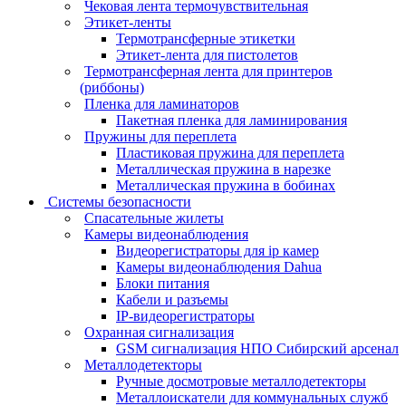
Чековая лента термочувствительная
Этикет-ленты
Термотрансферные этикетки
Этикет-лента для пистолетов
Термотрансферная лента для принтеров
(риббоны)
Пленка для ламинаторов
Пакетная пленка для ламинирования
Пружины для переплета
Пластиковая пружина для переплета
Металлическая пружина в нарезке
Металлическая пружина в бобинах
Системы безопасности
Спасательные жилеты
Камеры видеонаблюдения
Видеорегистраторы для ip камер
Камеры видеонаблюдения Dahua
Блоки питания
Кабели и разъемы
IP-видеорегистраторы
Охранная сигнализация
GSM сигнализация НПО Сибирский арсенал
Металлодетекторы
Ручные досмотровые металлодетекторы
Металлоискатели для коммунальных служб