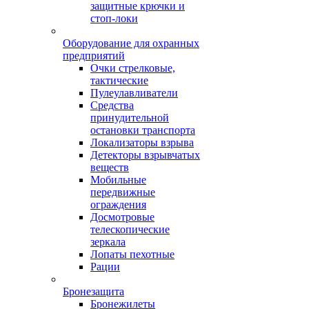
защитные крючки и
стоп-локи
Оборудование для охранных
предприятий
Очки стрелковые,
тактические
Пулеулавливатели
Средства
принудительной
остановки транспорта
Локализаторы взрыва
Детекторы взрывчатых
веществ
Мобильные
передвижные
ограждения
Досмотровые
телескопические
зеркала
Лопаты пехотные
Рации
Бронезащита
Бронежилеты