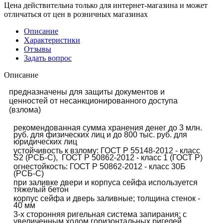
Цена действительна только для интернет-магазина и может
отличаться от цен в розничных магазинах
Описание
Характеристики
Отзывы
Задать вопрос
Описание
предназначены для защиты документов и
ценностей от несанкционированного доступа
(взлома)
рекомендованная сумма хранения денег до 3 млн.
руб. для физических лиц и до 800 тыс. руб. для
юридических лиц
устойчивость к взлому: ГОСТ Р 55148-2012 - класс
S2 (РСБ-С), ГОСТ Р 50862-2012 - класс 1 (ГОСТ Р)
огнестойкость: ГОСТ Р 50862-2012 - класс 30Б
(РСБ-С)
при заливке двери и корпуса сейфа используется
тяжелый бетон
корпус сейфа и дверь заливные; толщина стенок -
40 мм
3-х сторонняя ригельная система запирания; с
увеличенным ходом горизонтальных ригелей