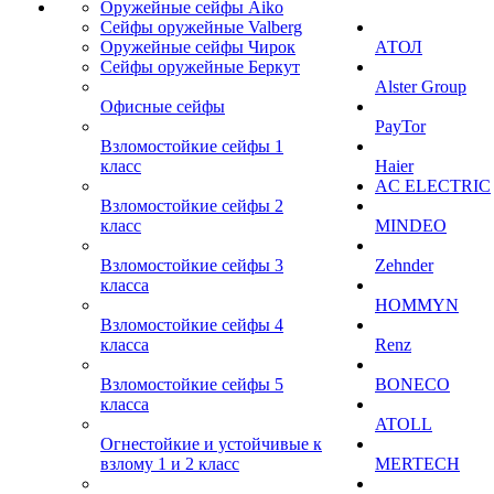
Оружейные сейфы Aiko
Сейфы оружейные Valberg
Оружейные сейфы Чирок
АТОЛ
Сейфы оружейные Беркут
Alster Group
Офисные сейфы
PayTor
Взломостойкие сейфы 1
класс
Haier
AC ELECTRIC
Взломостойкие сейфы 2
класс
MINDEO
Взломостойкие сейфы 3
Zehnder
класса
HOMMYN
Взломостойкие сейфы 4
класса
Renz
Взломостойкие сейфы 5
BONECO
класса
ATOLL
Огнестойкие и устойчивые к
взлому 1 и 2 класс
MERTECH