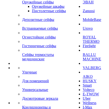
Оружейные сейфы
ЭВАН
Оружейные шкафы
Пистолетные сейфы
Zanussi
Депозитные сейфы
MobileBase
Встраиваемые сейфы
Urovo
Огнестойкие сейфы
ROYAL
THERMO
Гостиничные сейфы
Firelight
Сейфы термостаты
BALLU
медицинские
MACHINE
VALBERG
Уличные
AIKO
Для помещений
HUSKY
Smart
Универсальные
Volteco
E-TWOW
Досмотровые зеркала
Uber
Wellness
Кондиционеры и
I-Max