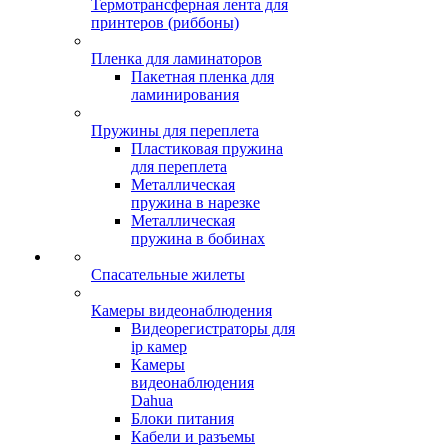
Термотрансферная лента для
принтеров (риббоны)
Пленка для ламинаторов
Пакетная пленка для
ламинирования
Пружины для переплета
Пластиковая пружина
для переплета
Металлическая
пружина в нарезке
Металлическая
пружина в бобинах
Спасательные жилеты
Камеры видеонаблюдения
Видеорегистраторы для
ip камер
Камеры
видеонаблюдения
Dahua
Блоки питания
Кабели и разъемы