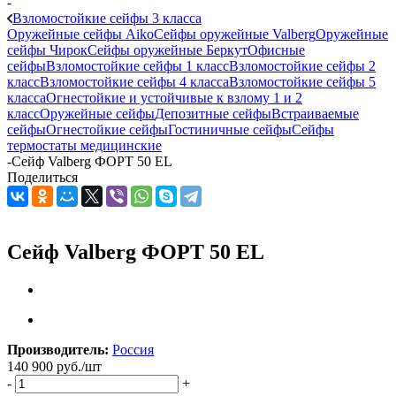
-
Взломостойкие сейфы 3 класса
Оружейные сейфы Aiko
Сейфы оружейные Valberg
Оружейные
сейфы Чирок
Сейфы оружейные Беркут
Офисные
сейфы
Взломостойкие сейфы 1 класс
Взломостойкие сейфы 2
класс
Взломостойкие сейфы 4 класса
Взломостойкие сейфы 5
класса
Огнестойкие и устойчивые к взлому 1 и 2
класс
Оружейные сейфы
Депозитные сейфы
Встраиваемые
сейфы
Огнестойкие сейфы
Гостиничные сейфы
Сейфы
термостаты медицинские
-
Сейф Valberg ФОРТ 50 EL
Поделиться
Сейф Valberg ФОРТ 50 EL
Производитель:
Россия
140 900
руб.
/шт
-
+