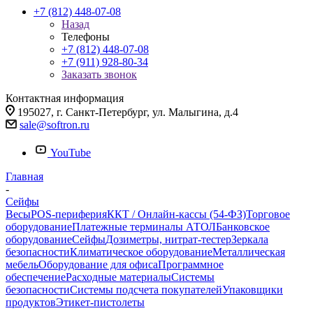
+7 (812) 448-07-08
Назад
Телефоны
+7 (812) 448-07-08
+7 (911) 928-80-34
Заказать звонок
Контактная информация
195027, г. Санкт-Петербург, ул. Малыгина, д.4
sale@softron.ru
YouTube
Главная
-
Сейфы
Весы
POS-периферия
ККТ / Онлайн-кассы (54-ФЗ)
Торговое
оборудование
Платежные терминалы АТОЛ
Банковское
оборудование
Сейфы
Дозиметры, нитрат-тестер
Зеркала
безопасности
Климатическое оборудование
Металлическая
мебель
Оборудование для офиса
Программное
обеспечение
Расходные материалы
Системы
безопасности
Системы подсчета покупателей
Упаковщики
продуктов
Этикет-пистолеты