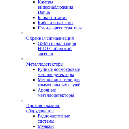
Камеры
видеонаблюдения
Dahua
Блоки питания
Кабели и разъемы
IP-видеорегистраторы
Охранная сигнализация
GSM сигнализация
НПО Сибирский
арсенал
Металлодетекторы
Ручные досмотровые
металлодетекторы
Металлоискатели для
коммунальных служб
Арочные
металлодетекторы
Противокражное
оборудование
Радиочастотные
системы
Муляжи