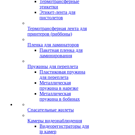
Термотрансферные
этикетки
Этикет-лента для
пистолетов
Термотрансферная лента для
принтеров (риббоны)
Пленка для ламинаторов
Пакетная пленка для
ламинирования
Пружины для переплета
Пластиковая пружина
для переплета
Металлическая
пружина в нарезке
Металлическая
пружина в бобинах
Спасательные жилеты
Камеры видеонаблюдения
Видеорегистраторы для
ip камер