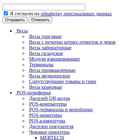
Я согласен на
обработку персональных данных
Отменить
Весы
Весы торговые
Весы с печатью штрих-этикеток и чеков
Весы лабораторные
Весы складские
Модули взвешивающие
Терминалы
Весы промышленные
Весы медицинские
Сопутствующие товары и гири
Весы крановые
POS-периферия
Дисплей QR-кодов
POS-компьютеры
POS-терминалы и моноблоки
POS-мониторы
POS-клавиатуры
Дисплеи покупателя
Чековые принтеры
MERTECH