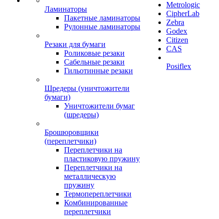
Metrologic
Ламинаторы
CipherLab
Пакетные ламинаторы
Zebra
Рулонные ламинаторы
Godex
Citizen
Резаки для бумаги
CAS
Роликовые резаки
Сабельные резаки
Posiflex
Гильотинные резаки
Шредеры (уничтожители
бумаги)
Уничтожители бумаг
(шредеры)
Брошюровщики
(переплетчики)
Переплетчики на
пластиковую пружину
Переплетчики на
металлическую
пружину
Термопереплетчики
Комбинированные
переплетчики