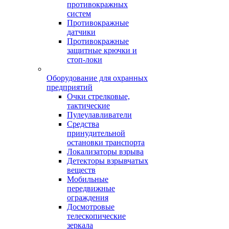
противокражных
систем
Противокражные
датчики
Противокражные
защитные крючки и
стоп-локи
Оборудование для охранных
предприятий
Очки стрелковые,
тактические
Пулеулавливатели
Средства
принудительной
остановки транспорта
Локализаторы взрыва
Детекторы взрывчатых
веществ
Мобильные
передвижные
ограждения
Досмотровые
телескопические
зеркала