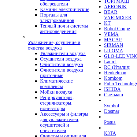
ТОРГМАШ
обогреватели
AERONIK
Камины электрические
BEAR
Порталы для
VARIMIXER
электрокаминов
KT
Теплый пол и системы
Robot Coupe
антиобледенения
VEMA
MACAP
Увлажнение, осушение и
SIRMAN
очистка воздуха
LILOMA
Увлажнители воздуха
GLO-LEE VIN
Осушители воздуха
Laurel
Очистители воздуха
RC (Италия)
Очистители воздуха
Henkelman
приточные
Komkom
Климатические
Fuho Technolog
комплексы
ISHIDA
Мойки воздуха
Счетмаш
Рециркуляторы,
стерилизаторы,
Symbol
ионизаторы
Dosmar
Аксессуары и фильтры
для увлажнителей,
Posua
осушителей и
очистителей
КЗТА
Фильтры и опции для