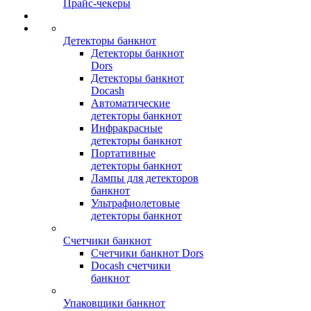
Прайс-чекеры
Детекторы банкнот
Детекторы банкнот
Dors
Детекторы банкнот
Docash
Автоматические
детекторы банкнот
Инфракрасные
детекторы банкнот
Портативные
детекторы банкнот
Лампы для детекторов
банкнот
Ультрафиолетовые
детекторы банкнот
Счетчики банкнот
Счетчики банкнот Dors
Docash счетчики
банкнот
Упаковщики банкнот