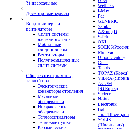
Uber
Универсальные
Wellness
I-Max
Досмотровые зеркала
Pat
GENERIC
Кондиционеры и
Sambit
вентиляторы
A&amp;D
Сплит-системы
S-Print
настенного типа
OKI
Мобильные
SOEKS(Россия
кондиционеры
Multivac
Вентиляторы
Union Century
Полупромышленные
Geha
сплит-системы
Talaris
TOPAZ (Корея)
Обогреватели, камины,
VIBRA (Япони
теплый пол
ACOM
Электрические
(Ю.Корея)
конвекторы отопления
Steiger
Масляные
Noirot
обогреватели
Electrolux
Инфракрасные
Ballu
обогреватели
Jura (Швейцари
Тепловентиляторы
SOLIS
Тепловые пушки
(Швейцария)
Керамические