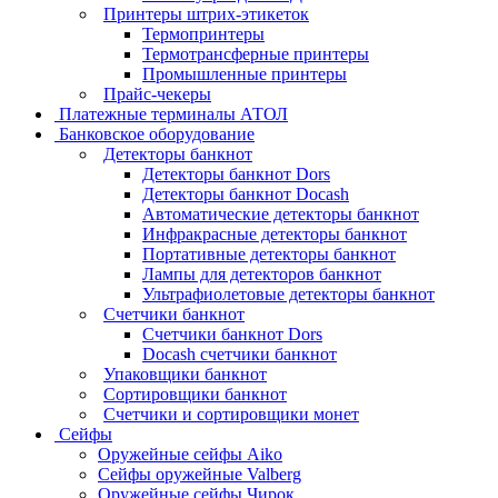
Принтеры штрих-этикеток
Термопринтеры
Термотрансферные принтеры
Промышленные принтеры
Прайс-чекеры
Платежные терминалы АТОЛ
Банковское оборудование
Детекторы банкнот
Детекторы банкнот Dors
Детекторы банкнот Docash
Автоматические детекторы банкнот
Инфракрасные детекторы банкнот
Портативные детекторы банкнот
Лампы для детекторов банкнот
Ультрафиолетовые детекторы банкнот
Счетчики банкнот
Счетчики банкнот Dors
Docash счетчики банкнот
Упаковщики банкнот
Сортировщики банкнот
Счетчики и сортировщики монет
Сейфы
Оружейные сейфы Aiko
Сейфы оружейные Valberg
Оружейные сейфы Чирок