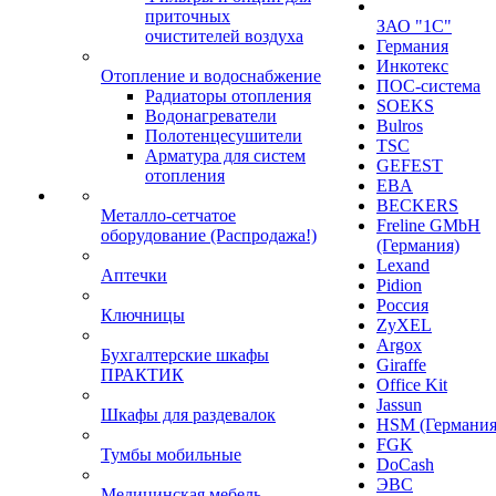
приточных
ЗАО "1С"
очистителей воздуха
Германия
Инкотекс
Отопление и водоснабжение
ПОС-система
Радиаторы отопления
SOEKS
Водонагреватели
Bulros
Полотенцесушители
TSC
Арматура для систем
GEFEST
отопления
EBA
BECKERS
Металло-сетчатое
Freline GMbH
оборудование (Распродажа!)
(Германия)
Lexand
Аптечки
Pidion
Россия
Ключницы
ZyXEL
Argox
Бухгалтерские шкафы
Giraffe
ПРАКТИК
Office Kit
Jassun
Шкафы для раздевалок
HSM (Германия
FGK
Тумбы мобильные
DoCash
ЭВС
Медицинская мебель