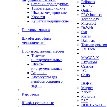
Fellowes
Столики процедурные
D-Link
Тумбы медицинские
Opticon
Шкафы медицинские
PRO Intellect
Кровати
Technology
Кушетки медицинские
Microsoft
Dr.Web
Почтовые ящики
Star
Китай
Шкафы для офиса
Datamax
металлические
Телеинформсвя
AV Tech
Производственная мебель
Тележки
МАССА-К
инструментальные
Штрих-М
Шкафы
Cassida
инструментальные
1С
Верстаки
Casio
Аксессуары для
перфорированного
DORS
экрана
Magner
Zebex
Картотеки
Motorola
PSC
Шкафы сушильные
HONEYWELL