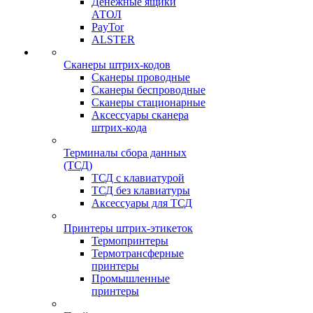
Денежные ящики
АТОЛ
PayTor
ALSTER
Сканеры штрих-кодов
Сканеры проводные
Сканеры беспроводные
Сканеры стационарные
Аксессуары сканера
штрих-кода
Терминалы сбора данных
(ТСД)
ТСД с клавиатурой
ТСД без клавиатуры
Аксессуары для ТСД
Принтеры штрих-этикеток
Термопринтеры
Термотрансферные
принтеры
Промышленные
принтеры