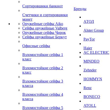
Сортировщики банкнот
Бренды
Счетчики и сортировщики
монет
АТОЛ
Оружейные сейфы Aiko
Сейфы оружейные Valberg
Alster Group
Оружейные сейфы Чирок
Сейфы оружейные Беркут
PayTor
Офисные сейфы
Haier
AC ELECTRIC
Взломостойкие сейфы 1
класс
MINDEO
Взломостойкие сейфы 2
Zehnder
класс
HOMMYN
Взломостойкие сейфы 3
класса
Renz
Взломостойкие сейфы 4
BONECO
класса
ATOLL
Взломостойкие сейфы 5