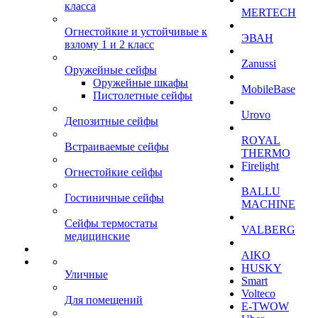
класса
MERTECH
Огнестойкие и устойчивые к
ЭВАН
взлому 1 и 2 класс
Zanussi
Оружейные сейфы
Оружейные шкафы
MobileBase
Пистолетные сейфы
Urovo
Депозитные сейфы
ROYAL
Встраиваемые сейфы
THERMO
Firelight
Огнестойкие сейфы
BALLU
Гостиничные сейфы
MACHINE
Сейфы термостаты
VALBERG
медицинские
AIKO
HUSKY
Уличные
Smart
Volteco
Для помещений
E-TWOW