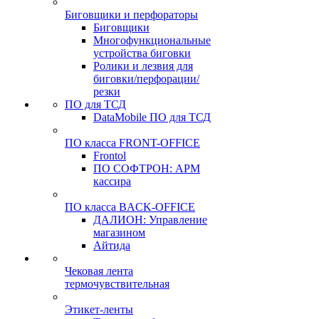
Биговщики и перфораторы
Биговщики
Многофункциональные
устройства биговки
Ролики и лезвия для
биговки/перфорации/
резки
ПО для ТСД
DataMobile ПО для ТСД
ПО класса FRONT-OFFICE
Frontol
ПО СОФТРОН: АРМ
кассира
ПО класса BACK-OFFICE
ДАЛИОН: Управление
магазином
Айтида
Чековая лента
термочувствительная
Этикет-ленты