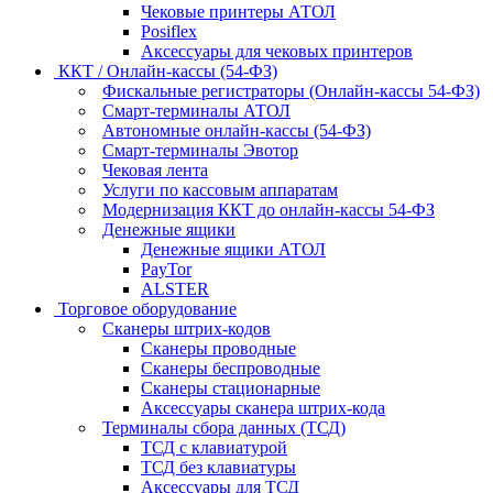
Чековые принтеры АТОЛ
Posiflex
Аксессуары для чековых принтеров
ККТ / Онлайн-кассы (54-ФЗ)
Фискальные регистраторы (Онлайн-кассы 54-ФЗ)
Смарт-терминалы АТОЛ
Автономные онлайн-кассы (54-ФЗ)
Смарт-терминалы Эвотор
Чековая лента
Услуги по кассовым аппаратам
Модернизация ККТ до онлайн-кассы 54-ФЗ
Денежные ящики
Денежные ящики АТОЛ
PayTor
ALSTER
Торговое оборудование
Сканеры штрих-кодов
Сканеры проводные
Сканеры беспроводные
Сканеры стационарные
Аксессуары сканера штрих-кода
Терминалы сбора данных (ТСД)
ТСД с клавиатурой
ТСД без клавиатуры
Аксессуары для ТСД