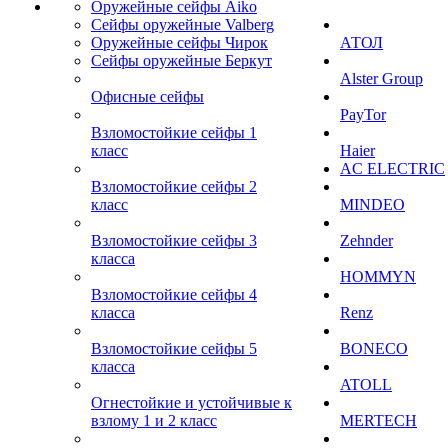
Оружейные сейфы Aiko
Сейфы оружейные Valberg
Оружейные сейфы Чирок
АТОЛ
Сейфы оружейные Беркут
Alster Group
Офисные сейфы
PayTor
Взломостойкие сейфы 1
класс
Haier
AC ELECTRIC
Взломостойкие сейфы 2
класс
MINDEO
Взломостойкие сейфы 3
Zehnder
класса
HOMMYN
Взломостойкие сейфы 4
класса
Renz
Взломостойкие сейфы 5
BONECO
класса
ATOLL
Огнестойкие и устойчивые к
взлому 1 и 2 класс
MERTECH