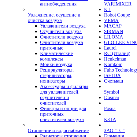
антиобледенения
VARIMIXER
KT
Увлажнение, осушение и
Robot Coupe
очистка воздуха
VEMA
Увлажнители воздуха
MACAP
Осушители воздуха
SIRMAN
Очистители воздуха
LILOMA
Очистители воздуха
GLO-LEE VIN
приточные
Laurel
Климатические
RC (Италия)
комплексы
Henkelman
Мойки воздуха
Komkom
Рециркуляторы,
Fuho Technolog
стерилизаторы,
ISHIDA
ионизаторы
Счетмаш
Аксессуары и фильтры
для увлажнителей,
Symbol
осушителей и
Dosmar
очистителей
Фильтры и опции для
Posua
приточных
очистителей воздуха
КЗТА
Отопление и водоснабжение
ЗАО "1С"
Радиаторы отопления
Германия