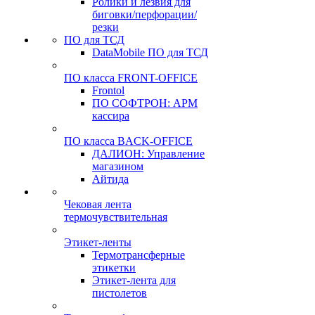
Ролики и лезвия для
биговки/перфорации/
резки
ПО для ТСД
DataMobile ПО для ТСД
ПО класса FRONT-OFFICE
Frontol
ПО СОФТРОН: АРМ
кассира
ПО класса BACK-OFFICE
ДАЛИОН: Управление
магазином
Айтида
Чековая лента
термочувствительная
Этикет-ленты
Термотрансферные
этикетки
Этикет-лента для
пистолетов