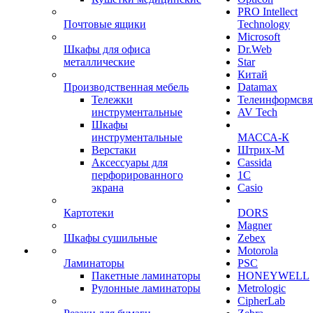
PRO Intellect
Почтовые ящики
Technology
Microsoft
Шкафы для офиса
Dr.Web
металлические
Star
Китай
Производственная мебель
Datamax
Тележки
Телеинформсвя
инструментальные
AV Tech
Шкафы
инструментальные
МАССА-К
Верстаки
Штрих-М
Аксессуары для
Cassida
перфорированного
1С
экрана
Casio
Картотеки
DORS
Magner
Шкафы сушильные
Zebex
Motorola
Ламинаторы
PSC
Пакетные ламинаторы
HONEYWELL
Рулонные ламинаторы
Metrologic
CipherLab