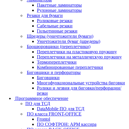
Пакетные ламинаторы
Рулонные ламинаторы
Резаки для бумаги
Роликовые резаки
Сабельные резаки
Гильотинные резаки
Шредеры (уничтожители бумаги)
Уничтожители бумаг (шредеры)
Брошюровщики (переплетчики)
Переплетчики на пластиковую пружину
Переплетчики на металлическую пружину
Термопереплетчики
Комбинированные переплетчики
Биговщики и перфораторы
Биговщики
Многофункциональные устройства биговки
Ролики и лезвия для биговки/перфорации/
резки
Программное обеспечение
ПО для ТСД
DataMobile ПО для ТСД
ПО класса FRONT-OFFICE
Frontol
ПО СОФТРОН: АРМ кассира