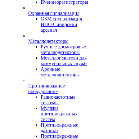
IP-видеорегистраторы
Охранная сигнализация
GSM сигнализация
НПО Сибирский
арсенал
Металлодетекторы
Ручные досмотровые
металлодетекторы
Металлоискатели для
коммунальных служб
Арочные
металлодетекторы
Противокражное
оборудование
Радиочастотные
системы
Муляжи
противокражных
систем
Противокражные
датчики
Противокражные