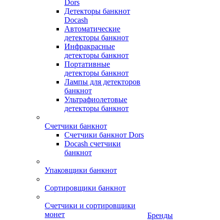
Dors
Детекторы банкнот
Docash
Автоматические
детекторы банкнот
Инфракрасные
детекторы банкнот
Портативные
детекторы банкнот
Лампы для детекторов
банкнот
Ультрафиолетовые
детекторы банкнот
Счетчики банкнот
Счетчики банкнот Dors
Docash счетчики
банкнот
Упаковщики банкнот
Сортировщики банкнот
Счетчики и сортировщики
монет
Бренды