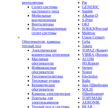
вентиляторы
Pat
Сплит-системы
GENERIC
настенного типа
Sambit
Мобильные
A&amp;D
кондиционеры
S-Print
Вентиляторы
OKI
Полупромышленные
SOEKS(Россия
сплит-системы
Multivac
Union Century
Обогреватели, камины,
Geha
теплый пол
Talaris
Электрические
TOPAZ (Корея)
конвекторы отопления
VIBRA (Япони
Масляные
ACOM
обогреватели
(Ю.Корея)
Инфракрасные
Steiger
обогреватели
Noirot
Тепловентиляторы
Electrolux
Тепловые пушки
Ballu
Керамические
Jura (Швейцари
обогреватели
SOLIS
Камины электрические
(Швейцария)
Порталы для
ТОРГМАШ
электрокаминов
AERONIK
Теплый пол и системы
BEAR