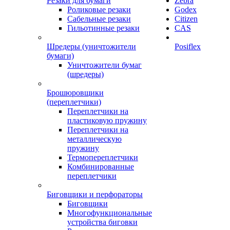
Резаки для бумаги
Zebra
Роликовые резаки
Godex
Сабельные резаки
Citizen
Гильотинные резаки
CAS
Шредеры (уничтожители
Posiflex
бумаги)
Уничтожители бумаг
(шредеры)
Брошюровщики
(переплетчики)
Переплетчики на
пластиковую пружину
Переплетчики на
металлическую
пружину
Термопереплетчики
Комбинированные
переплетчики
Биговщики и перфораторы
Биговщики
Многофункциональные
устройства биговки