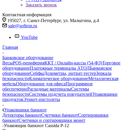
Заказать звонок
Контактная информация
195027, г. Санкт-Петербург, ул. Малыгина, д.4
sale@softron.ru
YouTube
Главная
-
Банковское оборудование
Весы
POS-периферия
ККТ / Онлайн-кассы (54-ФЗ)
Торговое
оборудование
Платежные терминалы АТОЛ
Банковское
оборудование
Сейфы
Дозиметры, нитрат-тестер
Зеркала
безопасности
Климатическое оборудование
Металлическая
мебель
Оборудование для офиса
Программное
обеспечение
Расходные материалы
Системы
безопасности
Системы подсчета покупателей
Упаковщики
продуктов
Этикет-пистолеты
-
Упаковщики банкнот
Детекторы банкнот
Счетчики банкнот
Сортировщики
банкнот
Счетчики и сортировщики монет
-
Упаковщик банкнот Cassida P-12