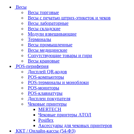
Весы
Весы торговые
Весы с печатью штрих-этикеток и чеков
Весы лабораторные
Весы складские
Модули взвешивающие
Терминалы
Весы промышленные
Весы медицинские
Сопутствующие товары и гири
Весы крановые
POS-периферия
Дисплей QR-кодов
POS-компьютеры
POS-терминалы и моноблоки
POS-мониторы
POS-клавиатуры
Дисплеи покупателя
Чековые принтеры
MERTECH
Чековые принтеры АТОЛ
Posiflex
Аксессуары для чековых принтеров
ККТ / Онлайн-кассы (54-ФЗ)