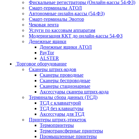
Фискальные регистраторы (Онлайн-кассы 54-ФЗ)
Смарт-терминалы АТОЛ
Автономные онлайн-кассы (54-ФЗ)
Смарт-терминалы Эвотор
Чековая лента
Услуги по кассовым аппаратам
Модернизация ККТ до онлайн-кассы 54-ФЗ
Денежные ящики
Денежные ящики АТОЛ
PayTor
ALSTER
Торговое оборудование
Сканеры штрих-кодов
Сканеры проводные
Сканеры беспроводные
Сканеры стационарные
Аксессуары сканера штрих-кода
Терминалы сбора данных (ТСД)
ТСД с клавиатурой
ТСД без клавиатуры
Аксессуары для ТСД
Принтеры штрих-этикеток
Термопринтеры
Термотрансферные принтеры
Промышленные принтеры