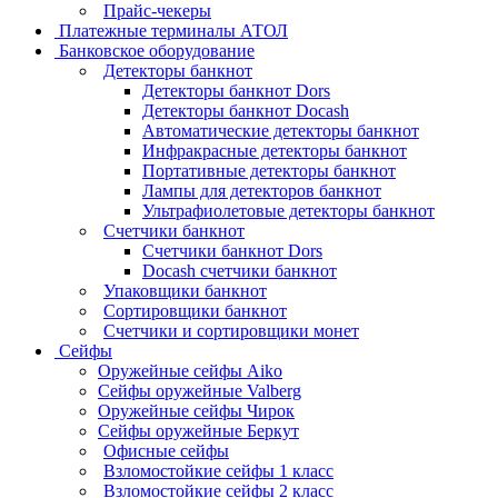
Прайс-чекеры
Платежные терминалы АТОЛ
Банковское оборудование
Детекторы банкнот
Детекторы банкнот Dors
Детекторы банкнот Docash
Автоматические детекторы банкнот
Инфракрасные детекторы банкнот
Портативные детекторы банкнот
Лампы для детекторов банкнот
Ультрафиолетовые детекторы банкнот
Счетчики банкнот
Счетчики банкнот Dors
Docash счетчики банкнот
Упаковщики банкнот
Сортировщики банкнот
Счетчики и сортировщики монет
Сейфы
Оружейные сейфы Aiko
Сейфы оружейные Valberg
Оружейные сейфы Чирок
Сейфы оружейные Беркут
Офисные сейфы
Взломостойкие сейфы 1 класс
Взломостойкие сейфы 2 класс