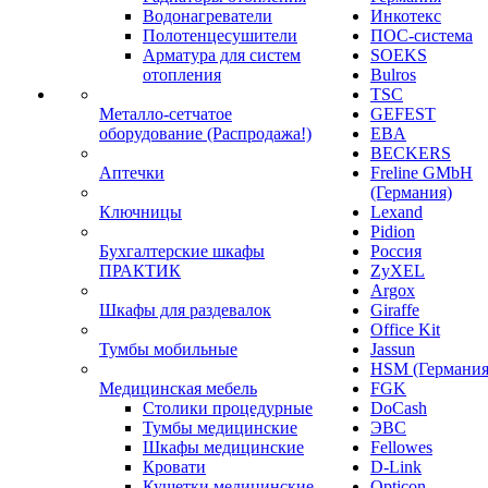
Водонагреватели
Инкотекс
Полотенцесушители
ПОС-система
Арматура для систем
SOEKS
отопления
Bulros
TSC
Металло-сетчатое
GEFEST
оборудование (Распродажа!)
EBA
BECKERS
Аптечки
Freline GMbH
(Германия)
Ключницы
Lexand
Pidion
Бухгалтерские шкафы
Россия
ПРАКТИК
ZyXEL
Argox
Шкафы для раздевалок
Giraffe
Office Kit
Тумбы мобильные
Jassun
HSM (Германия
Медицинская мебель
FGK
Столики процедурные
DoCash
Тумбы медицинские
ЭВС
Шкафы медицинские
Fellowes
Кровати
D-Link
Кушетки медицинские
Opticon