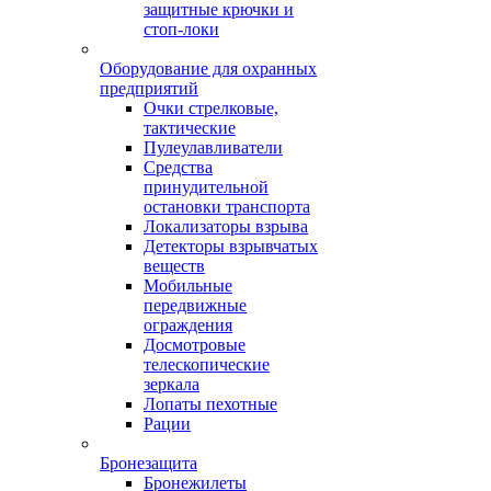
защитные крючки и
стоп-локи
Оборудование для охранных
предприятий
Очки стрелковые,
тактические
Пулеулавливатели
Средства
принудительной
остановки транспорта
Локализаторы взрыва
Детекторы взрывчатых
веществ
Мобильные
передвижные
ограждения
Досмотровые
телескопические
зеркала
Лопаты пехотные
Рации
Бронезащита
Бронежилеты