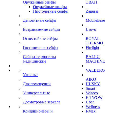
Оружейные сейфы
ЭВАН
Оружейные шкафы
Пистолетные сейфы
Zanussi
Депозитные сейфы
MobileBase
Встраиваемые сейфы
Urovo
Огнестойкие сейфы
ROYAL
THERMO
Гостиничные сейфы
Firelight
Сейфы термостаты
BALLU
медицинские
MACHINE
VALBERG
Уличные
AIKO
Для помещений
HUSKY
Smart
Универсальные
Volteco
E-TWOW
Досмотровые зеркала
Uber
Wellness
Кондиционеры и
I-Max