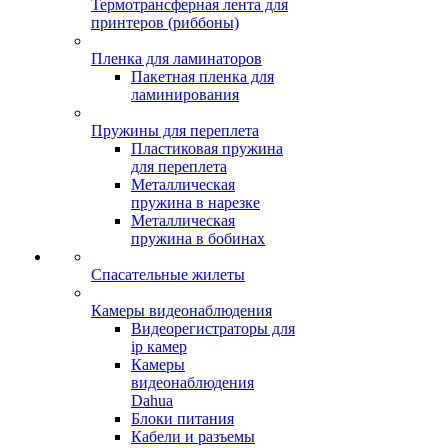
Термотрансферная лента для
принтеров (риббоны)
Пленка для ламинаторов
Пакетная пленка для
ламинирования
Пружины для переплета
Пластиковая пружина
для переплета
Металлическая
пружина в нарезке
Металлическая
пружина в бобинах
Спасательные жилеты
Камеры видеонаблюдения
Видеорегистраторы для
ip камер
Камеры
видеонаблюдения
Dahua
Блоки питания
Кабели и разъемы