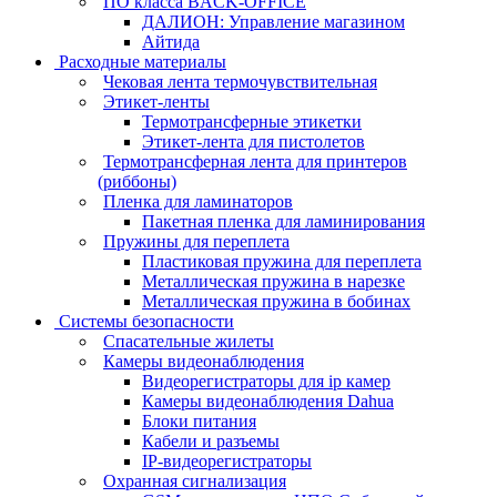
ПО класса BACK-OFFICE
ДАЛИОН: Управление магазином
Айтида
Расходные материалы
Чековая лента термочувствительная
Этикет-ленты
Термотрансферные этикетки
Этикет-лента для пистолетов
Термотрансферная лента для принтеров
(риббоны)
Пленка для ламинаторов
Пакетная пленка для ламинирования
Пружины для переплета
Пластиковая пружина для переплета
Металлическая пружина в нарезке
Металлическая пружина в бобинах
Системы безопасности
Спасательные жилеты
Камеры видеонаблюдения
Видеорегистраторы для ip камер
Камеры видеонаблюдения Dahua
Блоки питания
Кабели и разъемы
IP-видеорегистраторы
Охранная сигнализация