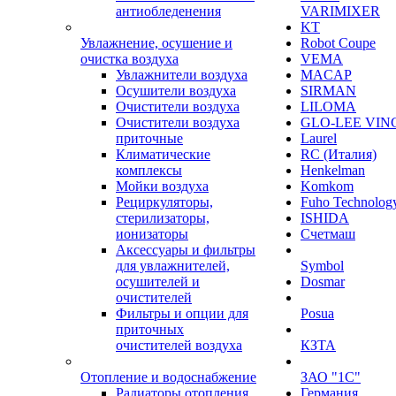
антиобледенения
VARIMIXER
KT
Увлажнение, осушение и
Robot Coupe
очистка воздуха
VEMA
Увлажнители воздуха
MACAP
Осушители воздуха
SIRMAN
Очистители воздуха
LILOMA
Очистители воздуха
GLO-LEE VIN
приточные
Laurel
Климатические
RC (Италия)
комплексы
Henkelman
Мойки воздуха
Komkom
Рециркуляторы,
Fuho Technolog
стерилизаторы,
ISHIDA
ионизаторы
Счетмаш
Аксессуары и фильтры
для увлажнителей,
Symbol
осушителей и
Dosmar
очистителей
Фильтры и опции для
Posua
приточных
очистителей воздуха
КЗТА
Отопление и водоснабжение
ЗАО "1С"
Радиаторы отопления
Германия