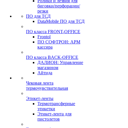
Ролики и лезвия для
биговки/перфорации/
резки
ПО для ТСД
DataMobile ПО для ТСД
ПО класса FRONT-OFFICE
Frontol
ПО СОФТРОН: АРМ
кассира
ПО класса BACK-OFFICE
ДАЛИОН: Управление
магазином
Айтида
Чековая лента
термочувствительная
Этикет-ленты
Термотрансферные
этикетки
Этикет-лента для
пистолетов