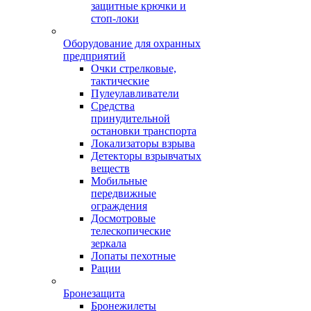
защитные крючки и
стоп-локи
Оборудование для охранных
предприятий
Очки стрелковые,
тактические
Пулеулавливатели
Средства
принудительной
остановки транспорта
Локализаторы взрыва
Детекторы взрывчатых
веществ
Мобильные
передвижные
ограждения
Досмотровые
телескопические
зеркала
Лопаты пехотные
Рации
Бронезащита
Бронежилеты