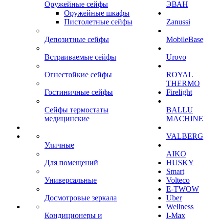
Оружейные сейфы
ЭВАН
Оружейные шкафы
Пистолетные сейфы
Zanussi
Депозитные сейфы
MobileBase
Встраиваемые сейфы
Urovo
Огнестойкие сейфы
ROYAL
THERMO
Гостиничные сейфы
Firelight
Сейфы термостаты
BALLU
медицинские
MACHINE
VALBERG
Уличные
AIKO
Для помещений
HUSKY
Smart
Универсальные
Volteco
E-TWOW
Досмотровые зеркала
Uber
Wellness
Кондиционеры и
I-Max