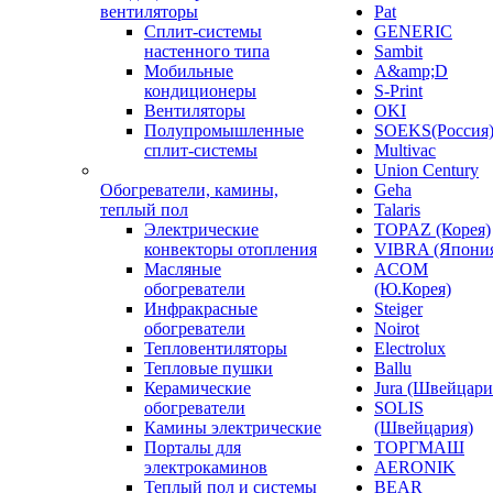
вентиляторы
Pat
Сплит-системы
GENERIC
настенного типа
Sambit
Мобильные
A&amp;D
кондиционеры
S-Print
Вентиляторы
OKI
Полупромышленные
SOEKS(Россия
сплит-системы
Multivac
Union Century
Обогреватели, камины,
Geha
теплый пол
Talaris
Электрические
TOPAZ (Корея)
конвекторы отопления
VIBRA (Япони
Масляные
ACOM
обогреватели
(Ю.Корея)
Инфракрасные
Steiger
обогреватели
Noirot
Тепловентиляторы
Electrolux
Тепловые пушки
Ballu
Керамические
Jura (Швейцари
обогреватели
SOLIS
Камины электрические
(Швейцария)
Порталы для
ТОРГМАШ
электрокаминов
AERONIK
Теплый пол и системы
BEAR