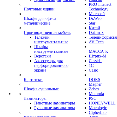
PRO Intellect
Почтовые ящики
Technology
Microsoft
Шкафы для офиса
Dr.Web
металлические
Star
Китай
Производственная мебель
Datamax
Тележки
Телеинформсвя
инструментальные
AV Tech
Шкафы
инструментальные
МАССА-К
Верстаки
Штрих-М
Аксессуары для
Cassida
перфорированного
1С
экрана
Casio
Картотеки
DORS
Magner
Шкафы сушильные
Zebex
Motorola
Ламинаторы
PSC
Пакетные ламинаторы
HONEYWELL
Рулонные ламинаторы
Metrologic
CipherLab