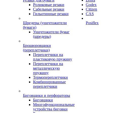
Резаки для бумаги
Zebra
Роликовые резаки
Godex
Сабельные резаки
Citizen
Гильотинные резаки
CAS
Шредеры (уничтожители
Posiflex
бумаги)
Уничтожители бумаг
(шредеры)
Брошюровщики
(переплетчики)
Переплетчики на
пластиковую пружину
Переплетчики на
металлическую
пружину
Термопереплетчики
Комбинированные
переплетчики
Биговщики и перфораторы
Биговщики
Многофункциональные
устройства биговки