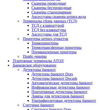
Сканеры проводные
Сканеры беспроводные
Сканеры стационарные
Аксессуары сканера штрих-кода
Терминалы сбора данных (ТСД)
ТСД с клавиатурой
ТСД без клавиатуры
Аксессуары для ТСД
Принтеры штрих-этикеток
Термопринтеры
Термотрансферные принтеры
Промышленные принтеры
Прайс-чекеры
Платежные терминалы АТОЛ
Банковское оборудование
Детекторы банкнот
Детекторы банкнот Dors
Детекторы банкнот Docash
Автоматические детекторы банкнот
Инфракрасные детекторы банкнот
Портативные детекторы банкнот
Лампы для детекторов банкнот
Ультрафиолетовые детекторы банкнот
Счетчики банкнот
Счетчики банкнот Dors