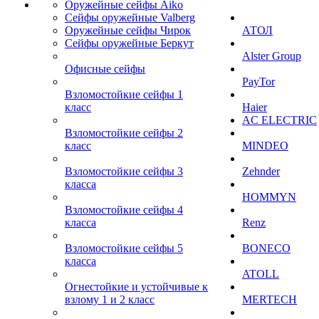
Оружейные сейфы Aiko
Сейфы оружейные Valberg
Оружейные сейфы Чирок
АТОЛ
Сейфы оружейные Беркут
Alster Group
Офисные сейфы
PayTor
Взломостойкие сейфы 1
класс
Haier
AC ELECTRIC
Взломостойкие сейфы 2
класс
MINDEO
Взломостойкие сейфы 3
Zehnder
класса
HOMMYN
Взломостойкие сейфы 4
класса
Renz
Взломостойкие сейфы 5
BONECO
класса
ATOLL
Огнестойкие и устойчивые к
взлому 1 и 2 класс
MERTECH