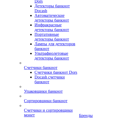
Dors
Детекторы банкнот
Docash
Автоматические
детекторы банкнот
Инфракрасные
детекторы банкнот
Портативные
детекторы банкнот
Лампы для детекторов
банкнот
Ультрафиолетовые
детекторы банкнот
Счетчики банкнот
Счетчики банкнот Dors
Docash счетчики
банкнот
Упаковщики банкнот
Сортировщики банкнот
Счетчики и сортировщики
монет
Бренды