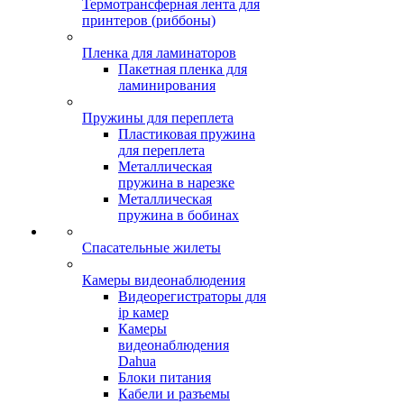
Термотрансферная лента для
принтеров (риббоны)
Пленка для ламинаторов
Пакетная пленка для
ламинирования
Пружины для переплета
Пластиковая пружина
для переплета
Металлическая
пружина в нарезке
Металлическая
пружина в бобинах
Спасательные жилеты
Камеры видеонаблюдения
Видеорегистраторы для
ip камер
Камеры
видеонаблюдения
Dahua
Блоки питания
Кабели и разъемы