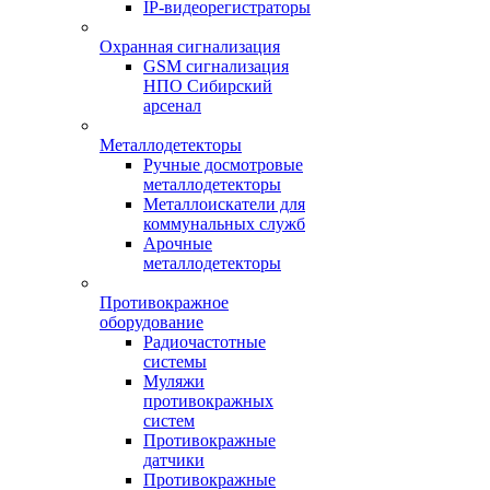
IP-видеорегистраторы
Охранная сигнализация
GSM сигнализация
НПО Сибирский
арсенал
Металлодетекторы
Ручные досмотровые
металлодетекторы
Металлоискатели для
коммунальных служб
Арочные
металлодетекторы
Противокражное
оборудование
Радиочастотные
системы
Муляжи
противокражных
систем
Противокражные
датчики
Противокражные