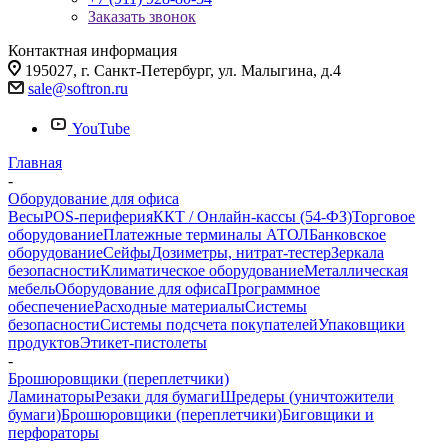
Заказать звонок
Контактная информация
195027, г. Санкт-Петербург, ул. Малыгина, д.4
sale@softron.ru
YouTube
Главная
-
Оборудование для офиса
Весы
POS-периферия
ККТ / Онлайн-кассы (54-ФЗ)
Торговое
оборудование
Платежные терминалы АТОЛ
Банковское
оборудование
Сейфы
Дозиметры, нитрат-тестер
Зеркала
безопасности
Климатическое оборудование
Металлическая
мебель
Оборудование для офиса
Программное
обеспечение
Расходные материалы
Системы
безопасности
Системы подсчета покупателей
Упаковщики
продуктов
Этикет-пистолеты
-
Брошюровщики (переплетчики)
Ламинаторы
Резаки для бумаги
Шредеры (уничтожители
бумаги)
Брошюровщики (переплетчики)
Биговщики и
перфораторы