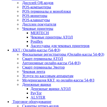
Дисплей QR-кодов
POS-компьютеры
POS-терминалы и моноблоки
POS-мониторы
POS-клавиатуры
Дисплеи покупателя
Чековые принтеры
MERTECH
Чековые принтеры АТОЛ
Posiflex
Аксессуары для чековых принтеров
ККТ / Онлайн-кассы (54-ФЗ)
Фискальные регистраторы (Онлайн-кассы 54-ФЗ)
Смарт-терминалы АТОЛ
Автономные онлайн-кассы (54-ФЗ)
Смарт-терминалы Эвотор
Чековая лента
Услуги по кассовым аппаратам
Модернизация ККТ до онлайн-кассы 54-ФЗ
Денежные ящики
Денежные ящики АТОЛ
PayTor
ALSTER
Торговое оборудование
Сканеры штрих-кодов