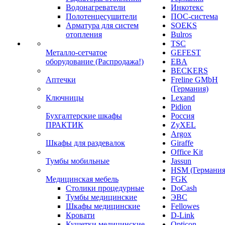
Водонагреватели
Инкотекс
Полотенцесушители
ПОС-система
Арматура для систем
SOEKS
отопления
Bulros
TSC
Металло-сетчатое
GEFEST
оборудование (Распродажа!)
EBA
BECKERS
Аптечки
Freline GMbH
(Германия)
Ключницы
Lexand
Pidion
Бухгалтерские шкафы
Россия
ПРАКТИК
ZyXEL
Argox
Шкафы для раздевалок
Giraffe
Office Kit
Тумбы мобильные
Jassun
HSM (Германия
Медицинская мебель
FGK
Столики процедурные
DoCash
Тумбы медицинские
ЭВС
Шкафы медицинские
Fellowes
Кровати
D-Link
Кушетки медицинские
Opticon