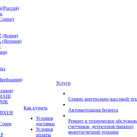
(Россия)
ac
Century
 (Корея)
 (Япония)
M
ея)
lux
Швейцария)
Услуги
цария)
МАШ
Сервис контрольно кассовой те
NIK
Как купить
Автоматизация бизнеса
MIXER
Условия
Ремонт и техническое обслужив
Coupe
доставки
счетчиков, детекторов банкнот,
A
Условия
монетосчетной техники
P
оплаты