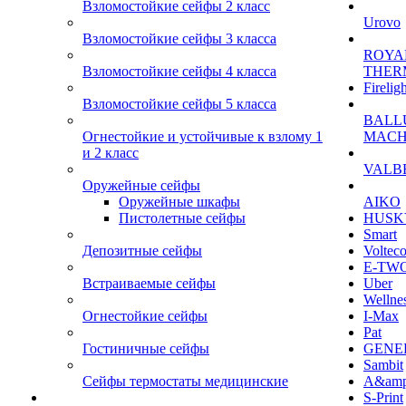
Взломостойкие сейфы 2 класс
Urovo
Взломостойкие сейфы 3 класса
ROYA
Взломостойкие сейфы 4 класса
THER
Firelig
Взломостойкие сейфы 5 класса
BALL
Огнестойкие и устойчивые к взлому 1
MACH
и 2 класс
VALB
Оружейные сейфы
Оружейные шкафы
AIKO
Пистолетные сейфы
HUSK
Smart
Депозитные сейфы
Voltec
E-TW
Встраиваемые сейфы
Uber
Wellne
Огнестойкие сейфы
I-Max
Pat
Гостиничные сейфы
GENE
Sambit
Сейфы термостаты медицинские
A&am
S-Print