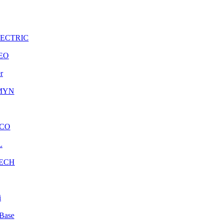
LECTRIC
EO
r
MYN
CO
L
ECH
i
Base