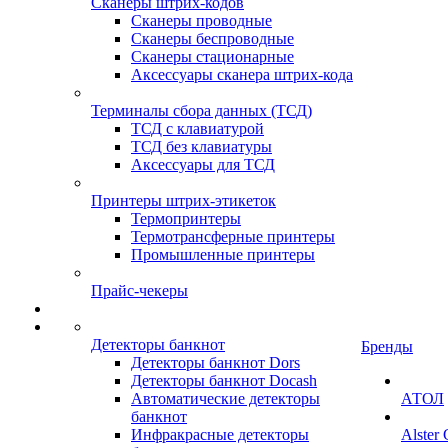
Сканеры штрих-кодов
Сканеры проводные
Сканеры беспроводные
Сканеры стационарные
Аксессуары сканера штрих-кода
Терминалы сбора данных (ТСД)
ТСД с клавиатурой
ТСД без клавиатуры
Аксессуары для ТСД
Принтеры штрих-этикеток
Термопринтеры
Термотрансферные принтеры
Промышленные принтеры
Прайс-чекеры
Детекторы банкнот
Бренды
Детекторы банкнот Dors
Детекторы банкнот Docash
Автоматические детекторы
АТОЛ
банкнот
Инфракрасные детекторы
Alster