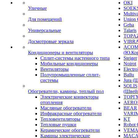
OKI
Уличные
SOEKS
Multiv
Для помещений
Union 
Geha
Универсальные
Talaris
TOPAZ
Досмотровые зеркала
VIBRA
ACO
Кондиционеры и вентиляторы
(Ю.Кор
Сплит-системы настенного типа
Steiger
Мобильные кондиционеры
Noirot
Вентиляторы
Electro
Полупромышленные сплит-
Ballu
системы
Jura (
SOLIS
Обогреватели, камины, теплый пол
(Швей
Электрические конвекторы
ТОРГ
отопления
AERO
Масляные обогреватели
BEAR
Инфракрасные обогреватели
VARI
Тепловентиляторы
KT
Тепловые пушки
Robot 
Керамические обогреватели
VEM
Камины электрические
MACA