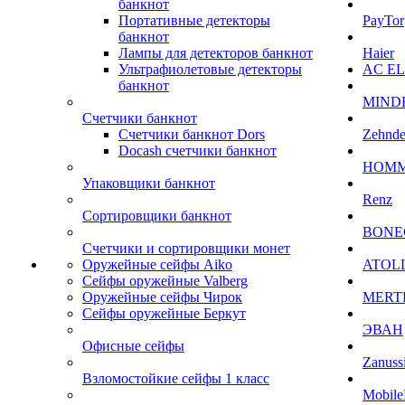
банкнот
Портативные детекторы
PayTor
банкнот
Лампы для детекторов банкнот
Haier
Ультрафиолетовые детекторы
AC E
банкнот
MIND
Счетчики банкнот
Счетчики банкнот Dors
Zehnde
Docash счетчики банкнот
HOM
Упаковщики банкнот
Renz
Сортировщики банкнот
BONE
Счетчики и сортировщики монет
Оружейные сейфы Aiko
ATOL
Сейфы оружейные Valberg
Оружейные сейфы Чирок
MERT
Сейфы оружейные Беркут
ЭВАН
Офисные сейфы
Zanuss
Взломостойкие сейфы 1 класс
Mobile