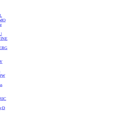
L
MO
ht
U
INE
ERG
Y
o
OW
ss
RIC
p;D