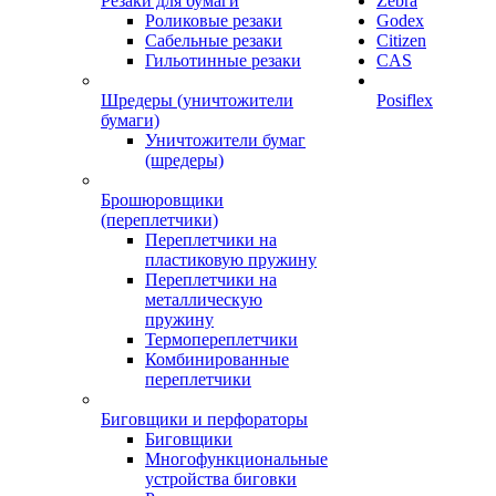
Резаки для бумаги
Zebra
Роликовые резаки
Godex
Сабельные резаки
Citizen
Гильотинные резаки
CAS
Шредеры (уничтожители
Posiflex
бумаги)
Уничтожители бумаг
(шредеры)
Брошюровщики
(переплетчики)
Переплетчики на
пластиковую пружину
Переплетчики на
металлическую
пружину
Термопереплетчики
Комбинированные
переплетчики
Биговщики и перфораторы
Биговщики
Многофункциональные
устройства биговки