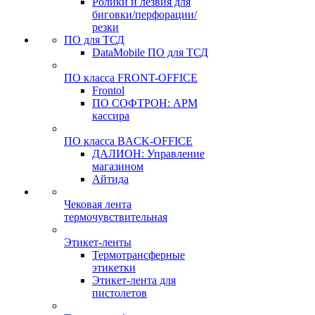
Ролики и лезвия для
биговки/перфорации/
резки
ПО для ТСД
DataMobile ПО для ТСД
ПО класса FRONT-OFFICE
Frontol
ПО СОФТРОН: АРМ
кассира
ПО класса BACK-OFFICE
ДАЛИОН: Управление
магазином
Айтида
Чековая лента
термочувствительная
Этикет-ленты
Термотрансферные
этикетки
Этикет-лента для
пистолетов