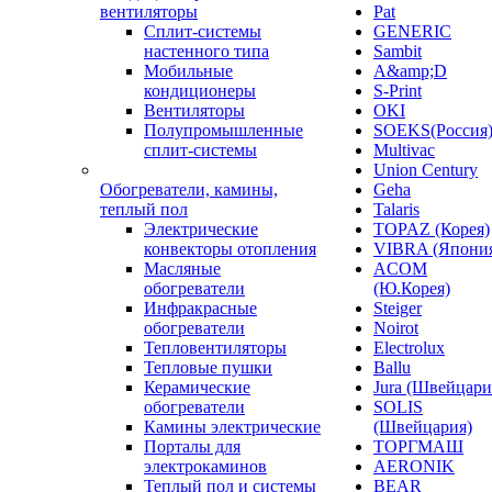
вентиляторы
Pat
Сплит-системы
GENERIC
настенного типа
Sambit
Мобильные
A&amp;D
кондиционеры
S-Print
Вентиляторы
OKI
Полупромышленные
SOEKS(Россия
сплит-системы
Multivac
Union Century
Обогреватели, камины,
Geha
теплый пол
Talaris
Электрические
TOPAZ (Корея)
конвекторы отопления
VIBRA (Япони
Масляные
ACOM
обогреватели
(Ю.Корея)
Инфракрасные
Steiger
обогреватели
Noirot
Тепловентиляторы
Electrolux
Тепловые пушки
Ballu
Керамические
Jura (Швейцари
обогреватели
SOLIS
Камины электрические
(Швейцария)
Порталы для
ТОРГМАШ
электрокаминов
AERONIK
Теплый пол и системы
BEAR