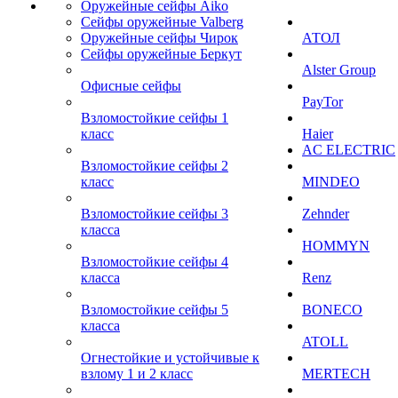
Оружейные сейфы Aiko
Сейфы оружейные Valberg
Оружейные сейфы Чирок
АТОЛ
Сейфы оружейные Беркут
Alster Group
Офисные сейфы
PayTor
Взломостойкие сейфы 1
класс
Haier
AC ELECTRIC
Взломостойкие сейфы 2
класс
MINDEO
Взломостойкие сейфы 3
Zehnder
класса
HOMMYN
Взломостойкие сейфы 4
класса
Renz
Взломостойкие сейфы 5
BONECO
класса
ATOLL
Огнестойкие и устойчивые к
взлому 1 и 2 класс
MERTECH