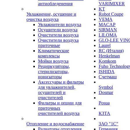
антиобледенения
VARIMIXER
KT
Увлажнение, осушение и
Robot Coupe
очистка воздуха
VEMA
Увлажнители воздуха
MACAP
Осушители воздуха
SIRMAN
Очистители воздуха
LILOMA
Очистители воздуха
GLO-LEE VIN
приточные
Laurel
Климатические
RC (Италия)
комплексы
Henkelman
Мойки воздуха
Komkom
Рециркуляторы,
Fuho Technolog
стерилизаторы,
ISHIDA
ионизаторы
Счетмаш
Аксессуары и фильтры
для увлажнителей,
Symbol
осушителей и
Dosmar
очистителей
Фильтры и опции для
Posua
приточных
очистителей воздуха
КЗТА
Отопление и водоснабжение
ЗАО "1С"
Радиаторы отопления
Германия