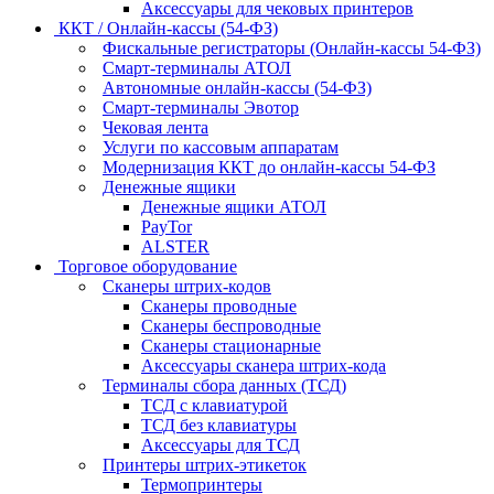
Аксессуары для чековых принтеров
ККТ / Онлайн-кассы (54-ФЗ)
Фискальные регистраторы (Онлайн-кассы 54-ФЗ)
Смарт-терминалы АТОЛ
Автономные онлайн-кассы (54-ФЗ)
Смарт-терминалы Эвотор
Чековая лента
Услуги по кассовым аппаратам
Модернизация ККТ до онлайн-кассы 54-ФЗ
Денежные ящики
Денежные ящики АТОЛ
PayTor
ALSTER
Торговое оборудование
Сканеры штрих-кодов
Сканеры проводные
Сканеры беспроводные
Сканеры стационарные
Аксессуары сканера штрих-кода
Терминалы сбора данных (ТСД)
ТСД с клавиатурой
ТСД без клавиатуры
Аксессуары для ТСД
Принтеры штрих-этикеток
Термопринтеры