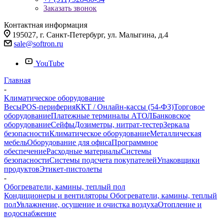
Заказать звонок
Контактная информация
195027, г. Санкт-Петербург, ул. Малыгина, д.4
sale@softron.ru
YouTube
Главная
-
Климатическое оборудование
Весы
POS-периферия
ККТ / Онлайн-кассы (54-ФЗ)
Торговое
оборудование
Платежные терминалы АТОЛ
Банковское
оборудование
Сейфы
Дозиметры, нитрат-тестер
Зеркала
безопасности
Климатическое оборудование
Металлическая
мебель
Оборудование для офиса
Программное
обеспечение
Расходные материалы
Системы
безопасности
Системы подсчета покупателей
Упаковщики
продуктов
Этикет-пистолеты
-
Обогреватели, камины, теплый пол
Кондиционеры и вентиляторы
Обогреватели, камины, теплый
пол
Увлажнение, осушение и очистка воздуха
Отопление и
водоснабжение