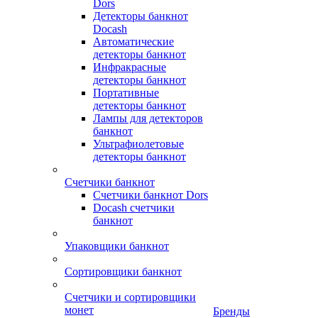
Dors
Детекторы банкнот
Docash
Автоматические
детекторы банкнот
Инфракрасные
детекторы банкнот
Портативные
детекторы банкнот
Лампы для детекторов
банкнот
Ультрафиолетовые
детекторы банкнот
Счетчики банкнот
Счетчики банкнот Dors
Docash счетчики
банкнот
Упаковщики банкнот
Сортировщики банкнот
Счетчики и сортировщики
монет
Бренды