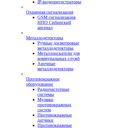
IP-видеорегистраторы
Охранная сигнализация
GSM сигнализация
НПО Сибирский
арсенал
Металлодетекторы
Ручные досмотровые
металлодетекторы
Металлоискатели для
коммунальных служб
Арочные
металлодетекторы
Противокражное
оборудование
Радиочастотные
системы
Муляжи
противокражных
систем
Противокражные
датчики
Противокражные