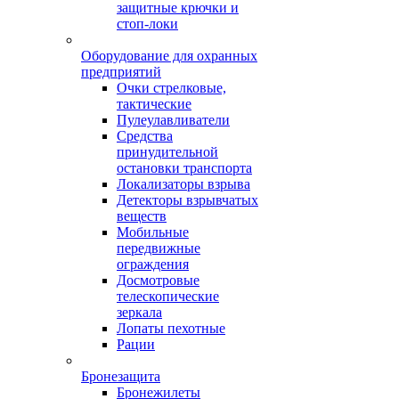
защитные крючки и
стоп-локи
Оборудование для охранных
предприятий
Очки стрелковые,
тактические
Пулеулавливатели
Средства
принудительной
остановки транспорта
Локализаторы взрыва
Детекторы взрывчатых
веществ
Мобильные
передвижные
ограждения
Досмотровые
телескопические
зеркала
Лопаты пехотные
Рации
Бронезащита
Бронежилеты