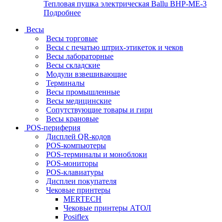
Тепловая пушка электрическая Ballu BHP-ME-3
Подробнее
Весы
Весы торговые
Весы с печатью штрих-этикеток и чеков
Весы лабораторные
Весы складские
Модули взвешивающие
Терминалы
Весы промышленные
Весы медицинские
Сопутствующие товары и гири
Весы крановые
POS-периферия
Дисплей QR-кодов
POS-компьютеры
POS-терминалы и моноблоки
POS-мониторы
POS-клавиатуры
Дисплеи покупателя
Чековые принтеры
MERTECH
Чековые принтеры АТОЛ
Posiflex