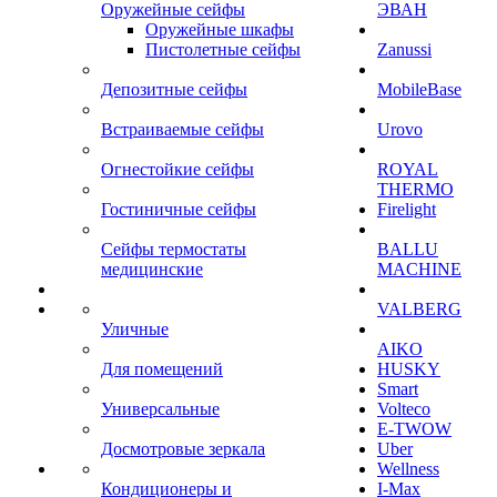
Оружейные сейфы
ЭВАН
Оружейные шкафы
Пистолетные сейфы
Zanussi
Депозитные сейфы
MobileBase
Встраиваемые сейфы
Urovo
Огнестойкие сейфы
ROYAL
THERMO
Гостиничные сейфы
Firelight
Сейфы термостаты
BALLU
медицинские
MACHINE
VALBERG
Уличные
AIKO
Для помещений
HUSKY
Smart
Универсальные
Volteco
E-TWOW
Досмотровые зеркала
Uber
Wellness
Кондиционеры и
I-Max