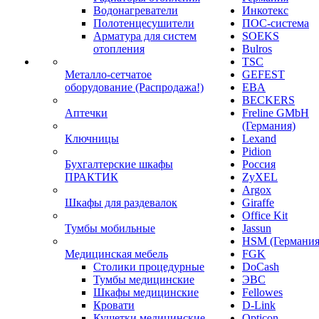
Водонагреватели
Инкотекс
Полотенцесушители
ПОС-система
Арматура для систем
SOEKS
отопления
Bulros
TSC
Металло-сетчатое
GEFEST
оборудование (Распродажа!)
EBA
BECKERS
Аптечки
Freline GMbH
(Германия)
Ключницы
Lexand
Pidion
Бухгалтерские шкафы
Россия
ПРАКТИК
ZyXEL
Argox
Шкафы для раздевалок
Giraffe
Office Kit
Тумбы мобильные
Jassun
HSM (Германия
Медицинская мебель
FGK
Столики процедурные
DoCash
Тумбы медицинские
ЭВС
Шкафы медицинские
Fellowes
Кровати
D-Link
Кушетки медицинские
Opticon