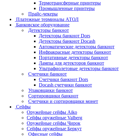
Термотрансферные принтеры
Промышленные принтеры
Прайс-чекеры
Платежные терминалы АТОЛ
Банковское оборудование
Детекторы банкнот
Детекторы банкнот Dors
Детекторы банкнот Docash
Автоматические детекторы банкнот
Инфракрасные детекторы банкнот
Портативные детекторы банкнот
Лампы для детекторов банкнот
Ультрафиолетовые детекторы банкнот
Счетчики банкнот
Счетчики банкнот Dors
Docash счетчики банкнот
Упаковщики банкнот
Сортировщики банкнот
Счетчики и сортировщики монет
Сейфы
Оружейные сейфы Aiko
Сейфы оружейные Valberg
Оружейные сейфы Чирок
Сейфы оружейные Беркут
Офисные сейфы