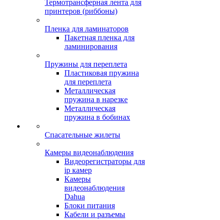
Термотрансферная лента для
принтеров (риббоны)
Пленка для ламинаторов
Пакетная пленка для
ламинирования
Пружины для переплета
Пластиковая пружина
для переплета
Металлическая
пружина в нарезке
Металлическая
пружина в бобинах
Спасательные жилеты
Камеры видеонаблюдения
Видеорегистраторы для
ip камер
Камеры
видеонаблюдения
Dahua
Блоки питания
Кабели и разъемы