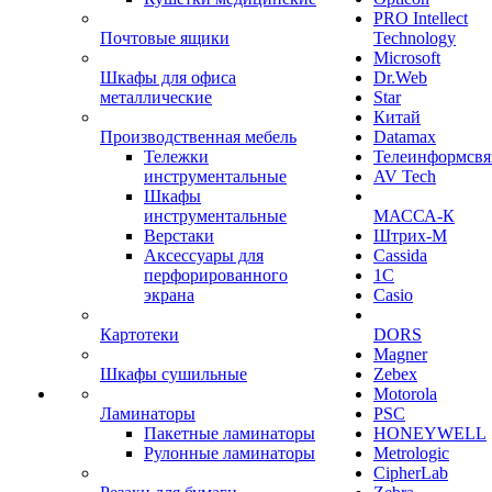
PRO Intellect
Почтовые ящики
Technology
Microsoft
Шкафы для офиса
Dr.Web
металлические
Star
Китай
Производственная мебель
Datamax
Тележки
Телеинформсвя
инструментальные
AV Tech
Шкафы
инструментальные
МАССА-К
Верстаки
Штрих-М
Аксессуары для
Cassida
перфорированного
1С
экрана
Casio
Картотеки
DORS
Magner
Шкафы сушильные
Zebex
Motorola
Ламинаторы
PSC
Пакетные ламинаторы
HONEYWELL
Рулонные ламинаторы
Metrologic
CipherLab