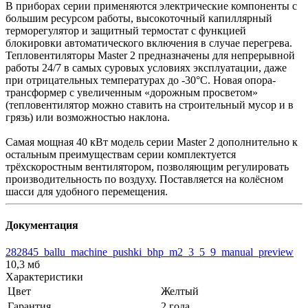
В приборах серии применяются электрические компоненты с
большим ресурсом работы, высокоточный капиллярный
терморегулятор и защитный термостат с функцией
блокировки автоматического включения в случае перегрева.
Тепловентиляторы Master 2 предназначены для непрерывной
работы 24/7 в самых суровых условиях эксплуатации, даже
при отрицательных температурах до -30°С. Новая опора-
трансформер с увеличенным «дорожным просветом»
(тепловентилятор можно ставить на строительный мусор и в
грязь) или возможностью наклона.
Самая мощная 40 кВт модель серии Master 2 дополнительно к
остальным преимуществам серии комплектуется
трёхскоростным вентилятором, позволяющим регулировать
производительность по воздуху. Поставляется на колёсном
шасси для удобного перемещения.
Документация
282845_ballu_machine_pushki_bhp_m2_3_5_9_manual_preview
10,3 мб
Характеристики
Цвет
Желтый
Гарантия
2 года