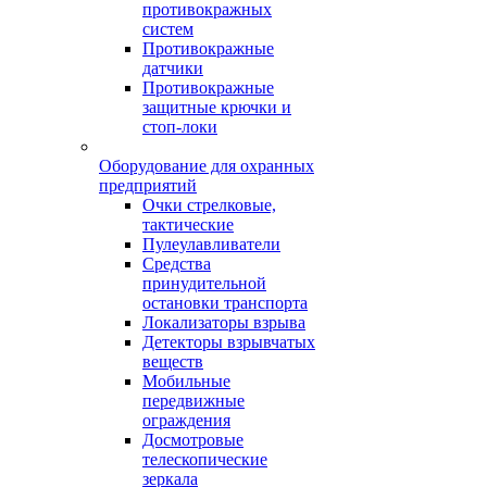
противокражных
систем
Противокражные
датчики
Противокражные
защитные крючки и
стоп-локи
Оборудование для охранных
предприятий
Очки стрелковые,
тактические
Пулеулавливатели
Средства
принудительной
остановки транспорта
Локализаторы взрыва
Детекторы взрывчатых
веществ
Мобильные
передвижные
ограждения
Досмотровые
телескопические
зеркала