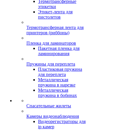
Термотрансферные
этикетки
Этикет-лента для
пистолетов
Термотрансферная лента для
принтеров (риббоны)
Пленка для ламинаторов
Пакетная пленка для
ламинирования
Пружины для переплета
Пластиковая пружина
для переплета
Металлическая
пружина в нарезке
Металлическая
пружина в бобинах
Спасательные жилеты
Камеры видеонаблюдения
Видеорегистраторы для
ip камер