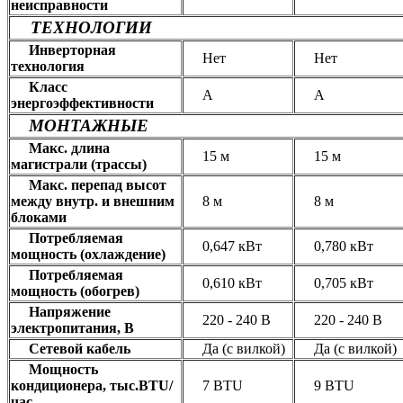
неисправности
ТЕХНОЛОГИИ
Инверторная
Нет
Нет
технология
Класс
А
А
энергоэффективности
МОНТАЖНЫЕ
Макс. длина
15 м
15 м
магистрали (трассы)
Макс. перепад высот
между внутр. и внешним
8 м
8 м
блоками
Потребляемая
0,647 кВт
0,780 кВт
мощность (охлаждение)
Потребляемая
0,610 кВт
0,705 кВт
мощность (обогрев)
Напряжение
220 - 240 В
220 - 240 В
электропитания, В
Сетевой кабель
Да (с вилкой)
Да (с вилкой)
Мощность
кондиционера, тыс.BTU/
7 BTU
9 BTU
час