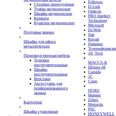
Fellowes
Столики процедурные
D-Link
Тумбы медицинские
Opticon
Шкафы медицинские
PRO Intellect
Кровати
Technology
Кушетки медицинские
Microsoft
Dr.Web
Почтовые ящики
Star
Китай
Шкафы для офиса
Datamax
металлические
Телеинформсвя
AV Tech
Производственная мебель
Тележки
МАССА-К
инструментальные
Штрих-М
Шкафы
Cassida
инструментальные
1С
Верстаки
Casio
Аксессуары для
перфорированного
DORS
экрана
Magner
Zebex
Картотеки
Motorola
PSC
Шкафы сушильные
HONEYWELL