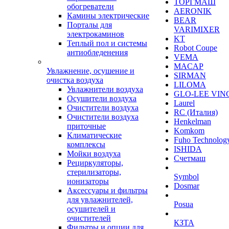
ТОРГМАШ
обогреватели
AERONIK
Камины электрические
BEAR
Порталы для
VARIMIXER
электрокаминов
KT
Теплый пол и системы
Robot Coupe
антиобледенения
VEMA
MACAP
Увлажнение, осушение и
SIRMAN
очистка воздуха
LILOMA
Увлажнители воздуха
GLO-LEE VIN
Осушители воздуха
Laurel
Очистители воздуха
RC (Италия)
Очистители воздуха
Henkelman
приточные
Komkom
Климатические
Fuho Technolog
комплексы
ISHIDA
Мойки воздуха
Счетмаш
Рециркуляторы,
стерилизаторы,
Symbol
ионизаторы
Dosmar
Аксессуары и фильтры
для увлажнителей,
Posua
осушителей и
очистителей
КЗТА
Фильтры и опции для