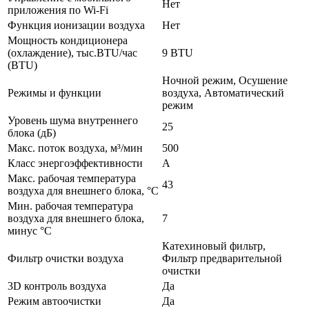
Нет
приложения по Wi-Fi
Функция ионизации воздуха
Нет
Мощность кондиционера
(охлаждение), тыс.BTU/час
9 BTU
(BTU)
Ночной режим, Осушение
Режимы и функции
воздуха, Автоматический
режим
Уровень шума внутреннего
25
блока (дБ)
Макс. поток воздуха, м³/мин
500
Класс энергоэффективности
А
Макс. рабочая температура
43
воздуха для внешнего блока, °С
Мин. рабочая температура
воздуха для внешнего блока,
7
минус °С
Катехиновый фильтр,
Фильтр очистки воздуха
Фильтр предварительной
очистки
3D контроль воздуха
Да
Режим автоочистки
Да