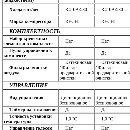
(жидкость/газ)
Хладагент/вес
R410A/530
R410A/530
Марка компрессора
RECHI
RECHI
КОМПЛЕКТНОСТЬ
Набор крепежных
Нет
Нет
элементов в комплекте
Пульт управления в
Да
Да
комплекте
Катехиновый
Катехиновый
Фильтры очистки
/ Фильтр
/ Фильтр
воздуха
предварительной
предварительной
очистки
очистки
УПРАВЛЕНИЕ
Вид управления
Дистанционное
Дистанционное
беспроводное
беспроводное
Таймер на отключение
Да
Да
Точность установки
1,0 °С
1,0 °С
температуры
Управление голосом
Нет
Нет