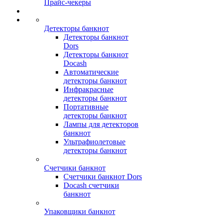
Прайс-чекеры
Детекторы банкнот
Детекторы банкнот
Dors
Детекторы банкнот
Docash
Автоматические
детекторы банкнот
Инфракрасные
детекторы банкнот
Портативные
детекторы банкнот
Лампы для детекторов
банкнот
Ультрафиолетовые
детекторы банкнот
Счетчики банкнот
Счетчики банкнот Dors
Docash счетчики
банкнот
Упаковщики банкнот