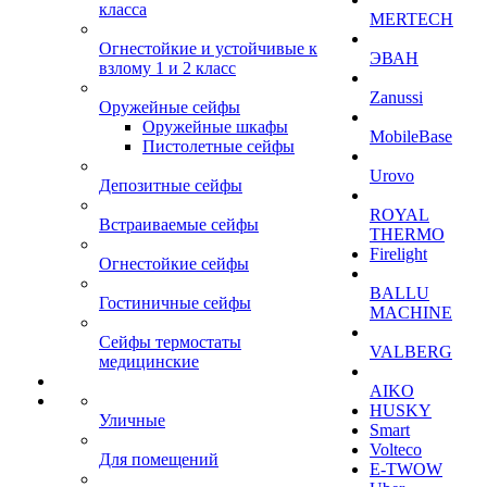
класса
MERTECH
Огнестойкие и устойчивые к
ЭВАН
взлому 1 и 2 класс
Zanussi
Оружейные сейфы
Оружейные шкафы
MobileBase
Пистолетные сейфы
Urovo
Депозитные сейфы
ROYAL
Встраиваемые сейфы
THERMO
Firelight
Огнестойкие сейфы
BALLU
Гостиничные сейфы
MACHINE
Сейфы термостаты
VALBERG
медицинские
AIKO
HUSKY
Уличные
Smart
Volteco
Для помещений
E-TWOW