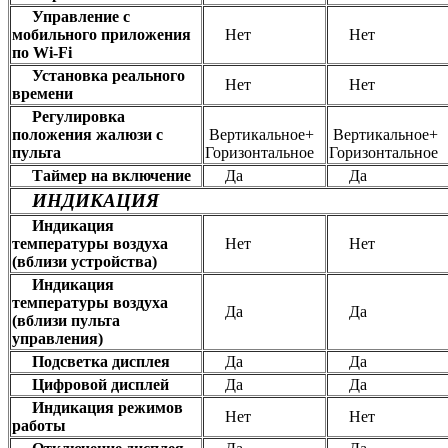
Управление c
мобильного приложения
Нет
Нет
по Wi-Fi
Установка реального
Нет
Нет
времени
Регулировка
положения жалюзи с
Вертикальное+
Вертикальное+
пульта
Горизонтальное
Горизонтальное
Таймер на включение
Да
Да
ИНДИКАЦИЯ
Индикация
температуры воздуха
Нет
Нет
(вблизи устройства)
Индикация
температуры воздуха
Да
Да
(вблизи пульта
управления)
Подсветка дисплея
Да
Да
Цифровой дисплей
Да
Да
Индикация режимов
Нет
Нет
работы