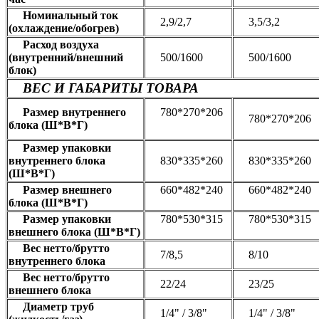
Номинальный ток
2,9/2,7
3,5/3,2
(охлаждение/обогрев)
Расход воздуха
(внутренний/внешний
500/1600
500/1600
блок)
ВЕС И ГАБАРИТЫ ТОВАРА
Размер внутреннего
780*270*206
780*270*206
блока (Ш*В*Г)
Размер упаковки
внутреннего блока
830*335*260
830*335*260
(Ш*В*Г)
Размер внешнего
660*482*240
660*482*240
блока (Ш*В*Г)
Размер упаковки
780*530*315
780*530*315
внешнего блока (Ш*В*Г)
Вес нетто/брутто
7/8,5
8/10
внутреннего блока
Вес нетто/брутто
22/24
23/25
внешнего блока
Диаметр труб
1/4" / 3/8"
1/4" / 3/8"