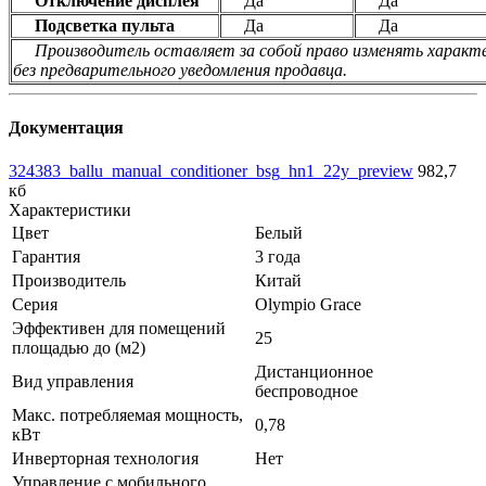
Отключение дисплея
Да
Да
Подсветка пульта
Да
Да
Производитель оставляет за собой право изменять характе
без предварительного уведомления продавца.
Документация
324383_ballu_manual_conditioner_bsg_hn1_22y_preview
982,7
кб
Характеристики
Цвет
Белый
Гарантия
3 года
Производитель
Китай
Серия
Olympio Grace
Эффективен для помещений
25
площадью до (м2)
Дистанционное
Вид управления
беспроводное
Макс. потребляемая мощность,
0,78
кВт
Инверторная технология
Нет
Управление c мобильного