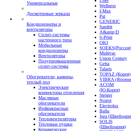
Uber
Универсальные
Wellness
I-Max
Досмотровые зеркала
Pat
GENERIC
Кондиционеры и
Sambit
вентиляторы
A&amp;D
Сплит-системы
S-Print
настенного типа
OKI
Мобильные
SOEKS(Россия
кондиционеры
Multivac
Вентиляторы
Union Century
Полупромышленные
Geha
сплит-системы
Talaris
TOPAZ (Корея)
Обогреватели, камины,
VIBRA (Япони
теплый пол
ACOM
Электрические
(Ю.Корея)
конвекторы отопления
Steiger
Масляные
Noirot
обогреватели
Electrolux
Инфракрасные
Ballu
обогреватели
Jura (Швейцари
Тепловентиляторы
SOLIS
Тепловые пушки
(Швейцария)
Керамические