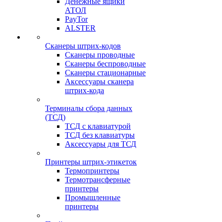
Денежные ящики
АТОЛ
PayTor
ALSTER
Сканеры штрих-кодов
Сканеры проводные
Сканеры беспроводные
Сканеры стационарные
Аксессуары сканера
штрих-кода
Терминалы сбора данных
(ТСД)
ТСД с клавиатурой
ТСД без клавиатуры
Аксессуары для ТСД
Принтеры штрих-этикеток
Термопринтеры
Термотрансферные
принтеры
Промышленные
принтеры