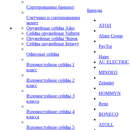
Сортировщики банкнот
Бренды
Счетчики и сортировщики
монет
АТОЛ
Оружейные сейфы Aiko
Сейфы оружейные Valberg
Alster Group
Оружейные сейфы Чирок
Сейфы оружейные Беркут
PayTor
Офисные сейфы
Haier
AC ELECTRIC
Взломостойкие сейфы 1
класс
MINDEO
Взломостойкие сейфы 2
Zehnder
класс
HOMMYN
Взломостойкие сейфы 3
класса
Renz
Взломостойкие сейфы 4
BONECO
класса
ATOLL
Взломостойкие сейфы 5