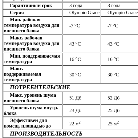
Гарантийный срок
3 года
3 года
Серия
Olympio Grace
Olympio Grace
Мин. рабочая
о
о
температура воздуха для
-7
С
-7
С
внешнего блока
Макс. рабочая
о
о
температура воздуха для
43
С
43
С
внешнего блока
Мин. поддерживаемая
о
о
16
С
16
С
температура
Макс.
о
о
поддерживаемая
30
С
30
С
температура
ПОТРЕБИТЕЛЬСКИЕ
Макс. уровень шума
51 Дб
52 Дб
внешнего блока
Уровень шума внутр.
23 Дб
25 Дб
блока
Эффективен для
2
2
22 м
25 м
помещ. площадью до
ПРОИЗВОДИТЕЛЬНОСТЬ