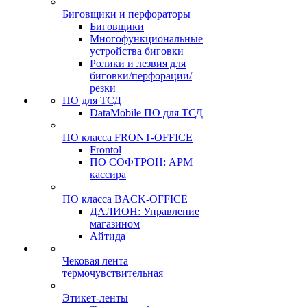
Биговщики и перфораторы
Биговщики
Многофункциональные
устройства биговки
Ролики и лезвия для
биговки/перфорации/
резки
ПО для ТСД
DataMobile ПО для ТСД
ПО класса FRONT-OFFICE
Frontol
ПО СОФТРОН: АРМ
кассира
ПО класса BACK-OFFICE
ДАЛИОН: Управление
магазином
Айтида
Чековая лента
термочувствительная
Этикет-ленты