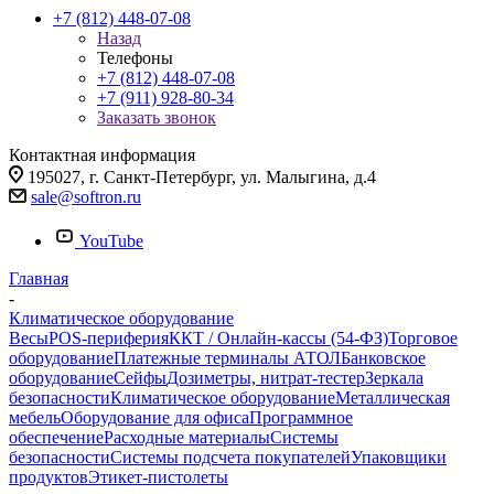
+7 (812) 448-07-08
Назад
Телефоны
+7 (812) 448-07-08
+7 (911) 928-80-34
Заказать звонок
Контактная информация
195027, г. Санкт-Петербург, ул. Малыгина, д.4
sale@softron.ru
YouTube
Главная
-
Климатическое оборудование
Весы
POS-периферия
ККТ / Онлайн-кассы (54-ФЗ)
Торговое
оборудование
Платежные терминалы АТОЛ
Банковское
оборудование
Сейфы
Дозиметры, нитрат-тестер
Зеркала
безопасности
Климатическое оборудование
Металлическая
мебель
Оборудование для офиса
Программное
обеспечение
Расходные материалы
Системы
безопасности
Системы подсчета покупателей
Упаковщики
продуктов
Этикет-пистолеты