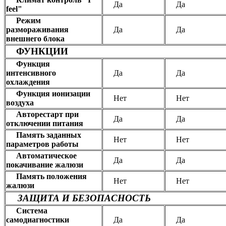
Да
Да
feel"
Режим
размораживания
Да
Да
внешнего блока
ФУНКЦИИ
Функция
интенсивного
Да
Да
охлаждения
Функция ионизации
Нет
Нет
воздуха
Авторестарт при
Да
Да
отключении питания
Память заданных
Нет
Нет
параметров работы
Автоматическое
Да
Да
покачивание жалюзи
Память положения
Нет
Нет
жалюзи
ЗАЩИТА И БЕЗОПАСНОСТЬ
Система
самодиагностики
Да
Да