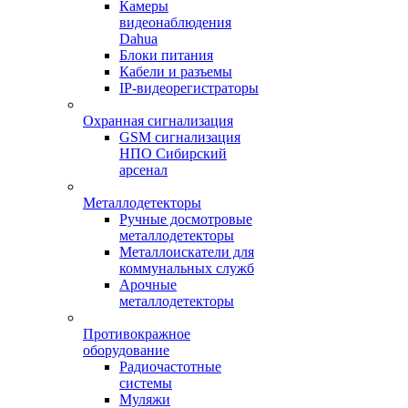
Камеры
видеонаблюдения
Dahua
Блоки питания
Кабели и разъемы
IP-видеорегистраторы
Охранная сигнализация
GSM сигнализация
НПО Сибирский
арсенал
Металлодетекторы
Ручные досмотровые
металлодетекторы
Металлоискатели для
коммунальных служб
Арочные
металлодетекторы
Противокражное
оборудование
Радиочастотные
системы
Муляжи