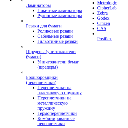
Metrologic
Ламинаторы
CipherLab
Пакетные ламинаторы
Zebra
Рулонные ламинаторы
Godex
Citizen
Резаки для бумаги
CAS
Роликовые резаки
Сабельные резаки
Posiflex
Гильотинные резаки
Шредеры (уничтожители
бумаги)
Уничтожители бумаг
(шредеры)
Брошюровщики
(переплетчики)
Переплетчики на
пластиковую пружину
Переплетчики на
металлическую
пружину
Термопереплетчики
Комбинированные
переплетчики