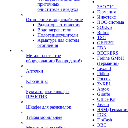
приточных
ЗАО "1С"
очистителей воздуха
Германия
Инкотекс
Отопление и водоснабжение
ПОС-система
Радиаторы отопления
SOEKS
Водонагреватели
Bulros
Полотенцесушители
TSC
Арматура для систем
GEFEST
отопления
EBA
BECKERS
Металло-сетчатое
Freline GMbH
оборудование (Распродажа!)
(Германия)
Lexand
Аптечки
Pidion
Россия
Ключницы
ZyXEL
Argox
Бухгалтерские шкафы
Giraffe
ПРАКТИК
Office Kit
Jassun
Шкафы для раздевалок
HSM (Германия
FGK
Тумбы мобильные
DoCash
ЭВС
Медицинская мебель