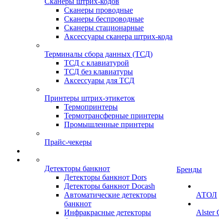
Сканеры штрих-кодов
Сканеры проводные
Сканеры беспроводные
Сканеры стационарные
Аксессуары сканера штрих-кода
Терминалы сбора данных (ТСД)
ТСД с клавиатурой
ТСД без клавиатуры
Аксессуары для ТСД
Принтеры штрих-этикеток
Термопринтеры
Термотрансферные принтеры
Промышленные принтеры
Прайс-чекеры
Детекторы банкнот
Бренды
Детекторы банкнот Dors
Детекторы банкнот Docash
Автоматические детекторы
АТОЛ
банкнот
Инфракрасные детекторы
Alster