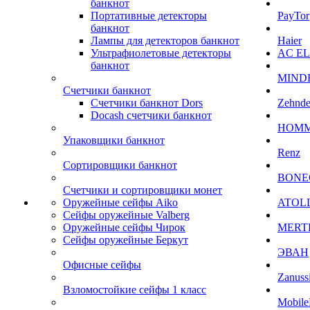
банкнот
Портативные детекторы
PayTor
банкнот
Лампы для детекторов банкнот
Haier
Ультрафиолетовые детекторы
AC E
банкнот
MIND
Счетчики банкнот
Счетчики банкнот Dors
Zehnde
Docash счетчики банкнот
HOM
Упаковщики банкнот
Renz
Сортировщики банкнот
BONE
Счетчики и сортировщики монет
Оружейные сейфы Aiko
ATOL
Сейфы оружейные Valberg
Оружейные сейфы Чирок
MERT
Сейфы оружейные Беркут
ЭВАН
Офисные сейфы
Zanuss
Взломостойкие сейфы 1 класс
Mobile