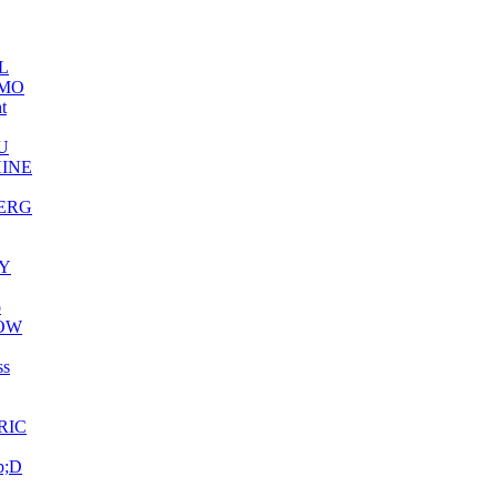
L
MO
ht
U
INE
ERG
Y
o
OW
ss
RIC
p;D