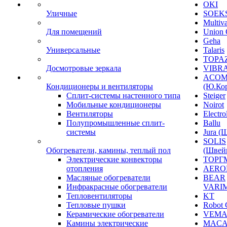
OKI
Уличные
SOEKS
Multiv
Для помещений
Union 
Geha
Универсальные
Talaris
TOPAZ
Досмотровые зеркала
VIBRA
ACO
Кондиционеры и вентиляторы
(Ю.Кор
Сплит-системы настенного типа
Steiger
Мобильные кондиционеры
Noirot
Вентиляторы
Electro
Полупромышленные сплит-
Ballu
системы
Jura (
SOLIS
Обогреватели, камины, теплый пол
(Швей
Электрические конвекторы
ТОРГ
отопления
AERO
Масляные обогреватели
BEAR
Инфракрасные обогреватели
VARI
Тепловентиляторы
KT
Тепловые пушки
Robot 
Керамические обогреватели
VEM
Камины электрические
MACA