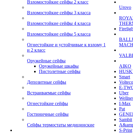
Взломостойкие сейфы 2 класс
Urovo
Взломостойкие сейфы 3 класса
ROYA
Взломостойкие сейфы 4 класса
THER
Firelig
Взломостойкие сейфы 5 класса
BALL
Огнестойкие и устойчивые к взлому 1
MACH
и 2 класс
VALB
Оружейные сейфы
Оружейные шкафы
AIKO
Пистолетные сейфы
HUSK
Smart
Депозитные сейфы
Voltec
E-TW
Встраиваемые сейфы
Uber
Wellne
Огнестойкие сейфы
I-Max
Pat
Гостиничные сейфы
GENE
Sambit
Сейфы термостаты медицинские
A&am
S-Print