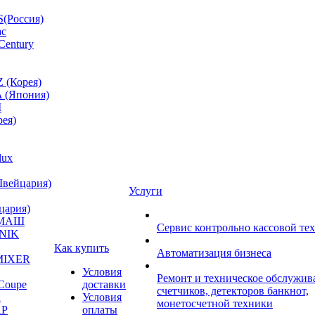
(Россия)
ac
Century
 (Корея)
 (Япония)
M
ея)
lux
Швейцария)
Услуги
цария)
МАШ
Сервис контрольно кассовой те
NIK
Как купить
Автоматизация бизнеса
MIXER
Условия
Ремонт и техническое обслужив
Coupe
доставки
счетчиков, детекторов банкнот,
A
Условия
монетосчетной техники
P
оплаты