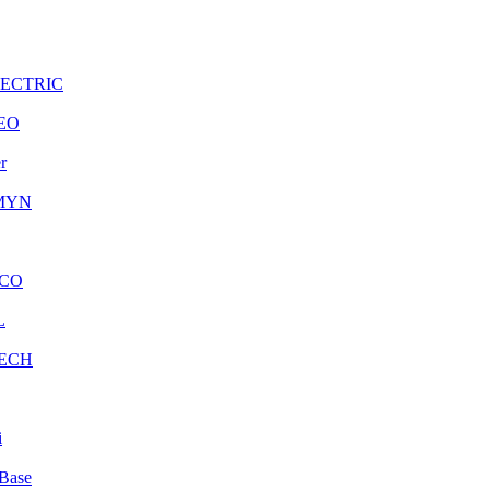
LECTRIC
EO
r
MYN
CO
L
ECH
i
Base