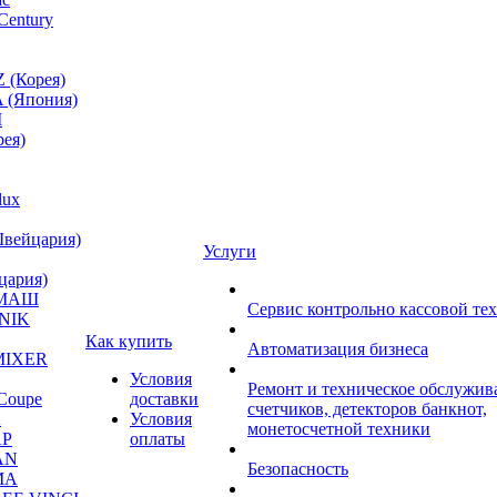
Century
 (Корея)
 (Япония)
M
ея)
lux
Швейцария)
Услуги
цария)
МАШ
Сервис контрольно кассовой те
NIK
Как купить
Автоматизация бизнеса
MIXER
Условия
Ремонт и техническое обслужив
Coupe
доставки
счетчиков, детекторов банкнот,
A
Условия
монетосчетной техники
P
оплаты
AN
Безопасность
MA