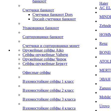
банкнот
Haier
AC E
Счетчики банкнот
Счетчики банкнот Dors
MIND
Docash счетчики банкнот
Zehnde
Упаковщики банкнот
HOM
Сортировщики банкнот
Renz
Счетчики и сортировщики монет
Оружейные сейфы Aiko
BONE
Сейфы оружейные Valberg
Оружейные сейфы Чирок
ATOL
Сейфы оружейные Беркут
MERT
Офисные сейфы
ЭВАН
Взломостойкие сейфы 1 класс
Zanuss
Взломостойкие сейфы 2 класс
Mobile
Взломостойкие сейфы 3 класса
Urovo
Взломостойкие сейфы 4 класса