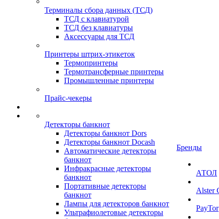
Терминалы сбора данных (ТСД)
ТСД с клавиатурой
ТСД без клавиатуры
Аксессуары для ТСД
Принтеры штрих-этикеток
Термопринтеры
Термотрансферные принтеры
Промышленные принтеры
Прайс-чекеры
Детекторы банкнот
Детекторы банкнот Dors
Детекторы банкнот Docash
Бренды
Автоматические детекторы
банкнот
Инфракрасные детекторы
АТОЛ
банкнот
Портативные детекторы
Alster
банкнот
Лампы для детекторов банкнот
PayTor
Ультрафиолетовые детекторы