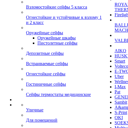
ROYA
Взломостойкие сейфы 5 класса
THER
Firelig
Огнестойкие и устойчивые к взлому 1
и 2 класс
BALL
MACH
Оружейные сейфы
Оружейные шкафы
VALB
Пистолетные сейфы
AIKO
Депозитные сейфы
HUSK
Smart
Встраиваемые сейфы
Voltec
E-TW
Огнестойкие сейфы
Uber
Wellne
Гостиничные сейфы
I-Max
Pat
Сейфы термостаты медицинские
GENE
Sambit
A&am
Уличные
S-Print
OKI
Для помещений
SOEKS
Multiv