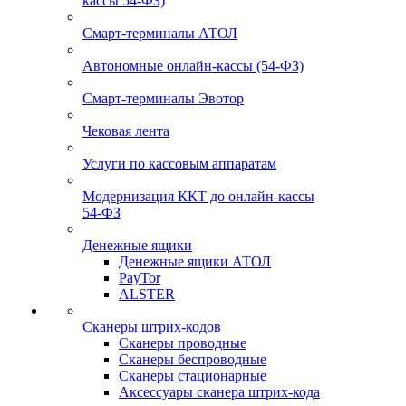
кассы 54-ФЗ)
Смарт-терминалы АТОЛ
Автономные онлайн-кассы (54-ФЗ)
Смарт-терминалы Эвотор
Чековая лента
Услуги по кассовым аппаратам
Модернизация ККТ до онлайн-кассы
54-ФЗ
Денежные ящики
Денежные ящики АТОЛ
PayTor
ALSTER
Сканеры штрих-кодов
Сканеры проводные
Сканеры беспроводные
Сканеры стационарные
Аксессуары сканера штрих-кода