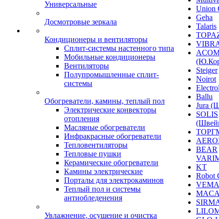
Универсальные
Union 
Geha
Досмотровые зеркала
Talaris
TOPAZ
Кондиционеры и вентиляторы
VIBRA
Сплит-системы настенного типа
ACO
Мобильные кондиционеры
(Ю.Кор
Вентиляторы
Steiger
Полупромышленные сплит-
Noirot
системы
Electro
Ballu
Обогреватели, камины, теплый пол
Jura (
Электрические конвекторы
SOLIS
отопления
(Швей
Масляные обогреватели
ТОРГ
Инфракрасные обогреватели
AERO
Тепловентиляторы
BEAR
Тепловые пушки
VARI
Керамические обогреватели
KT
Камины электрические
Robot 
Порталы для электрокаминов
VEM
Теплый пол и системы
MACA
антиобледенения
SIRM
LILO
Увлажнение, осушение и очистка