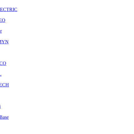
LECTRIC
EO
r
MYN
CO
L
ECH
i
Base