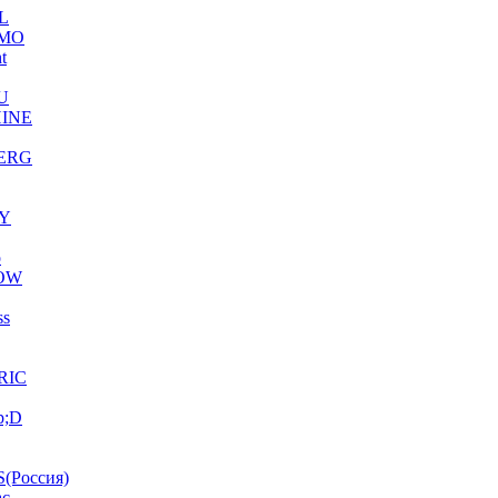
L
MO
ht
U
INE
ERG
Y
o
OW
ss
RIC
p;D
(Россия)
ac