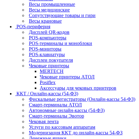
Весы промышленные
Весы медицинские
Сопутствующие товары и гири
Весы крановые
POS-периферия
Дисплей QR-кодов
POS-компьютеры
POS-терминалы и моноблоки
POS-мониторы
POS-клавиатуры
Дисплеи покупателя
Чековые принтеры
MERTECH
Чековые принтеры АТОЛ
Posiflex
Аксессуары для чековых принтеров
ККТ / Онлайн-кассы (54-ФЗ)
Фискальные регистраторы (Онлайн-кассы 54-ФЗ)
Смарт-терминалы АТОЛ
Автономные онлайн-кассы (54-ФЗ)
Смарт-терминалы Эвотор
Чековая лента
Услуги по кассовым аппаратам
Модернизация ККТ до онлайн-кассы 54-ФЗ
Денежные ящики