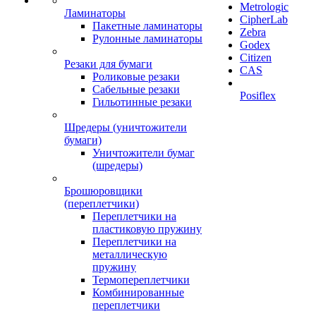
Metrologic
Ламинаторы
CipherLab
Пакетные ламинаторы
Zebra
Рулонные ламинаторы
Godex
Citizen
Резаки для бумаги
CAS
Роликовые резаки
Сабельные резаки
Posiflex
Гильотинные резаки
Шредеры (уничтожители
бумаги)
Уничтожители бумаг
(шредеры)
Брошюровщики
(переплетчики)
Переплетчики на
пластиковую пружину
Переплетчики на
металлическую
пружину
Термопереплетчики
Комбинированные
переплетчики