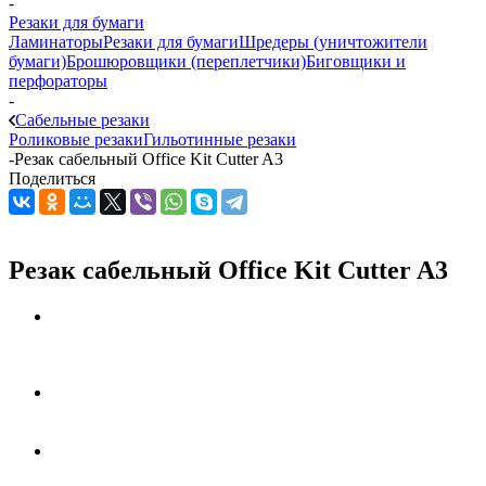
-
Резаки для бумаги
Ламинаторы
Резаки для бумаги
Шредеры (уничтожители
бумаги)
Брошюровщики (переплетчики)
Биговщики и
перфораторы
-
Сабельные резаки
Роликовые резаки
Гильотинные резаки
-
Резак сабельный Office Kit Cutter A3
Поделиться
Резак сабельный Office Kit Cutter A3