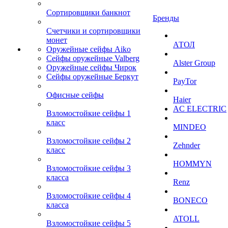
Сортировщики банкнот
Бренды
Счетчики и сортировщики
монет
АТОЛ
Оружейные сейфы Aiko
Сейфы оружейные Valberg
Alster Group
Оружейные сейфы Чирок
Сейфы оружейные Беркут
PayTor
Офисные сейфы
Haier
AC ELECTRIC
Взломостойкие сейфы 1
класс
MINDEO
Взломостойкие сейфы 2
Zehnder
класс
HOMMYN
Взломостойкие сейфы 3
класса
Renz
Взломостойкие сейфы 4
BONECO
класса
ATOLL
Взломостойкие сейфы 5