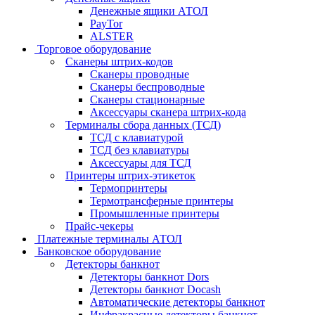
Денежные ящики АТОЛ
PayTor
ALSTER
Торговое оборудование
Сканеры штрих-кодов
Сканеры проводные
Сканеры беспроводные
Сканеры стационарные
Аксессуары сканера штрих-кода
Терминалы сбора данных (ТСД)
ТСД с клавиатурой
ТСД без клавиатуры
Аксессуары для ТСД
Принтеры штрих-этикеток
Термопринтеры
Термотрансферные принтеры
Промышленные принтеры
Прайс-чекеры
Платежные терминалы АТОЛ
Банковское оборудование
Детекторы банкнот
Детекторы банкнот Dors
Детекторы банкнот Docash
Автоматические детекторы банкнот
Инфракрасные детекторы банкнот