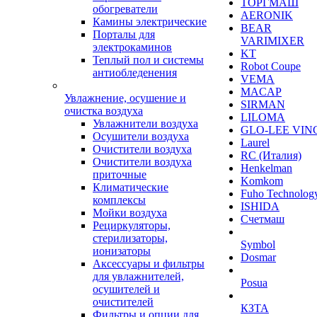
ТОРГМАШ
обогреватели
AERONIK
Камины электрические
BEAR
Порталы для
VARIMIXER
электрокаминов
KT
Теплый пол и системы
Robot Coupe
антиобледенения
VEMA
MACAP
Увлажнение, осушение и
SIRMAN
очистка воздуха
LILOMA
Увлажнители воздуха
GLO-LEE VIN
Осушители воздуха
Laurel
Очистители воздуха
RC (Италия)
Очистители воздуха
Henkelman
приточные
Komkom
Климатические
Fuho Technolog
комплексы
ISHIDA
Мойки воздуха
Счетмаш
Рециркуляторы,
стерилизаторы,
Symbol
ионизаторы
Dosmar
Аксессуары и фильтры
для увлажнителей,
Posua
осушителей и
очистителей
КЗТА
Фильтры и опции для