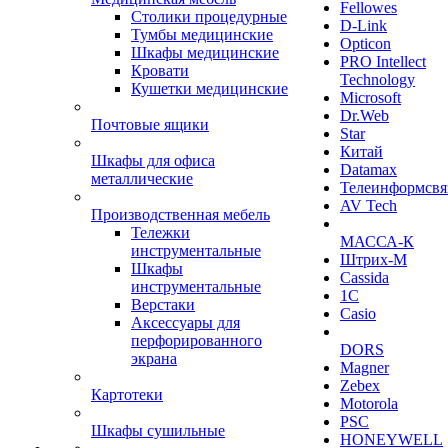
Fellowes
Столики процедурные
D-Link
Тумбы медицинские
Opticon
Шкафы медицинские
PRO Intellect
Кровати
Technology
Кушетки медицинские
Microsoft
Dr.Web
Почтовые ящики
Star
Китай
Шкафы для офиса
Datamax
металлические
Телеинформсвя
AV Tech
Производственная мебель
Тележки
МАССА-К
инструментальные
Штрих-М
Шкафы
Cassida
инструментальные
1С
Верстаки
Casio
Аксессуары для
перфорированного
DORS
экрана
Magner
Zebex
Картотеки
Motorola
PSC
Шкафы сушильные
HONEYWELL