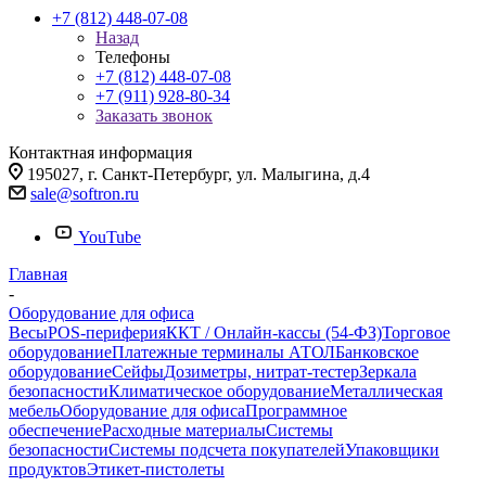
+7 (812) 448-07-08
Назад
Телефоны
+7 (812) 448-07-08
+7 (911) 928-80-34
Заказать звонок
Контактная информация
195027, г. Санкт-Петербург, ул. Малыгина, д.4
sale@softron.ru
YouTube
Главная
-
Оборудование для офиса
Весы
POS-периферия
ККТ / Онлайн-кассы (54-ФЗ)
Торговое
оборудование
Платежные терминалы АТОЛ
Банковское
оборудование
Сейфы
Дозиметры, нитрат-тестер
Зеркала
безопасности
Климатическое оборудование
Металлическая
мебель
Оборудование для офиса
Программное
обеспечение
Расходные материалы
Системы
безопасности
Системы подсчета покупателей
Упаковщики
продуктов
Этикет-пистолеты