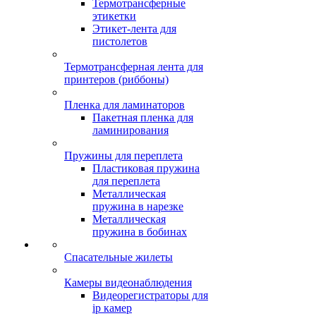
Термотрансферные
этикетки
Этикет-лента для
пистолетов
Термотрансферная лента для
принтеров (риббоны)
Пленка для ламинаторов
Пакетная пленка для
ламинирования
Пружины для переплета
Пластиковая пружина
для переплета
Металлическая
пружина в нарезке
Металлическая
пружина в бобинах
Спасательные жилеты
Камеры видеонаблюдения
Видеорегистраторы для
ip камер