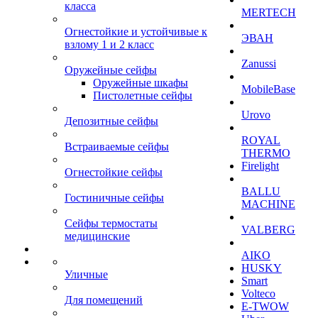
класса
MERTECH
Огнестойкие и устойчивые к
ЭВАН
взлому 1 и 2 класс
Zanussi
Оружейные сейфы
Оружейные шкафы
MobileBase
Пистолетные сейфы
Urovo
Депозитные сейфы
ROYAL
Встраиваемые сейфы
THERMO
Firelight
Огнестойкие сейфы
BALLU
Гостиничные сейфы
MACHINE
Сейфы термостаты
VALBERG
медицинские
AIKO
HUSKY
Уличные
Smart
Volteco
Для помещений
E-TWOW