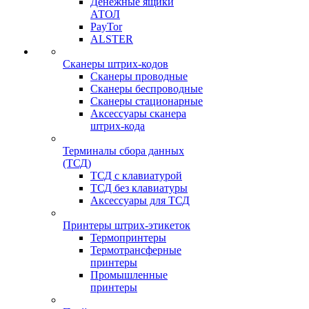
Денежные ящики
АТОЛ
PayTor
ALSTER
Сканеры штрих-кодов
Сканеры проводные
Сканеры беспроводные
Сканеры стационарные
Аксессуары сканера
штрих-кода
Терминалы сбора данных
(ТСД)
ТСД с клавиатурой
ТСД без клавиатуры
Аксессуары для ТСД
Принтеры штрих-этикеток
Термопринтеры
Термотрансферные
принтеры
Промышленные
принтеры