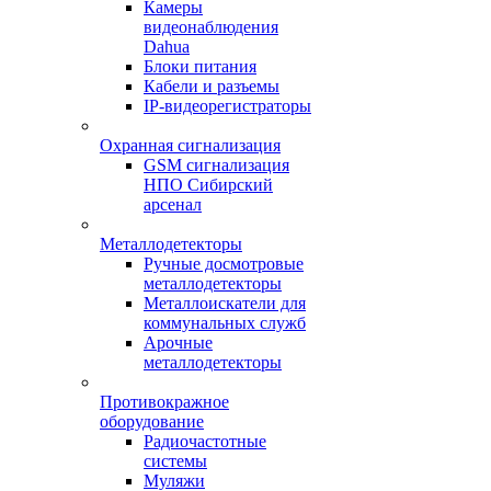
Камеры
видеонаблюдения
Dahua
Блоки питания
Кабели и разъемы
IP-видеорегистраторы
Охранная сигнализация
GSM сигнализация
НПО Сибирский
арсенал
Металлодетекторы
Ручные досмотровые
металлодетекторы
Металлоискатели для
коммунальных служб
Арочные
металлодетекторы
Противокражное
оборудование
Радиочастотные
системы
Муляжи