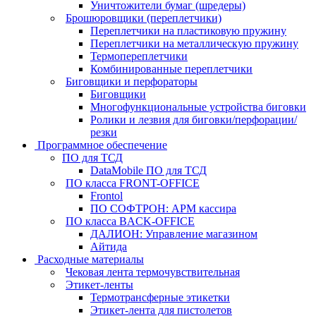
Уничтожители бумаг (шредеры)
Брошюровщики (переплетчики)
Переплетчики на пластиковую пружину
Переплетчики на металлическую пружину
Термопереплетчики
Комбинированные переплетчики
Биговщики и перфораторы
Биговщики
Многофункциональные устройства биговки
Ролики и лезвия для биговки/перфорации/
резки
Программное обеспечение
ПО для ТСД
DataMobile ПО для ТСД
ПО класса FRONT-OFFICE
Frontol
ПО СОФТРОН: АРМ кассира
ПО класса BACK-OFFICE
ДАЛИОН: Управление магазином
Айтида
Расходные материалы
Чековая лента термочувствительная
Этикет-ленты
Термотрансферные этикетки
Этикет-лента для пистолетов