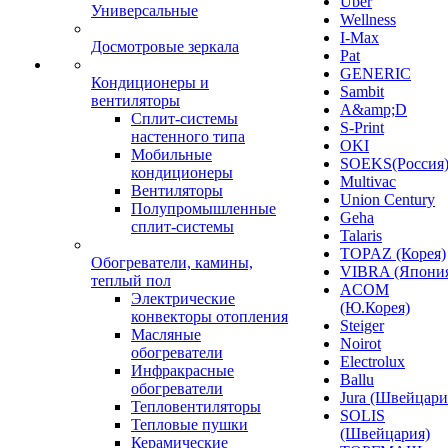
Uber
Универсальные
Wellness
I-Max
Досмотровые зеркала
Pat
GENERIC
Кондиционеры и
Sambit
вентиляторы
A&amp;D
Сплит-системы
S-Print
настенного типа
OKI
Мобильные
SOEKS(Россия
кондиционеры
Multivac
Вентиляторы
Union Century
Полупромышленные
Geha
сплит-системы
Talaris
TOPAZ (Корея)
Обогреватели, камины,
VIBRA (Япони
теплый пол
ACOM
Электрические
(Ю.Корея)
конвекторы отопления
Steiger
Масляные
Noirot
обогреватели
Electrolux
Инфракрасные
Ballu
обогреватели
Jura (Швейцари
Тепловентиляторы
SOLIS
Тепловые пушки
(Швейцария)
Керамические