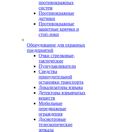
противокражных
систем
Противокражные
датчики
Противокражные
защитные крючки и
стоп-локи
Оборудование для охранных
предприятий
Очки стрелковые,
тактические
Пулеулавливатели
Средства
принудительной
остановки транспорта
Локализаторы взрыва
Детекторы взрывчатых
веществ
Мобильные
передвижные
ограждения
Досмотровые
телескопические
зеркала