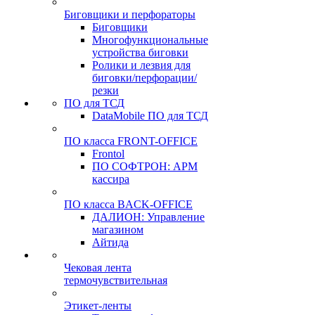
Биговщики и перфораторы
Биговщики
Многофункциональные
устройства биговки
Ролики и лезвия для
биговки/перфорации/
резки
ПО для ТСД
DataMobile ПО для ТСД
ПО класса FRONT-OFFICE
Frontol
ПО СОФТРОН: АРМ
кассира
ПО класса BACK-OFFICE
ДАЛИОН: Управление
магазином
Айтида
Чековая лента
термочувствительная
Этикет-ленты