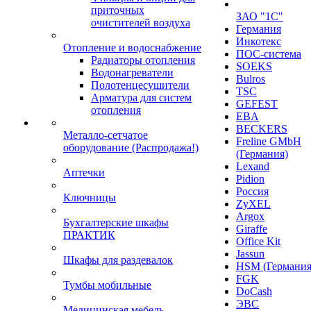
приточных
ЗАО "1С"
очистителей воздуха
Германия
Инкотекс
Отопление и водоснабжение
ПОС-система
Радиаторы отопления
SOEKS
Водонагреватели
Bulros
Полотенцесушители
TSC
Арматура для систем
GEFEST
отопления
EBA
BECKERS
Металло-сетчатое
Freline GMbH
оборудование (Распродажа!)
(Германия)
Lexand
Аптечки
Pidion
Россия
Ключницы
ZyXEL
Argox
Бухгалтерские шкафы
Giraffe
ПРАКТИК
Office Kit
Jassun
Шкафы для раздевалок
HSM (Германия
FGK
Тумбы мобильные
DoCash
ЭВС
Медицинская мебель