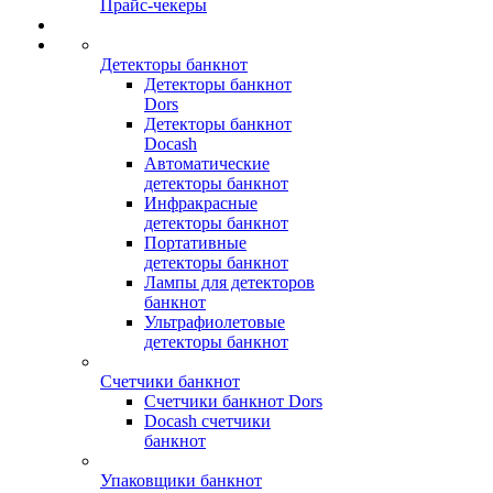
Прайс-чекеры
Детекторы банкнот
Детекторы банкнот
Dors
Детекторы банкнот
Docash
Автоматические
детекторы банкнот
Инфракрасные
детекторы банкнот
Портативные
детекторы банкнот
Лампы для детекторов
банкнот
Ультрафиолетовые
детекторы банкнот
Счетчики банкнот
Счетчики банкнот Dors
Docash счетчики
банкнот
Упаковщики банкнот