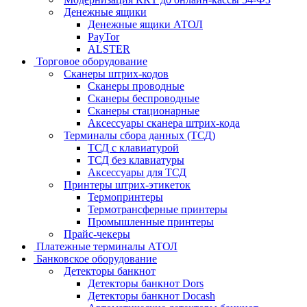
Денежные ящики
Денежные ящики АТОЛ
PayTor
ALSTER
Торговое оборудование
Сканеры штрих-кодов
Сканеры проводные
Сканеры беспроводные
Сканеры стационарные
Аксессуары сканера штрих-кода
Терминалы сбора данных (ТСД)
ТСД с клавиатурой
ТСД без клавиатуры
Аксессуары для ТСД
Принтеры штрих-этикеток
Термопринтеры
Термотрансферные принтеры
Промышленные принтеры
Прайс-чекеры
Платежные терминалы АТОЛ
Банковское оборудование
Детекторы банкнот
Детекторы банкнот Dors
Детекторы банкнот Docash