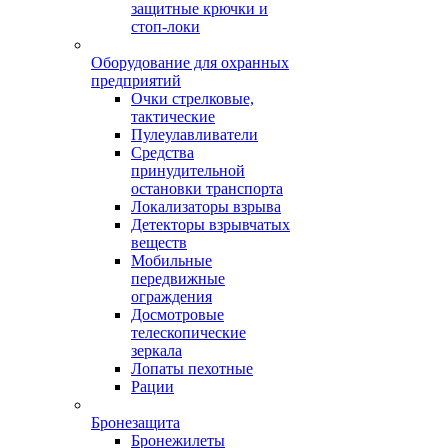
защитные крючки и
стоп-локи
Оборудование для охранных
предприятий
Очки стрелковые,
тактические
Пулеулавливатели
Средства
принудительной
остановки транспорта
Локализаторы взрыва
Детекторы взрывчатых
веществ
Мобильные
передвижные
ограждения
Досмотровые
телескопические
зеркала
Лопаты пехотные
Рации
Бронезащита
Бронежилеты