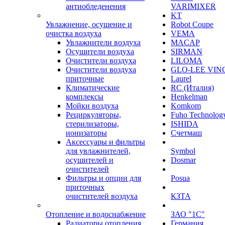
антиобледенения
VARIMIXER
KT
Увлажнение, осушение и
Robot Coupe
очистка воздуха
VEMA
Увлажнители воздуха
MACAP
Осушители воздуха
SIRMAN
Очистители воздуха
LILOMA
Очистители воздуха
GLO-LEE VIN
приточные
Laurel
Климатические
RC (Италия)
комплексы
Henkelman
Мойки воздуха
Komkom
Рециркуляторы,
Fuho Technolog
стерилизаторы,
ISHIDA
ионизаторы
Счетмаш
Аксессуары и фильтры
для увлажнителей,
Symbol
осушителей и
Dosmar
очистителей
Фильтры и опции для
Posua
приточных
очистителей воздуха
КЗТА
Отопление и водоснабжение
ЗАО "1С"
Радиаторы отопления
Германия