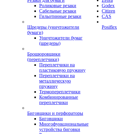
Резаки для бумаги
Zebra
Роликовые резаки
Godex
Сабельные резаки
Citizen
Гильотинные резаки
CAS
Шредеры (уничтожители
Posiflex
бумаги)
Уничтожители бумаг
(шредеры)
Брошюровщики
(переплетчики)
Переплетчики на
пластиковую пружину
Переплетчики на
металлическую
пружину
Термопереплетчики
Комбинированные
переплетчики
Биговщики и перфораторы
Биговщики
Многофункциональные
устройства биговки