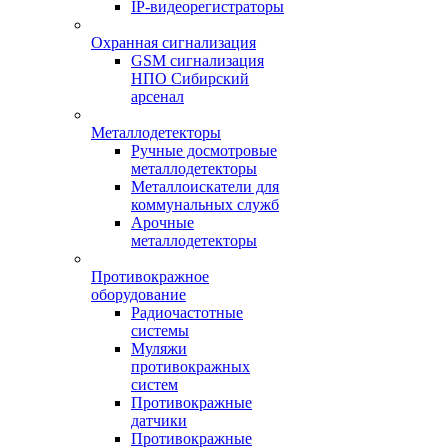
IP-видеорегистраторы
Охранная сигнализация
GSM сигнализация
НПО Сибирский
арсенал
Металлодетекторы
Ручные досмотровые
металлодетекторы
Металлоискатели для
коммунальных служб
Арочные
металлодетекторы
Противокражное
оборудование
Радиочастотные
системы
Муляжи
противокражных
систем
Противокражные
датчики
Противокражные