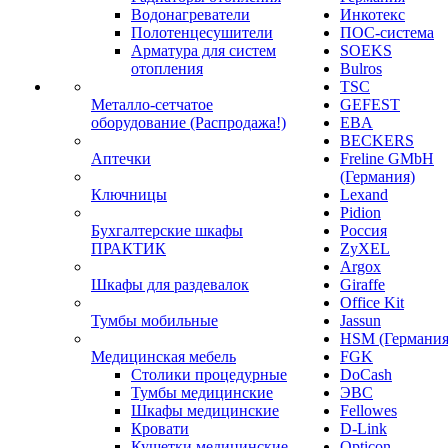
Водонагреватели
Инкотекс
Полотенцесушители
ПОС-система
Арматура для систем
SOEKS
отопления
Bulros
TSC
Металло-сетчатое
GEFEST
оборудование (Распродажа!)
EBA
BECKERS
Аптечки
Freline GMbH
(Германия)
Ключницы
Lexand
Pidion
Бухгалтерские шкафы
Россия
ПРАКТИК
ZyXEL
Argox
Шкафы для раздевалок
Giraffe
Office Kit
Тумбы мобильные
Jassun
HSM (Германия
Медицинская мебель
FGK
Столики процедурные
DoCash
Тумбы медицинские
ЭВС
Шкафы медицинские
Fellowes
Кровати
D-Link
Кушетки медицинские
Opticon