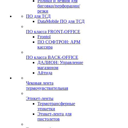
Ролики и лезвия для
биговки/перфорации/
резки
ПО для ТСД
DataMobile ПО для ТСД
ПО класса FRONT-OFFICE
Frontol
ПО СОФТРОН: АРМ
кассира
ПО класса BACK-OFFICE
ДАЛИОН: Управление
магазином
Айтида
Чековая лента
термочувствительная
Этикет-ленты
Термотрансферные
этикетки
Этикет-лента для
пистолетов