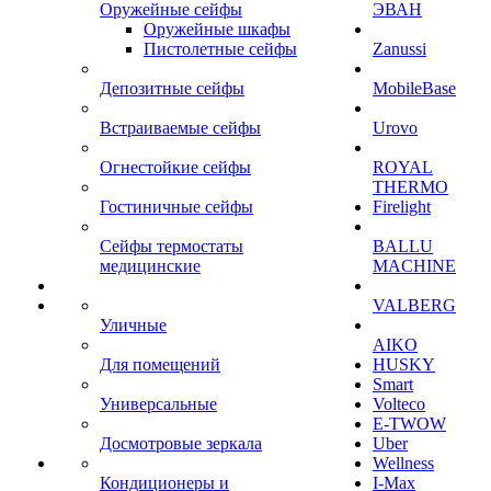
Оружейные сейфы
ЭВАН
Оружейные шкафы
Пистолетные сейфы
Zanussi
Депозитные сейфы
MobileBase
Встраиваемые сейфы
Urovo
Огнестойкие сейфы
ROYAL
THERMO
Гостиничные сейфы
Firelight
Сейфы термостаты
BALLU
медицинские
MACHINE
VALBERG
Уличные
AIKO
Для помещений
HUSKY
Smart
Универсальные
Volteco
E-TWOW
Досмотровые зеркала
Uber
Wellness
Кондиционеры и
I-Max