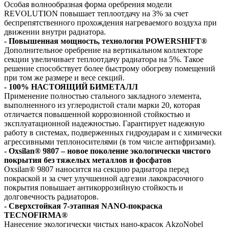
Особая волнообразная форма оребрения модели
REVOLUTION повышает теплоотдачу на 3% за счет
беспрепятственного прохождения нагреваемого воздуха при
движении внутри радиатора.
- Повышенная мощность, технология POWERSHIFT®
Дополнительное оребрение на вертикальном коллекторе
секции увеличивает теплоотдачу радиатора на 5%. Такое
решение способствует более быстрому обогреву помещений
при том же размере и весе секций.
- 100% НАСТОЯЩИЙ БИМЕТАЛЛ
Применение полностью стального закладного элемента,
выполненного из углеродистой стали марки 20, которая
отличается повышенной коррозионной стойкостью и
эксплуатационной надежностью. Гарантирует надежную
работу в системах, подверженных гидроударам и с химически
агрессивными теплоносителями (в том числе антифризами).
- Oxsilan® 9807 – новое поколение экологически чистого
покрытия без тяжелых металлов и фосфатов
Oxsilan® 9807 наносится на секцию радиатора перед
покраской и за счет улучшенной адгезии лакокрасочного
покрытия повышает антикоррозийную стойкость и
долговечность радиаторов.
- Сверхстойкая 7-этапная NANO-покраска
TECNOFIRMA®
Нанесение экологически чистых нано-красок AkzoNobel