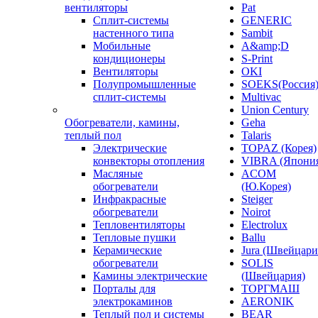
вентиляторы
Pat
Сплит-системы
GENERIC
настенного типа
Sambit
Мобильные
A&amp;D
кондиционеры
S-Print
Вентиляторы
OKI
Полупромышленные
SOEKS(Россия
сплит-системы
Multivac
Union Century
Обогреватели, камины,
Geha
теплый пол
Talaris
Электрические
TOPAZ (Корея)
конвекторы отопления
VIBRA (Япони
Масляные
ACOM
обогреватели
(Ю.Корея)
Инфракрасные
Steiger
обогреватели
Noirot
Тепловентиляторы
Electrolux
Тепловые пушки
Ballu
Керамические
Jura (Швейцари
обогреватели
SOLIS
Камины электрические
(Швейцария)
Порталы для
ТОРГМАШ
электрокаминов
AERONIK
Теплый пол и системы
BEAR