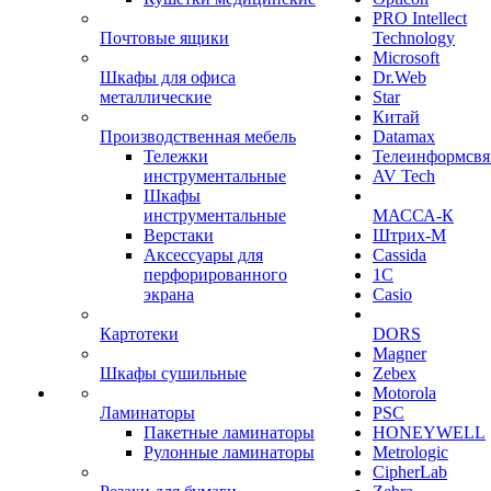
PRO Intellect
Почтовые ящики
Technology
Microsoft
Шкафы для офиса
Dr.Web
металлические
Star
Китай
Производственная мебель
Datamax
Тележки
Телеинформсвя
инструментальные
AV Tech
Шкафы
инструментальные
МАССА-К
Верстаки
Штрих-М
Аксессуары для
Cassida
перфорированного
1С
экрана
Casio
Картотеки
DORS
Magner
Шкафы сушильные
Zebex
Motorola
Ламинаторы
PSC
Пакетные ламинаторы
HONEYWELL
Рулонные ламинаторы
Metrologic
CipherLab