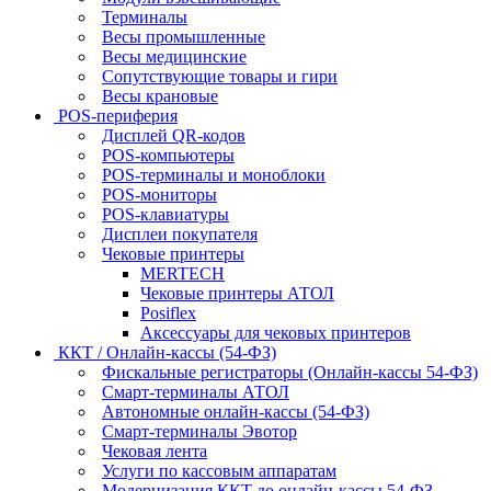
Терминалы
Весы промышленные
Весы медицинские
Сопутствующие товары и гири
Весы крановые
POS-периферия
Дисплей QR-кодов
POS-компьютеры
POS-терминалы и моноблоки
POS-мониторы
POS-клавиатуры
Дисплеи покупателя
Чековые принтеры
MERTECH
Чековые принтеры АТОЛ
Posiflex
Аксессуары для чековых принтеров
ККТ / Онлайн-кассы (54-ФЗ)
Фискальные регистраторы (Онлайн-кассы 54-ФЗ)
Смарт-терминалы АТОЛ
Автономные онлайн-кассы (54-ФЗ)
Смарт-терминалы Эвотор
Чековая лента
Услуги по кассовым аппаратам
Модернизация ККТ до онлайн-кассы 54-ФЗ