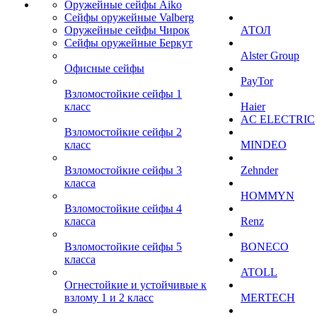
Оружейные сейфы Aiko
Сейфы оружейные Valberg
Оружейные сейфы Чирок
АТОЛ
Сейфы оружейные Беркут
Alster Group
Офисные сейфы
PayTor
Взломостойкие сейфы 1
класс
Haier
AC ELECTRIC
Взломостойкие сейфы 2
класс
MINDEO
Взломостойкие сейфы 3
Zehnder
класса
HOMMYN
Взломостойкие сейфы 4
класса
Renz
Взломостойкие сейфы 5
BONECO
класса
ATOLL
Огнестойкие и устойчивые к
взлому 1 и 2 класс
MERTECH