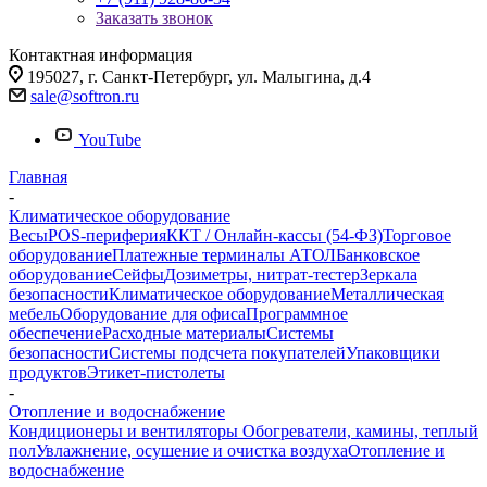
Заказать звонок
Контактная информация
195027, г. Санкт-Петербург, ул. Малыгина, д.4
sale@softron.ru
YouTube
Главная
-
Климатическое оборудование
Весы
POS-периферия
ККТ / Онлайн-кассы (54-ФЗ)
Торговое
оборудование
Платежные терминалы АТОЛ
Банковское
оборудование
Сейфы
Дозиметры, нитрат-тестер
Зеркала
безопасности
Климатическое оборудование
Металлическая
мебель
Оборудование для офиса
Программное
обеспечение
Расходные материалы
Системы
безопасности
Системы подсчета покупателей
Упаковщики
продуктов
Этикет-пистолеты
-
Отопление и водоснабжение
Кондиционеры и вентиляторы
Обогреватели, камины, теплый
пол
Увлажнение, осушение и очистка воздуха
Отопление и
водоснабжение