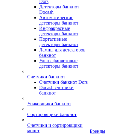
Dors
Детекторы банкнот
Docash
Автоматические
детекторы банкнот
Инфракрасные
детекторы банкнот
Портативные
детекторы банкнот
Лампы для детекторов
банкнот
Ультрафиолетовые
детекторы банкнот
Счетчики банкнот
Счетчики банкнот Dors
Docash счетчики
банкнот
Упаковщики банкнот
Сортировщики банкнот
Счетчики и сортировщики
монет
Бренды