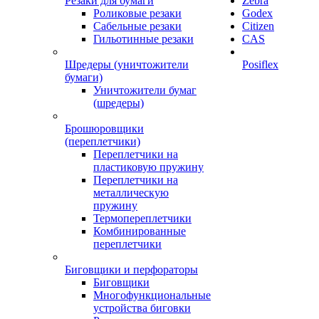
Резаки для бумаги
Zebra
Роликовые резаки
Godex
Сабельные резаки
Citizen
Гильотинные резаки
CAS
Шредеры (уничтожители
Posiflex
бумаги)
Уничтожители бумаг
(шредеры)
Брошюровщики
(переплетчики)
Переплетчики на
пластиковую пружину
Переплетчики на
металлическую
пружину
Термопереплетчики
Комбинированные
переплетчики
Биговщики и перфораторы
Биговщики
Многофункциональные
устройства биговки