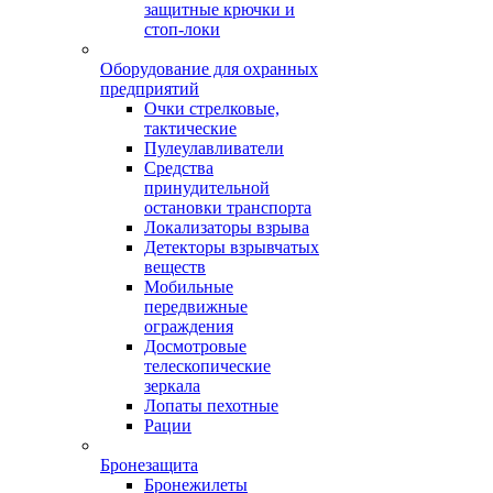
защитные крючки и
стоп-локи
Оборудование для охранных
предприятий
Очки стрелковые,
тактические
Пулеулавливатели
Средства
принудительной
остановки транспорта
Локализаторы взрыва
Детекторы взрывчатых
веществ
Мобильные
передвижные
ограждения
Досмотровые
телескопические
зеркала
Лопаты пехотные
Рации
Бронезащита
Бронежилеты