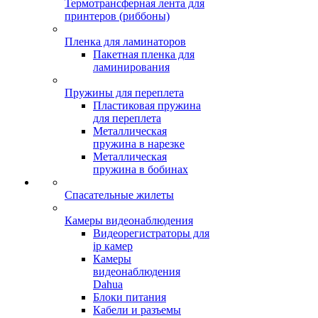
Термотрансферная лента для
принтеров (риббоны)
Пленка для ламинаторов
Пакетная пленка для
ламинирования
Пружины для переплета
Пластиковая пружина
для переплета
Металлическая
пружина в нарезке
Металлическая
пружина в бобинах
Спасательные жилеты
Камеры видеонаблюдения
Видеорегистраторы для
ip камер
Камеры
видеонаблюдения
Dahua
Блоки питания
Кабели и разъемы