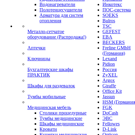
Водонагреватели
Инкотекс
Полотенцесушители
ПОС-система
Арматура для систем
SOEKS
отопления
Bulros
TSC
Металло-сетчатое
GEFEST
оборудование (Распродажа!)
EBA
BECKERS
Аптечки
Freline GMbH
(Германия)
Ключницы
Lexand
Pidion
Бухгалтерские шкафы
Россия
ПРАКТИК
ZyXEL
Argox
Шкафы для раздевалок
Giraffe
Office Kit
Тумбы мобильные
Jassun
HSM (Германия
Медицинская мебель
FGK
Столики процедурные
DoCash
Тумбы медицинские
ЭВС
Шкафы медицинские
Fellowes
Кровати
D-Link
Кушетки медицинские
Opticon