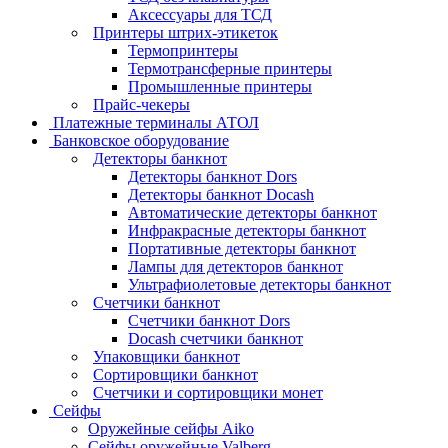
Аксессуары для ТСД
Принтеры штрих-этикеток
Термопринтеры
Термотрансферные принтеры
Промышленные принтеры
Прайс-чекеры
Платежные терминалы АТОЛ
Банковское оборудование
Детекторы банкнот
Детекторы банкнот Dors
Детекторы банкнот Docash
Автоматические детекторы банкнот
Инфракрасные детекторы банкнот
Портативные детекторы банкнот
Лампы для детекторов банкнот
Ультрафиолетовые детекторы банкнот
Счетчики банкнот
Счетчики банкнот Dors
Docash счетчики банкнот
Упаковщики банкнот
Сортировщики банкнот
Счетчики и сортировщики монет
Сейфы
Оружейные сейфы Aiko
Сейфы оружейные Valberg