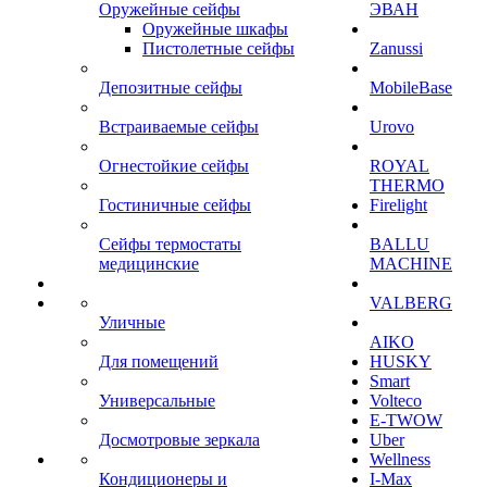
Оружейные сейфы
ЭВАН
Оружейные шкафы
Пистолетные сейфы
Zanussi
Депозитные сейфы
MobileBase
Встраиваемые сейфы
Urovo
Огнестойкие сейфы
ROYAL
THERMO
Гостиничные сейфы
Firelight
Сейфы термостаты
BALLU
медицинские
MACHINE
VALBERG
Уличные
AIKO
Для помещений
HUSKY
Smart
Универсальные
Volteco
E-TWOW
Досмотровые зеркала
Uber
Wellness
Кондиционеры и
I-Max