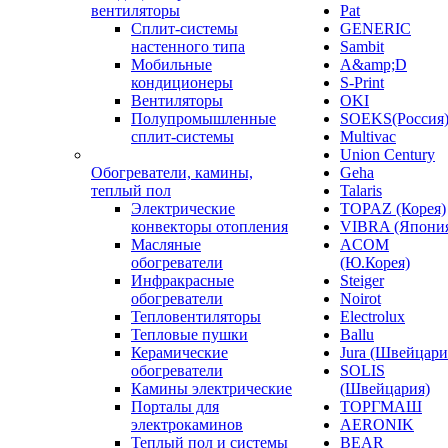
вентиляторы
Pat
Сплит-системы
GENERIC
настенного типа
Sambit
Мобильные
A&amp;D
кондиционеры
S-Print
Вентиляторы
OKI
Полупромышленные
SOEKS(Россия
сплит-системы
Multivac
Union Century
Обогреватели, камины,
Geha
теплый пол
Talaris
Электрические
TOPAZ (Корея)
конвекторы отопления
VIBRA (Япони
Масляные
ACOM
обогреватели
(Ю.Корея)
Инфракрасные
Steiger
обогреватели
Noirot
Тепловентиляторы
Electrolux
Тепловые пушки
Ballu
Керамические
Jura (Швейцари
обогреватели
SOLIS
Камины электрические
(Швейцария)
Порталы для
ТОРГМАШ
электрокаминов
AERONIK
Теплый пол и системы
BEAR