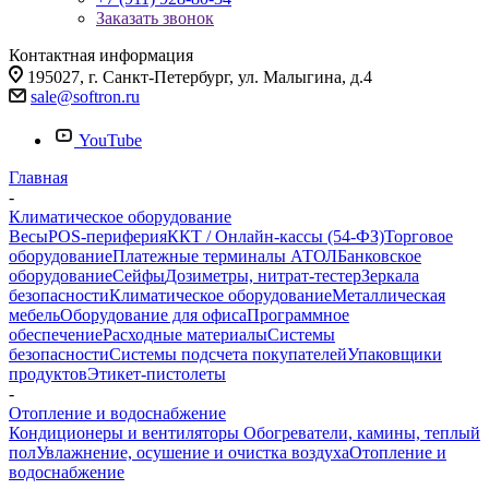
Заказать звонок
Контактная информация
195027, г. Санкт-Петербург, ул. Малыгина, д.4
sale@softron.ru
YouTube
Главная
-
Климатическое оборудование
Весы
POS-периферия
ККТ / Онлайн-кассы (54-ФЗ)
Торговое
оборудование
Платежные терминалы АТОЛ
Банковское
оборудование
Сейфы
Дозиметры, нитрат-тестер
Зеркала
безопасности
Климатическое оборудование
Металлическая
мебель
Оборудование для офиса
Программное
обеспечение
Расходные материалы
Системы
безопасности
Системы подсчета покупателей
Упаковщики
продуктов
Этикет-пистолеты
-
Отопление и водоснабжение
Кондиционеры и вентиляторы
Обогреватели, камины, теплый
пол
Увлажнение, осушение и очистка воздуха
Отопление и
водоснабжение