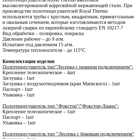
высоколегированной коррозийной нержавеющей стали. При
производстве полотенцесушителей Royal Thermo
используются трубы с круглым, квадратным, прямоугольным
и овальным сечением, которые изготавливаются методом
лазерной сварки по европейскому стандарту EN 10217-7
Вид обработки – полировка, покраска
Давление рабочее – до 9 атм.
Испытано под давлением 15 атм.
Температура теплоносителя – до 115°С
Комплектация изделия
Полотенцесушитель тип"Лесенка с нижним подключением":
Крепление телескопическое – 4шт
Заглушка - 1шт
Заглушка с воздухоотводчиком (кран Маевского) – 1шт
Паспорт - 1шт
Упаковка - 1шт
Полотенцесушитель тип "Фокстор"/"Фокстор-Лиана":
Крепление телескопическое – 1шт
Паспорт – 1шт
Упаковка – 1шт
Полотенцесушитель тип "Лесенка с боковым подключением"