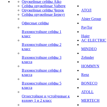
Оружейные сейфы Aiko
Сейфы оружейные Valberg
Оружейные сейфы Чирок
АТОЛ
Сейфы оружейные Беркут
Alster Group
Офисные сейфы
PayTor
Взломостойкие сейфы 1
класс
Haier
AC ELECTRIC
Взломостойкие сейфы 2
класс
MINDEO
Взломостойкие сейфы 3
Zehnder
класса
HOMMYN
Взломостойкие сейфы 4
класса
Renz
Взломостойкие сейфы 5
BONECO
класса
ATOLL
Огнестойкие и устойчивые к
взлому 1 и 2 класс
MERTECH