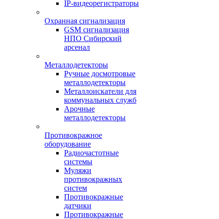
IP-видеорегистраторы
Охранная сигнализация
GSM сигнализация
НПО Сибирский
арсенал
Металлодетекторы
Ручные досмотровые
металлодетекторы
Металлоискатели для
коммунальных служб
Арочные
металлодетекторы
Противокражное
оборудование
Радиочастотные
системы
Муляжи
противокражных
систем
Противокражные
датчики
Противокражные