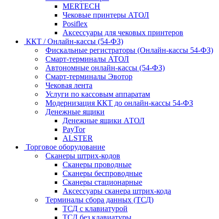
MERTECH
Чековые принтеры АТОЛ
Posiflex
Аксессуары для чековых принтеров
ККТ / Онлайн-кассы (54-ФЗ)
Фискальные регистраторы (Онлайн-кассы 54-ФЗ)
Смарт-терминалы АТОЛ
Автономные онлайн-кассы (54-ФЗ)
Смарт-терминалы Эвотор
Чековая лента
Услуги по кассовым аппаратам
Модернизация ККТ до онлайн-кассы 54-ФЗ
Денежные ящики
Денежные ящики АТОЛ
PayTor
ALSTER
Торговое оборудование
Сканеры штрих-кодов
Сканеры проводные
Сканеры беспроводные
Сканеры стационарные
Аксессуары сканера штрих-кода
Терминалы сбора данных (ТСД)
ТСД с клавиатурой
ТСД без клавиатуры