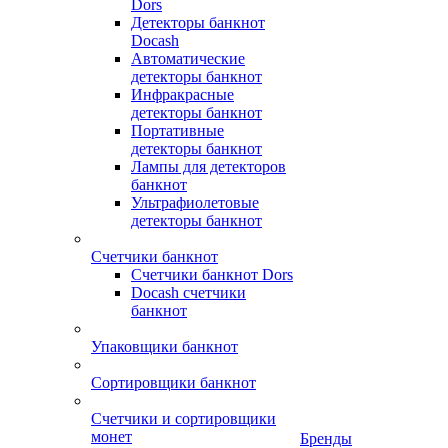
Dors
Детекторы банкнот
Docash
Автоматические
детекторы банкнот
Инфракрасные
детекторы банкнот
Портативные
детекторы банкнот
Лампы для детекторов
банкнот
Ультрафиолетовые
детекторы банкнот
Счетчики банкнот
Счетчики банкнот Dors
Docash счетчики
банкнот
Упаковщики банкнот
Сортировщики банкнот
Счетчики и сортировщики
монет
Бренды