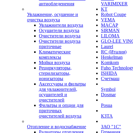
антиобледенения
VARIMIXER
KT
Увлажнение, осушение и
Robot Coupe
очистка воздуха
VEMA
Увлажнители воздуха
MACAP
Осушители воздуха
SIRMAN
Очистители воздуха
LILOMA
Очистители воздуха
GLO-LEE VIN
приточные
Laurel
Климатические
RC (Италия)
комплексы
Henkelman
Мойки воздуха
Komkom
Рециркуляторы,
Fuho Technolog
стерилизаторы,
ISHIDA
ионизаторы
Счетмаш
Аксессуары и фильтры
для увлажнителей,
Symbol
осушителей и
Dosmar
очистителей
Фильтры и опции для
Posua
приточных
очистителей воздуха
КЗТА
Отопление и водоснабжение
ЗАО "1С"
Радиаторы отопления
Германия