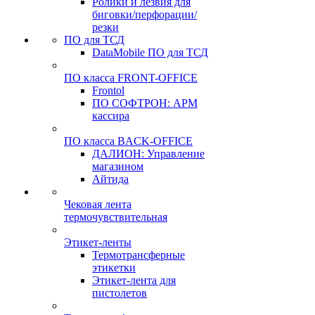
Ролики и лезвия для
биговки/перфорации/
резки
ПО для ТСД
DataMobile ПО для ТСД
ПО класса FRONT-OFFICE
Frontol
ПО СОФТРОН: АРМ
кассира
ПО класса BACK-OFFICE
ДАЛИОН: Управление
магазином
Айтида
Чековая лента
термочувствительная
Этикет-ленты
Термотрансферные
этикетки
Этикет-лента для
пистолетов