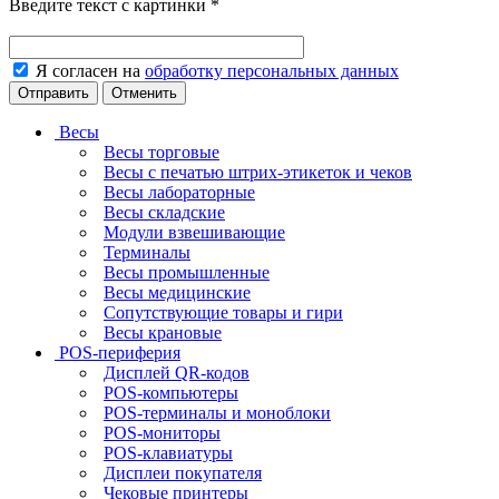
Введите текст с картинки
*
Я согласен на
обработку персональных данных
Отменить
Весы
Весы торговые
Весы с печатью штрих-этикеток и чеков
Весы лабораторные
Весы складские
Модули взвешивающие
Терминалы
Весы промышленные
Весы медицинские
Сопутствующие товары и гири
Весы крановые
POS-периферия
Дисплей QR-кодов
POS-компьютеры
POS-терминалы и моноблоки
POS-мониторы
POS-клавиатуры
Дисплеи покупателя
Чековые принтеры