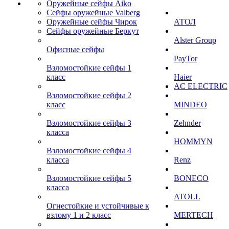
Оружейные сейфы Aiko
Сейфы оружейные Valberg
Оружейные сейфы Чирок
АТОЛ
Сейфы оружейные Беркут
Alster Group
Офисные сейфы
PayTor
Взломостойкие сейфы 1
класс
Haier
AC ELECTRIC
Взломостойкие сейфы 2
класс
MINDEO
Взломостойкие сейфы 3
Zehnder
класса
HOMMYN
Взломостойкие сейфы 4
класса
Renz
Взломостойкие сейфы 5
BONECO
класса
ATOLL
Огнестойкие и устойчивые к
взлому 1 и 2 класс
MERTECH