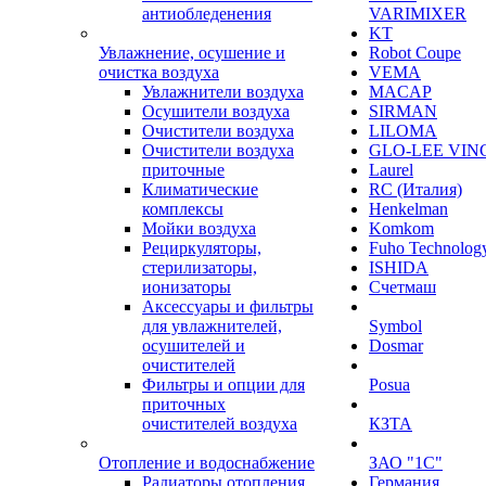
антиобледенения
VARIMIXER
KT
Увлажнение, осушение и
Robot Coupe
очистка воздуха
VEMA
Увлажнители воздуха
MACAP
Осушители воздуха
SIRMAN
Очистители воздуха
LILOMA
Очистители воздуха
GLO-LEE VIN
приточные
Laurel
Климатические
RC (Италия)
комплексы
Henkelman
Мойки воздуха
Komkom
Рециркуляторы,
Fuho Technolog
стерилизаторы,
ISHIDA
ионизаторы
Счетмаш
Аксессуары и фильтры
для увлажнителей,
Symbol
осушителей и
Dosmar
очистителей
Фильтры и опции для
Posua
приточных
очистителей воздуха
КЗТА
Отопление и водоснабжение
ЗАО "1С"
Радиаторы отопления
Германия