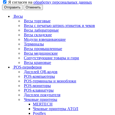
Я согласен на
обработку персональных данных
Отменить
Весы
Весы торговые
Весы с печатью штрих-этикеток и чеков
Весы лабораторные
Весы складские
Модули взвешивающие
Терминалы
Весы промышленные
Весы медицинские
Сопутствующие товары и гири
Весы крановые
POS-периферия
Дисплей QR-кодов
POS-компьютеры
POS-терминалы и моноблоки
POS-мониторы
POS-клавиатуры
Дисплеи покупателя
Чековые принтеры
MERTECH
Чековые принтеры АТОЛ
Posiflex