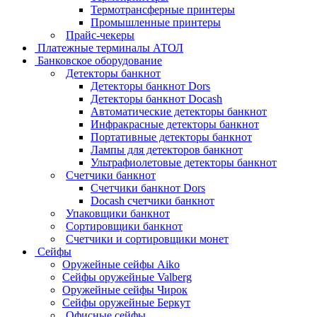
Термотрансферные принтеры
Промышленные принтеры
Прайс-чекеры
Платежные терминалы АТОЛ
Банковское оборудование
Детекторы банкнот
Детекторы банкнот Dors
Детекторы банкнот Docash
Автоматические детекторы банкнот
Инфракрасные детекторы банкнот
Портативные детекторы банкнот
Лампы для детекторов банкнот
Ультрафиолетовые детекторы банкнот
Счетчики банкнот
Счетчики банкнот Dors
Docash счетчики банкнот
Упаковщики банкнот
Сортировщики банкнот
Счетчики и сортировщики монет
Сейфы
Оружейные сейфы Aiko
Сейфы оружейные Valberg
Оружейные сейфы Чирок
Сейфы оружейные Беркут
Офисные сейфы