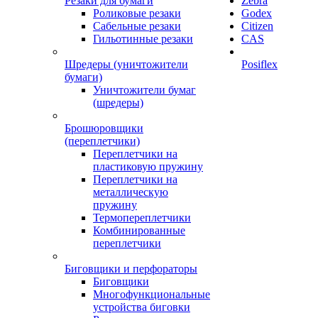
Резаки для бумаги
Zebra
Роликовые резаки
Godex
Сабельные резаки
Citizen
Гильотинные резаки
CAS
Шредеры (уничтожители
Posiflex
бумаги)
Уничтожители бумаг
(шредеры)
Брошюровщики
(переплетчики)
Переплетчики на
пластиковую пружину
Переплетчики на
металлическую
пружину
Термопереплетчики
Комбинированные
переплетчики
Биговщики и перфораторы
Биговщики
Многофункциональные
устройства биговки