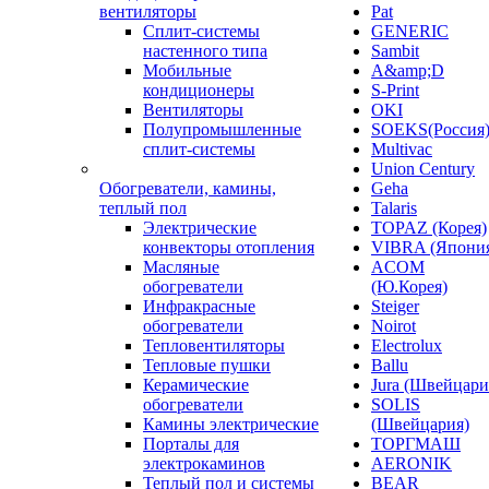
вентиляторы
Pat
Сплит-системы
GENERIC
настенного типа
Sambit
Мобильные
A&amp;D
кондиционеры
S-Print
Вентиляторы
OKI
Полупромышленные
SOEKS(Россия
сплит-системы
Multivac
Union Century
Обогреватели, камины,
Geha
теплый пол
Talaris
Электрические
TOPAZ (Корея)
конвекторы отопления
VIBRA (Япони
Масляные
ACOM
обогреватели
(Ю.Корея)
Инфракрасные
Steiger
обогреватели
Noirot
Тепловентиляторы
Electrolux
Тепловые пушки
Ballu
Керамические
Jura (Швейцари
обогреватели
SOLIS
Камины электрические
(Швейцария)
Порталы для
ТОРГМАШ
электрокаминов
AERONIK
Теплый пол и системы
BEAR