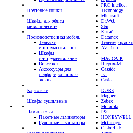
PRO Intellect
Почтовые ящики
Technology
Microsoft
Шкафы для офиса
Dr.Web
металлические
Star
Китай
Производственная мебель
Datamax
Тележки
Телеинформсвя
инструментальные
AV Tech
Шкафы
инструментальные
МАССА-К
Верстаки
Штрих-М
Аксессуары для
Cassida
перфорированного
1С
экрана
Casio
Картотеки
DORS
Magner
Шкафы сушильные
Zebex
Motorola
Ламинаторы
PSC
Пакетные ламинаторы
HONEYWELL
Рулонные ламинаторы
Metrologic
CipherLab