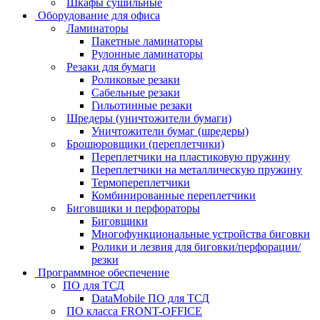
Шкафы сушильные
Оборудование для офиса
Ламинаторы
Пакетные ламинаторы
Рулонные ламинаторы
Резаки для бумаги
Роликовые резаки
Сабельные резаки
Гильотинные резаки
Шредеры (уничтожители бумаги)
Уничтожители бумаг (шредеры)
Брошюровщики (переплетчики)
Переплетчики на пластиковую пружину
Переплетчики на металлическую пружину
Термопереплетчики
Комбинированные переплетчики
Биговщики и перфораторы
Биговщики
Многофункциональные устройства биговки
Ролики и лезвия для биговки/перфорации/
резки
Программное обеспечение
ПО для ТСД
DataMobile ПО для ТСД
ПО класса FRONT-OFFICE