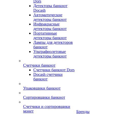
Dors
Детекторы банкнот
Docash
Автоматические
детекторы банкнот
Инфракрасные
детекторы банкнот
Портативные
детекторы банкнот
Лампы для детекторов
банкнот
Ультрафиолетовые
детекторы банкнот
Счетчики банкнот
Счетчики банкнот Dors
Docash счетчики
банкнот
Упаковщики банкнот
Сортировщики банкнот
Счетчики и сортировщики
монет
Бренды