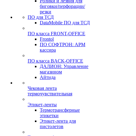
Ролики и лезвия для
биговки/перфорации/
резки
ПО для ТСД
DataMobile ПО для ТСД
ПО класса FRONT-OFFICE
Frontol
ПО СОФТРОН: АРМ
кассира
ПО класса BACK-OFFICE
ДАЛИОН: Управление
магазином
Айтида
Чековая лента
термочувствительная
Этикет-ленты
Термотрансферные
этикетки
Этикет-лента для
пистолетов