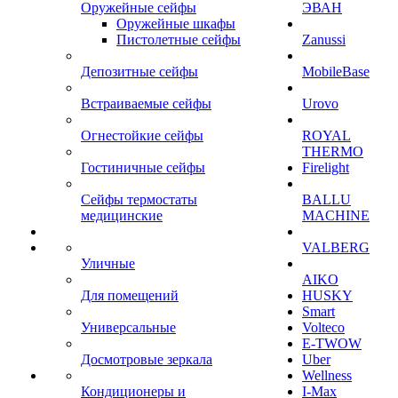
Оружейные сейфы
ЭВАН
Оружейные шкафы
Пистолетные сейфы
Zanussi
Депозитные сейфы
MobileBase
Встраиваемые сейфы
Urovo
Огнестойкие сейфы
ROYAL
THERMO
Гостиничные сейфы
Firelight
Сейфы термостаты
BALLU
медицинские
MACHINE
VALBERG
Уличные
AIKO
Для помещений
HUSKY
Smart
Универсальные
Volteco
E-TWOW
Досмотровые зеркала
Uber
Wellness
Кондиционеры и
I-Max