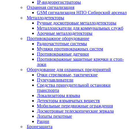
IP-видеорегистраторы
Охранная сигнализация
GSM сигнализация НПО Сибирский арсенал
Металлодетекторы
Ручные досмотровые металлодетекторы
Металлоискатели для коммунальных служб
Арочные металлодетекторы
Противокражное оборудование
Радиочастотные системы
Муляжи противокражных систем
Противокражные датчики
Противокражные защитные крючки и стоп-
локи
Оборудование для охранных предприятий
Очки стрелковые, тактические
Пулеулавливатели
Средства принудительной остановки
транспорта
Локализаторы взрыва
Детекторы взрывчатых веществ
Мобильные передвижные ограждения
Досмотровые телескопические зеркала
Лопаты пехотные
Рации
Бронезащита