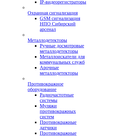
IP-видеорегистраторы
Охранная сигнализация
GSM сигнализация
НПО Сибирский
арсенал
Металлодетекторы
Ручные досмотровые
металлодетекторы
Металлоискатели для
коммунальных служб
Арочные
металлодетекторы
Противокражное
оборудование
Радиочастотные
системы
Муляжи
противокражных
систем
Противокражные
датчики
Противокражные