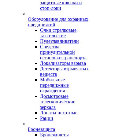
защитные крючки и
стоп-локи
Оборудование для охранных
предприятий
Очки стрелковые,
тактические
Пулеулавливатели
Средства
принудительной
остановки транспорта
Локализаторы взрыва
Детекторы взрывчатых
веществ
Мобильные
передвижные
ограждения
Досмотровые
телескопические
зеркала
Лопаты пехотные
Рации
Бронезащита
Бронежилеты