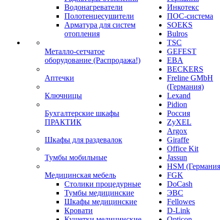
Водонагреватели
Инкотекс
Полотенцесушители
ПОС-система
Арматура для систем
SOEKS
отопления
Bulros
TSC
Металло-сетчатое
GEFEST
оборудование (Распродажа!)
EBA
BECKERS
Аптечки
Freline GMbH
(Германия)
Ключницы
Lexand
Pidion
Бухгалтерские шкафы
Россия
ПРАКТИК
ZyXEL
Argox
Шкафы для раздевалок
Giraffe
Office Kit
Тумбы мобильные
Jassun
HSM (Германия
Медицинская мебель
FGK
Столики процедурные
DoCash
Тумбы медицинские
ЭВС
Шкафы медицинские
Fellowes
Кровати
D-Link
Кушетки медицинские
Opticon