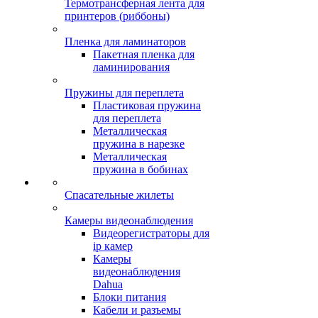
Термотрансферная лента для
принтеров (риббоны)
Пленка для ламинаторов
Пакетная пленка для
ламинирования
Пружины для переплета
Пластиковая пружина
для переплета
Металлическая
пружина в нарезке
Металлическая
пружина в бобинах
Спасательные жилеты
Камеры видеонаблюдения
Видеорегистраторы для
ip камер
Камеры
видеонаблюдения
Dahua
Блоки питания
Кабели и разъемы