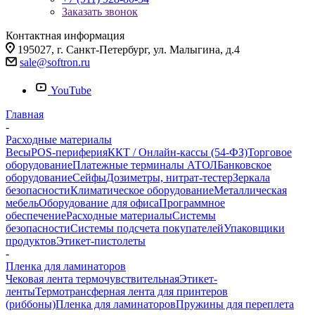
Заказать звонок
Контактная информация
195027, г. Санкт-Петербург, ул. Малыгина, д.4
sale@softron.ru
YouTube
Главная
-
Расходные материалы
Весы
POS-периферия
ККТ / Онлайн-кассы (54-ФЗ)
Торговое
оборудование
Платежные терминалы АТОЛ
Банковское
оборудование
Сейфы
Дозиметры, нитрат-тестер
Зеркала
безопасности
Климатическое оборудование
Металлическая
мебель
Оборудование для офиса
Программное
обеспечение
Расходные материалы
Системы
безопасности
Системы подсчета покупателей
Упаковщики
продуктов
Этикет-пистолеты
-
Пленка для ламинаторов
Чековая лента термочувствительная
Этикет-
ленты
Термотрансферная лента для принтеров
(риббоны)
Пленка для ламинаторов
Пружины для переплета