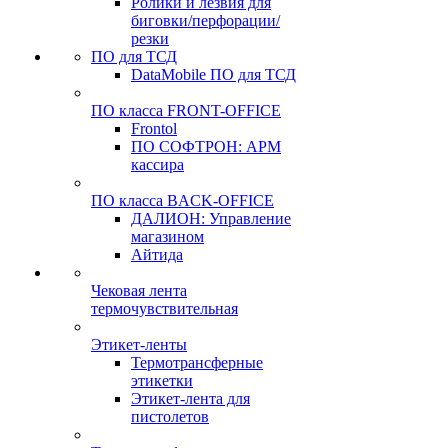
Ролики и лезвия для
биговки/перфорации/
резки
ПО для ТСД
DataMobile ПО для ТСД
ПО класса FRONT-OFFICE
Frontol
ПО СОФТРОН: АРМ
кассира
ПО класса BACK-OFFICE
ДАЛИОН: Управление
магазином
Айтида
Чековая лента
термочувствительная
Этикет-ленты
Термотрансферные
этикетки
Этикет-лента для
пистолетов