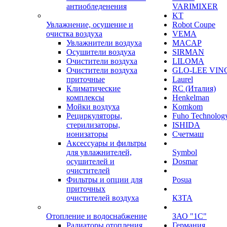
антиобледенения
VARIMIXER
KT
Увлажнение, осушение и
Robot Coupe
очистка воздуха
VEMA
Увлажнители воздуха
MACAP
Осушители воздуха
SIRMAN
Очистители воздуха
LILOMA
Очистители воздуха
GLO-LEE VIN
приточные
Laurel
Климатические
RC (Италия)
комплексы
Henkelman
Мойки воздуха
Komkom
Рециркуляторы,
Fuho Technolog
стерилизаторы,
ISHIDA
ионизаторы
Счетмаш
Аксессуары и фильтры
для увлажнителей,
Symbol
осушителей и
Dosmar
очистителей
Фильтры и опции для
Posua
приточных
очистителей воздуха
КЗТА
Отопление и водоснабжение
ЗАО "1С"
Радиаторы отопления
Германия