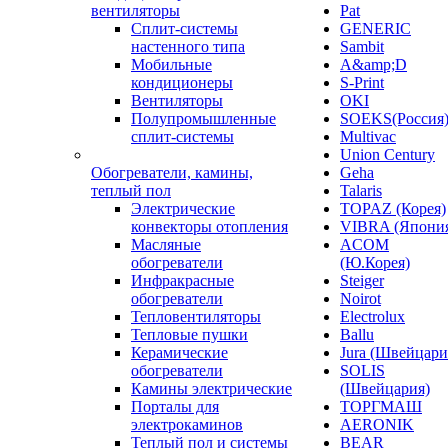
вентиляторы
Pat
Сплит-системы
GENERIC
настенного типа
Sambit
Мобильные
A&amp;D
кондиционеры
S-Print
Вентиляторы
OKI
Полупромышленные
SOEKS(Россия
сплит-системы
Multivac
Union Century
Обогреватели, камины,
Geha
теплый пол
Talaris
Электрические
TOPAZ (Корея)
конвекторы отопления
VIBRA (Япони
Масляные
ACOM
обогреватели
(Ю.Корея)
Инфракрасные
Steiger
обогреватели
Noirot
Тепловентиляторы
Electrolux
Тепловые пушки
Ballu
Керамические
Jura (Швейцари
обогреватели
SOLIS
Камины электрические
(Швейцария)
Порталы для
ТОРГМАШ
электрокаминов
AERONIK
Теплый пол и системы
BEAR