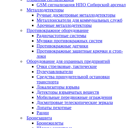
GSM сигнализация НПО Сибирский арсенал
Металлодетекторы
Ручные досмотровые металлодетекторы
Металлоискатели для коммунальных служб
Арочные металлодетекторы
Противокражное оборудование
Радиочастотные системы
Муляжи противокражных систем
Противокражные датчики
Противокражные защитные крючки и стоп-
локи
Оборудование для охранных предприятий
Очки стрелковые, тактические
Пулеулавливатели
Средства принудительной остановки
транспорта
Локализаторы взрыва
Детекторы взрывчатых веществ
Мобильные передвижные ограждения
Досмотровые телескопические зеркала
Лопаты пехотные
Рации
Бронезащита
Бронежилеты