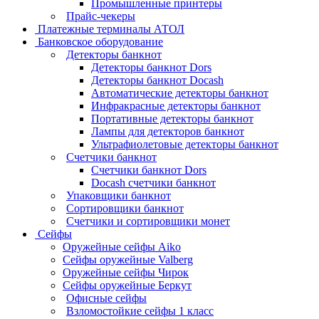
Промышленные принтеры
Прайс-чекеры
Платежные терминалы АТОЛ
Банковское оборудование
Детекторы банкнот
Детекторы банкнот Dors
Детекторы банкнот Docash
Автоматические детекторы банкнот
Инфракрасные детекторы банкнот
Портативные детекторы банкнот
Лампы для детекторов банкнот
Ультрафиолетовые детекторы банкнот
Счетчики банкнот
Счетчики банкнот Dors
Docash счетчики банкнот
Упаковщики банкнот
Сортировщики банкнот
Счетчики и сортировщики монет
Сейфы
Оружейные сейфы Aiko
Сейфы оружейные Valberg
Оружейные сейфы Чирок
Сейфы оружейные Беркут
Офисные сейфы
Взломостойкие сейфы 1 класс