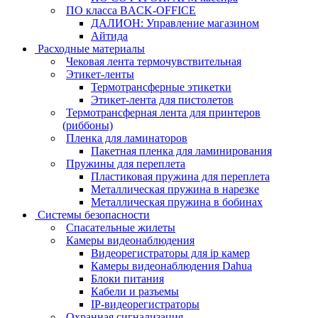
ПО класса BACK-OFFICE
ДАЛИОН: Управление магазином
Айтида
Расходные материалы
Чековая лента термочувствительная
Этикет-ленты
Термотрансферные этикетки
Этикет-лента для пистолетов
Термотрансферная лента для принтеров
(риббоны)
Пленка для ламинаторов
Пакетная пленка для ламинирования
Пружины для переплета
Пластиковая пружина для переплета
Металлическая пружина в нарезке
Металлическая пружина в бобинах
Системы безопасности
Спасательные жилеты
Камеры видеонаблюдения
Видеорегистраторы для ip камер
Камеры видеонаблюдения Dahua
Блоки питания
Кабели и разъемы
IP-видеорегистраторы
Охранная сигнализация