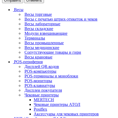
Отменить
Весы
Весы торговые
Весы с печатью штрих-этикеток и чеков
Весы лабораторные
Весы складские
Модули взвешивающие
Терминалы
Весы промышленные
Весы медицинские
Сопутствующие товары и гири
Весы крановые
POS-периферия
Дисплей QR-кодов
POS-компьютеры
POS-терминалы и моноблоки
POS-мониторы
POS-клавиатуры
Дисплеи покупателя
Чековые принтеры
MERTECH
Чековые принтеры АТОЛ
Posiflex
Аксессуары для чековых принтеров