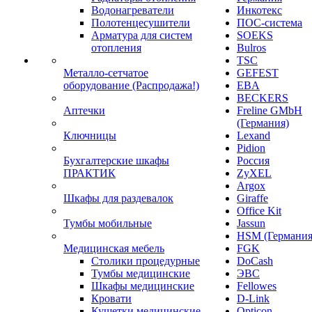
Водонагреватели
Инкотекс
Полотенцесушители
ПОС-система
Арматура для систем
SOEKS
отопления
Bulros
TSC
Металло-сетчатое
GEFEST
оборудование (Распродажа!)
EBA
BECKERS
Аптечки
Freline GMbH
(Германия)
Ключницы
Lexand
Pidion
Бухгалтерские шкафы
Россия
ПРАКТИК
ZyXEL
Argox
Шкафы для раздевалок
Giraffe
Office Kit
Тумбы мобильные
Jassun
HSM (Германия
Медицинская мебель
FGK
Столики процедурные
DoCash
Тумбы медицинские
ЭВС
Шкафы медицинские
Fellowes
Кровати
D-Link
Кушетки медицинские
Opticon