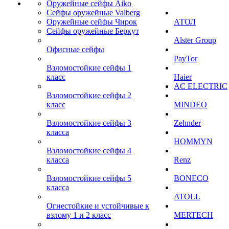
Оружейные сейфы Aiko
Сейфы оружейные Valberg
Оружейные сейфы Чирок
АТОЛ
Сейфы оружейные Беркут
Alster Group
Офисные сейфы
PayTor
Взломостойкие сейфы 1
класс
Haier
AC ELECTRIC
Взломостойкие сейфы 2
класс
MINDEO
Взломостойкие сейфы 3
Zehnder
класса
HOMMYN
Взломостойкие сейфы 4
класса
Renz
Взломостойкие сейфы 5
BONECO
класса
ATOLL
Огнестойкие и устойчивые к
взлому 1 и 2 класс
MERTECH