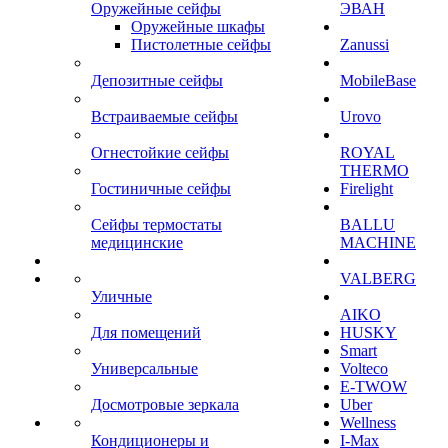
Оружейные сейфы
ЭВАН
Оружейные шкафы
Пистолетные сейфы
Zanussi
Депозитные сейфы
MobileBase
Встраиваемые сейфы
Urovo
Огнестойкие сейфы
ROYAL
THERMO
Гостиничные сейфы
Firelight
Сейфы термостаты
BALLU
медицинские
MACHINE
VALBERG
Уличные
AIKO
Для помещений
HUSKY
Smart
Универсальные
Volteco
E-TWOW
Досмотровые зеркала
Uber
Wellness
Кондиционеры и
I-Max