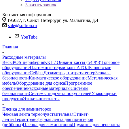
Заказать звонок
Контактная информация
195027, г. Санкт-Петербург, ул. Малыгина, д.4
sale@softron.ru
YouTube
Главная
-
Расходные материалы
Весы
POS-периферия
ККТ / Онлайн-кассы (54-ФЗ)
Торговое
оборудование
Платежные терминалы АТОЛ
Банковское
оборудование
Сейфы
Дозиметры, нитрат-тестер
Зеркала
безопасности
Климатическое оборудование
Металлическая
мебель
Оборудование для офиса
Программное
обеспечение
Расходные материалы
Системы
безопасности
Системы подсчета покупателей
Упаковщики
продуктов
Этикет-пистолеты
-
Пленка для ламинаторов
Чековая лента термочувствительная
Этикет-
ленты
Термотрансферная лента для принтеров
(риббоны)
Пленка для ламинаторов
Пружины для переплета