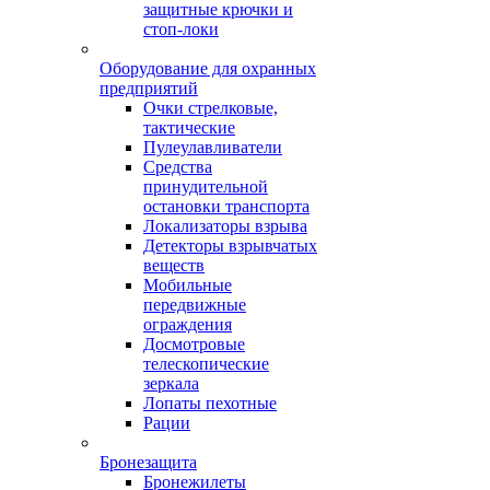
защитные крючки и
стоп-локи
Оборудование для охранных
предприятий
Очки стрелковые,
тактические
Пулеулавливатели
Средства
принудительной
остановки транспорта
Локализаторы взрыва
Детекторы взрывчатых
веществ
Мобильные
передвижные
ограждения
Досмотровые
телескопические
зеркала
Лопаты пехотные
Рации
Бронезащита
Бронежилеты