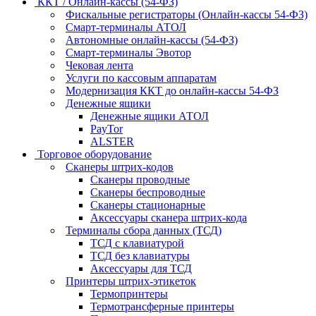
ККТ / Онлайн-кассы (54-ФЗ)
Фискальные регистраторы (Онлайн-кассы 54-ФЗ)
Смарт-терминалы АТОЛ
Автономные онлайн-кассы (54-ФЗ)
Смарт-терминалы Эвотор
Чековая лента
Услуги по кассовым аппаратам
Модернизация ККТ до онлайн-кассы 54-ФЗ
Денежные ящики
Денежные ящики АТОЛ
PayTor
ALSTER
Торговое оборудование
Сканеры штрих-кодов
Сканеры проводные
Сканеры беспроводные
Сканеры стационарные
Аксессуары сканера штрих-кода
Терминалы сбора данных (ТСД)
ТСД с клавиатурой
ТСД без клавиатуры
Аксессуары для ТСД
Принтеры штрих-этикеток
Термопринтеры
Термотрансферные принтеры