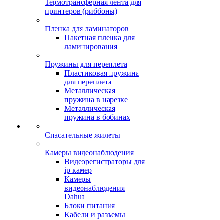
Термотрансферная лента для
принтеров (риббоны)
Пленка для ламинаторов
Пакетная пленка для
ламинирования
Пружины для переплета
Пластиковая пружина
для переплета
Металлическая
пружина в нарезке
Металлическая
пружина в бобинах
Спасательные жилеты
Камеры видеонаблюдения
Видеорегистраторы для
ip камер
Камеры
видеонаблюдения
Dahua
Блоки питания
Кабели и разъемы