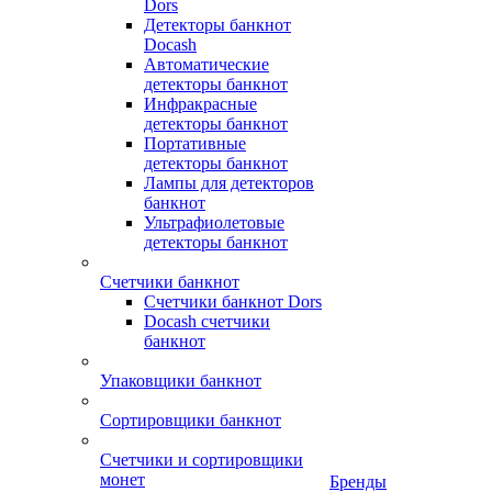
Dors
Детекторы банкнот
Docash
Автоматические
детекторы банкнот
Инфракрасные
детекторы банкнот
Портативные
детекторы банкнот
Лампы для детекторов
банкнот
Ультрафиолетовые
детекторы банкнот
Счетчики банкнот
Счетчики банкнот Dors
Docash счетчики
банкнот
Упаковщики банкнот
Сортировщики банкнот
Счетчики и сортировщики
монет
Бренды