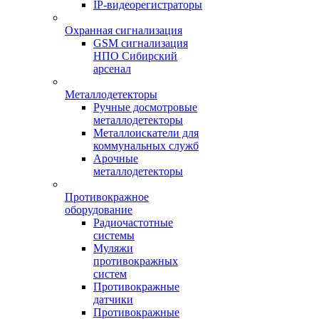
IP-видеорегистраторы
Охранная сигнализация
GSM сигнализация
НПО Сибирский
арсенал
Металлодетекторы
Ручные досмотровые
металлодетекторы
Металлоискатели для
коммунальных служб
Арочные
металлодетекторы
Противокражное
оборудование
Радиочастотные
системы
Муляжи
противокражных
систем
Противокражные
датчики
Противокражные