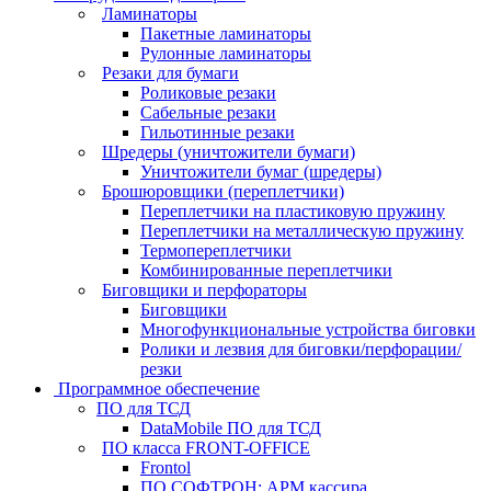
Ламинаторы
Пакетные ламинаторы
Рулонные ламинаторы
Резаки для бумаги
Роликовые резаки
Сабельные резаки
Гильотинные резаки
Шредеры (уничтожители бумаги)
Уничтожители бумаг (шредеры)
Брошюровщики (переплетчики)
Переплетчики на пластиковую пружину
Переплетчики на металлическую пружину
Термопереплетчики
Комбинированные переплетчики
Биговщики и перфораторы
Биговщики
Многофункциональные устройства биговки
Ролики и лезвия для биговки/перфорации/
резки
Программное обеспечение
ПО для ТСД
DataMobile ПО для ТСД
ПО класса FRONT-OFFICE
Frontol
ПО СОФТРОН: АРМ кассира