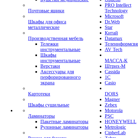
PRO Intellect
Почтовые ящики
Technology
Microsoft
Шкафы для офиса
Dr.Web
металлические
Star
Китай
Производственная мебель
Datamax
Тележки
Телеинформсвя
инструментальные
AV Tech
Шкафы
инструментальные
МАССА-К
Верстаки
Штрих-М
Аксессуары для
Cassida
перфорированного
1С
экрана
Casio
Картотеки
DORS
Magner
Шкафы сушильные
Zebex
Motorola
Ламинаторы
PSC
Пакетные ламинаторы
HONEYWELL
Рулонные ламинаторы
Metrologic
CipherLab