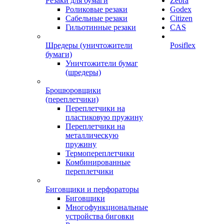
Резаки для бумаги
Zebra
Роликовые резаки
Godex
Сабельные резаки
Citizen
Гильотинные резаки
CAS
Шредеры (уничтожители
Posiflex
бумаги)
Уничтожители бумаг
(шредеры)
Брошюровщики
(переплетчики)
Переплетчики на
пластиковую пружину
Переплетчики на
металлическую
пружину
Термопереплетчики
Комбинированные
переплетчики
Биговщики и перфораторы
Биговщики
Многофункциональные
устройства биговки