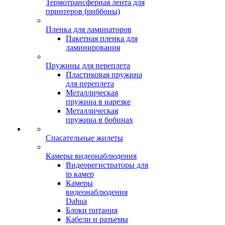
Термотрансферная лента для
принтеров (риббоны)
Пленка для ламинаторов
Пакетная пленка для
ламинирования
Пружины для переплета
Пластиковая пружина
для переплета
Металлическая
пружина в нарезке
Металлическая
пружина в бобинах
Спасательные жилеты
Камеры видеонаблюдения
Видеорегистраторы для
ip камер
Камеры
видеонаблюдения
Dahua
Блоки питания
Кабели и разъемы