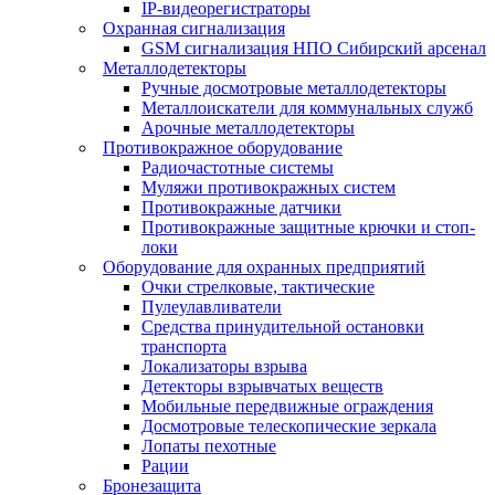
IP-видеорегистраторы
Охранная сигнализация
GSM сигнализация НПО Сибирский арсенал
Металлодетекторы
Ручные досмотровые металлодетекторы
Металлоискатели для коммунальных служб
Арочные металлодетекторы
Противокражное оборудование
Радиочастотные системы
Муляжи противокражных систем
Противокражные датчики
Противокражные защитные крючки и стоп-
локи
Оборудование для охранных предприятий
Очки стрелковые, тактические
Пулеулавливатели
Средства принудительной остановки
транспорта
Локализаторы взрыва
Детекторы взрывчатых веществ
Мобильные передвижные ограждения
Досмотровые телескопические зеркала
Лопаты пехотные
Рации
Бронезащита