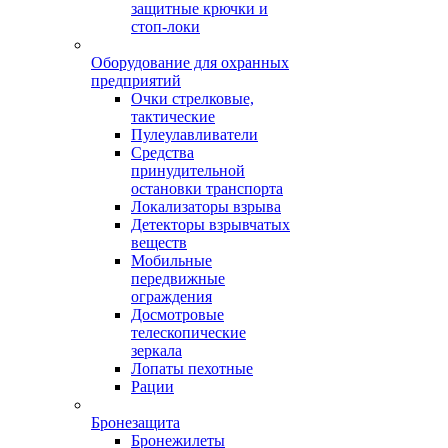
защитные крючки и
стоп-локи
Оборудование для охранных
предприятий
Очки стрелковые,
тактические
Пулеулавливатели
Средства
принудительной
остановки транспорта
Локализаторы взрыва
Детекторы взрывчатых
веществ
Мобильные
передвижные
ограждения
Досмотровые
телескопические
зеркала
Лопаты пехотные
Рации
Бронезащита
Бронежилеты