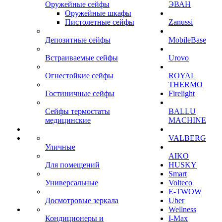
Оружейные сейфы
ЭВАН
Оружейные шкафы
Пистолетные сейфы
Zanussi
Депозитные сейфы
MobileBase
Встраиваемые сейфы
Urovo
Огнестойкие сейфы
ROYAL
THERMO
Гостиничные сейфы
Firelight
Сейфы термостаты
BALLU
медицинские
MACHINE
VALBERG
Уличные
AIKO
Для помещений
HUSKY
Smart
Универсальные
Volteco
E-TWOW
Досмотровые зеркала
Uber
Wellness
Кондиционеры и
I-Max