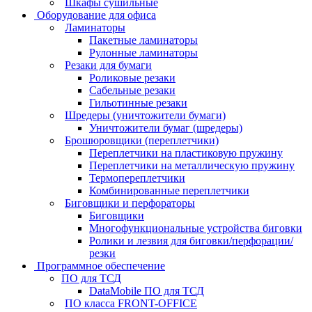
Шкафы сушильные
Оборудование для офиса
Ламинаторы
Пакетные ламинаторы
Рулонные ламинаторы
Резаки для бумаги
Роликовые резаки
Сабельные резаки
Гильотинные резаки
Шредеры (уничтожители бумаги)
Уничтожители бумаг (шредеры)
Брошюровщики (переплетчики)
Переплетчики на пластиковую пружину
Переплетчики на металлическую пружину
Термопереплетчики
Комбинированные переплетчики
Биговщики и перфораторы
Биговщики
Многофункциональные устройства биговки
Ролики и лезвия для биговки/перфорации/
резки
Программное обеспечение
ПО для ТСД
DataMobile ПО для ТСД
ПО класса FRONT-OFFICE