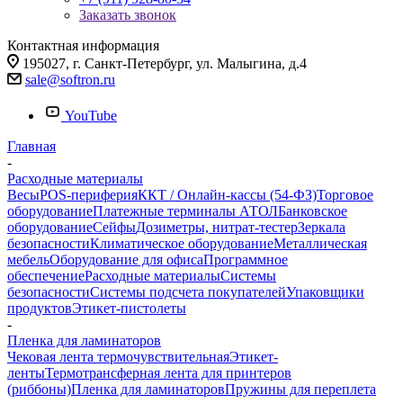
Заказать звонок
Контактная информация
195027, г. Санкт-Петербург, ул. Малыгина, д.4
sale@softron.ru
YouTube
Главная
-
Расходные материалы
Весы
POS-периферия
ККТ / Онлайн-кассы (54-ФЗ)
Торговое
оборудование
Платежные терминалы АТОЛ
Банковское
оборудование
Сейфы
Дозиметры, нитрат-тестер
Зеркала
безопасности
Климатическое оборудование
Металлическая
мебель
Оборудование для офиса
Программное
обеспечение
Расходные материалы
Системы
безопасности
Системы подсчета покупателей
Упаковщики
продуктов
Этикет-пистолеты
-
Пленка для ламинаторов
Чековая лента термочувствительная
Этикет-
ленты
Термотрансферная лента для принтеров
(риббоны)
Пленка для ламинаторов
Пружины для переплета