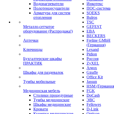
Водонагреватели
Инкотекс
Полотенцесушители
ПОС-система
Арматура для систем
SOEKS
отопления
Bulros
TSC
Металло-сетчатое
GEFEST
оборудование (Распродажа!)
EBA
BECKERS
Аптечки
Freline GMbH
(Германия)
Ключницы
Lexand
Pidion
Бухгалтерские шкафы
Россия
ПРАКТИК
ZyXEL
Argox
Шкафы для раздевалок
Giraffe
Office Kit
Тумбы мобильные
Jassun
HSM (Германия
Медицинская мебель
FGK
Столики процедурные
DoCash
Тумбы медицинские
ЭВС
Шкафы медицинские
Fellowes
Кровати
D-Link
Кушетки медицинские
Opticon