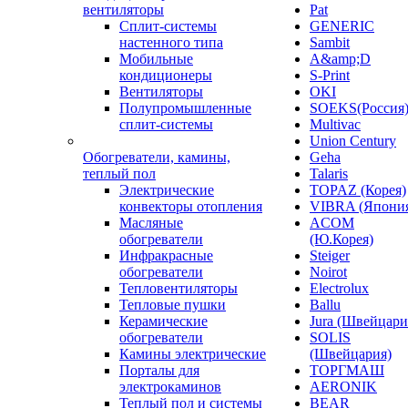
вентиляторы
Pat
Сплит-системы
GENERIC
настенного типа
Sambit
Мобильные
A&amp;D
кондиционеры
S-Print
Вентиляторы
OKI
Полупромышленные
SOEKS(Россия
сплит-системы
Multivac
Union Century
Обогреватели, камины,
Geha
теплый пол
Talaris
Электрические
TOPAZ (Корея)
конвекторы отопления
VIBRA (Япони
Масляные
ACOM
обогреватели
(Ю.Корея)
Инфракрасные
Steiger
обогреватели
Noirot
Тепловентиляторы
Electrolux
Тепловые пушки
Ballu
Керамические
Jura (Швейцари
обогреватели
SOLIS
Камины электрические
(Швейцария)
Порталы для
ТОРГМАШ
электрокаминов
AERONIK
Теплый пол и системы
BEAR