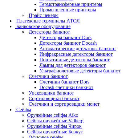
Термотрансферные принтеры
Промышленные принтеры
Прайс-чекеры
Платежные терминалы АТОЛ
Банковское оборудование
Детекторы банкнот
Детекторы банкнот Dors
Детекторы банкнот Docash
Автоматические детекторы банкнот
Инфракрасные детекторы банкнот
Портативные детекторы банкнот
Лампы для детекторов банкнот
Ультрафиолетовые детекторы банкнот
Счетчики банкнот
Счетчики банкнот Dors
Docash счетчики банкнот
Упаковщики банкнот
Сортировщики банкнот
Счетчики и сортировщики монет
Сейфы
Оружейные сейфы Aiko
Сейфы оружейные Valberg
Оружейные сейфы Чирок
Сейфы оружейные Беркут
Офисные сейфы