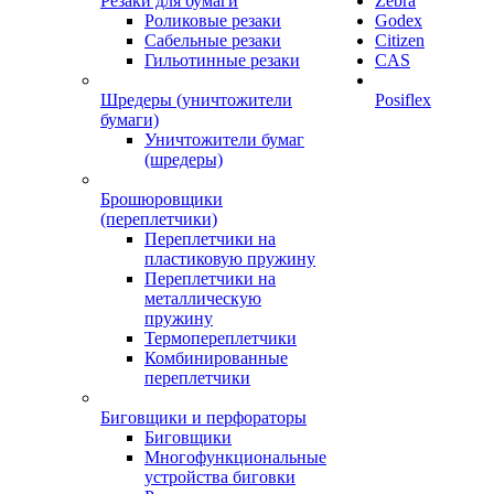
Резаки для бумаги
Zebra
Роликовые резаки
Godex
Сабельные резаки
Citizen
Гильотинные резаки
CAS
Шредеры (уничтожители
Posiflex
бумаги)
Уничтожители бумаг
(шредеры)
Брошюровщики
(переплетчики)
Переплетчики на
пластиковую пружину
Переплетчики на
металлическую
пружину
Термопереплетчики
Комбинированные
переплетчики
Биговщики и перфораторы
Биговщики
Многофункциональные
устройства биговки