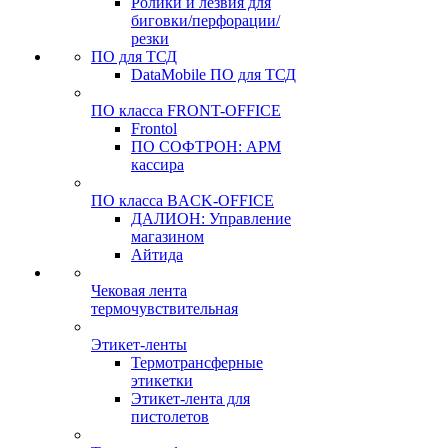
Ролики и лезвия для
биговки/перфорации/
резки
ПО для ТСД
DataMobile ПО для ТСД
ПО класса FRONT-OFFICE
Frontol
ПО СОФТРОН: АРМ
кассира
ПО класса BACK-OFFICE
ДАЛИОН: Управление
магазином
Айтида
Чековая лента
термочувствительная
Этикет-ленты
Термотрансферные
этикетки
Этикет-лента для
пистолетов