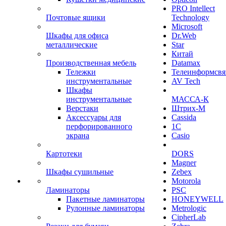
PRO Intellect
Почтовые ящики
Technology
Microsoft
Шкафы для офиса
Dr.Web
металлические
Star
Китай
Производственная мебель
Datamax
Тележки
Телеинформсвя
инструментальные
AV Tech
Шкафы
инструментальные
МАССА-К
Верстаки
Штрих-М
Аксессуары для
Cassida
перфорированного
1С
экрана
Casio
Картотеки
DORS
Magner
Шкафы сушильные
Zebex
Motorola
Ламинаторы
PSC
Пакетные ламинаторы
HONEYWELL
Рулонные ламинаторы
Metrologic
CipherLab