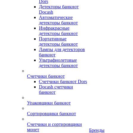
Dors
Детекторы банкнот
Docash
Автоматические
детекторы банкнот
Инфракрасные
детекторы банкнот
Портативные
детекторы банкнот
Лампы для детекторов
банкнот
Ультрафиолетовые
детекторы банкнот
Счетчики банкнот
Счетчики банкнот Dors
Docash счетчики
банкнот
Упаковщики банкнот
Сортировщики банкнот
Счетчики и сортировщики
монет
Бренды