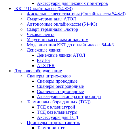
Аксессуары для чековых принтеров
ККТ / Онлайн-кассы (54-ФЗ)
Фискальные регистраторы (Онлайн-кассы 54-ФЗ)
Смарт-терминалы АТОЛ
Автономные онлайн-кассы (54-ФЗ)
Смарт-терминалы Эвотор
Чековая лента
Услуги по кассовым аппаратам
Модернизация ККТ до онлайн-кассы 54-ФЗ
Денежные ящики
Денежные ящики АТОЛ
PayTor
ALSTER
Торговое оборудование
Сканеры штрих-кодов
Сканеры проводные
Сканеры беспроводные
Сканеры стационарные
Аксессуары сканера штрих-кода
Терминалы сбора данных (ТСД)
ТСД с клавиатурой
ТСД без клавиатуры
Аксессуары для ТСД
Принтеры штрих-этикеток
Термопринтеры