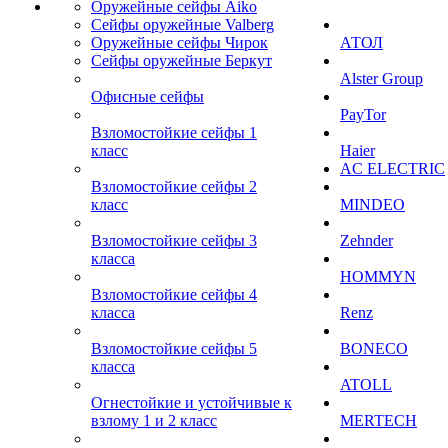
Оружейные сейфы Aiko
Сейфы оружейные Valberg
Оружейные сейфы Чирок
АТОЛ
Сейфы оружейные Беркут
Alster Group
Офисные сейфы
PayTor
Взломостойкие сейфы 1
класс
Haier
AC ELECTRIC
Взломостойкие сейфы 2
класс
MINDEO
Взломостойкие сейфы 3
Zehnder
класса
HOMMYN
Взломостойкие сейфы 4
класса
Renz
Взломостойкие сейфы 5
BONECO
класса
ATOLL
Огнестойкие и устойчивые к
взлому 1 и 2 класс
MERTECH