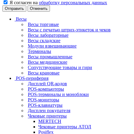
Я согласен на
обработку персональных данных
Отменить
Весы
Весы торговые
Весы с печатью штрих-этикеток и чеков
Весы лабораторные
Весы складские
Модули взвешивающие
Терминалы
Весы промышленные
Весы медицинские
Сопутствующие товары и гири
Весы крановые
POS-периферия
Дисплей QR-кодов
POS-компьютеры
POS-терминалы и моноблоки
POS-мониторы
POS-клавиатуры
Дисплеи покупателя
Чековые принтеры
MERTECH
Чековые принтеры АТОЛ
Posiflex