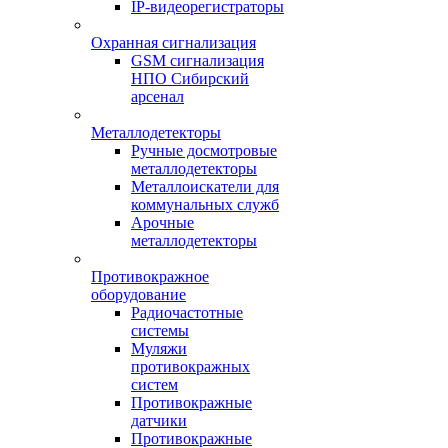
IP-видеорегистраторы
Охранная сигнализация
GSM сигнализация
НПО Сибирский
арсенал
Металлодетекторы
Ручные досмотровые
металлодетекторы
Металлоискатели для
коммунальных служб
Арочные
металлодетекторы
Противокражное
оборудование
Радиочастотные
системы
Муляжи
противокражных
систем
Противокражные
датчики
Противокражные