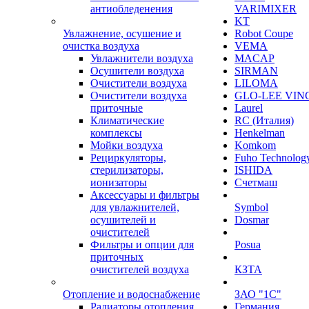
антиобледенения
VARIMIXER
KT
Увлажнение, осушение и
Robot Coupe
очистка воздуха
VEMA
Увлажнители воздуха
MACAP
Осушители воздуха
SIRMAN
Очистители воздуха
LILOMA
Очистители воздуха
GLO-LEE VIN
приточные
Laurel
Климатические
RC (Италия)
комплексы
Henkelman
Мойки воздуха
Komkom
Рециркуляторы,
Fuho Technolog
стерилизаторы,
ISHIDA
ионизаторы
Счетмаш
Аксессуары и фильтры
для увлажнителей,
Symbol
осушителей и
Dosmar
очистителей
Фильтры и опции для
Posua
приточных
очистителей воздуха
КЗТА
Отопление и водоснабжение
ЗАО "1С"
Радиаторы отопления
Германия