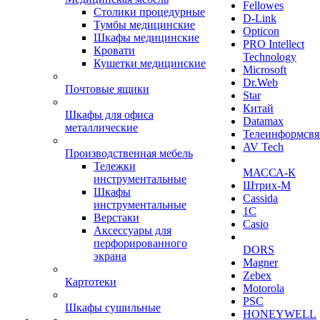
Fellowes
Столики процедурные
D-Link
Тумбы медицинские
Opticon
Шкафы медицинские
PRO Intellect
Кровати
Technology
Кушетки медицинские
Microsoft
Dr.Web
Почтовые ящики
Star
Китай
Шкафы для офиса
Datamax
металлические
Телеинформсвя
AV Tech
Производственная мебель
Тележки
МАССА-К
инструментальные
Штрих-М
Шкафы
Cassida
инструментальные
1С
Верстаки
Casio
Аксессуары для
перфорированного
DORS
экрана
Magner
Zebex
Картотеки
Motorola
PSC
Шкафы сушильные
HONEYWELL