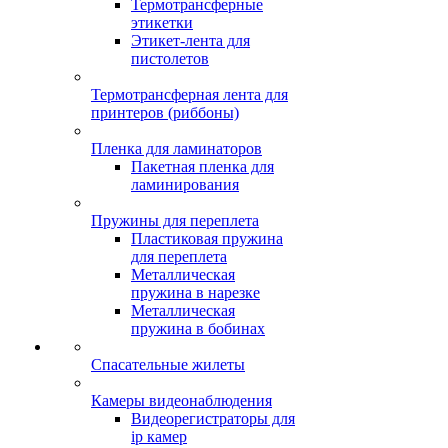
Термотрансферные
этикетки
Этикет-лента для
пистолетов
Термотрансферная лента для
принтеров (риббоны)
Пленка для ламинаторов
Пакетная пленка для
ламинирования
Пружины для переплета
Пластиковая пружина
для переплета
Металлическая
пружина в нарезке
Металлическая
пружина в бобинах
Спасательные жилеты
Камеры видеонаблюдения
Видеорегистраторы для
ip камер