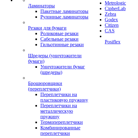
Metrologic
Ламинаторы
CipherLab
Пакетные ламинаторы
Zebra
Рулонные ламинаторы
Godex
Citizen
Резаки для бумаги
CAS
Роликовые резаки
Сабельные резаки
Posiflex
Гильотинные резаки
Шредеры (уничтожители
бумаги)
Уничтожители бумаг
(шредеры)
Брошюровщики
(переплетчики)
Переплетчики на
пластиковую пружину
Переплетчики на
металлическую
пружину
Термопереплетчики
Комбинированные
переплетчики