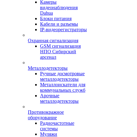
Камеры
видеонаблюдения
Dahua
Блоки питания
Кабели и разъемы
IP-видеорегистраторы
Охранная сигнализация
GSM сигнализация
НПО Сибирский
арсенал
Металлодетекторы
Ручные досмотровые
металлодетекторы
Металлоискатели для
коммунальных служб
Арочные
металлодетекторы
Противокражное
оборудование
Радиочастотные
системы
Муляжи