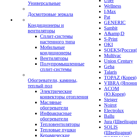
Uber
Универсальные
Wellness
I-Max
Досмотровые зеркала
Pat
GENERIC
Кондиционеры и
Sambit
вентиляторы
A&amp;D
Сплит-системы
S-Print
настенного типа
OKI
Мобильные
SOEKS(Россия
кондиционеры
Multivac
Вентиляторы
Union Century
Полупромышленные
Geha
сплит-системы
Talaris
TOPAZ (Корея)
Обогреватели, камины,
VIBRA (Япони
теплый пол
ACOM
Электрические
(Ю.Корея)
конвекторы отопления
Steiger
Масляные
Noirot
обогреватели
Electrolux
Инфракрасные
Ballu
обогреватели
Jura (Швейцари
Тепловентиляторы
SOLIS
Тепловые пушки
(Швейцария)
Керамические