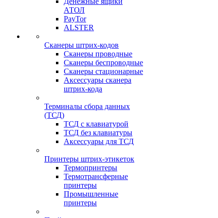
Денежные ящики
АТОЛ
PayTor
ALSTER
Сканеры штрих-кодов
Сканеры проводные
Сканеры беспроводные
Сканеры стационарные
Аксессуары сканера
штрих-кода
Терминалы сбора данных
(ТСД)
ТСД с клавиатурой
ТСД без клавиатуры
Аксессуары для ТСД
Принтеры штрих-этикеток
Термопринтеры
Термотрансферные
принтеры
Промышленные
принтеры