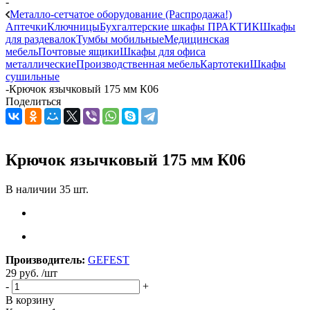
-
Металло-сетчатое оборудование (Распродажа!)
Аптечки
Ключницы
Бухгалтерские шкафы ПРАКТИК
Шкафы
для раздевалок
Тумбы мобильные
Медицинская
мебель
Почтовые ящики
Шкафы для офиса
металлические
Производственная мебель
Картотеки
Шкафы
сушильные
-
Крючок язычковый 175 мм К06
Поделиться
Крючок язычковый 175 мм К06
В наличии 35 шт.
Производитель:
GEFEST
29
руб.
/шт
-
+
В корзину