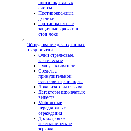
противокражных
систем
Противокражные
датчики
Противокражные
защитные крючки и
стоп-локи
Оборудование для охранных
предприятий
Очки стрелковые,
тактические
Пулеулавливатели
Средства
принудительной
остановки транспорта
Локализаторы взрыва
Детекторы взрывчатых
веществ
Мобильные
передвижные
ограждения
Досмотровые
телескопические
зеркала