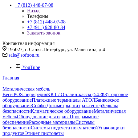
+7 (812) 448-07-08
Назад
Телефоны
+7 (812) 448-07-08
+7 (911) 928-80-34
Заказать звонок
Контактная информация
195027, г. Санкт-Петербург, ул. Малыгина, д.4
sale@softron.ru
YouTube
Главная
-
Металлическая мебель
Весы
POS-периферия
ККТ / Онлайн-кассы (54-ФЗ)
Торговое
оборудование
Платежные терминалы АТОЛ
Банковское
оборудование
Сейфы
Дозиметры, нитрат-тестер
Зеркала
безопасности
Климатическое оборудование
Металлическая
мебель
Оборудование для офиса
Программное
обеспечение
Расходные материалы
Системы
безопасности
Системы подсчета покупателей
Упаковщики
продуктов
Этикет-пистолеты