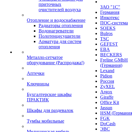
приточных
ЗАО "1С"
очистителей воздуха
Германия
Инкотекс
Отопление и водоснабжение
ПОС-система
Радиаторы отопления
SOEKS
Водонагреватели
Bulros
Полотенцесушители
TSC
Арматура для систем
GEFEST
отопления
EBA
BECKERS
Металло-сетчатое
Freline GMbH
оборудование (Распродажа!)
(Германия)
Lexand
Аптечки
Pidion
Россия
Ключницы
ZyXEL
Argox
Бухгалтерские шкафы
Giraffe
ПРАКТИК
Office Kit
Jassun
Шкафы для раздевалок
HSM (Германия
FGK
Тумбы мобильные
DoCash
ЭВС
Медицинская мебель