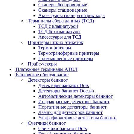
Сканеры беспроводные
Сканеры стационарные
Аксессуары сканера штрих-кода
Терминалы сбора данных (ТСД)
ТСД с клавиатурой
ТСД без клавиатуры
Аксессуары для ТСД
Принтеры штрих-этикеток
Термопринтеры
Термотрансферные принтеры
Промышленные принтеры
Прайс-чекеры
Платежные терминалы АТОЛ
Банковское оборудование
Детекторы банкнот
Детекторы банкнот Dors
Детекторы банкнот Docash
Автоматические детекторы банкнот
Инфракрасные детекторы банкнот
Портативные детекторы банкнот
Лампы для детекторов банкнот
Ультрафиолетовые детекторы банкнот
Счетчики банкнот
Счетчики банкнот Dors
Docash счетчики банкнот