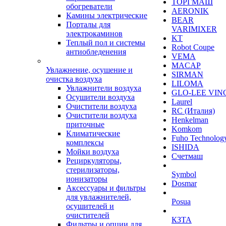
ТОРГМАШ
обогреватели
AERONIK
Камины электрические
BEAR
Порталы для
VARIMIXER
электрокаминов
KT
Теплый пол и системы
Robot Coupe
антиобледенения
VEMA
MACAP
Увлажнение, осушение и
SIRMAN
очистка воздуха
LILOMA
Увлажнители воздуха
GLO-LEE VIN
Осушители воздуха
Laurel
Очистители воздуха
RC (Италия)
Очистители воздуха
Henkelman
приточные
Komkom
Климатические
Fuho Technolog
комплексы
ISHIDA
Мойки воздуха
Счетмаш
Рециркуляторы,
стерилизаторы,
Symbol
ионизаторы
Dosmar
Аксессуары и фильтры
для увлажнителей,
Posua
осушителей и
очистителей
КЗТА
Фильтры и опции для