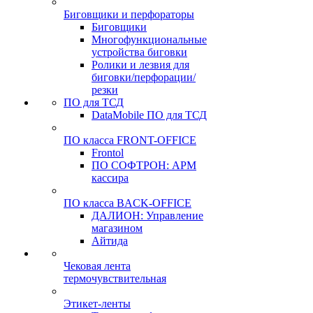
Биговщики и перфораторы
Биговщики
Многофункциональные
устройства биговки
Ролики и лезвия для
биговки/перфорации/
резки
ПО для ТСД
DataMobile ПО для ТСД
ПО класса FRONT-OFFICE
Frontol
ПО СОФТРОН: АРМ
кассира
ПО класса BACK-OFFICE
ДАЛИОН: Управление
магазином
Айтида
Чековая лента
термочувствительная
Этикет-ленты