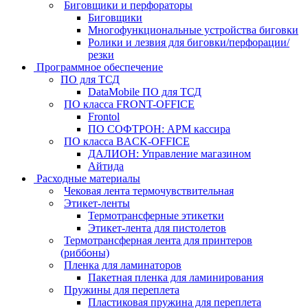
Биговщики и перфораторы
Биговщики
Многофункциональные устройства биговки
Ролики и лезвия для биговки/перфорации/
резки
Программное обеспечение
ПО для ТСД
DataMobile ПО для ТСД
ПО класса FRONT-OFFICE
Frontol
ПО СОФТРОН: АРМ кассира
ПО класса BACK-OFFICE
ДАЛИОН: Управление магазином
Айтида
Расходные материалы
Чековая лента термочувствительная
Этикет-ленты
Термотрансферные этикетки
Этикет-лента для пистолетов
Термотрансферная лента для принтеров
(риббоны)
Пленка для ламинаторов
Пакетная пленка для ламинирования
Пружины для переплета
Пластиковая пружина для переплета