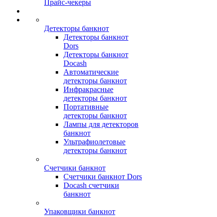
Прайс-чекеры
Детекторы банкнот
Детекторы банкнот
Dors
Детекторы банкнот
Docash
Автоматические
детекторы банкнот
Инфракрасные
детекторы банкнот
Портативные
детекторы банкнот
Лампы для детекторов
банкнот
Ультрафиолетовые
детекторы банкнот
Счетчики банкнот
Счетчики банкнот Dors
Docash счетчики
банкнот
Упаковщики банкнот