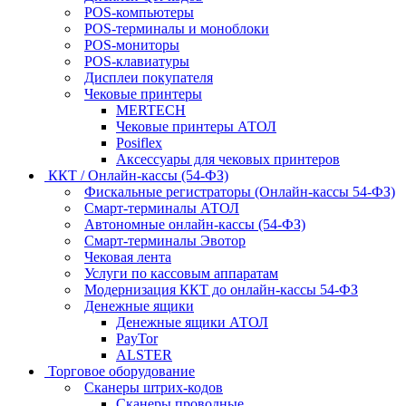
POS-компьютеры
POS-терминалы и моноблоки
POS-мониторы
POS-клавиатуры
Дисплеи покупателя
Чековые принтеры
MERTECH
Чековые принтеры АТОЛ
Posiflex
Аксессуары для чековых принтеров
ККТ / Онлайн-кассы (54-ФЗ)
Фискальные регистраторы (Онлайн-кассы 54-ФЗ)
Смарт-терминалы АТОЛ
Автономные онлайн-кассы (54-ФЗ)
Смарт-терминалы Эвотор
Чековая лента
Услуги по кассовым аппаратам
Модернизация ККТ до онлайн-кассы 54-ФЗ
Денежные ящики
Денежные ящики АТОЛ
PayTor
ALSTER
Торговое оборудование
Сканеры штрих-кодов
Сканеры проводные