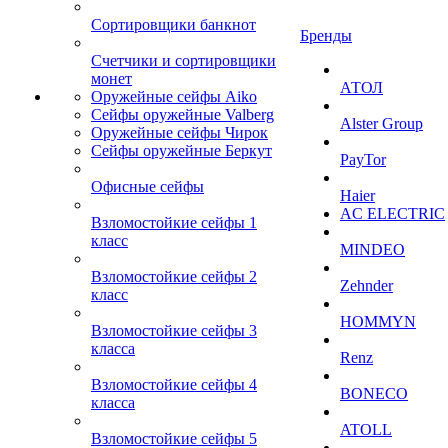
Сортировщики банкнот
Бренды
Счетчики и сортировщики
монет
АТОЛ
Оружейные сейфы Aiko
Сейфы оружейные Valberg
Alster Group
Оружейные сейфы Чирок
Сейфы оружейные Беркут
PayTor
Офисные сейфы
Haier
AC ELECTRIC
Взломостойкие сейфы 1
класс
MINDEO
Взломостойкие сейфы 2
Zehnder
класс
HOMMYN
Взломостойкие сейфы 3
класса
Renz
Взломостойкие сейфы 4
BONECO
класса
ATOLL
Взломостойкие сейфы 5