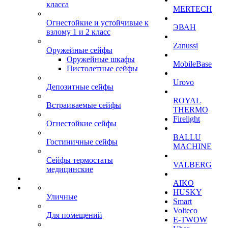
класса
MERTECH
Огнестойкие и устойчивые к
ЭВАН
взлому 1 и 2 класс
Zanussi
Оружейные сейфы
Оружейные шкафы
MobileBase
Пистолетные сейфы
Urovo
Депозитные сейфы
ROYAL
Встраиваемые сейфы
THERMO
Firelight
Огнестойкие сейфы
BALLU
Гостиничные сейфы
MACHINE
Сейфы термостаты
VALBERG
медицинские
AIKO
HUSKY
Уличные
Smart
Volteco
Для помещений
E-TWOW