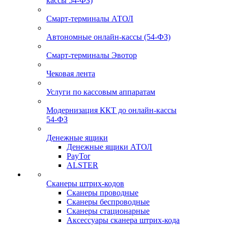
кассы 54-ФЗ)
Смарт-терминалы АТОЛ
Автономные онлайн-кассы (54-ФЗ)
Смарт-терминалы Эвотор
Чековая лента
Услуги по кассовым аппаратам
Модернизация ККТ до онлайн-кассы
54-ФЗ
Денежные ящики
Денежные ящики АТОЛ
PayTor
ALSTER
Сканеры штрих-кодов
Сканеры проводные
Сканеры беспроводные
Сканеры стационарные
Аксессуары сканера штрих-кода