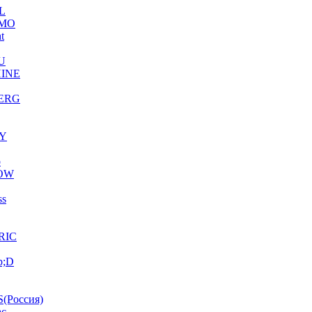
L
MO
ht
U
INE
ERG
Y
o
OW
ss
RIC
p;D
(Россия)
ac