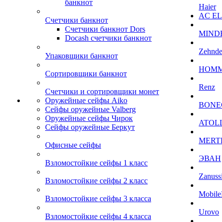
банкнот
Haier
AC E
Счетчики банкнот
Счетчики банкнот Dors
MIND
Docash счетчики банкнот
Zehnde
Упаковщики банкнот
HOM
Сортировщики банкнот
Renz
Счетчики и сортировщики монет
Оружейные сейфы Aiko
BONE
Сейфы оружейные Valberg
Оружейные сейфы Чирок
ATOL
Сейфы оружейные Беркут
MERT
Офисные сейфы
ЭВАН
Взломостойкие сейфы 1 класс
Zanuss
Взломостойкие сейфы 2 класс
Mobile
Взломостойкие сейфы 3 класса
Urovo
Взломостойкие сейфы 4 класса