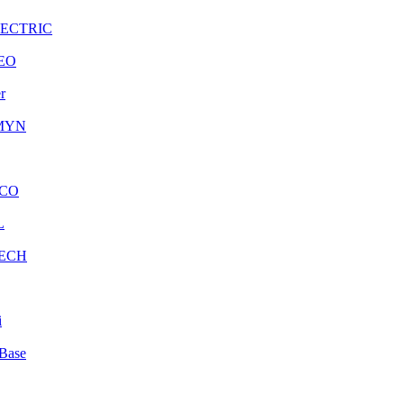
LECTRIC
EO
r
MYN
CO
L
ECH
i
Base