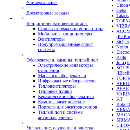
Универсальные
Union 
Geha
Досмотровые зеркала
Talaris
TOPAZ
Кондиционеры и вентиляторы
VIBRA
Сплит-системы настенного типа
ACO
Мобильные кондиционеры
(Ю.Кор
Вентиляторы
Steiger
Полупромышленные сплит-
Noirot
системы
Electro
Ballu
Обогреватели, камины, теплый пол
Jura (
Электрические конвекторы
SOLIS
отопления
(Швей
Масляные обогреватели
ТОРГ
Инфракрасные обогреватели
AERO
Тепловентиляторы
BEAR
Тепловые пушки
VARI
Керамические обогреватели
KT
Камины электрические
Robot 
Порталы для электрокаминов
VEM
Теплый пол и системы
MACA
антиобледенения
SIRM
LILO
Увлажнение, осушение и очистка