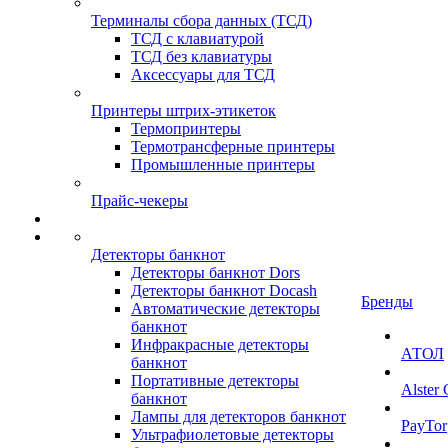
Терминалы сбора данных (ТСД)
ТСД с клавиатурой
ТСД без клавиатуры
Аксессуары для ТСД
Принтеры штрих-этикеток
Термопринтеры
Термотрансферные принтеры
Промышленные принтеры
Прайс-чекеры
Детекторы банкнот
Детекторы банкнот Dors
Детекторы банкнот Docash
Бренды
Автоматические детекторы
банкнот
Инфракрасные детекторы
АТОЛ
банкнот
Портативные детекторы
Alster
банкнот
Лампы для детекторов банкнот
PayTor
Ультрафиолетовые детекторы