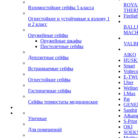
ROYA
Взломостойкие сейфы 5 класса
THER
Firelig
Огнестойкие и устойчивые к взлому 1
и 2 класс
BALL
MACH
Оружейные сейфы
Оружейные шкафы
VALB
Пистолетные сейфы
AIKO
Депозитные сейфы
HUSK
Smart
Встраиваемые сейфы
Voltec
E-TW
Огнестойкие сейфы
Uber
Wellne
Гостиничные сейфы
I-Max
Pat
Сейфы термостаты медицинские
GENE
Sambit
A&am
Уличные
S-Print
OKI
Для помещений
SOEKS
Multiv