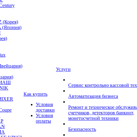
Century
 (Корея)
 (Япония)
M
ея)
lux
Швейцария)
Услуги
цария)
МАШ
Сервис контрольно кассовой те
NIK
Как купить
Автоматизация бизнеса
MIXER
Условия
Ремонт и техническое обслужив
Coupe
доставки
счетчиков, детекторов банкнот,
A
Условия
монетосчетной техники
P
оплаты
AN
Безопасность
MA