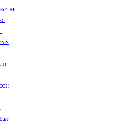
LECTRIC
EO
r
MYN
CO
L
ECH
i
Base