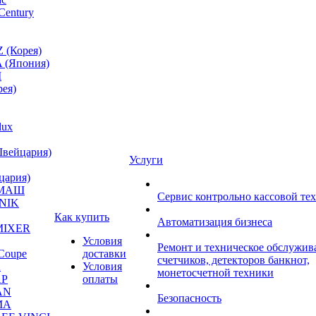
Century
 (Корея)
 (Япония)
M
ея)
lux
Швейцария)
Услуги
цария)
МАШ
Сервис контрольно кассовой те
NIK
Как купить
Автоматизация бизнеса
MIXER
Условия
Ремонт и техническое обслужив
Coupe
доставки
счетчиков, детекторов банкнот,
A
Условия
монетосчетной техники
P
оплаты
AN
Безопасность
MA