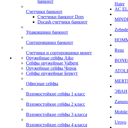
банкнот
Haier
AC E
Счетчики банкнот
Счетчики банкнот Dors
MIND
Docash счетчики банкнот
Zehnde
Упаковщики банкнот
HOM
Сортировщики банкнот
Renz
Счетчики и сортировщики монет
Оружейные сейфы Aiko
BONE
Сейфы оружейные Valberg
Оружейные сейфы Чирок
ATOL
Сейфы оружейные Беркут
MERT
Офисные сейфы
ЭВАН
Взломостойкие сейфы 1 класс
Zanuss
Взломостойкие сейфы 2 класс
Mobile
Взломостойкие сейфы 3 класса
Urovo
Взломостойкие сейфы 4 класса