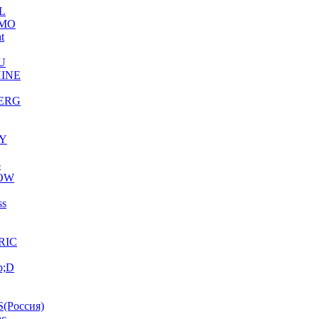
L
MO
ht
U
INE
ERG
Y
o
OW
ss
RIC
p;D
(Россия)
ac