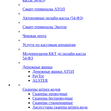
кассы 54-ФЗ)
Смарт-терминалы АТОЛ
Автономные онлайн-кассы (54-ФЗ)
Смарт-терминалы Эвотор
Чековая лента
Услуги по кассовым аппаратам
Модернизация ККТ до онлайн-кассы
54-ФЗ
Денежные ящики
Денежные ящики АТОЛ
PayTor
ALSTER
Сканеры штрих-кодов
Сканеры проводные
Сканеры беспроводные
Сканеры стационарные
Аксессуары сканера штрих-кода