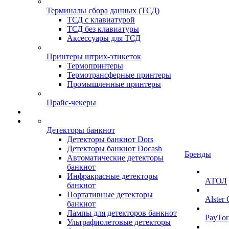
Терминалы сбора данных (ТСД)
ТСД с клавиатурой
ТСД без клавиатуры
Аксессуары для ТСД
Принтеры штрих-этикеток
Термопринтеры
Термотрансферные принтеры
Промышленные принтеры
Прайс-чекеры
Детекторы банкнот
Детекторы банкнот Dors
Детекторы банкнот Docash
Бренды
Автоматические детекторы
банкнот
Инфракрасные детекторы
АТОЛ
банкнот
Портативные детекторы
Alster
банкнот
Лампы для детекторов банкнот
PayTor
Ультрафиолетовые детекторы