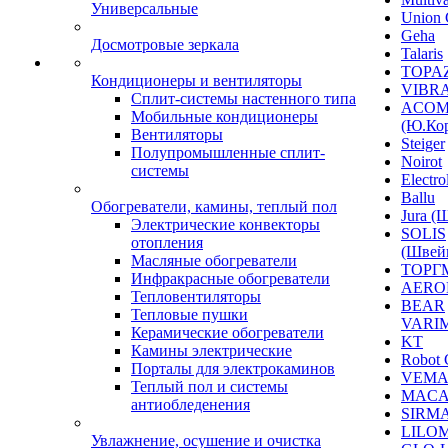
Универсальные
Union 
Geha
Досмотровые зеркала
Talaris
TOPAZ
Кондиционеры и вентиляторы
VIBRA
Сплит-системы настенного типа
ACO
Мобильные кондиционеры
(Ю.Кор
Вентиляторы
Steiger
Полупромышленные сплит-
Noirot
системы
Electro
Ballu
Обогреватели, камины, теплый пол
Jura (
Электрические конвекторы
SOLIS
отопления
(Швей
Масляные обогреватели
ТОРГ
Инфракрасные обогреватели
AERO
Тепловентиляторы
BEAR
Тепловые пушки
VARI
Керамические обогреватели
KT
Камины электрические
Robot 
Порталы для электрокаминов
VEM
Теплый пол и системы
MACA
антиобледенения
SIRM
LILO
Увлажнение, осушение и очистка