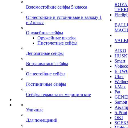
ROYA
Взломостойкие сейфы 5 класса
THER
Firelig
Огнестойкие и устойчивые к взлому 1
и 2 класс
BALL
MACH
Оружейные сейфы
Оружейные шкафы
VALB
Пистолетные сейфы
AIKO
Депозитные сейфы
HUSK
Smart
Встраиваемые сейфы
Voltec
E-TW
Огнестойкие сейфы
Uber
Wellne
Гостиничные сейфы
I-Max
Pat
Сейфы термостаты медицинские
GENE
Sambit
A&am
Уличные
S-Print
OKI
Для помещений
SOEKS
Multiv