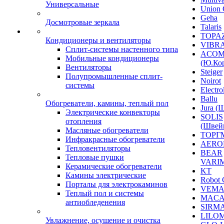
Универсальные
Union 
Geha
Досмотровые зеркала
Talaris
TOPAZ
Кондиционеры и вентиляторы
VIBRA
Сплит-системы настенного типа
ACO
Мобильные кондиционеры
(Ю.Кор
Вентиляторы
Steiger
Полупромышленные сплит-
Noirot
системы
Electro
Ballu
Обогреватели, камины, теплый пол
Jura (
Электрические конвекторы
SOLIS
отопления
(Швей
Масляные обогреватели
ТОРГ
Инфракрасные обогреватели
AERO
Тепловентиляторы
BEAR
Тепловые пушки
VARI
Керамические обогреватели
KT
Камины электрические
Robot 
Порталы для электрокаминов
VEM
Теплый пол и системы
MACA
антиобледенения
SIRM
LILO
Увлажнение, осушение и очистка