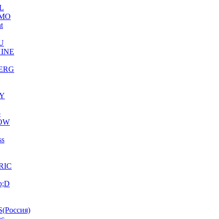
L
MO
ht
U
INE
ERG
Y
o
OW
ss
RIC
p;D
(Россия)
ac