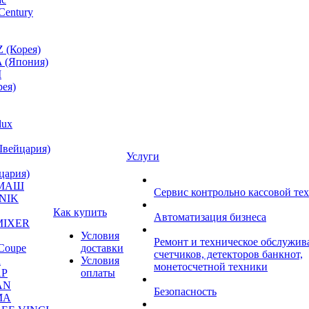
Century
 (Корея)
 (Япония)
M
ея)
lux
Швейцария)
Услуги
цария)
МАШ
Сервис контрольно кассовой те
NIK
Как купить
Автоматизация бизнеса
MIXER
Условия
Ремонт и техническое обслужив
Coupe
доставки
счетчиков, детекторов банкнот,
A
Условия
монетосчетной техники
P
оплаты
AN
Безопасность
MA