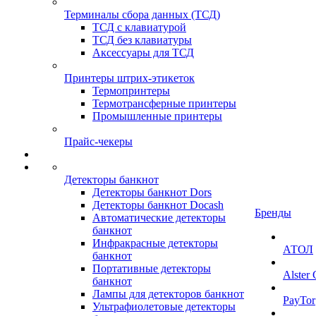
Терминалы сбора данных (ТСД)
ТСД с клавиатурой
ТСД без клавиатуры
Аксессуары для ТСД
Принтеры штрих-этикеток
Термопринтеры
Термотрансферные принтеры
Промышленные принтеры
Прайс-чекеры
Детекторы банкнот
Детекторы банкнот Dors
Детекторы банкнот Docash
Бренды
Автоматические детекторы
банкнот
Инфракрасные детекторы
АТОЛ
банкнот
Портативные детекторы
Alster
банкнот
Лампы для детекторов банкнот
PayTor
Ультрафиолетовые детекторы