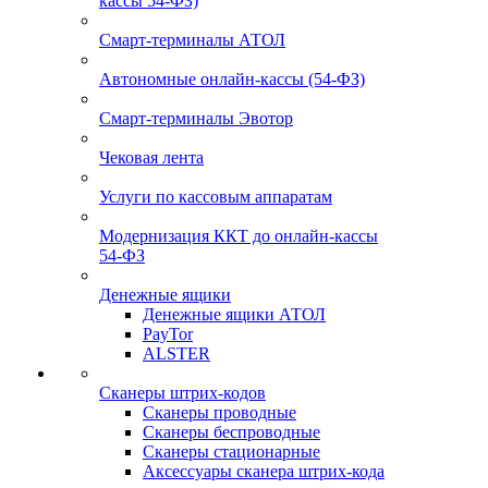
кассы 54-ФЗ)
Смарт-терминалы АТОЛ
Автономные онлайн-кассы (54-ФЗ)
Смарт-терминалы Эвотор
Чековая лента
Услуги по кассовым аппаратам
Модернизация ККТ до онлайн-кассы
54-ФЗ
Денежные ящики
Денежные ящики АТОЛ
PayTor
ALSTER
Сканеры штрих-кодов
Сканеры проводные
Сканеры беспроводные
Сканеры стационарные
Аксессуары сканера штрих-кода