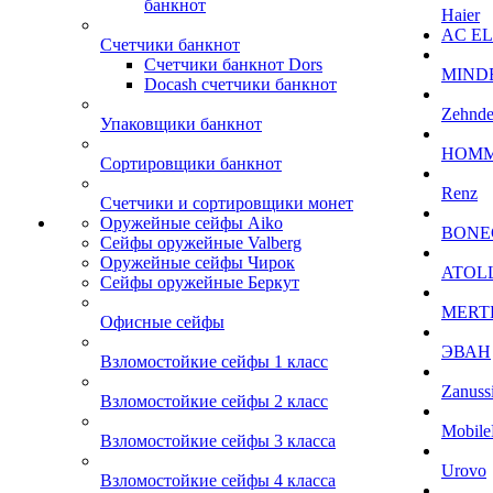
банкнот
Haier
AC E
Счетчики банкнот
Счетчики банкнот Dors
MIND
Docash счетчики банкнот
Zehnde
Упаковщики банкнот
HOM
Сортировщики банкнот
Renz
Счетчики и сортировщики монет
Оружейные сейфы Aiko
BONE
Сейфы оружейные Valberg
Оружейные сейфы Чирок
ATOL
Сейфы оружейные Беркут
MERT
Офисные сейфы
ЭВАН
Взломостойкие сейфы 1 класс
Zanuss
Взломостойкие сейфы 2 класс
Mobile
Взломостойкие сейфы 3 класса
Urovo
Взломостойкие сейфы 4 класса