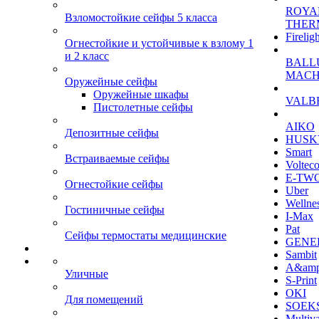
ROYA
Взломостойкие сейфы 5 класса
THER
Firelig
Огнестойкие и устойчивые к взлому 1
и 2 класс
BALL
MACH
Оружейные сейфы
Оружейные шкафы
VALB
Пистолетные сейфы
AIKO
Депозитные сейфы
HUSK
Smart
Встраиваемые сейфы
Voltec
E-TW
Огнестойкие сейфы
Uber
Wellne
Гостиничные сейфы
I-Max
Pat
Сейфы термостаты медицинские
GENE
Sambit
A&am
Уличные
S-Print
OKI
Для помещений
SOEKS
Multiv