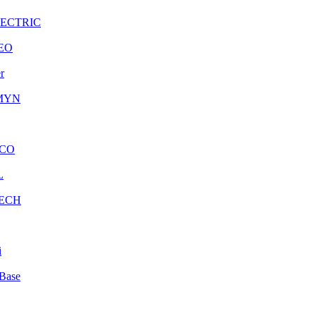
LECTRIC
EO
r
MYN
CO
L
ECH
i
Base