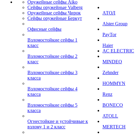
Оружейные сейфы Aiko
Сейфы оружейные Valberg
Оружейные сейфы Чирок
АТОЛ
Сейфы оружейные Беркут
Alster Group
Офисные сейфы
PayTor
Взломостойкие сейфы 1
класс
Haier
AC ELECTRIC
Взломостойкие сейфы 2
класс
MINDEO
Взломостойкие сейфы 3
Zehnder
класса
HOMMYN
Взломостойкие сейфы 4
класса
Renz
Взломостойкие сейфы 5
BONECO
класса
ATOLL
Огнестойкие и устойчивые к
взлому 1 и 2 класс
MERTECH