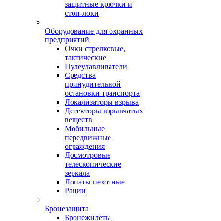
защитные крючки и
стоп-локи
Оборудование для охранных
предприятий
Очки стрелковые,
тактические
Пулеулавливатели
Средства
принудительной
остановки транспорта
Локализаторы взрыва
Детекторы взрывчатых
веществ
Мобильные
передвижные
ограждения
Досмотровые
телескопические
зеркала
Лопаты пехотные
Рации
Бронезащита
Бронежилеты