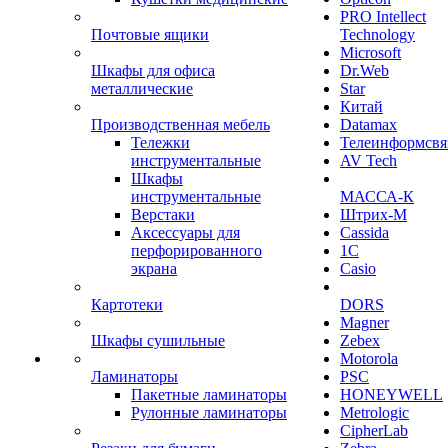
PRO Intellect
Почтовые ящики
Technology
Microsoft
Шкафы для офиса
Dr.Web
металлические
Star
Китай
Производственная мебель
Datamax
Тележки
Телеинформсвя
инструментальные
AV Tech
Шкафы
инструментальные
МАССА-К
Верстаки
Штрих-М
Аксессуары для
Cassida
перфорированного
1С
экрана
Casio
Картотеки
DORS
Magner
Шкафы сушильные
Zebex
Motorola
Ламинаторы
PSC
Пакетные ламинаторы
HONEYWELL
Рулонные ламинаторы
Metrologic
CipherLab