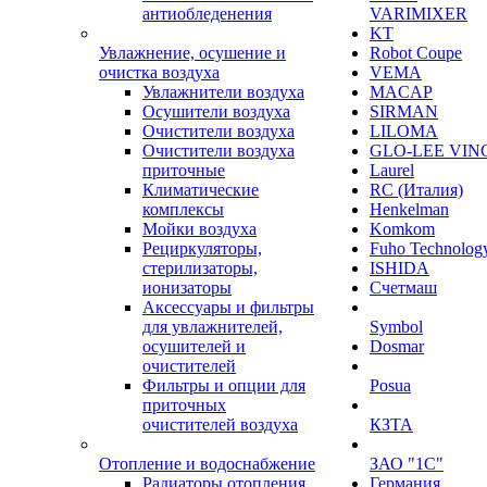
антиобледенения
VARIMIXER
KT
Увлажнение, осушение и
Robot Coupe
очистка воздуха
VEMA
Увлажнители воздуха
MACAP
Осушители воздуха
SIRMAN
Очистители воздуха
LILOMA
Очистители воздуха
GLO-LEE VIN
приточные
Laurel
Климатические
RC (Италия)
комплексы
Henkelman
Мойки воздуха
Komkom
Рециркуляторы,
Fuho Technolog
стерилизаторы,
ISHIDA
ионизаторы
Счетмаш
Аксессуары и фильтры
для увлажнителей,
Symbol
осушителей и
Dosmar
очистителей
Фильтры и опции для
Posua
приточных
очистителей воздуха
КЗТА
Отопление и водоснабжение
ЗАО "1С"
Радиаторы отопления
Германия