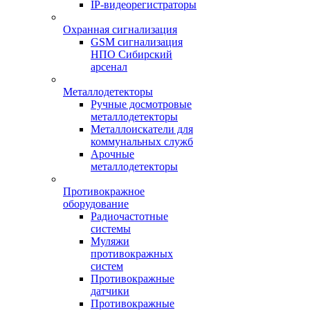
IP-видеорегистраторы
Охранная сигнализация
GSM сигнализация
НПО Сибирский
арсенал
Металлодетекторы
Ручные досмотровые
металлодетекторы
Металлоискатели для
коммунальных служб
Арочные
металлодетекторы
Противокражное
оборудование
Радиочастотные
системы
Муляжи
противокражных
систем
Противокражные
датчики
Противокражные