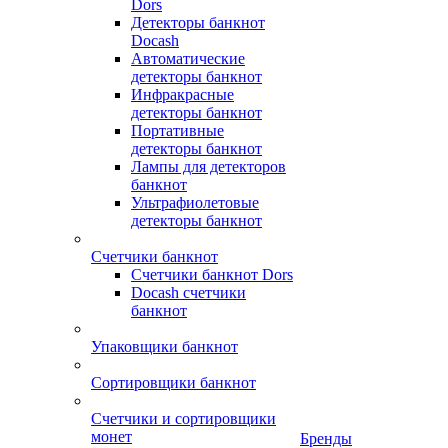
Dors
Детекторы банкнот
Docash
Автоматические
детекторы банкнот
Инфракрасные
детекторы банкнот
Портативные
детекторы банкнот
Лампы для детекторов
банкнот
Ультрафиолетовые
детекторы банкнот
Счетчики банкнот
Счетчики банкнот Dors
Docash счетчики
банкнот
Упаковщики банкнот
Сортировщики банкнот
Счетчики и сортировщики
монет
Бренды