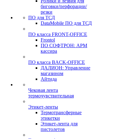
Ролики и лезвия для
биговки/перфорации/
резки
ПО для ТСД
DataMobile ПО для ТСД
ПО класса FRONT-OFFICE
Frontol
ПО СОФТРОН: АРМ
кассира
ПО класса BACK-OFFICE
ДАЛИОН: Управление
магазином
Айтида
Чековая лента
термочувствительная
Этикет-ленты
Термотрансферные
этикетки
Этикет-лента для
пистолетов