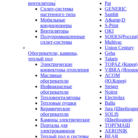
вентиляторы
Pat
Сплит-системы
GENERIC
настенного типа
Sambit
Мобильные
A&amp;D
кондиционеры
S-Print
Вентиляторы
OKI
Полупромышленные
SOEKS(Россия
сплит-системы
Multivac
Union Century
Обогреватели, камины,
Geha
теплый пол
Talaris
Электрические
TOPAZ (Корея)
конвекторы отопления
VIBRA (Япони
Масляные
ACOM
обогреватели
(Ю.Корея)
Инфракрасные
Steiger
обогреватели
Noirot
Тепловентиляторы
Electrolux
Тепловые пушки
Ballu
Керамические
Jura (Швейцари
обогреватели
SOLIS
Камины электрические
(Швейцария)
Порталы для
ТОРГМАШ
электрокаминов
AERONIK
Теплый пол и системы
BEAR