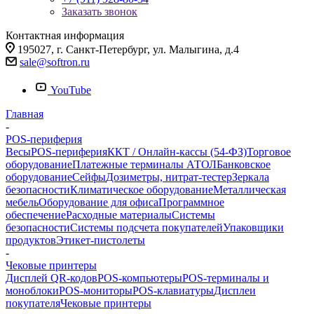
Заказать звонок
Контактная информация
195027, г. Санкт-Петербург, ул. Малыгина, д.4
sale@softron.ru
YouTube
Главная
-
POS-периферия
Весы
POS-периферия
ККТ / Онлайн-кассы (54-ФЗ)
Торговое
оборудование
Платежные терминалы АТОЛ
Банковское
оборудование
Сейфы
Дозиметры, нитрат-тестер
Зеркала
безопасности
Климатическое оборудование
Металлическая
мебель
Оборудование для офиса
Программное
обеспечение
Расходные материалы
Системы
безопасности
Системы подсчета покупателей
Упаковщики
продуктов
Этикет-пистолеты
-
Чековые принтеры
Дисплей QR-кодов
POS-компьютеры
POS-терминалы и
моноблоки
POS-мониторы
POS-клавиатуры
Дисплеи
покупателя
Чековые принтеры