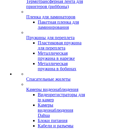
Термотрансферная лента для
принтеров (риббоны)
Пленка для ламинаторов
Пакетная пленка для
ламинирования
Пружины для переплета
Пластиковая пружина
для переплета
Металлическая
пружина в нарезке
Металлическая
пружина в бобинах
Спасательные жилеты
Камеры видеонаблюдения
Видеорегистраторы для
ip камер
Камеры
видеонаблюдения
Dahua
Блоки питания
Кабели и разъемы