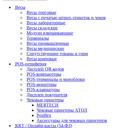
Весы
Весы торговые
Весы с печатью штрих-этикеток и чеков
Весы лабораторные
Весы складские
Модули взвешивающие
Терминалы
Весы промышленные
Весы медицинские
Сопутствующие товары и гири
Весы крановые
POS-периферия
Дисплей QR-кодов
POS-компьютеры
POS-терминалы и моноблоки
POS-мониторы
POS-клавиатуры
Дисплеи покупателя
Чековые принтеры
MERTECH
Чековые принтеры АТОЛ
Posiflex
Аксессуары для чековых принтеров
ККТ / Онлайн-кассы (54-ФЗ)