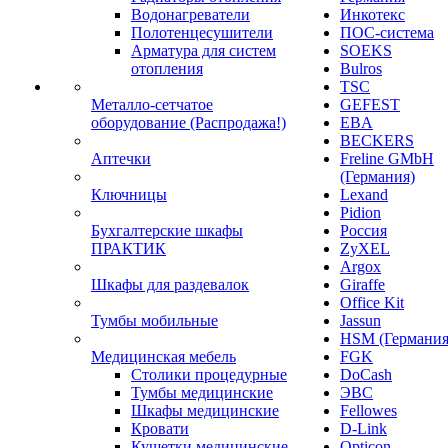
Водонагреватели
Инкотекс
Полотенцесушители
ПОС-система
Арматура для систем
SOEKS
отопления
Bulros
TSC
Металло-сетчатое
GEFEST
оборудование (Распродажа!)
EBA
BECKERS
Аптечки
Freline GMbH
(Германия)
Ключницы
Lexand
Pidion
Бухгалтерские шкафы
Россия
ПРАКТИК
ZyXEL
Argox
Шкафы для раздевалок
Giraffe
Office Kit
Тумбы мобильные
Jassun
HSM (Германия
Медицинская мебель
FGK
Столики процедурные
DoCash
Тумбы медицинские
ЭВС
Шкафы медицинские
Fellowes
Кровати
D-Link
Кушетки медицинские
Opticon