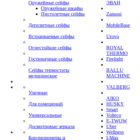
Оружейные сейфы
ЭВАН
Оружейные шкафы
Пистолетные сейфы
Zanussi
Депозитные сейфы
MobileBase
Встраиваемые сейфы
Urovo
Огнестойкие сейфы
ROYAL
THERMO
Гостиничные сейфы
Firelight
Сейфы термостаты
BALLU
медицинские
MACHINE
VALBERG
Уличные
AIKO
Для помещений
HUSKY
Smart
Универсальные
Volteco
E-TWOW
Досмотровые зеркала
Uber
Wellness
Кондиционеры и
I-Max