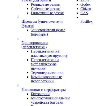
Резаки для бумаги
Zebra
Роликовые резаки
Godex
Сабельные резаки
Citizen
Гильотинные резаки
CAS
Шредеры (уничтожители
Posiflex
бумаги)
Уничтожители бумаг
(шредеры)
Брошюровщики
(переплетчики)
Переплетчики на
пластиковую пружину
Переплетчики на
металлическую
пружину
Термопереплетчики
Комбинированные
переплетчики
Биговщики и перфораторы
Биговщики
Многофункциональные
устройства биговки