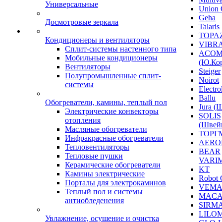
Универсальные
Union 
Geha
Досмотровые зеркала
Talaris
TOPAZ
Кондиционеры и вентиляторы
VIBRA
Сплит-системы настенного типа
ACO
Мобильные кондиционеры
(Ю.Кор
Вентиляторы
Steiger
Полупромышленные сплит-
Noirot
системы
Electro
Ballu
Обогреватели, камины, теплый пол
Jura (
Электрические конвекторы
SOLIS
отопления
(Швей
Масляные обогреватели
ТОРГ
Инфракрасные обогреватели
AERO
Тепловентиляторы
BEAR
Тепловые пушки
VARI
Керамические обогреватели
KT
Камины электрические
Robot 
Порталы для электрокаминов
VEM
Теплый пол и системы
MACA
антиобледенения
SIRM
LILO
Увлажнение, осушение и очистка