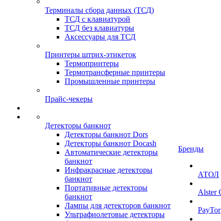
Терминалы сбора данных (ТСД)
ТСД с клавиатурой
ТСД без клавиатуры
Аксессуары для ТСД
Принтеры штрих-этикеток
Термопринтеры
Термотрансферные принтеры
Промышленные принтеры
Прайс-чекеры
Детекторы банкнот
Детекторы банкнот Dors
Детекторы банкнот Docash
Бренды
Автоматические детекторы
банкнот
Инфракрасные детекторы
АТОЛ
банкнот
Портативные детекторы
Alster
банкнот
Лампы для детекторов банкнот
PayTor
Ультрафиолетовые детекторы