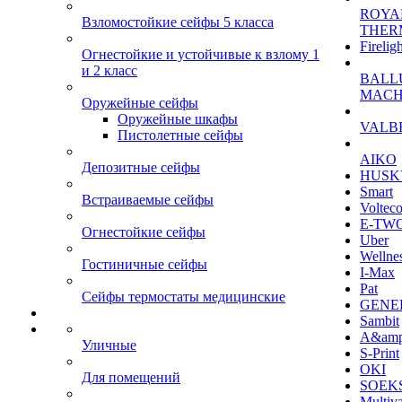
ROYA
Взломостойкие сейфы 5 класса
THER
Firelig
Огнестойкие и устойчивые к взлому 1
и 2 класс
BALL
MACH
Оружейные сейфы
Оружейные шкафы
VALB
Пистолетные сейфы
AIKO
Депозитные сейфы
HUSK
Smart
Встраиваемые сейфы
Voltec
E-TW
Огнестойкие сейфы
Uber
Wellne
Гостиничные сейфы
I-Max
Pat
Сейфы термостаты медицинские
GENE
Sambit
A&am
Уличные
S-Print
OKI
Для помещений
SOEKS
Multiv