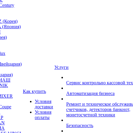
Century
 (Корея)
 (Япония)
M
ея)
lux
Швейцария)
Услуги
цария)
МАШ
Сервис контрольно кассовой те
NIK
Как купить
Автоматизация бизнеса
MIXER
Условия
Ремонт и техническое обслужив
Coupe
доставки
счетчиков, детекторов банкнот,
A
Условия
монетосчетной техники
P
оплаты
AN
Безопасность
MA