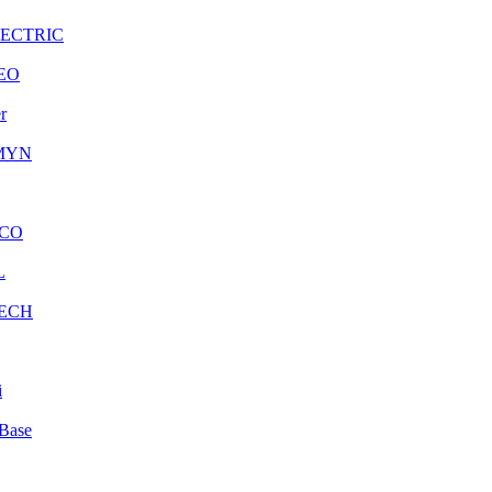
LECTRIC
EO
r
MYN
CO
L
ECH
i
Base