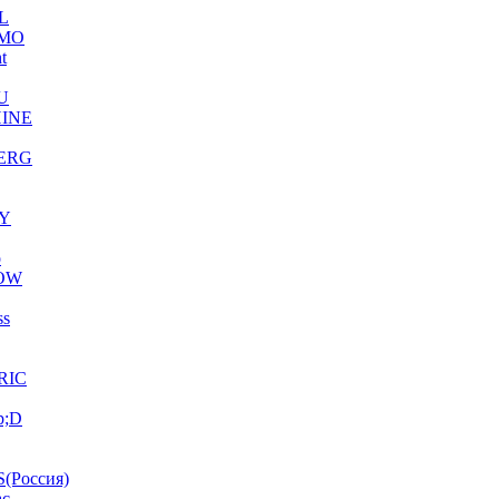
L
MO
ht
U
INE
ERG
Y
o
OW
ss
RIC
p;D
(Россия)
ac