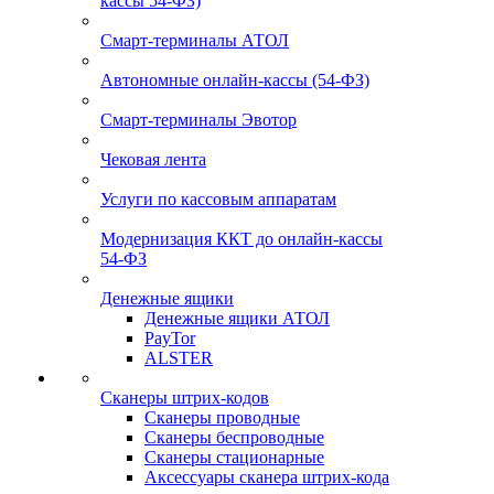
кассы 54-ФЗ)
Смарт-терминалы АТОЛ
Автономные онлайн-кассы (54-ФЗ)
Смарт-терминалы Эвотор
Чековая лента
Услуги по кассовым аппаратам
Модернизация ККТ до онлайн-кассы
54-ФЗ
Денежные ящики
Денежные ящики АТОЛ
PayTor
ALSTER
Сканеры штрих-кодов
Сканеры проводные
Сканеры беспроводные
Сканеры стационарные
Аксессуары сканера штрих-кода