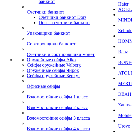
банкнот
Haier
AC E
Счетчики банкнот
Счетчики банкнот Dors
MIND
Docash счетчики банкнот
Zehnde
Упаковщики банкнот
HOM
Сортировщики банкнот
Renz
Счетчики и сортировщики монет
Оружейные сейфы Aiko
BONE
Сейфы оружейные Valberg
Оружейные сейфы Чирок
ATOL
Сейфы оружейные Беркут
MERT
Офисные сейфы
ЭВАН
Взломостойкие сейфы 1 класс
Zanuss
Взломостойкие сейфы 2 класс
Mobile
Взломостойкие сейфы 3 класса
Urovo
Взломостойкие сейфы 4 класса