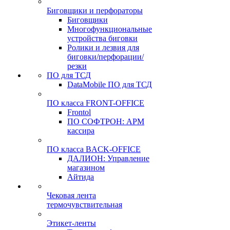
Биговщики и перфораторы
Биговщики
Многофункциональные
устройства биговки
Ролики и лезвия для
биговки/перфорации/
резки
ПО для ТСД
DataMobile ПО для ТСД
ПО класса FRONT-OFFICE
Frontol
ПО СОФТРОН: АРМ
кассира
ПО класса BACK-OFFICE
ДАЛИОН: Управление
магазином
Айтида
Чековая лента
термочувствительная
Этикет-ленты