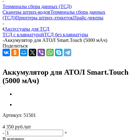
-
Терминалы сбора данных (ТСД)
Сканеры штрих-кодов
Терминалы сбора данных
(ТСД)
Принтеры штрих-этикеток
Прайс-чекеры
-
Аксессуары для ТСД
ТСД с клавиатурой
ТСД без клавиатуры
-
Аккумулятор для АТОЛ Smart.Touch (5000 мАч)
Поделиться
Аккумулятор для АТОЛ Smart.Touch
(5000 мАч)
Артикул:
51501
4 350
руб.
/шт
-
+
В корзину