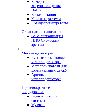
Камеры
видеонаблюдения
Dahua
Блоки питания
Кабели и разъемы
IP-видеорегистраторы
Охранная сигнализация
GSM сигнализация
НПО Сибирский
арсенал
Металлодетекторы
Ручные досмотровые
металлодетекторы
Металлоискатели для
коммунальных служб
Арочные
металлодетекторы
Противокражное
оборудование
Радиочастотные
системы
Муляжи