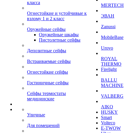
класса
MERTECH
Огнестойкие и устойчивые к
ЭВАН
взлому 1 и 2 класс
Zanussi
Оружейные сейфы
Оружейные шкафы
MobileBase
Пистолетные сейфы
Urovo
Депозитные сейфы
ROYAL
Встраиваемые сейфы
THERMO
Firelight
Огнестойкие сейфы
BALLU
Гостиничные сейфы
MACHINE
Сейфы термостаты
VALBERG
медицинские
AIKO
HUSKY
Уличные
Smart
Volteco
Для помещений
E-TWOW