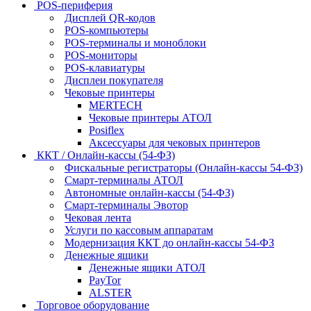
POS-периферия
Дисплей QR-кодов
POS-компьютеры
POS-терминалы и моноблоки
POS-мониторы
POS-клавиатуры
Дисплеи покупателя
Чековые принтеры
MERTECH
Чековые принтеры АТОЛ
Posiflex
Аксессуары для чековых принтеров
ККТ / Онлайн-кассы (54-ФЗ)
Фискальные регистраторы (Онлайн-кассы 54-ФЗ)
Смарт-терминалы АТОЛ
Автономные онлайн-кассы (54-ФЗ)
Смарт-терминалы Эвотор
Чековая лента
Услуги по кассовым аппаратам
Модернизация ККТ до онлайн-кассы 54-ФЗ
Денежные ящики
Денежные ящики АТОЛ
PayTor
ALSTER
Торговое оборудование