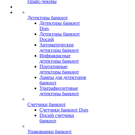
Прайс-чекеры
Детекторы банкнот
Детекторы банкнот
Dors
Детекторы банкнот
Docash
Автоматические
детекторы банкнот
Инфракрасные
детекторы банкнот
Портативные
детекторы банкнот
Лампы для детекторов
банкнот
Ультрафиолетовые
детекторы банкнот
Счетчики банкнот
Счетчики банкнот Dors
Docash счетчики
банкнот
Упаковщики банкнот