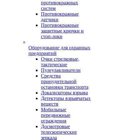
противокражных
систем
Противокражные
датчики
Противокражные
защитные крючки и
стоп-локи
Оборудование для охранных
предприятий
Очки стрелковые,
тактические
Пулеулавливатели
Средства
принудительной
остановки транспорта
Локализаторы взрыва
Детекторы взрывчатых
веществ
Мобильные
передвижные
ограждения
Досмотровые
телескопические
зеркала