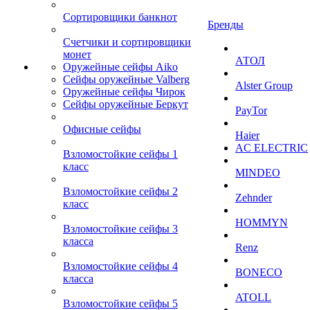
Сортировщики банкнот
Бренды
Счетчики и сортировщики
монет
АТОЛ
Оружейные сейфы Aiko
Сейфы оружейные Valberg
Alster Group
Оружейные сейфы Чирок
Сейфы оружейные Беркут
PayTor
Офисные сейфы
Haier
AC ELECTRIC
Взломостойкие сейфы 1
класс
MINDEO
Взломостойкие сейфы 2
Zehnder
класс
HOMMYN
Взломостойкие сейфы 3
класса
Renz
Взломостойкие сейфы 4
BONECO
класса
ATOLL
Взломостойкие сейфы 5