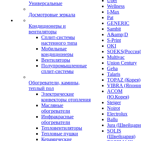
Uber
Универсальные
Wellness
I-Max
Досмотровые зеркала
Pat
GENERIC
Кондиционеры и
Sambit
вентиляторы
A&amp;D
Сплит-системы
S-Print
настенного типа
OKI
Мобильные
SOEKS(Россия
кондиционеры
Multivac
Вентиляторы
Union Century
Полупромышленные
Geha
сплит-системы
Talaris
TOPAZ (Корея)
Обогреватели, камины,
VIBRA (Япони
теплый пол
ACOM
Электрические
(Ю.Корея)
конвекторы отопления
Steiger
Масляные
Noirot
обогреватели
Electrolux
Инфракрасные
Ballu
обогреватели
Jura (Швейцари
Тепловентиляторы
SOLIS
Тепловые пушки
(Швейцария)
Керамические