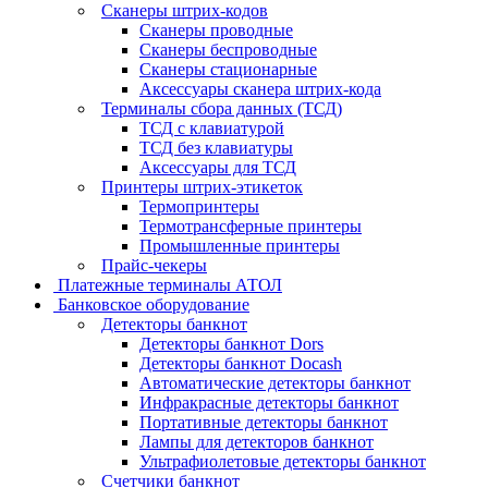
Сканеры штрих-кодов
Сканеры проводные
Сканеры беспроводные
Сканеры стационарные
Аксессуары сканера штрих-кода
Терминалы сбора данных (ТСД)
ТСД с клавиатурой
ТСД без клавиатуры
Аксессуары для ТСД
Принтеры штрих-этикеток
Термопринтеры
Термотрансферные принтеры
Промышленные принтеры
Прайс-чекеры
Платежные терминалы АТОЛ
Банковское оборудование
Детекторы банкнот
Детекторы банкнот Dors
Детекторы банкнот Docash
Автоматические детекторы банкнот
Инфракрасные детекторы банкнот
Портативные детекторы банкнот
Лампы для детекторов банкнот
Ультрафиолетовые детекторы банкнот
Счетчики банкнот