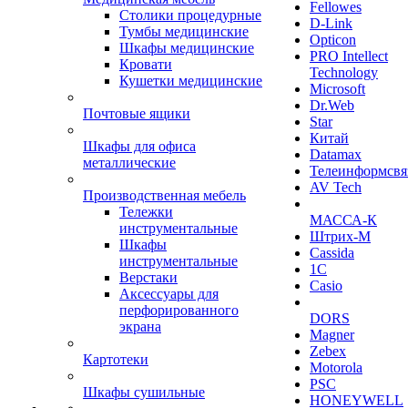
Fellowes
Столики процедурные
D-Link
Тумбы медицинские
Opticon
Шкафы медицинские
PRO Intellect
Кровати
Technology
Кушетки медицинские
Microsoft
Dr.Web
Почтовые ящики
Star
Китай
Шкафы для офиса
Datamax
металлические
Телеинформсвя
AV Tech
Производственная мебель
Тележки
МАССА-К
инструментальные
Штрих-М
Шкафы
Cassida
инструментальные
1С
Верстаки
Casio
Аксессуары для
перфорированного
DORS
экрана
Magner
Zebex
Картотеки
Motorola
PSC
Шкафы сушильные
HONEYWELL