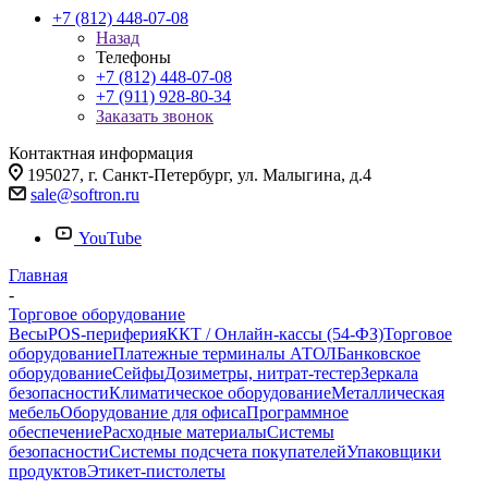
+7 (812) 448-07-08
Назад
Телефоны
+7 (812) 448-07-08
+7 (911) 928-80-34
Заказать звонок
Контактная информация
195027, г. Санкт-Петербург, ул. Малыгина, д.4
sale@softron.ru
YouTube
Главная
-
Торговое оборудование
Весы
POS-периферия
ККТ / Онлайн-кассы (54-ФЗ)
Торговое
оборудование
Платежные терминалы АТОЛ
Банковское
оборудование
Сейфы
Дозиметры, нитрат-тестер
Зеркала
безопасности
Климатическое оборудование
Металлическая
мебель
Оборудование для офиса
Программное
обеспечение
Расходные материалы
Системы
безопасности
Системы подсчета покупателей
Упаковщики
продуктов
Этикет-пистолеты