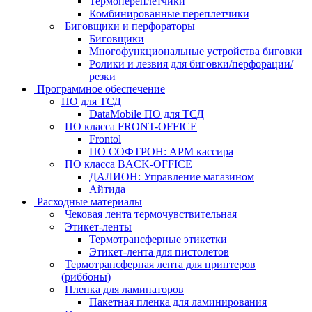
Термопереплетчики
Комбинированные переплетчики
Биговщики и перфораторы
Биговщики
Многофункциональные устройства биговки
Ролики и лезвия для биговки/перфорации/
резки
Программное обеспечение
ПО для ТСД
DataMobile ПО для ТСД
ПО класса FRONT-OFFICE
Frontol
ПО СОФТРОН: АРМ кассира
ПО класса BACK-OFFICE
ДАЛИОН: Управление магазином
Айтида
Расходные материалы
Чековая лента термочувствительная
Этикет-ленты
Термотрансферные этикетки
Этикет-лента для пистолетов
Термотрансферная лента для принтеров
(риббоны)
Пленка для ламинаторов
Пакетная пленка для ламинирования