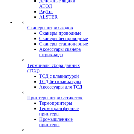
Денежные ящики
АТОЛ
PayTor
ALSTER
Сканеры штрих-кодов
Сканеры проводные
Сканеры беспроводные
Сканеры стационарные
Аксессуары сканера
штрих-кода
Терминалы сбора данных
(ТСД)
ТСД с клавиатурой
ТСД без клавиатуры
Аксессуары для ТСД
Принтеры штрих-этикеток
Термопринтеры
Термотрансферные
принтеры
Промышленные
принтеры