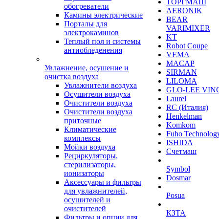
ТОРГМАШ
обогреватели
AERONIK
Камины электрические
BEAR
Порталы для
VARIMIXER
электрокаминов
KT
Теплый пол и системы
Robot Coupe
антиобледенения
VEMA
MACAP
Увлажнение, осушение и
SIRMAN
очистка воздуха
LILOMA
Увлажнители воздуха
GLO-LEE VIN
Осушители воздуха
Laurel
Очистители воздуха
RC (Италия)
Очистители воздуха
Henkelman
приточные
Komkom
Климатические
Fuho Technolog
комплексы
ISHIDA
Мойки воздуха
Счетмаш
Рециркуляторы,
стерилизаторы,
Symbol
ионизаторы
Dosmar
Аксессуары и фильтры
для увлажнителей,
Posua
осушителей и
очистителей
КЗТА
Фильтры и опции для