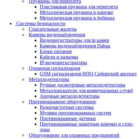
Пружины для переплета
Пластиковая пружина для переплета
Металлическая пружина в нарезке
Металлическая пружина в бобинах
Системы безопасности
Спасательные жилеты
Камеры видеонаблюдения
Видеорегистраторы для ip камер
Камеры видеонаблюдения Dahua
Блоки питания
Кабели и разъемы
IP-видеорегистраторы
Охранная сигнализация
GSM сигнализация НПО Сибирский арсенал
Металлодетекторы
Ручные досмотровые металлодетекторы
Металлоискатели для коммунальных служб
Арочные металлодетекторы
Противокражное оборудование
Радиочастотные системы
Муляжи противокражных систем
Противокражные датчики
Противокражные защитные крючки и стоп-
локи
Оборудование для охранных предприятий