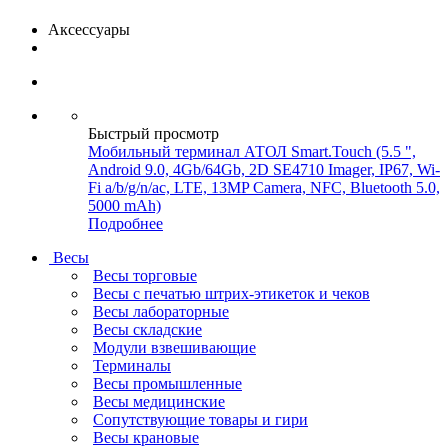
Аксессуары
Быстрый просмотр
Мобильный терминал АТОЛ Smart.Touch (5.5 ",
Android 9.0, 4Gb/64Gb, 2D SE4710 Imager, IP67, Wi-
Fi a/b/g/n/ac, LTE, 13MP Camera, NFC, Bluetooth 5.0,
5000 mAh)
Подробнее
Весы
Весы торговые
Весы с печатью штрих-этикеток и чеков
Весы лабораторные
Весы складские
Модули взвешивающие
Терминалы
Весы промышленные
Весы медицинские
Сопутствующие товары и гири
Весы крановые