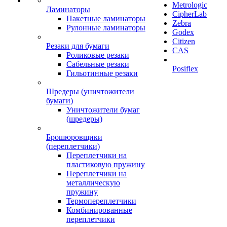
Metrologic
Ламинаторы
CipherLab
Пакетные ламинаторы
Zebra
Рулонные ламинаторы
Godex
Citizen
Резаки для бумаги
CAS
Роликовые резаки
Сабельные резаки
Posiflex
Гильотинные резаки
Шредеры (уничтожители
бумаги)
Уничтожители бумаг
(шредеры)
Брошюровщики
(переплетчики)
Переплетчики на
пластиковую пружину
Переплетчики на
металлическую
пружину
Термопереплетчики
Комбинированные
переплетчики