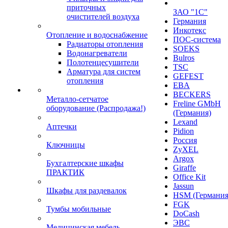
приточных
ЗАО "1С"
очистителей воздуха
Германия
Инкотекс
Отопление и водоснабжение
ПОС-система
Радиаторы отопления
SOEKS
Водонагреватели
Bulros
Полотенцесушители
TSC
Арматура для систем
GEFEST
отопления
EBA
BECKERS
Металло-сетчатое
Freline GMbH
оборудование (Распродажа!)
(Германия)
Lexand
Аптечки
Pidion
Россия
Ключницы
ZyXEL
Argox
Бухгалтерские шкафы
Giraffe
ПРАКТИК
Office Kit
Jassun
Шкафы для раздевалок
HSM (Германия
FGK
Тумбы мобильные
DoCash
ЭВС
Медицинская мебель