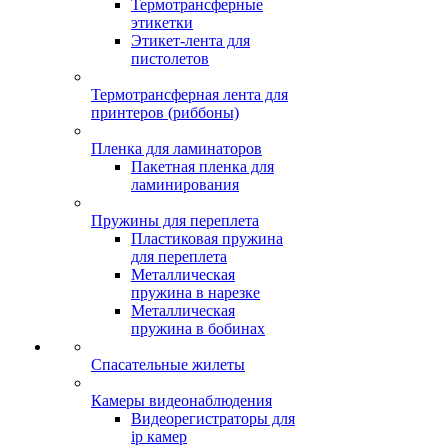
Термотрансферные
этикетки
Этикет-лента для
пистолетов
Термотрансферная лента для
принтеров (риббоны)
Пленка для ламинаторов
Пакетная пленка для
ламинирования
Пружины для переплета
Пластиковая пружина
для переплета
Металлическая
пружина в нарезке
Металлическая
пружина в бобинах
Спасательные жилеты
Камеры видеонаблюдения
Видеорегистраторы для
ip камер