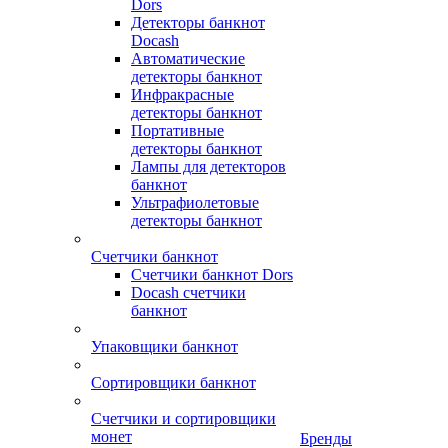
Dors
Детекторы банкнот
Docash
Автоматические
детекторы банкнот
Инфракрасные
детекторы банкнот
Портативные
детекторы банкнот
Лампы для детекторов
банкнот
Ультрафиолетовые
детекторы банкнот
Счетчики банкнот
Счетчики банкнот Dors
Docash счетчики
банкнот
Упаковщики банкнот
Сортировщики банкнот
Счетчики и сортировщики
монет
Бренды