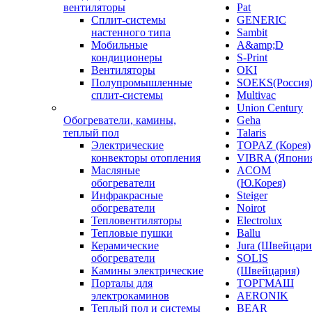
вентиляторы
Pat
Сплит-системы
GENERIC
настенного типа
Sambit
Мобильные
A&amp;D
кондиционеры
S-Print
Вентиляторы
OKI
Полупромышленные
SOEKS(Россия
сплит-системы
Multivac
Union Century
Обогреватели, камины,
Geha
теплый пол
Talaris
Электрические
TOPAZ (Корея)
конвекторы отопления
VIBRA (Япони
Масляные
ACOM
обогреватели
(Ю.Корея)
Инфракрасные
Steiger
обогреватели
Noirot
Тепловентиляторы
Electrolux
Тепловые пушки
Ballu
Керамические
Jura (Швейцари
обогреватели
SOLIS
Камины электрические
(Швейцария)
Порталы для
ТОРГМАШ
электрокаминов
AERONIK
Теплый пол и системы
BEAR