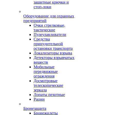
защитные крючки и
стоп-локи
Оборудование для охранных
предприятий
Очки стрелковые,
тактические
Пулеулавливатели
Средства
принудительной
остановки транспорта
Локализаторы взрыва
Детекторы взрывчатых
веществ
Мобильные
передвижные
ограждения
Досмотровые
телескопические
зеркала
Лопаты пехотные
Рации
Бронезащита
Бронежилеты