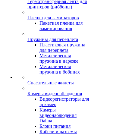
Термотрансферная лента для
принтеров (риббоны)
Пленка для ламинаторов
Пакетная пленка для
ламинирования
Пружины для переплета
Пластиковая пружина
для переплета
Металлическая
пружина в нарезке
Металлическая
пружина в бобинах
Спасательные жилеты
Камеры видеонаблюдения
Видеорегистраторы для
ip камер
Камеры
видеонаблюдения
Dahua
Блоки питания
Кабели и разъемы