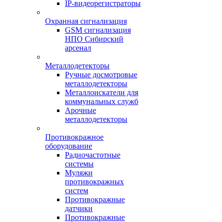
IP-видеорегистраторы
Охранная сигнализация
GSM сигнализация
НПО Сибирский
арсенал
Металлодетекторы
Ручные досмотровые
металлодетекторы
Металлоискатели для
коммунальных служб
Арочные
металлодетекторы
Противокражное
оборудование
Радиочастотные
системы
Муляжи
противокражных
систем
Противокражные
датчики
Противокражные