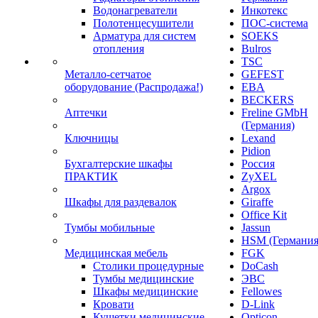
Водонагреватели
Инкотекс
Полотенцесушители
ПОС-система
Арматура для систем
SOEKS
отопления
Bulros
TSC
Металло-сетчатое
GEFEST
оборудование (Распродажа!)
EBA
BECKERS
Аптечки
Freline GMbH
(Германия)
Ключницы
Lexand
Pidion
Бухгалтерские шкафы
Россия
ПРАКТИК
ZyXEL
Argox
Шкафы для раздевалок
Giraffe
Office Kit
Тумбы мобильные
Jassun
HSM (Германия
Медицинская мебель
FGK
Столики процедурные
DoCash
Тумбы медицинские
ЭВС
Шкафы медицинские
Fellowes
Кровати
D-Link
Кушетки медицинские
Opticon