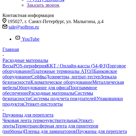
Заказать звонок
Контактная информация
195027, г. Санкт-Петербург, ул. Малыгина, д.4
sale@softron.ru
YouTube
Главная
-
Расходные материалы
Весы
POS-периферия
ККТ / Онлайн-кассы (54-ФЗ)
Торговое
оборудование
Платежные терминалы АТОЛ
Банковское
оборудование
Сейфы
Дозиметры, нитрат-тестер
Зеркала
безопасности
Климатическое оборудование
Металлическая
мебель
Оборудование для офиса
Программное
обеспечение
Расходные материалы
Системы
безопасности
Системы подсчета покупателей
Упаковщики
продуктов
Этикет-пистолеты
-
Пружины для переплета
Чековая лента термочувствительная
Этикет-
ленты
Термотрансферная лента для принтеров
(риббоны)
Пленка для ламинаторов
Пружины для переплета