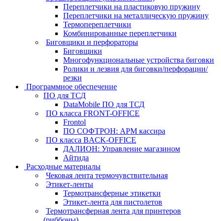
Переплетчики на пластиковую пружину
Переплетчики на металлическую пружину
Термопереплетчики
Комбинированные переплетчики
Биговщики и перфораторы
Биговщики
Многофункциональные устройства биговки
Ролики и лезвия для биговки/перфорации/
резки
Программное обеспечение
ПО для ТСД
DataMobile ПО для ТСД
ПО класса FRONT-OFFICE
Frontol
ПО СОФТРОН: АРМ кассира
ПО класса BACK-OFFICE
ДАЛИОН: Управление магазином
Айтида
Расходные материалы
Чековая лента термочувствительная
Этикет-ленты
Термотрансферные этикетки
Этикет-лента для пистолетов
Термотрансферная лента для принтеров
(риббоны)