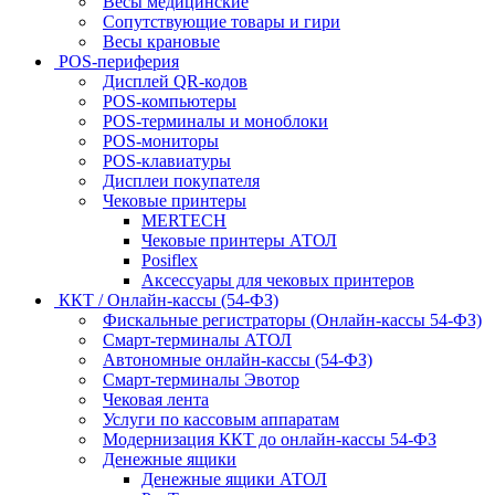
Весы медицинские
Сопутствующие товары и гири
Весы крановые
POS-периферия
Дисплей QR-кодов
POS-компьютеры
POS-терминалы и моноблоки
POS-мониторы
POS-клавиатуры
Дисплеи покупателя
Чековые принтеры
MERTECH
Чековые принтеры АТОЛ
Posiflex
Аксессуары для чековых принтеров
ККТ / Онлайн-кассы (54-ФЗ)
Фискальные регистраторы (Онлайн-кассы 54-ФЗ)
Смарт-терминалы АТОЛ
Автономные онлайн-кассы (54-ФЗ)
Смарт-терминалы Эвотор
Чековая лента
Услуги по кассовым аппаратам
Модернизация ККТ до онлайн-кассы 54-ФЗ
Денежные ящики
Денежные ящики АТОЛ