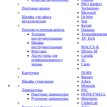
PRO Intellect
Почтовые ящики
Technology
Microsoft
Шкафы для офиса
Dr.Web
металлические
Star
Китай
Производственная мебель
Datamax
Тележки
Телеинформсвя
инструментальные
AV Tech
Шкафы
инструментальные
МАССА-К
Верстаки
Штрих-М
Аксессуары для
Cassida
перфорированного
1С
экрана
Casio
Картотеки
DORS
Magner
Шкафы сушильные
Zebex
Motorola
Ламинаторы
PSC
Пакетные ламинаторы
HONEYWELL
Рулонные ламинаторы
Metrologic
CipherLab