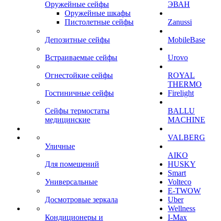
Оружейные сейфы
ЭВАН
Оружейные шкафы
Пистолетные сейфы
Zanussi
Депозитные сейфы
MobileBase
Встраиваемые сейфы
Urovo
Огнестойкие сейфы
ROYAL
THERMO
Гостиничные сейфы
Firelight
Сейфы термостаты
BALLU
медицинские
MACHINE
VALBERG
Уличные
AIKO
Для помещений
HUSKY
Smart
Универсальные
Volteco
E-TWOW
Досмотровые зеркала
Uber
Wellness
Кондиционеры и
I-Max