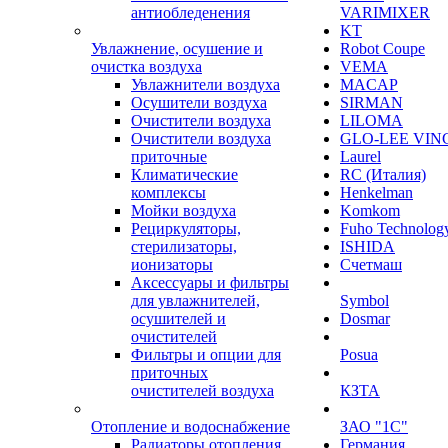
антиобледенения
VARIMIXER
KT
Увлажнение, осушение и
Robot Coupe
очистка воздуха
VEMA
Увлажнители воздуха
MACAP
Осушители воздуха
SIRMAN
Очистители воздуха
LILOMA
Очистители воздуха
GLO-LEE VIN
приточные
Laurel
Климатические
RC (Италия)
комплексы
Henkelman
Мойки воздуха
Komkom
Рециркуляторы,
Fuho Technolog
стерилизаторы,
ISHIDA
ионизаторы
Счетмаш
Аксессуары и фильтры
для увлажнителей,
Symbol
осушителей и
Dosmar
очистителей
Фильтры и опции для
Posua
приточных
очистителей воздуха
КЗТА
Отопление и водоснабжение
ЗАО "1С"
Радиаторы отопления
Германия