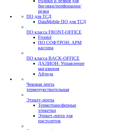
Ролики и лезвия для
биговки/перфорации/
резки
ПО для ТСД
DataMobile ПО для ТСД
ПО класса FRONT-OFFICE
Frontol
ПО СОФТРОН: АРМ
кассира
ПО класса BACK-OFFICE
ДАЛИОН: Управление
магазином
Айтида
Чековая лента
термочувствительная
Этикет-ленты
Термотрансферные
этикетки
Этикет-лента для
пистолетов