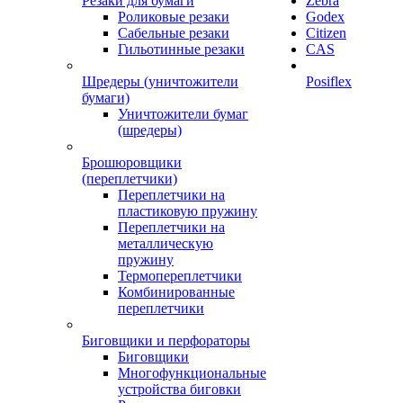
Резаки для бумаги
Zebra
Роликовые резаки
Godex
Сабельные резаки
Citizen
Гильотинные резаки
CAS
Шредеры (уничтожители
Posiflex
бумаги)
Уничтожители бумаг
(шредеры)
Брошюровщики
(переплетчики)
Переплетчики на
пластиковую пружину
Переплетчики на
металлическую
пружину
Термопереплетчики
Комбинированные
переплетчики
Биговщики и перфораторы
Биговщики
Многофункциональные
устройства биговки