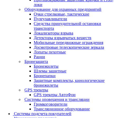
локи
Оборудование для охранных предприятий
Очки стрелковые, тактические
Пулеулавливатели
Средства принудительной остановки
транспорта
Локализаторы взрыва
Детекторы взрывчатых веществ
Мобильные передвижные ограждения
Досмотровые телескопические зеркала
Лопаты пехотные
Рации
Бронезащита
Бронежилеты
Шлемы защитные
Бронепапки
Защитные комплекты, кинологические
бронежилеты
GPS трекеры
GPS трекеры АвтоФон
Системы оповещения и трансляции
Громкоговорители
Трансляционное оборудование
Системы подсчета покупателей