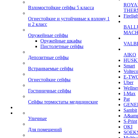
ROYA
Взломостойкие сейфы 5 класса
THER
Firelig
Огнестойкие и устойчивые к взлому 1
и 2 класс
BALL
MACH
Оружейные сейфы
Оружейные шкафы
VALB
Пистолетные сейфы
AIKO
Депозитные сейфы
HUSK
Smart
Встраиваемые сейфы
Voltec
E-TW
Огнестойкие сейфы
Uber
Wellne
Гостиничные сейфы
I-Max
Pat
Сейфы термостаты медицинские
GENE
Sambit
A&am
Уличные
S-Print
OKI
Для помещений
SOEKS
Multiv