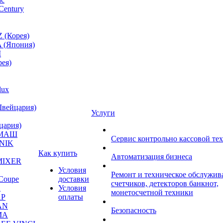
Century
 (Корея)
 (Япония)
M
ея)
lux
Швейцария)
Услуги
цария)
МАШ
Сервис контрольно кассовой те
NIK
Как купить
Автоматизация бизнеса
MIXER
Условия
Ремонт и техническое обслужив
Coupe
доставки
счетчиков, детекторов банкнот,
A
Условия
монетосчетной техники
P
оплаты
AN
Безопасность
MA