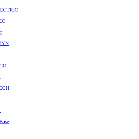
LECTRIC
EO
r
MYN
CO
L
ECH
i
Base