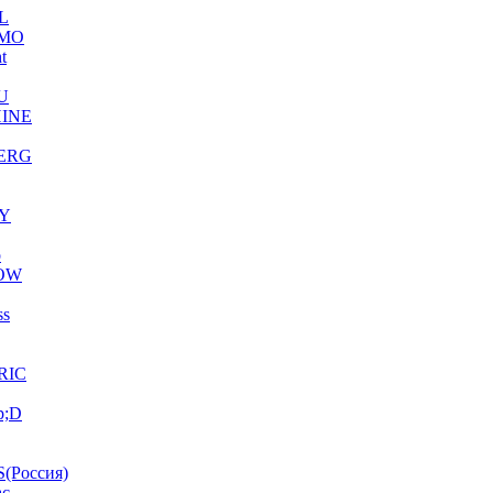
L
MO
ht
U
INE
ERG
Y
o
OW
ss
RIC
p;D
(Россия)
ac