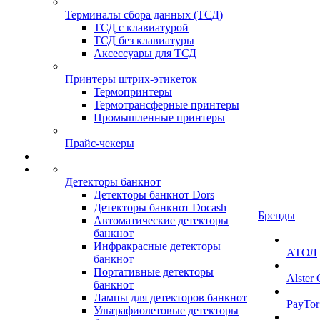
Терминалы сбора данных (ТСД)
ТСД с клавиатурой
ТСД без клавиатуры
Аксессуары для ТСД
Принтеры штрих-этикеток
Термопринтеры
Термотрансферные принтеры
Промышленные принтеры
Прайс-чекеры
Детекторы банкнот
Детекторы банкнот Dors
Детекторы банкнот Docash
Бренды
Автоматические детекторы
банкнот
Инфракрасные детекторы
АТОЛ
банкнот
Портативные детекторы
Alster
банкнот
Лампы для детекторов банкнот
PayTor
Ультрафиолетовые детекторы