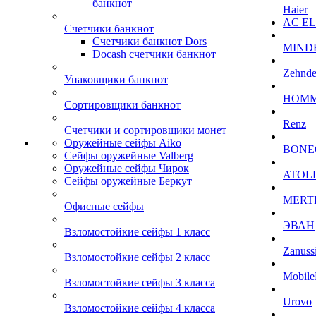
банкнот
Haier
AC E
Счетчики банкнот
Счетчики банкнот Dors
MIND
Docash счетчики банкнот
Zehnde
Упаковщики банкнот
HOM
Сортировщики банкнот
Renz
Счетчики и сортировщики монет
Оружейные сейфы Aiko
BONE
Сейфы оружейные Valberg
Оружейные сейфы Чирок
ATOL
Сейфы оружейные Беркут
MERT
Офисные сейфы
ЭВАН
Взломостойкие сейфы 1 класс
Zanuss
Взломостойкие сейфы 2 класс
Mobile
Взломостойкие сейфы 3 класса
Urovo
Взломостойкие сейфы 4 класса