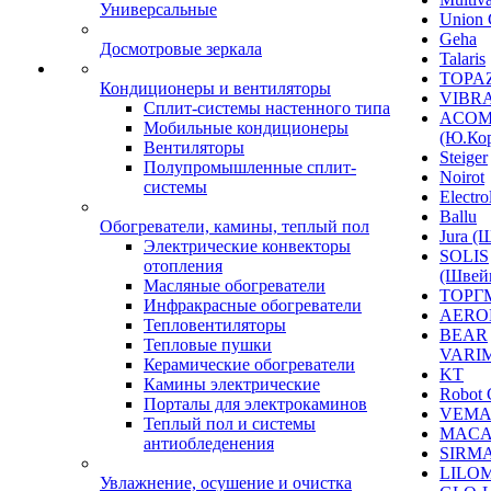
Универсальные
Union 
Geha
Досмотровые зеркала
Talaris
TOPAZ
Кондиционеры и вентиляторы
VIBRA
Сплит-системы настенного типа
ACO
Мобильные кондиционеры
(Ю.Кор
Вентиляторы
Steiger
Полупромышленные сплит-
Noirot
системы
Electro
Ballu
Обогреватели, камины, теплый пол
Jura (
Электрические конвекторы
SOLIS
отопления
(Швей
Масляные обогреватели
ТОРГ
Инфракрасные обогреватели
AERO
Тепловентиляторы
BEAR
Тепловые пушки
VARI
Керамические обогреватели
KT
Камины электрические
Robot 
Порталы для электрокаминов
VEM
Теплый пол и системы
MACA
антиобледенения
SIRM
LILO
Увлажнение, осушение и очистка