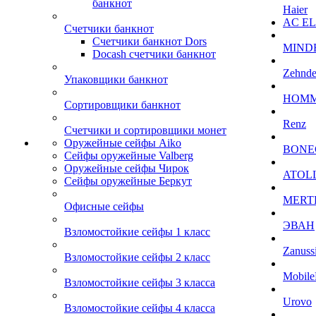
банкнот
Haier
AC E
Счетчики банкнот
Счетчики банкнот Dors
MIND
Docash счетчики банкнот
Zehnde
Упаковщики банкнот
HOM
Сортировщики банкнот
Renz
Счетчики и сортировщики монет
Оружейные сейфы Aiko
BONE
Сейфы оружейные Valberg
Оружейные сейфы Чирок
ATOL
Сейфы оружейные Беркут
MERT
Офисные сейфы
ЭВАН
Взломостойкие сейфы 1 класс
Zanuss
Взломостойкие сейфы 2 класс
Mobile
Взломостойкие сейфы 3 класса
Urovo
Взломостойкие сейфы 4 класса