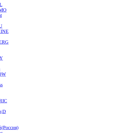
L
MO
ht
U
INE
ERG
Y
o
OW
ss
RIC
p;D
(Россия)
ac