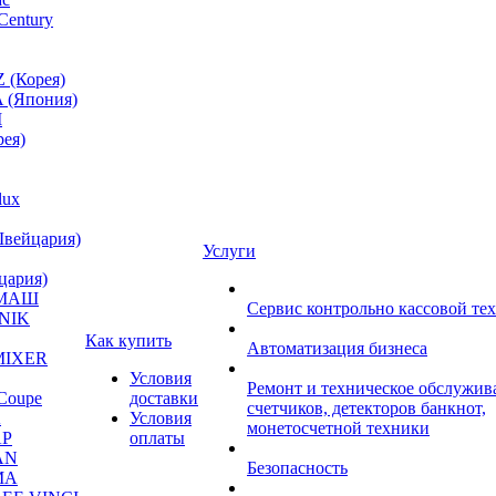
Century
 (Корея)
 (Япония)
M
ея)
lux
Швейцария)
Услуги
цария)
МАШ
Сервис контрольно кассовой те
NIK
Как купить
Автоматизация бизнеса
MIXER
Условия
Ремонт и техническое обслужив
Coupe
доставки
счетчиков, детекторов банкнот,
A
Условия
монетосчетной техники
P
оплаты
AN
Безопасность
MA