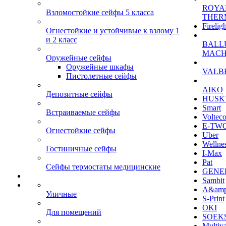
ROYA
Взломостойкие сейфы 5 класса
THER
Firelig
Огнестойкие и устойчивые к взлому 1
и 2 класс
BALL
MACH
Оружейные сейфы
Оружейные шкафы
VALB
Пистолетные сейфы
AIKO
Депозитные сейфы
HUSK
Smart
Встраиваемые сейфы
Voltec
E-TW
Огнестойкие сейфы
Uber
Wellne
Гостиничные сейфы
I-Max
Pat
Сейфы термостаты медицинские
GENE
Sambit
A&am
Уличные
S-Print
OKI
Для помещений
SOEKS
Multiv