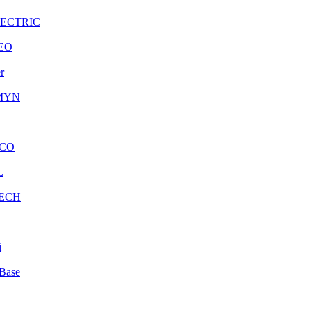
LECTRIC
EO
r
MYN
CO
L
ECH
i
Base