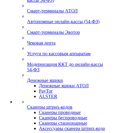
кассы 54-ФЗ)
Смарт-терминалы АТОЛ
Автономные онлайн-кассы (54-ФЗ)
Смарт-терминалы Эвотор
Чековая лента
Услуги по кассовым аппаратам
Модернизация ККТ до онлайн-кассы
54-ФЗ
Денежные ящики
Денежные ящики АТОЛ
PayTor
ALSTER
Сканеры штрих-кодов
Сканеры проводные
Сканеры беспроводные
Сканеры стационарные
Аксессуары сканера штрих-кода