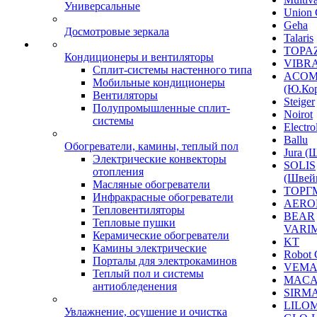
Универсальные
Union 
Geha
Досмотровые зеркала
Talaris
TOPAZ
Кондиционеры и вентиляторы
VIBRA
Сплит-системы настенного типа
ACO
Мобильные кондиционеры
(Ю.Кор
Вентиляторы
Steiger
Полупромышленные сплит-
Noirot
системы
Electro
Ballu
Обогреватели, камины, теплый пол
Jura (
Электрические конвекторы
SOLIS
отопления
(Швей
Масляные обогреватели
ТОРГ
Инфракрасные обогреватели
AERO
Тепловентиляторы
BEAR
Тепловые пушки
VARI
Керамические обогреватели
KT
Камины электрические
Robot 
Порталы для электрокаминов
VEM
Теплый пол и системы
MACA
антиобледенения
SIRM
LILO
Увлажнение, осушение и очистка