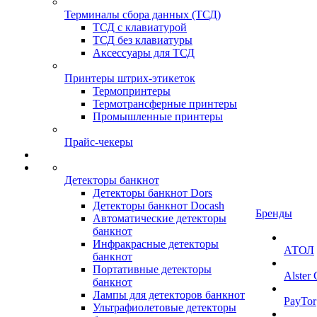
Терминалы сбора данных (ТСД)
ТСД с клавиатурой
ТСД без клавиатуры
Аксессуары для ТСД
Принтеры штрих-этикеток
Термопринтеры
Термотрансферные принтеры
Промышленные принтеры
Прайс-чекеры
Детекторы банкнот
Детекторы банкнот Dors
Детекторы банкнот Docash
Бренды
Автоматические детекторы
банкнот
Инфракрасные детекторы
АТОЛ
банкнот
Портативные детекторы
Alster
банкнот
Лампы для детекторов банкнот
PayTor
Ультрафиолетовые детекторы