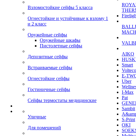
ROYA
Взломостойкие сейфы 5 класса
THER
Firelig
Огнестойкие и устойчивые к взлому 1
и 2 класс
BALL
MACH
Оружейные сейфы
Оружейные шкафы
VALB
Пистолетные сейфы
AIKO
Депозитные сейфы
HUSK
Smart
Встраиваемые сейфы
Voltec
E-TW
Огнестойкие сейфы
Uber
Wellne
Гостиничные сейфы
I-Max
Pat
Сейфы термостаты медицинские
GENE
Sambit
A&am
Уличные
S-Print
OKI
Для помещений
SOEKS
Multiv