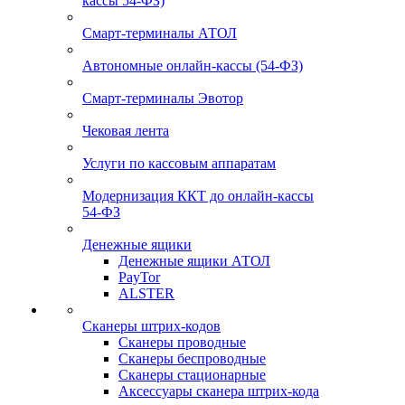
кассы 54-ФЗ)
Смарт-терминалы АТОЛ
Автономные онлайн-кассы (54-ФЗ)
Смарт-терминалы Эвотор
Чековая лента
Услуги по кассовым аппаратам
Модернизация ККТ до онлайн-кассы
54-ФЗ
Денежные ящики
Денежные ящики АТОЛ
PayTor
ALSTER
Сканеры штрих-кодов
Сканеры проводные
Сканеры беспроводные
Сканеры стационарные
Аксессуары сканера штрих-кода