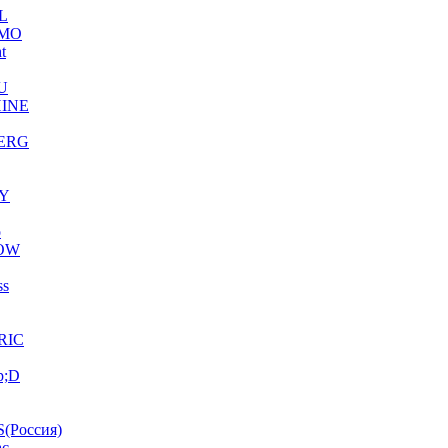
L
MO
ht
U
INE
ERG
Y
o
OW
ss
RIC
p;D
(Россия)
ac