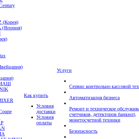
Century
 (Корея)
 (Япония)
M
ея)
lux
Швейцария)
Услуги
цария)
МАШ
Сервис контрольно кассовой те
NIK
Как купить
Автоматизация бизнеса
MIXER
Условия
Ремонт и техническое обслужив
Coupe
доставки
счетчиков, детекторов банкнот,
A
Условия
монетосчетной техники
P
оплаты
AN
Безопасность
MA