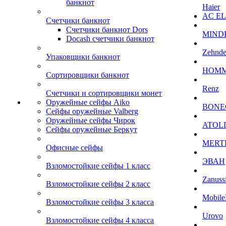
банкнот
Haier
AC E
Счетчики банкнот
Счетчики банкнот Dors
MIND
Docash счетчики банкнот
Zehnde
Упаковщики банкнот
HOM
Сортировщики банкнот
Renz
Счетчики и сортировщики монет
Оружейные сейфы Aiko
BONE
Сейфы оружейные Valberg
Оружейные сейфы Чирок
ATOL
Сейфы оружейные Беркут
MERT
Офисные сейфы
ЭВАН
Взломостойкие сейфы 1 класс
Zanuss
Взломостойкие сейфы 2 класс
Mobile
Взломостойкие сейфы 3 класса
Urovo
Взломостойкие сейфы 4 класса