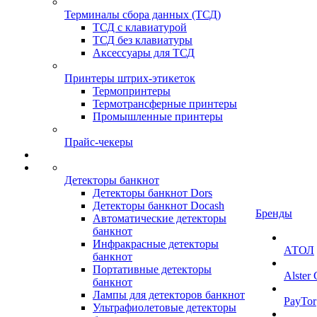
Терминалы сбора данных (ТСД)
ТСД с клавиатурой
ТСД без клавиатуры
Аксессуары для ТСД
Принтеры штрих-этикеток
Термопринтеры
Термотрансферные принтеры
Промышленные принтеры
Прайс-чекеры
Детекторы банкнот
Детекторы банкнот Dors
Детекторы банкнот Docash
Бренды
Автоматические детекторы
банкнот
Инфракрасные детекторы
АТОЛ
банкнот
Портативные детекторы
Alster
банкнот
Лампы для детекторов банкнот
PayTor
Ультрафиолетовые детекторы