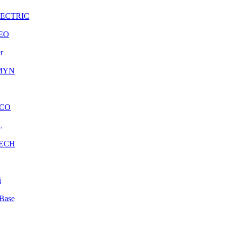
LECTRIC
EO
r
MYN
CO
L
ECH
i
Base