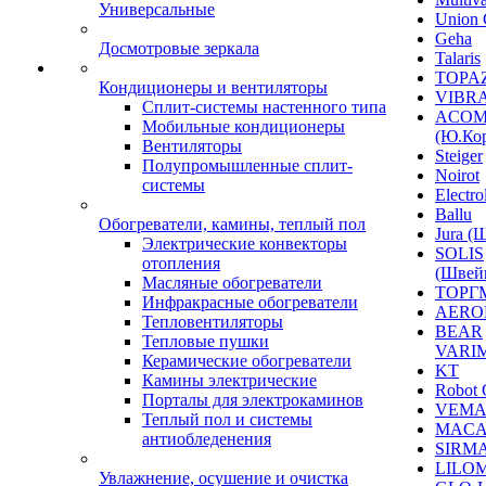
Универсальные
Union 
Geha
Досмотровые зеркала
Talaris
TOPAZ
Кондиционеры и вентиляторы
VIBRA
Сплит-системы настенного типа
ACO
Мобильные кондиционеры
(Ю.Кор
Вентиляторы
Steiger
Полупромышленные сплит-
Noirot
системы
Electro
Ballu
Обогреватели, камины, теплый пол
Jura (
Электрические конвекторы
SOLIS
отопления
(Швей
Масляные обогреватели
ТОРГ
Инфракрасные обогреватели
AERO
Тепловентиляторы
BEAR
Тепловые пушки
VARI
Керамические обогреватели
KT
Камины электрические
Robot 
Порталы для электрокаминов
VEM
Теплый пол и системы
MACA
антиобледенения
SIRM
LILO
Увлажнение, осушение и очистка