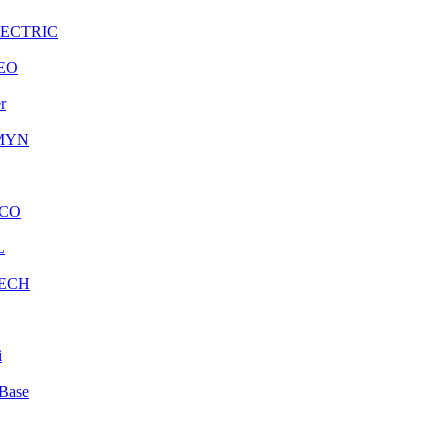
LECTRIC
EO
r
MYN
CO
L
ECH
i
Base