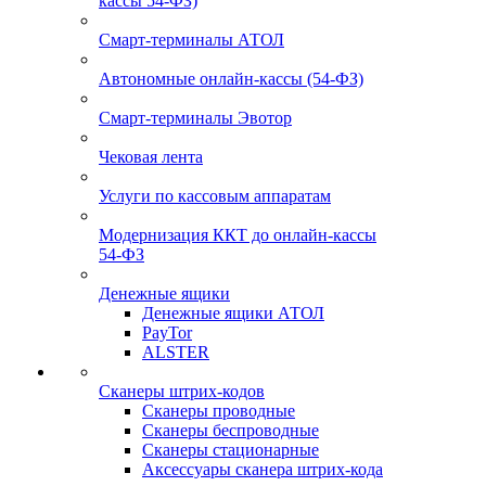
кассы 54-ФЗ)
Смарт-терминалы АТОЛ
Автономные онлайн-кассы (54-ФЗ)
Смарт-терминалы Эвотор
Чековая лента
Услуги по кассовым аппаратам
Модернизация ККТ до онлайн-кассы
54-ФЗ
Денежные ящики
Денежные ящики АТОЛ
PayTor
ALSTER
Сканеры штрих-кодов
Сканеры проводные
Сканеры беспроводные
Сканеры стационарные
Аксессуары сканера штрих-кода