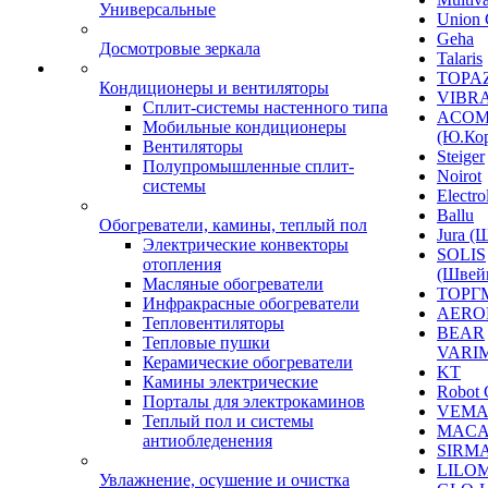
Универсальные
Union 
Geha
Досмотровые зеркала
Talaris
TOPAZ
Кондиционеры и вентиляторы
VIBRA
Сплит-системы настенного типа
ACO
Мобильные кондиционеры
(Ю.Кор
Вентиляторы
Steiger
Полупромышленные сплит-
Noirot
системы
Electro
Ballu
Обогреватели, камины, теплый пол
Jura (
Электрические конвекторы
SOLIS
отопления
(Швей
Масляные обогреватели
ТОРГ
Инфракрасные обогреватели
AERO
Тепловентиляторы
BEAR
Тепловые пушки
VARI
Керамические обогреватели
KT
Камины электрические
Robot 
Порталы для электрокаминов
VEM
Теплый пол и системы
MACA
антиобледенения
SIRM
LILO
Увлажнение, осушение и очистка