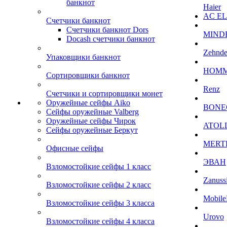
банкнот
Haier
AC E
Счетчики банкнот
Счетчики банкнот Dors
MIND
Docash счетчики банкнот
Zehnde
Упаковщики банкнот
HOM
Сортировщики банкнот
Renz
Счетчики и сортировщики монет
Оружейные сейфы Aiko
BONE
Сейфы оружейные Valberg
Оружейные сейфы Чирок
ATOL
Сейфы оружейные Беркут
MERT
Офисные сейфы
ЭВАН
Взломостойкие сейфы 1 класс
Zanuss
Взломостойкие сейфы 2 класс
Mobile
Взломостойкие сейфы 3 класса
Urovo
Взломостойкие сейфы 4 класса