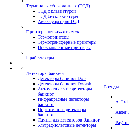
Терминалы сбора данных (ТСД)
ТСД с клавиатурой
ТСД без клавиатуры
Аксессуары для ТСД
Принтеры штрих-этикеток
Термопринтеры
Термотрансферные принтеры
Промышленные принтеры
Прайс-чекеры
Детекторы банкнот
Детекторы банкнот Dors
Детекторы банкнот Docash
Бренды
Автоматические детекторы
банкнот
Инфракрасные детекторы
АТОЛ
банкнот
Портативные детекторы
Alster
банкнот
Лампы для детекторов банкнот
PayTor
Ультрафиолетовые детекторы