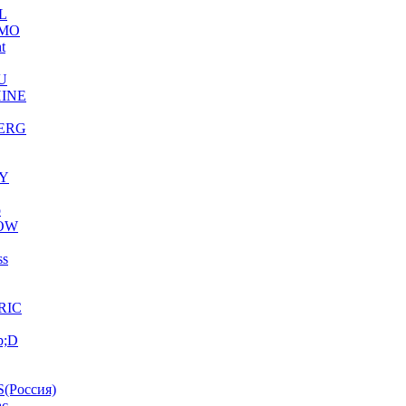
L
MO
ht
U
INE
ERG
Y
o
OW
ss
RIC
p;D
(Россия)
ac