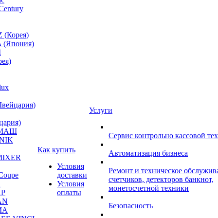
Century
 (Корея)
 (Япония)
M
ея)
lux
Швейцария)
Услуги
цария)
МАШ
Сервис контрольно кассовой те
NIK
Как купить
Автоматизация бизнеса
MIXER
Условия
Ремонт и техническое обслужив
Coupe
доставки
счетчиков, детекторов банкнот,
A
Условия
монетосчетной техники
P
оплаты
AN
Безопасность
MA