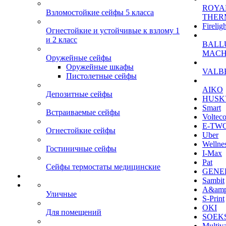
ROYA
Взломостойкие сейфы 5 класса
THER
Firelig
Огнестойкие и устойчивые к взлому 1
и 2 класс
BALL
MACH
Оружейные сейфы
Оружейные шкафы
VALB
Пистолетные сейфы
AIKO
Депозитные сейфы
HUSK
Smart
Встраиваемые сейфы
Voltec
E-TW
Огнестойкие сейфы
Uber
Wellne
Гостиничные сейфы
I-Max
Pat
Сейфы термостаты медицинские
GENE
Sambit
A&am
Уличные
S-Print
OKI
Для помещений
SOEKS
Multiv