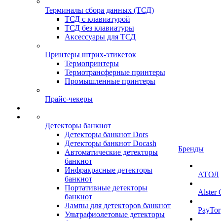
Терминалы сбора данных (ТСД)
ТСД с клавиатурой
ТСД без клавиатуры
Аксессуары для ТСД
Принтеры штрих-этикеток
Термопринтеры
Термотрансферные принтеры
Промышленные принтеры
Прайс-чекеры
Детекторы банкнот
Детекторы банкнот Dors
Детекторы банкнот Docash
Бренды
Автоматические детекторы
банкнот
Инфракрасные детекторы
АТОЛ
банкнот
Портативные детекторы
Alster
банкнот
Лампы для детекторов банкнот
PayTor
Ультрафиолетовые детекторы