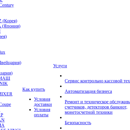
Century
 (Корея)
 (Япония)
M
ея)
lux
Швейцария)
Услуги
цария)
МАШ
Сервис контрольно кассовой те
NIK
Как купить
Автоматизация бизнеса
MIXER
Условия
Ремонт и техническое обслужив
Coupe
доставки
счетчиков, детекторов банкнот,
A
Условия
монетосчетной техники
P
оплаты
AN
Безопасность
MA