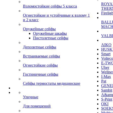
ROYA
Взломостойкие сейфы 5 класса
THER
Firelig
Огнестойкие и устойчивые к взлому 1
и 2 класс
BALL
MACH
Оружейные сейфы
Оружейные шкафы
VALB
Пистолетные сейфы
AIKO
Депозитные сейфы
HUSK
Smart
Встраиваемые сейфы
Voltec
E-TW
Огнестойкие сейфы
Uber
Wellne
Гостиничные сейфы
I-Max
Pat
Сейфы термостаты медицинские
GENE
Sambit
A&am
Уличные
S-Print
OKI
Для помещений
SOEKS
Multiv