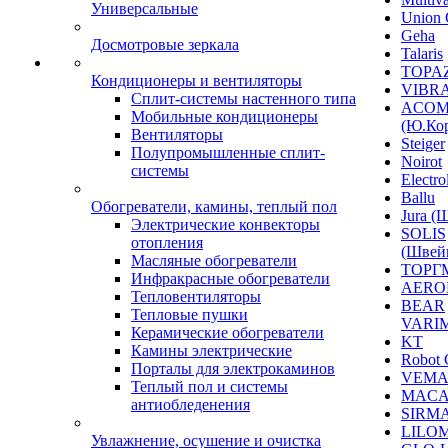
Универсальные
Union 
Geha
Досмотровые зеркала
Talaris
TOPAZ
Кондиционеры и вентиляторы
VIBRA
Сплит-системы настенного типа
ACO
Мобильные кондиционеры
(Ю.Кор
Вентиляторы
Steiger
Полупромышленные сплит-
Noirot
системы
Electro
Ballu
Обогреватели, камины, теплый пол
Jura (
Электрические конвекторы
SOLIS
отопления
(Швей
Масляные обогреватели
ТОРГ
Инфракрасные обогреватели
AERO
Тепловентиляторы
BEAR
Тепловые пушки
VARI
Керамические обогреватели
KT
Камины электрические
Robot 
Порталы для электрокаминов
VEM
Теплый пол и системы
MACA
антиобледенения
SIRM
LILO
Увлажнение, осушение и очистка