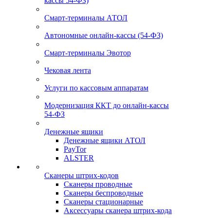
кассы 54-ФЗ)
Смарт-терминалы АТОЛ
Автономные онлайн-кассы (54-ФЗ)
Смарт-терминалы Эвотор
Чековая лента
Услуги по кассовым аппаратам
Модернизация ККТ до онлайн-кассы
54-ФЗ
Денежные ящики
Денежные ящики АТОЛ
PayTor
ALSTER
Сканеры штрих-кодов
Сканеры проводные
Сканеры беспроводные
Сканеры стационарные
Аксессуары сканера штрих-кода