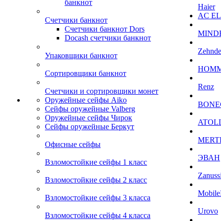
банкнот
Haier
AC E
Счетчики банкнот
Счетчики банкнот Dors
MIND
Docash счетчики банкнот
Zehnde
Упаковщики банкнот
HOM
Сортировщики банкнот
Renz
Счетчики и сортировщики монет
Оружейные сейфы Aiko
BONE
Сейфы оружейные Valberg
Оружейные сейфы Чирок
ATOL
Сейфы оружейные Беркут
MERT
Офисные сейфы
ЭВАН
Взломостойкие сейфы 1 класс
Zanuss
Взломостойкие сейфы 2 класс
Mobile
Взломостойкие сейфы 3 класса
Urovo
Взломостойкие сейфы 4 класса