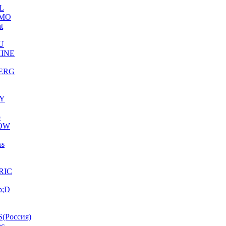
L
MO
ht
U
INE
ERG
Y
o
OW
ss
RIC
p;D
(Россия)
ac