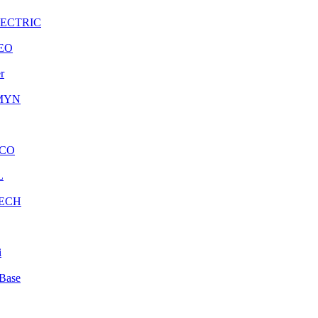
LECTRIC
EO
r
MYN
CO
L
ECH
i
Base