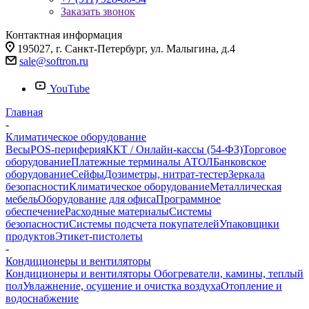
Заказать звонок
Контактная информация
195027, г. Санкт-Петербург, ул. Малыгина, д.4
sale@softron.ru
YouTube
Главная
-
Климатическое оборудование
Весы
POS-периферия
ККТ / Онлайн-кассы (54-ФЗ)
Торговое
оборудование
Платежные терминалы АТОЛ
Банковское
оборудование
Сейфы
Дозиметры, нитрат-тестер
Зеркала
безопасности
Климатическое оборудование
Металлическая
мебель
Оборудование для офиса
Программное
обеспечение
Расходные материалы
Системы
безопасности
Системы подсчета покупателей
Упаковщики
продуктов
Этикет-пистолеты
-
Кондиционеры и вентиляторы
Кондиционеры и вентиляторы
Обогреватели, камины, теплый
пол
Увлажнение, осушение и очистка воздуха
Отопление и
водоснабжение