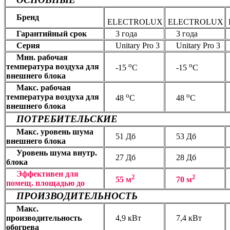
Бренд
ELECTROLUX
ELECTROLUX
Гарантийный срок
3 года
3 года
Серия
Unitary Pro 3
Unitary Pro 3
Мин. рабочая
о
о
температура воздуха для
-15
С
-15
С
внешнего блока
Макс. рабочая
о
о
температура воздуха для
48
С
48
С
внешнего блока
ПОТРЕБИТЕЛЬСКИЕ
Макс. уровень шума
51 Дб
53 Дб
внешнего блока
Уровень шума внутр.
27 Дб
28 Дб
блока
Эффективен для
2
2
55 м
70 м
помещ. площадью до
ПРОИЗВОДИТЕЛЬНОСТЬ
Макс.
производительность
4,9 кВт
7,4 кВт
обогрева