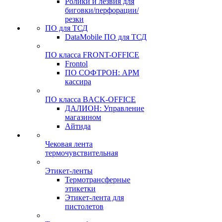
Ролики и лезвия для
биговки/перфорации/
резки
ПО для ТСД
DataMobile ПО для ТСД
ПО класса FRONT-OFFICE
Frontol
ПО СОФТРОН: АРМ
кассира
ПО класса BACK-OFFICE
ДАЛИОН: Управление
магазином
Айтида
Чековая лента
термочувствительная
Этикет-ленты
Термотрансферные
этикетки
Этикет-лента для
пистолетов