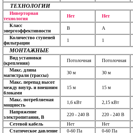
ТЕХНОЛОГИИ
Инверторная
Нет
Нет
технология
Класс
В
А
энергоэффективности
Количество ступеней
1
1
фильтрации
МОНТАЖНЫЕ
Вид установки
Потолочная
Потолочная
(крепления)
Макс. длина
30 м
30 м
магистрали (трассы)
Макс. перепад высот
между внутр. и внешним
15 м
15 м
блоками
Макс. потребляемая
1,6 кВт
2,15 кВт
мощность
Напряжение
220 - 240 В
220 - 240 В
электропитания, В
Сетевой кабель
Нет
Нет
Статическое давление
0-60 Па
0-60 Па