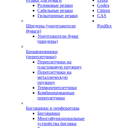
Резаки для бумаги
Zebra
Роликовые резаки
Godex
Сабельные резаки
Citizen
Гильотинные резаки
CAS
Шредеры (уничтожители
Posiflex
бумаги)
Уничтожители бумаг
(шредеры)
Брошюровщики
(переплетчики)
Переплетчики на
пластиковую пружину
Переплетчики на
металлическую
пружину
Термопереплетчики
Комбинированные
переплетчики
Биговщики и перфораторы
Биговщики
Многофункциональные
устройства биговки