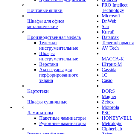
PRO Intellect
Почтовые ящики
Technology
Microsoft
Шкафы для офиса
Dr.Web
металлические
Star
Китай
Производственная мебель
Datamax
Тележки
Телеинформсвя
инструментальные
AV Tech
Шкафы
инструментальные
МАССА-К
Верстаки
Штрих-М
Аксессуары для
Cassida
перфорированного
1С
экрана
Casio
Картотеки
DORS
Magner
Шкафы сушильные
Zebex
Motorola
Ламинаторы
PSC
Пакетные ламинаторы
HONEYWELL
Рулонные ламинаторы
Metrologic
CipherLab