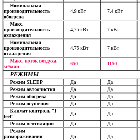
Номинальная
производительность
4,9 кВт
7,4 кВт
обогрева
Макс.
производительность
4,75 кВт
7 кВт
охлаждения
Номинальная
производительность
4,75 кВт
7 кВт
охлаждения
Макс. поток воздуха,
650
1150
м³/мин
РЕЖИМЫ
Режим SLEEP
Да
Да
Режим автоочистки
Да
Да
Режим обогрева
Да
Да
Режим осушения
Да
Да
Климат контроль "I
Да
Да
feel"
Режим вентиляции
Да
Да
Режим
размораживания
Да
Да