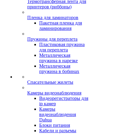
Термотрансферная лента для
принтеров (риббоны)
Пленка для ламинаторов
Пакетная пленка для
ламинирования
Пружины для переплета
Пластиковая пружина
для переплета
Металлическая
пружина в нарезке
Металлическая
пружина в бобинах
Спасательные жилеты
Камеры видеонаблюдения
Видеорегистраторы для
ip камер
Камеры
видеонаблюдения
Dahua
Блоки питания
Кабели и разъемы