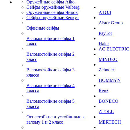
Оружейные сейфы Aiko
Сейфы оружейные Valberg
Оружейные сейфы Чирок
АТОЛ
Сейфы оружейные Беркут
Alster Group
Офисные сейфы
PayTor
Взломостойкие сейфы 1
класс
Haier
AC ELECTRIC
Взломостойкие сейфы 2
класс
MINDEO
Взломостойкие сейфы 3
Zehnder
класса
HOMMYN
Взломостойкие сейфы 4
класса
Renz
Взломостойкие сейфы 5
BONECO
класса
ATOLL
Огнестойкие и устойчивые к
взлому 1 и 2 класс
MERTECH