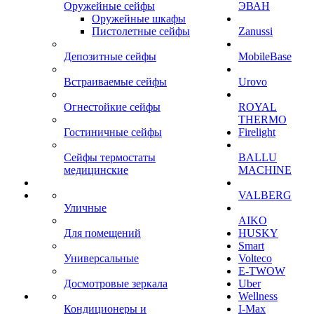
Оружейные сейфы
ЭВАН
Оружейные шкафы
Пистолетные сейфы
Zanussi
Депозитные сейфы
MobileBase
Встраиваемые сейфы
Urovo
Огнестойкие сейфы
ROYAL
THERMO
Гостиничные сейфы
Firelight
Сейфы термостаты
BALLU
медицинские
MACHINE
VALBERG
Уличные
AIKO
Для помещений
HUSKY
Smart
Универсальные
Volteco
E-TWOW
Досмотровые зеркала
Uber
Wellness
Кондиционеры и
I-Max