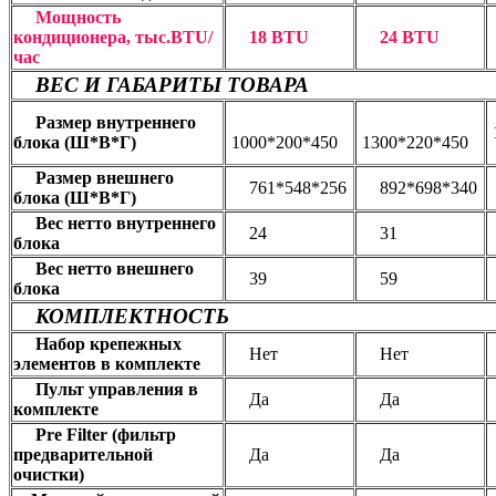
Мощность
кондиционера, тыс.BTU/
18 BTU
24 BTU
час
ВЕС И ГАБАРИТЫ ТОВАРА
Размер внутреннего
блока (Ш*В*Г)
1000*200*450
1300*220*450
Размер внешнего
761*548*256
892*698*340
блока (Ш*В*Г)
Вес нетто внутреннего
24
31
блока
Вес нетто внешнего
39
59
блока
КОМПЛЕКТНОСТЬ
Набор крепежных
Нет
Нет
элементов в комплекте
Пульт управления в
Да
Да
комплекте
Pre Filter (фильтр
предварительной
Да
Да
очистки)