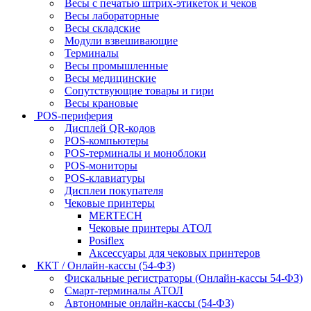
Весы с печатью штрих-этикеток и чеков
Весы лабораторные
Весы складские
Модули взвешивающие
Терминалы
Весы промышленные
Весы медицинские
Сопутствующие товары и гири
Весы крановые
POS-периферия
Дисплей QR-кодов
POS-компьютеры
POS-терминалы и моноблоки
POS-мониторы
POS-клавиатуры
Дисплеи покупателя
Чековые принтеры
MERTECH
Чековые принтеры АТОЛ
Posiflex
Аксессуары для чековых принтеров
ККТ / Онлайн-кассы (54-ФЗ)
Фискальные регистраторы (Онлайн-кассы 54-ФЗ)
Смарт-терминалы АТОЛ
Автономные онлайн-кассы (54-ФЗ)