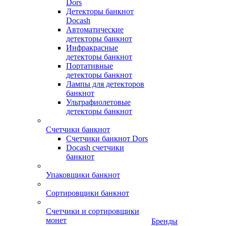
Dors
Детекторы банкнот
Docash
Автоматические
детекторы банкнот
Инфракрасные
детекторы банкнот
Портативные
детекторы банкнот
Лампы для детекторов
банкнот
Ультрафиолетовые
детекторы банкнот
Счетчики банкнот
Счетчики банкнот Dors
Docash счетчики
банкнот
Упаковщики банкнот
Сортировщики банкнот
Счетчики и сортировщики
монет
Бренды