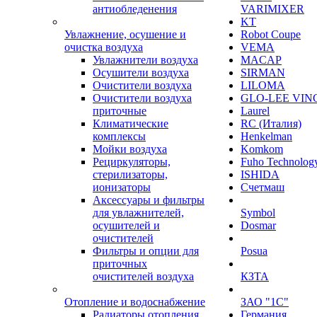
антиобледенения
VARIMIXER
KT
Увлажнение, осушение и
Robot Coupe
очистка воздуха
VEMA
Увлажнители воздуха
MACAP
Осушители воздуха
SIRMAN
Очистители воздуха
LILOMA
Очистители воздуха
GLO-LEE VIN
приточные
Laurel
Климатические
RC (Италия)
комплексы
Henkelman
Мойки воздуха
Komkom
Рециркуляторы,
Fuho Technolog
стерилизаторы,
ISHIDA
ионизаторы
Счетмаш
Аксессуары и фильтры
для увлажнителей,
Symbol
осушителей и
Dosmar
очистителей
Фильтры и опции для
Posua
приточных
очистителей воздуха
КЗТА
Отопление и водоснабжение
ЗАО "1С"
Радиаторы отопления
Германия