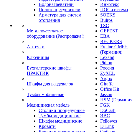
Водонагреватели
Инкотекс
Полотенцесушители
ПОС-система
Арматура для систем
SOEKS
отопления
Bulros
TSC
Металло-сетчатое
GEFEST
оборудование (Распродажа!)
EBA
BECKERS
Аптечки
Freline GMbH
(Германия)
Ключницы
Lexand
Pidion
Бухгалтерские шкафы
Россия
ПРАКТИК
ZyXEL
Argox
Шкафы для раздевалок
Giraffe
Office Kit
Тумбы мобильные
Jassun
HSM (Германия
Медицинская мебель
FGK
Столики процедурные
DoCash
Тумбы медицинские
ЭВС
Шкафы медицинские
Fellowes
Кровати
D-Link
Кушетки медицинские
Opticon