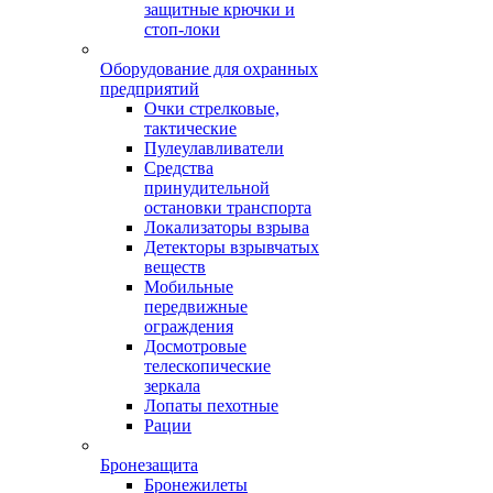
защитные крючки и
стоп-локи
Оборудование для охранных
предприятий
Очки стрелковые,
тактические
Пулеулавливатели
Средства
принудительной
остановки транспорта
Локализаторы взрыва
Детекторы взрывчатых
веществ
Мобильные
передвижные
ограждения
Досмотровые
телескопические
зеркала
Лопаты пехотные
Рации
Бронезащита
Бронежилеты