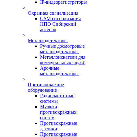
IP-видеорегистраторы
Охранная сигнализация
GSM сигнализация
НПО Сибирский
арсенал
Металлодетекторы
Ручные досмотровые
металлодетекторы
Металлоискатели для
коммунальных служб
Арочные
металлодетекторы
Противокражное
оборудование
Радиочастотные
системы
Муляжи
противокражных
систем
Противокражные
датчики
Противокражные