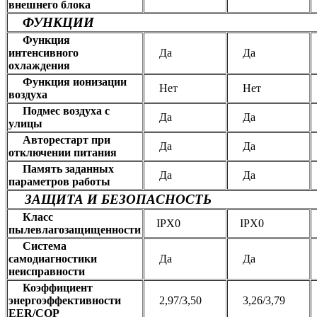
внешнего блока
ФУНКЦИИ
Функция
интенсивного
Да
Да
охлаждения
Функция ионизации
Нет
Нет
воздуха
Подмес воздуха с
Да
Да
улицы
Авторестарт при
Да
Да
отключении питания
Память заданных
Да
Да
параметров работы
ЗАЩИТА И БЕЗОПАСНОСТЬ
Класс
IPX0
IPX0
пылевлагозащищенности
Система
самодиагностики
Да
Да
неисправности
Коэффициент
энергоэффективности
2,97/3,50
3,26/3,79
EER/COP