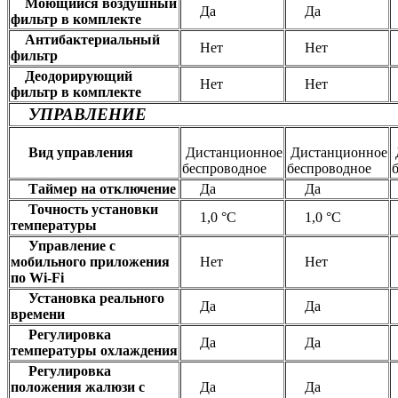
Моющийся воздушный
Да
Да
фильтр в комплекте
Антибактериальный
Нет
Нет
фильтр
Деодорирующий
Нет
Нет
фильтр в комплекте
УПРАВЛЕНИЕ
Вид управления
Дистанционное
Дистанционное
беспроводное
беспроводное
Таймер на отключение
Да
Да
Точность установки
1,0 °С
1,0 °С
температуры
Управление c
мобильного приложения
Нет
Нет
по Wi-Fi
Установка реального
Да
Да
времени
Регулировка
Да
Да
температуры охлаждения
Регулировка
положения жалюзи с
Да
Да