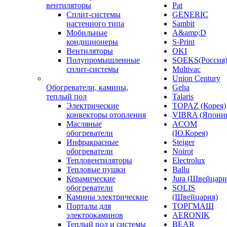
вентиляторы
Pat
Сплит-системы
GENERIC
настенного типа
Sambit
Мобильные
A&amp;D
кондиционеры
S-Print
Вентиляторы
OKI
Полупромышленные
SOEKS(Россия
сплит-системы
Multivac
Union Century
Обогреватели, камины,
Geha
теплый пол
Talaris
Электрические
TOPAZ (Корея)
конвекторы отопления
VIBRA (Япони
Масляные
ACOM
обогреватели
(Ю.Корея)
Инфракрасные
Steiger
обогреватели
Noirot
Тепловентиляторы
Electrolux
Тепловые пушки
Ballu
Керамические
Jura (Швейцари
обогреватели
SOLIS
Камины электрические
(Швейцария)
Порталы для
ТОРГМАШ
электрокаминов
AERONIK
Теплый пол и системы
BEAR