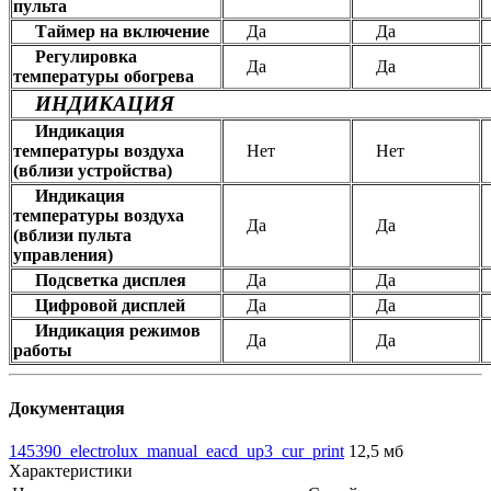
пульта
Таймер на включение
Да
Да
Регулировка
Да
Да
температуры обогрева
ИНДИКАЦИЯ
Индикация
температуры воздуха
Нет
Нет
(вблизи устройства)
Индикация
температуры воздуха
Да
Да
(вблизи пульта
управления)
Подсветка дисплея
Да
Да
Цифровой дисплей
Да
Да
Индикация режимов
Да
Да
работы
Документация
145390_electrolux_manual_eacd_up3_cur_print
12,5 мб
Характеристики