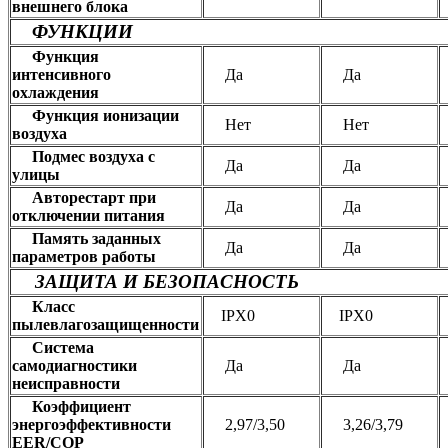
внешнего блока
ФУНКЦИИ
Функция
интенсивного
Да
Да
охлаждения
Функция ионизации
Нет
Нет
воздуха
Подмес воздуха с
Да
Да
улицы
Авторестарт при
Да
Да
отключении питания
Память заданных
Да
Да
параметров работы
ЗАЩИТА И БЕЗОПАСНОСТЬ
Класс
IPX0
IPX0
пылевлагозащищенности
Система
самодиагностики
Да
Да
неисправности
Коэффициент
энергоэффективности
2,97/3,50
3,26/3,79
EER/COP