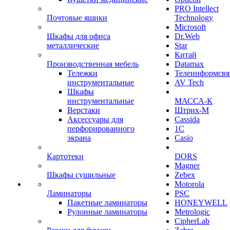
PRO Intellect
Почтовые ящики
Technology
Microsoft
Шкафы для офиса
Dr.Web
металлические
Star
Китай
Производственная мебель
Datamax
Тележки
Телеинформсвя
инструментальные
AV Tech
Шкафы
инструментальные
МАССА-К
Верстаки
Штрих-М
Аксессуары для
Cassida
перфорированного
1С
экрана
Casio
Картотеки
DORS
Magner
Шкафы сушильные
Zebex
Motorola
Ламинаторы
PSC
Пакетные ламинаторы
HONEYWELL
Рулонные ламинаторы
Metrologic
CipherLab