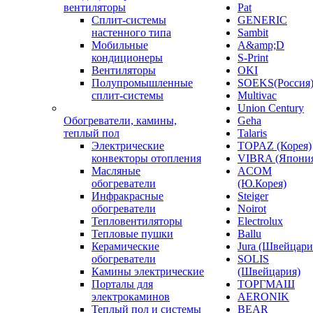
вентиляторы
Pat
Сплит-системы
GENERIC
настенного типа
Sambit
Мобильные
A&amp;D
кондиционеры
S-Print
Вентиляторы
OKI
Полупромышленные
SOEKS(Россия
сплит-системы
Multivac
Union Century
Обогреватели, камины,
Geha
теплый пол
Talaris
Электрические
TOPAZ (Корея)
конвекторы отопления
VIBRA (Япони
Масляные
ACOM
обогреватели
(Ю.Корея)
Инфракрасные
Steiger
обогреватели
Noirot
Тепловентиляторы
Electrolux
Тепловые пушки
Ballu
Керамические
Jura (Швейцари
обогреватели
SOLIS
Камины электрические
(Швейцария)
Порталы для
ТОРГМАШ
электрокаминов
AERONIK
Теплый пол и системы
BEAR