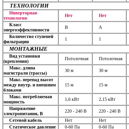
ТЕХНОЛОГИИ
Инверторная
Нет
Нет
технология
Класс
В
А
энергоэффективности
Количество ступеней
1
1
фильтрации
МОНТАЖНЫЕ
Вид установки
Потолочная
Потолочная
(крепления)
Макс. длина
30 м
30 м
магистрали (трассы)
Макс. перепад высот
между внутр. и внешним
15 м
15 м
блоками
Макс. потребляемая
1,6 кВт
2,15 кВт
мощность
Напряжение
220 - 240 В
220 - 240 В
электропитания, В
Сетевой кабель
Нет
Нет
Статическое давление
0-60 Па
0-60 Па