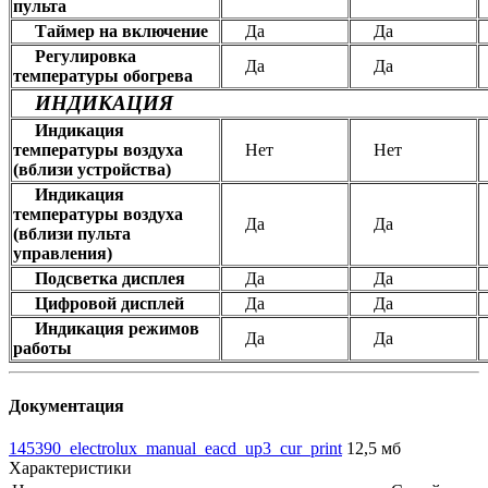
пульта
Таймер на включение
Да
Да
Регулировка
Да
Да
температуры обогрева
ИНДИКАЦИЯ
Индикация
температуры воздуха
Нет
Нет
(вблизи устройства)
Индикация
температуры воздуха
Да
Да
(вблизи пульта
управления)
Подсветка дисплея
Да
Да
Цифровой дисплей
Да
Да
Индикация режимов
Да
Да
работы
Документация
145390_electrolux_manual_eacd_up3_cur_print
12,5 мб
Характеристики