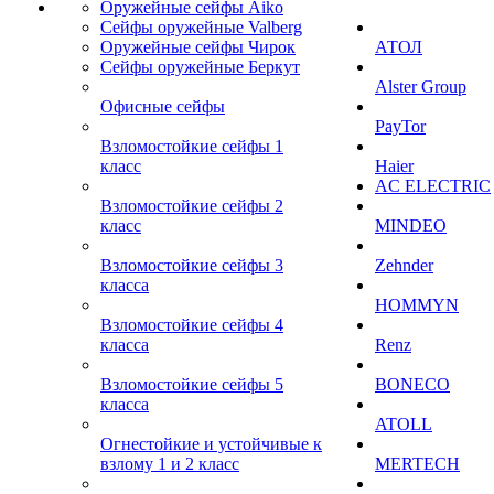
Оружейные сейфы Aiko
Сейфы оружейные Valberg
Оружейные сейфы Чирок
АТОЛ
Сейфы оружейные Беркут
Alster Group
Офисные сейфы
PayTor
Взломостойкие сейфы 1
класс
Haier
AC ELECTRIC
Взломостойкие сейфы 2
класс
MINDEO
Взломостойкие сейфы 3
Zehnder
класса
HOMMYN
Взломостойкие сейфы 4
класса
Renz
Взломостойкие сейфы 5
BONECO
класса
ATOLL
Огнестойкие и устойчивые к
взлому 1 и 2 класс
MERTECH