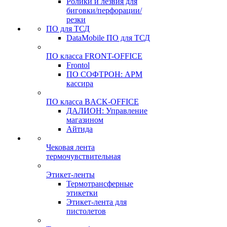
Ролики и лезвия для
биговки/перфорации/
резки
ПО для ТСД
DataMobile ПО для ТСД
ПО класса FRONT-OFFICE
Frontol
ПО СОФТРОН: АРМ
кассира
ПО класса BACK-OFFICE
ДАЛИОН: Управление
магазином
Айтида
Чековая лента
термочувствительная
Этикет-ленты
Термотрансферные
этикетки
Этикет-лента для
пистолетов