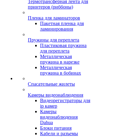
Термотрансферная лента для
принтеров (риббоны)
Пленка для ламинаторов
Пакетная пленка для
ламинирования
Пружины для переплета
Пластиковая пружина
для переплета
Металлическая
пружина в нарезке
Металлическая
пружина в бобинах
Спасательные жилеты
Камеры видеонаблюдения
Видеорегистраторы для
ip камер
Камеры
видеонаблюдения
Dahua
Блоки питания
Кабели и разъемы