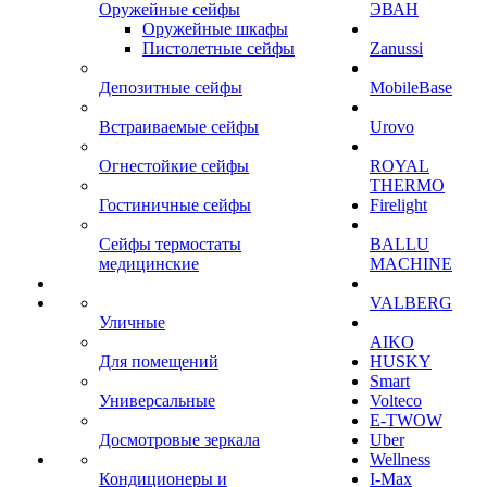
Оружейные сейфы
ЭВАН
Оружейные шкафы
Пистолетные сейфы
Zanussi
Депозитные сейфы
MobileBase
Встраиваемые сейфы
Urovo
Огнестойкие сейфы
ROYAL
THERMO
Гостиничные сейфы
Firelight
Сейфы термостаты
BALLU
медицинские
MACHINE
VALBERG
Уличные
AIKO
Для помещений
HUSKY
Smart
Универсальные
Volteco
E-TWOW
Досмотровые зеркала
Uber
Wellness
Кондиционеры и
I-Max