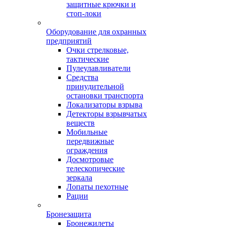
защитные крючки и
стоп-локи
Оборудование для охранных
предприятий
Очки стрелковые,
тактические
Пулеулавливатели
Средства
принудительной
остановки транспорта
Локализаторы взрыва
Детекторы взрывчатых
веществ
Мобильные
передвижные
ограждения
Досмотровые
телескопические
зеркала
Лопаты пехотные
Рации
Бронезащита
Бронежилеты