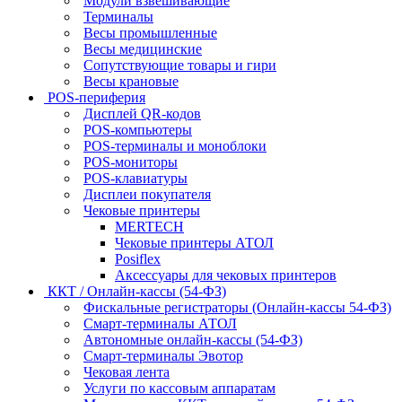
Модули взвешивающие
Терминалы
Весы промышленные
Весы медицинские
Сопутствующие товары и гири
Весы крановые
POS-периферия
Дисплей QR-кодов
POS-компьютеры
POS-терминалы и моноблоки
POS-мониторы
POS-клавиатуры
Дисплеи покупателя
Чековые принтеры
MERTECH
Чековые принтеры АТОЛ
Posiflex
Аксессуары для чековых принтеров
ККТ / Онлайн-кассы (54-ФЗ)
Фискальные регистраторы (Онлайн-кассы 54-ФЗ)
Смарт-терминалы АТОЛ
Автономные онлайн-кассы (54-ФЗ)
Смарт-терминалы Эвотор
Чековая лента
Услуги по кассовым аппаратам