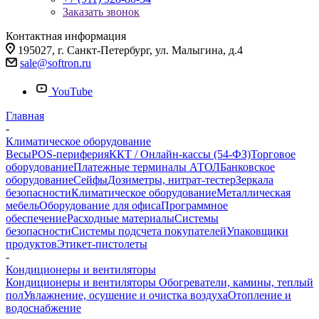
Заказать звонок
Контактная информация
195027, г. Санкт-Петербург, ул. Малыгина, д.4
sale@softron.ru
YouTube
Главная
-
Климатическое оборудование
Весы
POS-периферия
ККТ / Онлайн-кассы (54-ФЗ)
Торговое
оборудование
Платежные терминалы АТОЛ
Банковское
оборудование
Сейфы
Дозиметры, нитрат-тестер
Зеркала
безопасности
Климатическое оборудование
Металлическая
мебель
Оборудование для офиса
Программное
обеспечение
Расходные материалы
Системы
безопасности
Системы подсчета покупателей
Упаковщики
продуктов
Этикет-пистолеты
-
Кондиционеры и вентиляторы
Кондиционеры и вентиляторы
Обогреватели, камины, теплый
пол
Увлажнение, осушение и очистка воздуха
Отопление и
водоснабжение