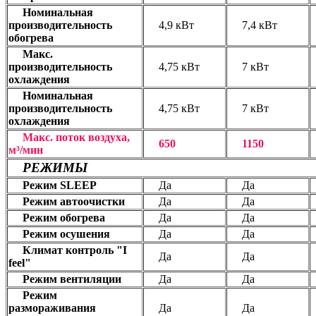
Номинальная
производительность
4,9 кВт
7,4 кВт
обогрева
Макс.
производительность
4,75 кВт
7 кВт
охлаждения
Номинальная
производительность
4,75 кВт
7 кВт
охлаждения
Макс. поток воздуха,
650
1150
м³/мин
РЕЖИМЫ
Режим SLEEP
Да
Да
Режим автоочистки
Да
Да
Режим обогрева
Да
Да
Режим осушения
Да
Да
Климат контроль "I
Да
Да
feel"
Режим вентиляции
Да
Да
Режим
размораживания
Да
Да