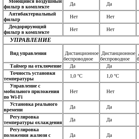
Моющийся воздушный
Да
Да
фильтр в комплекте
Антибактериальный
Нет
Нет
фильтр
Деодорирующий
Нет
Нет
фильтр в комплекте
УПРАВЛЕНИЕ
Вид управления
Дистанционное
Дистанционное
беспроводное
беспроводное
Таймер на отключение
Да
Да
Точность установки
1,0 °С
1,0 °С
температуры
Управление c
мобильного приложения
Нет
Нет
по Wi-Fi
Установка реального
Да
Да
времени
Регулировка
Да
Да
температуры охлаждения
Регулировка
положения жалюзи с
Да
Да