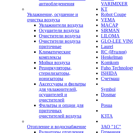
антиобледенения
VARIMIXER
KT
Увлажнение, осушение и
Robot Coupe
очистка воздуха
VEMA
Увлажнители воздуха
MACAP
Осушители воздуха
SIRMAN
Очистители воздуха
LILOMA
Очистители воздуха
GLO-LEE VIN
приточные
Laurel
Климатические
RC (Италия)
комплексы
Henkelman
Мойки воздуха
Komkom
Рециркуляторы,
Fuho Technolog
стерилизаторы,
ISHIDA
ионизаторы
Счетмаш
Аксессуары и фильтры
для увлажнителей,
Symbol
осушителей и
Dosmar
очистителей
Фильтры и опции для
Posua
приточных
очистителей воздуха
КЗТА
Отопление и водоснабжение
ЗАО "1С"
Радиаторы отопления
Германия