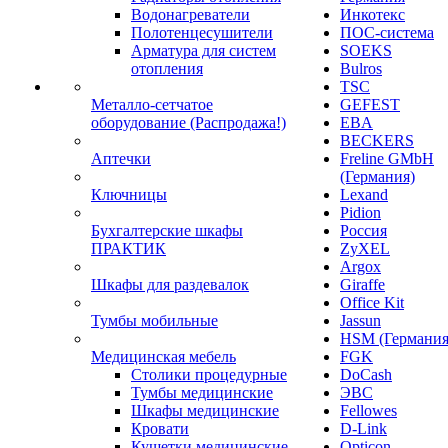
Водонагреватели
Инкотекс
Полотенцесушители
ПОС-система
Арматура для систем
SOEKS
отопления
Bulros
TSC
Металло-сетчатое
GEFEST
оборудование (Распродажа!)
EBA
BECKERS
Аптечки
Freline GMbH
(Германия)
Ключницы
Lexand
Pidion
Бухгалтерские шкафы
Россия
ПРАКТИК
ZyXEL
Argox
Шкафы для раздевалок
Giraffe
Office Kit
Тумбы мобильные
Jassun
HSM (Германия
Медицинская мебель
FGK
Столики процедурные
DoCash
Тумбы медицинские
ЭВС
Шкафы медицинские
Fellowes
Кровати
D-Link
Кушетки медицинские
Opticon