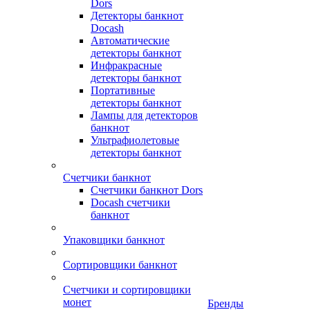
Dors
Детекторы банкнот
Docash
Автоматические
детекторы банкнот
Инфракрасные
детекторы банкнот
Портативные
детекторы банкнот
Лампы для детекторов
банкнот
Ультрафиолетовые
детекторы банкнот
Счетчики банкнот
Счетчики банкнот Dors
Docash счетчики
банкнот
Упаковщики банкнот
Сортировщики банкнот
Счетчики и сортировщики
монет
Бренды