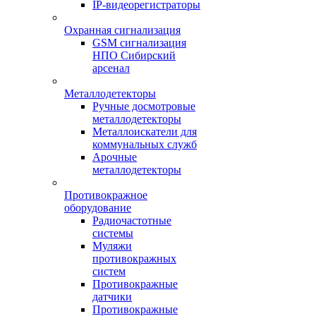
IP-видеорегистраторы
Охранная сигнализация
GSM сигнализация
НПО Сибирский
арсенал
Металлодетекторы
Ручные досмотровые
металлодетекторы
Металлоискатели для
коммунальных служб
Арочные
металлодетекторы
Противокражное
оборудование
Радиочастотные
системы
Муляжи
противокражных
систем
Противокражные
датчики
Противокражные