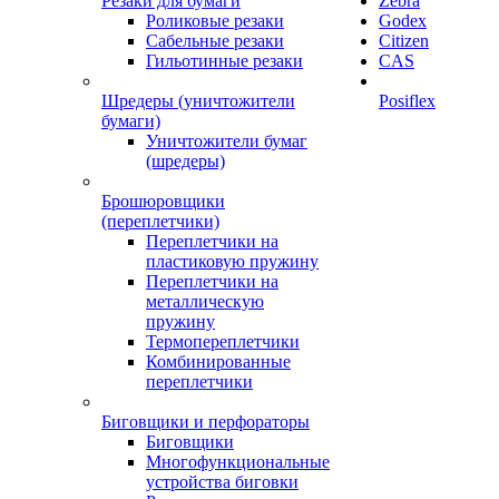
Резаки для бумаги
Zebra
Роликовые резаки
Godex
Сабельные резаки
Citizen
Гильотинные резаки
CAS
Шредеры (уничтожители
Posiflex
бумаги)
Уничтожители бумаг
(шредеры)
Брошюровщики
(переплетчики)
Переплетчики на
пластиковую пружину
Переплетчики на
металлическую
пружину
Термопереплетчики
Комбинированные
переплетчики
Биговщики и перфораторы
Биговщики
Многофункциональные
устройства биговки