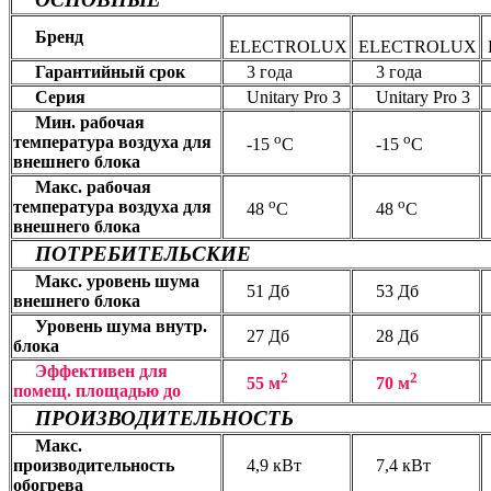
Бренд
ELECTROLUX
ELECTROLUX
Гарантийный срок
3 года
3 года
Серия
Unitary Pro 3
Unitary Pro 3
Мин. рабочая
о
о
температура воздуха для
-15
С
-15
С
внешнего блока
Макс. рабочая
о
о
температура воздуха для
48
С
48
С
внешнего блока
ПОТРЕБИТЕЛЬСКИЕ
Макс. уровень шума
51 Дб
53 Дб
внешнего блока
Уровень шума внутр.
27 Дб
28 Дб
блока
Эффективен для
2
2
55 м
70 м
помещ. площадью до
ПРОИЗВОДИТЕЛЬНОСТЬ
Макс.
производительность
4,9 кВт
7,4 кВт
обогрева