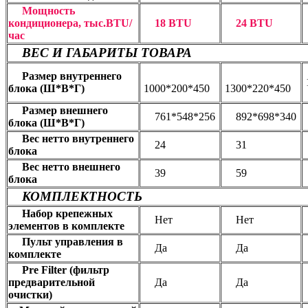
Мощность
кондиционера, тыс.BTU/
18 BTU
24 BTU
час
ВЕС И ГАБАРИТЫ ТОВАРА
Размер внутреннего
блока (Ш*В*Г)
1000*200*450
1300*220*450
Размер внешнего
761*548*256
892*698*340
блока (Ш*В*Г)
Вес нетто внутреннего
24
31
блока
Вес нетто внешнего
39
59
блока
КОМПЛЕКТНОСТЬ
Набор крепежных
Нет
Нет
элементов в комплекте
Пульт управления в
Да
Да
комплекте
Pre Filter (фильтр
предварительной
Да
Да
очистки)