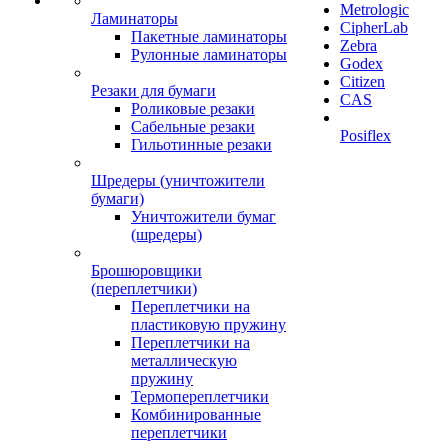
Metrologic
Ламинаторы
CipherLab
Пакетные ламинаторы
Zebra
Рулонные ламинаторы
Godex
Citizen
Резаки для бумаги
CAS
Роликовые резаки
Сабельные резаки
Posiflex
Гильотинные резаки
Шредеры (уничтожители
бумаги)
Уничтожители бумаг
(шредеры)
Брошюровщики
(переплетчики)
Переплетчики на
пластиковую пружину
Переплетчики на
металлическую
пружину
Термопереплетчики
Комбинированные
переплетчики