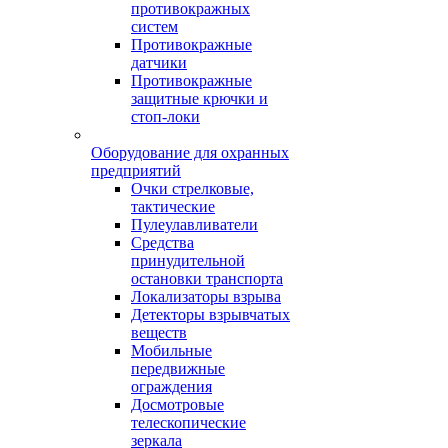
противокражных
систем
Противокражные
датчики
Противокражные
защитные крючки и
стоп-локи
Оборудование для охранных
предприятий
Очки стрелковые,
тактические
Пулеулавливатели
Средства
принудительной
остановки транспорта
Локализаторы взрыва
Детекторы взрывчатых
веществ
Мобильные
передвижные
ограждения
Досмотровые
телескопические
зеркала