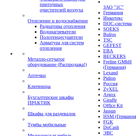
приточных
ЗАО "1С"
очистителей воздуха
Германия
Инкотекс
Отопление и водоснабжение
ПОС-система
Радиаторы отопления
SOEKS
Водонагреватели
Bulros
Полотенцесушители
TSC
Арматура для систем
GEFEST
отопления
EBA
BECKERS
Металло-сетчатое
Freline GMbH
оборудование (Распродажа!)
(Германия)
Lexand
Аптечки
Pidion
Россия
Ключницы
ZyXEL
Argox
Бухгалтерские шкафы
Giraffe
ПРАКТИК
Office Kit
Jassun
Шкафы для раздевалок
HSM (Германия
FGK
Тумбы мобильные
DoCash
ЭВС
Медицинская мебель