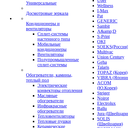
Uber
Универсальные
Wellness
I-Max
Досмотровые зеркала
Pat
GENERIC
Кондиционеры и
Sambit
вентиляторы
A&amp;D
Сплит-системы
S-Print
настенного типа
OKI
Мобильные
SOEKS(Россия
кондиционеры
Multivac
Вентиляторы
Union Century
Полупромышленные
Geha
сплит-системы
Talaris
TOPAZ (Корея)
Обогреватели, камины,
VIBRA (Япони
теплый пол
ACOM
Электрические
(Ю.Корея)
конвекторы отопления
Steiger
Масляные
Noirot
обогреватели
Electrolux
Инфракрасные
Ballu
обогреватели
Jura (Швейцари
Тепловентиляторы
SOLIS
Тепловые пушки
(Швейцария)
Керамические