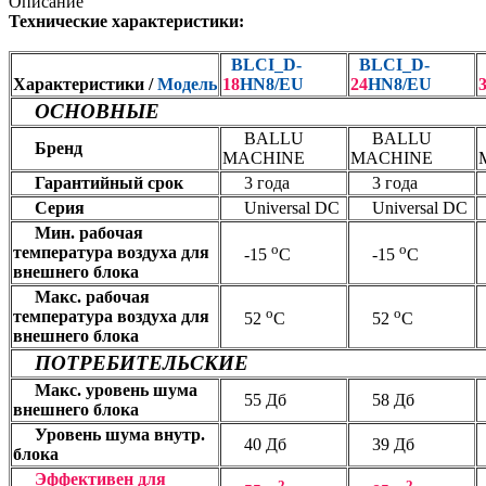
Описание
Технические характеристики:
BLCI_D-
BLCI_D-
Характеристики /
Модель
18
HN8/EU
24
HN8/EU
ОСНОВНЫЕ
BALLU
BALLU
Бренд
MACHINE
MACHINE
Гарантийный срок
3 года
3 года
Серия
Universal DC
Universal DC
Мин. рабочая
о
о
температура воздуха для
-15
С
-15
С
внешнего блока
Макс. рабочая
о
о
температура воздуха для
52
С
52
С
внешнего блока
ПОТРЕБИТЕЛЬСКИЕ
Макс. уровень шума
55 Дб
58 Дб
внешнего блока
Уровень шума внутр.
40 Дб
39 Дб
блока
Эффективен для
2
2