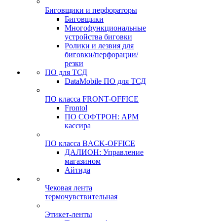
Биговщики и перфораторы
Биговщики
Многофункциональные
устройства биговки
Ролики и лезвия для
биговки/перфорации/
резки
ПО для ТСД
DataMobile ПО для ТСД
ПО класса FRONT-OFFICE
Frontol
ПО СОФТРОН: АРМ
кассира
ПО класса BACK-OFFICE
ДАЛИОН: Управление
магазином
Айтида
Чековая лента
термочувствительная
Этикет-ленты