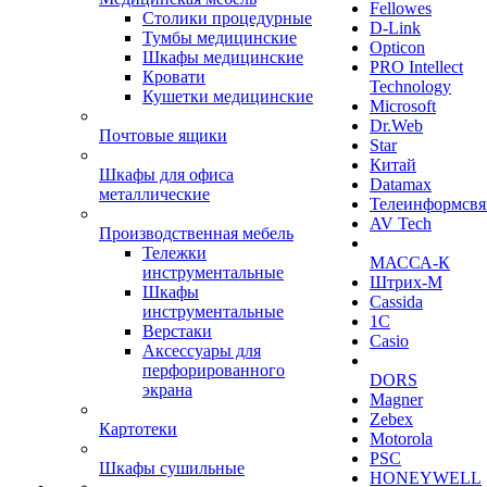
Fellowes
Столики процедурные
D-Link
Тумбы медицинские
Opticon
Шкафы медицинские
PRO Intellect
Кровати
Technology
Кушетки медицинские
Microsoft
Dr.Web
Почтовые ящики
Star
Китай
Шкафы для офиса
Datamax
металлические
Телеинформсвя
AV Tech
Производственная мебель
Тележки
МАССА-К
инструментальные
Штрих-М
Шкафы
Cassida
инструментальные
1С
Верстаки
Casio
Аксессуары для
перфорированного
DORS
экрана
Magner
Zebex
Картотеки
Motorola
PSC
Шкафы сушильные
HONEYWELL