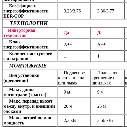
Коэффициент
энергоэффективности
3,23/3,76
3,30/3,77
EER/COP
ТЕХНОЛОГИИ
Инверторная
Да
Да
технология
Класс
А++
А++
энергоэффективности
Количество ступеней
1
1
фильтрации
МОНТАЖНЫЕ
Подвесное
Подвесное
Вид установки
крепление на
крепление на
(крепления)
шпильках
шпильках
Макс. длина
9 м
9 м
магистрали (трассы)
Макс. перепад высот
между внутр. и внешним
20 м
25 м
блоками
Макс. потребляемая
2,3 кВт
3,56 кВт
мощность