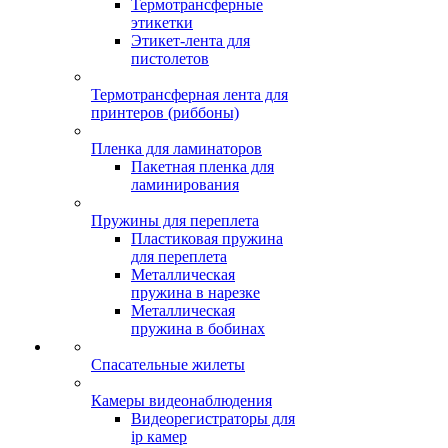
Термотрансферные
этикетки
Этикет-лента для
пистолетов
Термотрансферная лента для
принтеров (риббоны)
Пленка для ламинаторов
Пакетная пленка для
ламинирования
Пружины для переплета
Пластиковая пружина
для переплета
Металлическая
пружина в нарезке
Металлическая
пружина в бобинах
Спасательные жилеты
Камеры видеонаблюдения
Видеорегистраторы для
ip камер