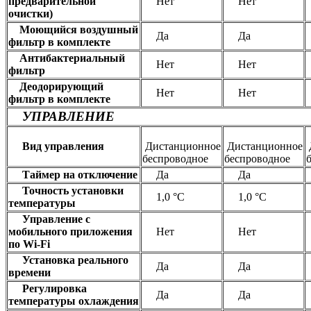
предварительной
Нет
Нет
очистки)
Моющийся воздушный
Да
Да
фильтр в комплекте
Антибактериальный
Нет
Нет
фильтр
Деодорирующий
Нет
Нет
фильтр в комплекте
УПРАВЛЕНИЕ
Вид управления
Дистанционное
Дистанционное
беспроводное
беспроводное
Таймер на отключение
Да
Да
Точность установки
1,0 °С
1,0 °С
температуры
Управление c
мобильного приложения
Нет
Нет
по Wi-Fi
Установка реального
Да
Да
времени
Регулировка
Да
Да
температуры охлаждения