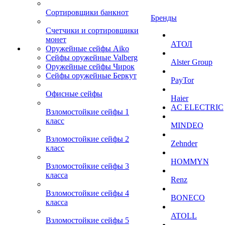
Сортировщики банкнот
Бренды
Счетчики и сортировщики
монет
АТОЛ
Оружейные сейфы Aiko
Сейфы оружейные Valberg
Alster Group
Оружейные сейфы Чирок
Сейфы оружейные Беркут
PayTor
Офисные сейфы
Haier
AC ELECTRIC
Взломостойкие сейфы 1
класс
MINDEO
Взломостойкие сейфы 2
Zehnder
класс
HOMMYN
Взломостойкие сейфы 3
класса
Renz
Взломостойкие сейфы 4
BONECO
класса
ATOLL
Взломостойкие сейфы 5