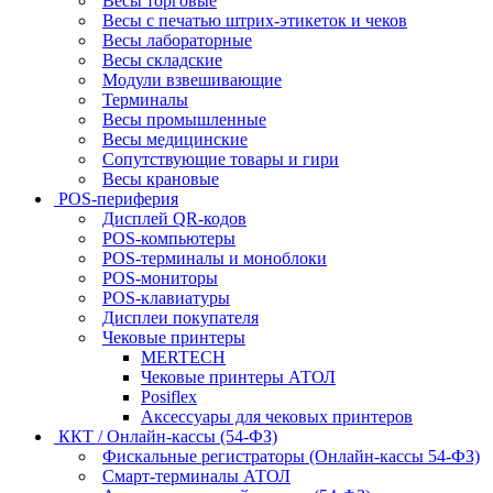
Весы торговые
Весы с печатью штрих-этикеток и чеков
Весы лабораторные
Весы складские
Модули взвешивающие
Терминалы
Весы промышленные
Весы медицинские
Сопутствующие товары и гири
Весы крановые
POS-периферия
Дисплей QR-кодов
POS-компьютеры
POS-терминалы и моноблоки
POS-мониторы
POS-клавиатуры
Дисплеи покупателя
Чековые принтеры
MERTECH
Чековые принтеры АТОЛ
Posiflex
Аксессуары для чековых принтеров
ККТ / Онлайн-кассы (54-ФЗ)
Фискальные регистраторы (Онлайн-кассы 54-ФЗ)
Смарт-терминалы АТОЛ