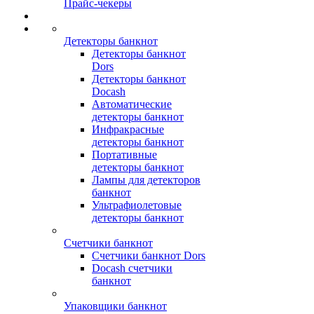
Прайс-чекеры
Детекторы банкнот
Детекторы банкнот
Dors
Детекторы банкнот
Docash
Автоматические
детекторы банкнот
Инфракрасные
детекторы банкнот
Портативные
детекторы банкнот
Лампы для детекторов
банкнот
Ультрафиолетовые
детекторы банкнот
Счетчики банкнот
Счетчики банкнот Dors
Docash счетчики
банкнот
Упаковщики банкнот