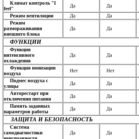
Климат контроль "I
Да
Да
feel"
Режим вентиляции
Да
Да
Режим
размораживания
Да
Да
внешнего блока
ФУНКЦИИ
Функция
интенсивного
Да
Да
охлаждения
Функция ионизации
Нет
Нет
воздуха
Подмес воздуха с
Да
Да
улицы
Авторестарт при
Да
Да
отключении питания
Память заданных
Да
Да
параметров работы
ЗАЩИТА И БЕЗОПАСНОСТЬ
Система
самодиагностики
Да
Да
неисправности