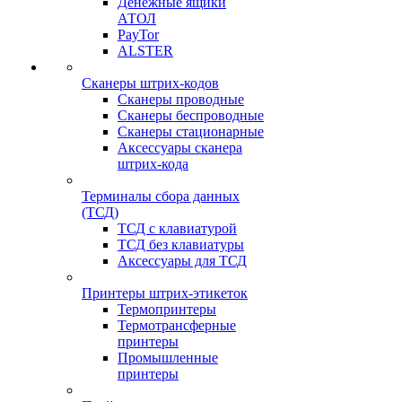
Денежные ящики
АТОЛ
PayTor
ALSTER
Сканеры штрих-кодов
Сканеры проводные
Сканеры беспроводные
Сканеры стационарные
Аксессуары сканера
штрих-кода
Терминалы сбора данных
(ТСД)
ТСД с клавиатурой
ТСД без клавиатуры
Аксессуары для ТСД
Принтеры штрих-этикеток
Термопринтеры
Термотрансферные
принтеры
Промышленные
принтеры