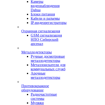
Камеры
видеонаблюдения
Dahua
Блоки питания
Кабели и разъемы
IP-видеорегистраторы
Охранная сигнализация
GSM сигнализация
НПО Сибирский
арсенал
Металлодетекторы
Ручные досмотровые
металлодетекторы
Металлоискатели для
коммунальных служб
Арочные
металлодетекторы
Противокражное
оборудование
Радиочастотные
системы
Муляжи