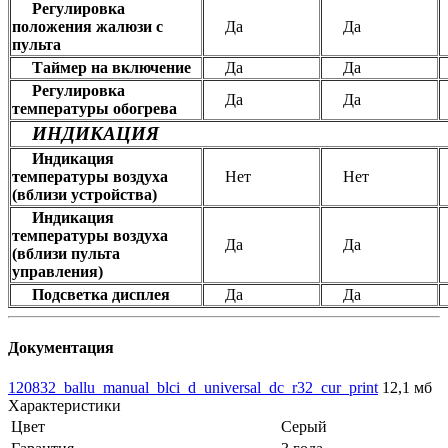
Регулировка
положения жалюзи с
Да
Да
пульта
Таймер на включение
Да
Да
Регулировка
Да
Да
температуры обогрева
ИНДИКАЦИЯ
Индикация
температуры воздуха
Нет
Нет
(вблизи устройства)
Индикация
температуры воздуха
Да
Да
(вблизи пульта
управления)
Подсветка дисплея
Да
Да
Документация
120832_ballu_manual_blci_d_universal_dc_r32_cur_print
12,1 мб
Характеристики
Цвет
Серый