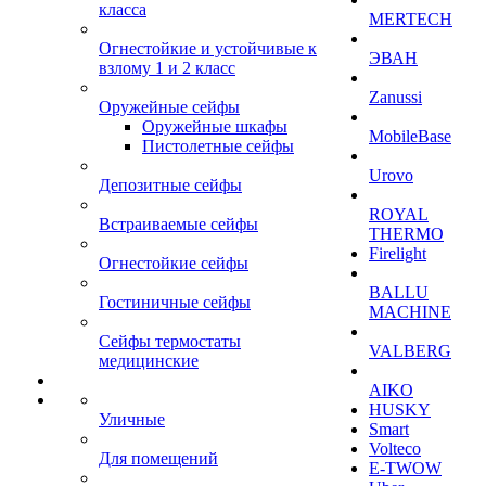
класса
MERTECH
Огнестойкие и устойчивые к
ЭВАН
взлому 1 и 2 класс
Zanussi
Оружейные сейфы
Оружейные шкафы
MobileBase
Пистолетные сейфы
Urovo
Депозитные сейфы
ROYAL
Встраиваемые сейфы
THERMO
Firelight
Огнестойкие сейфы
BALLU
Гостиничные сейфы
MACHINE
Сейфы термостаты
VALBERG
медицинские
AIKO
HUSKY
Уличные
Smart
Volteco
Для помещений
E-TWOW