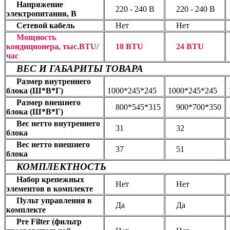
Напряжение
220 - 240 В
220 - 240 В
электропитания, В
Сетевой кабель
Нет
Нет
Мощность
кондиционера, тыс.BTU/
18 BTU
24 BTU
час
ВЕС И ГАБАРИТЫ ТОВАРА
Размер внутреннего
блока (Ш*В*Г)
1000*245*245
1000*245*245
Размер внешнего
800*545*315
900*700*350
блока (Ш*В*Г)
Вес нетто внутреннего
31
32
блока
Вес нетто внешнего
37
51
блока
КОМПЛЕКТНОСТЬ
Набор крепежных
Нет
Нет
элементов в комплекте
Пульт управления в
Да
Да
комплекте
Pre Filter (фильтр