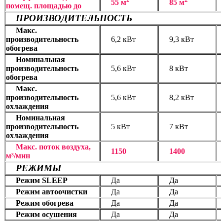
55 м
85 м
помещ. площадью до
ПРОИЗВОДИТЕЛЬНОСТЬ
Макс.
производительность
6,2 кВт
9,3 кВт
обогрева
Номинальная
производительность
5,6 кВт
8 кВт
обогрева
Макс.
производительность
5,6 кВт
8,2 кВт
охлаждения
Номинальная
производительность
5 кВт
7 кВт
охлаждения
Макс. поток воздуха,
1150
1400
м³/мин
РЕЖИМЫ
Режим SLEEP
Да
Да
Режим автоочистки
Да
Да
Режим обогрева
Да
Да
Режим осушения
Да
Да