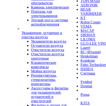
ТОРГМАШ
обогреватели
AERONIK
Камины электрические
BEAR
Порталы для
VARIMIXER
электрокаминов
KT
Теплый пол и системы
Robot Coupe
антиобледенения
VEMA
MACAP
Увлажнение, осушение и
SIRMAN
очистка воздуха
LILOMA
Увлажнители воздуха
GLO-LEE VIN
Осушители воздуха
Laurel
Очистители воздуха
RC (Италия)
Очистители воздуха
Henkelman
приточные
Komkom
Климатические
Fuho Technolog
комплексы
ISHIDA
Мойки воздуха
Счетмаш
Рециркуляторы,
стерилизаторы,
Symbol
ионизаторы
Dosmar
Аксессуары и фильтры
для увлажнителей,
Posua
осушителей и
очистителей
КЗТА
Фильтры и опции для