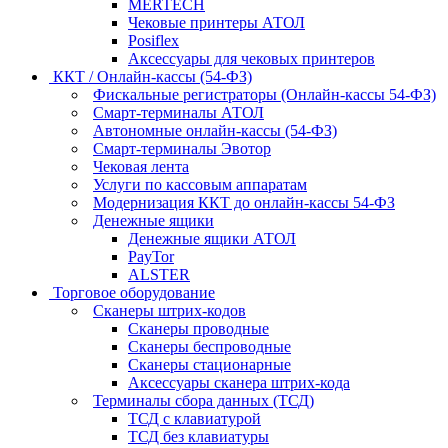
MERTECH
Чековые принтеры АТОЛ
Posiflex
Аксессуары для чековых принтеров
ККТ / Онлайн-кассы (54-ФЗ)
Фискальные регистраторы (Онлайн-кассы 54-ФЗ)
Смарт-терминалы АТОЛ
Автономные онлайн-кассы (54-ФЗ)
Смарт-терминалы Эвотор
Чековая лента
Услуги по кассовым аппаратам
Модернизация ККТ до онлайн-кассы 54-ФЗ
Денежные ящики
Денежные ящики АТОЛ
PayTor
ALSTER
Торговое оборудование
Сканеры штрих-кодов
Сканеры проводные
Сканеры беспроводные
Сканеры стационарные
Аксессуары сканера штрих-кода
Терминалы сбора данных (ТСД)
ТСД с клавиатурой
ТСД без клавиатуры