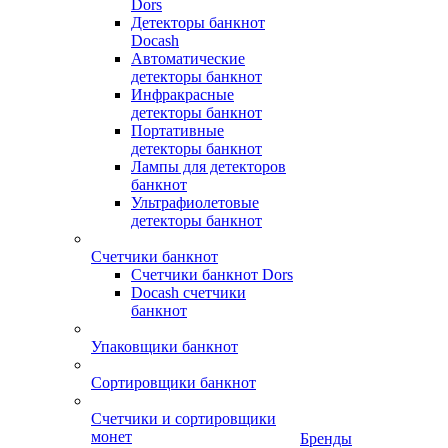
Dors
Детекторы банкнот
Docash
Автоматические
детекторы банкнот
Инфракрасные
детекторы банкнот
Портативные
детекторы банкнот
Лампы для детекторов
банкнот
Ультрафиолетовые
детекторы банкнот
Счетчики банкнот
Счетчики банкнот Dors
Docash счетчики
банкнот
Упаковщики банкнот
Сортировщики банкнот
Счетчики и сортировщики
монет
Бренды