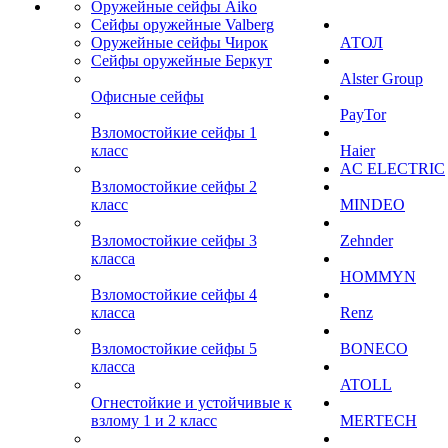
Оружейные сейфы Aiko
Сейфы оружейные Valberg
Оружейные сейфы Чирок
АТОЛ
Сейфы оружейные Беркут
Alster Group
Офисные сейфы
PayTor
Взломостойкие сейфы 1
класс
Haier
AC ELECTRIC
Взломостойкие сейфы 2
класс
MINDEO
Взломостойкие сейфы 3
Zehnder
класса
HOMMYN
Взломостойкие сейфы 4
класса
Renz
Взломостойкие сейфы 5
BONECO
класса
ATOLL
Огнестойкие и устойчивые к
взлому 1 и 2 класс
MERTECH