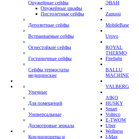
Оружейные сейфы
ЭВАН
Оружейные шкафы
Пистолетные сейфы
Zanussi
Депозитные сейфы
MobileBase
Встраиваемые сейфы
Urovo
Огнестойкие сейфы
ROYAL
THERMO
Гостиничные сейфы
Firelight
Сейфы термостаты
BALLU
медицинские
MACHINE
VALBERG
Уличные
AIKO
Для помещений
HUSKY
Smart
Универсальные
Volteco
E-TWOW
Досмотровые зеркала
Uber
Wellness
Кондиционеры и
I-Max