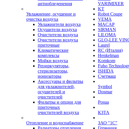
антиобледенения
VARIMIXER
KT
Увлажнение, осушение и
Robot Coupe
очистка воздуха
VEMA
Увлажнители воздуха
MACAP
Осушители воздуха
SIRMAN
Очистители воздуха
LILOMA
Очистители воздуха
GLO-LEE VIN
приточные
Laurel
Климатические
RC (Италия)
комплексы
Henkelman
Мойки воздуха
Komkom
Рециркуляторы,
Fuho Technolog
стерилизаторы,
ISHIDA
ионизаторы
Счетмаш
Аксессуары и фильтры
для увлажнителей,
Symbol
осушителей и
Dosmar
очистителей
Фильтры и опции для
Posua
приточных
очистителей воздуха
КЗТА
Отопление и водоснабжение
ЗАО "1С"
Радиаторы отопления
Германия