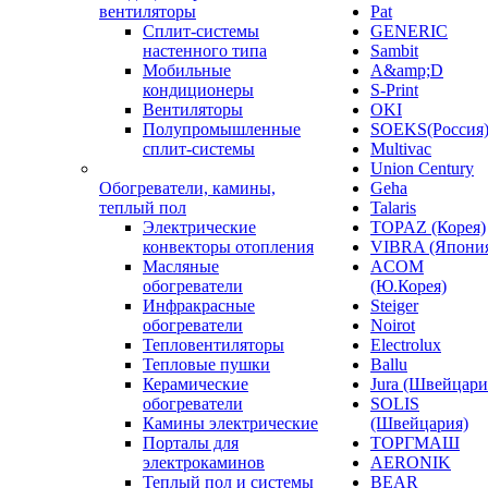
вентиляторы
Pat
Сплит-системы
GENERIC
настенного типа
Sambit
Мобильные
A&amp;D
кондиционеры
S-Print
Вентиляторы
OKI
Полупромышленные
SOEKS(Россия
сплит-системы
Multivac
Union Century
Обогреватели, камины,
Geha
теплый пол
Talaris
Электрические
TOPAZ (Корея)
конвекторы отопления
VIBRA (Япони
Масляные
ACOM
обогреватели
(Ю.Корея)
Инфракрасные
Steiger
обогреватели
Noirot
Тепловентиляторы
Electrolux
Тепловые пушки
Ballu
Керамические
Jura (Швейцари
обогреватели
SOLIS
Камины электрические
(Швейцария)
Порталы для
ТОРГМАШ
электрокаминов
AERONIK
Теплый пол и системы
BEAR