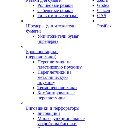
Резаки для бумаги
Zebra
Роликовые резаки
Godex
Сабельные резаки
Citizen
Гильотинные резаки
CAS
Шредеры (уничтожители
Posiflex
бумаги)
Уничтожители бумаг
(шредеры)
Брошюровщики
(переплетчики)
Переплетчики на
пластиковую пружину
Переплетчики на
металлическую
пружину
Термопереплетчики
Комбинированные
переплетчики
Биговщики и перфораторы
Биговщики
Многофункциональные
устройства биговки