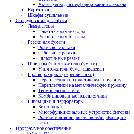
Аксессуары для перфорированного экрана
Картотеки
Шкафы сушильные
Оборудование для офиса
Ламинаторы
Пакетные ламинаторы
Рулонные ламинаторы
Резаки для бумаги
Роликовые резаки
Сабельные резаки
Гильотинные резаки
Шредеры (уничтожители бумаги)
Уничтожители бумаг (шредеры)
Брошюровщики (переплетчики)
Переплетчики на пластиковую пружину
Переплетчики на металлическую пружину
Термопереплетчики
Комбинированные переплетчики
Биговщики и перфораторы
Биговщики
Многофункциональные устройства биговки
Ролики и лезвия для биговки/перфорации/
резки
Программное обеспечение
ПО для ТСД