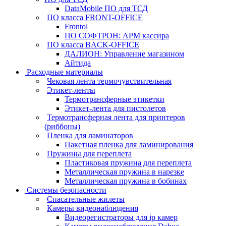
DataMobile ПО для ТСД
ПО класса FRONT-OFFICE
Frontol
ПО СОФТРОН: АРМ кассира
ПО класса BACK-OFFICE
ДАЛИОН: Управление магазином
Айтида
Расходные материалы
Чековая лента термочувствительная
Этикет-ленты
Термотрансферные этикетки
Этикет-лента для пистолетов
Термотрансферная лента для принтеров
(риббоны)
Пленка для ламинаторов
Пакетная пленка для ламинирования
Пружины для переплета
Пластиковая пружина для переплета
Металлическая пружина в нарезке
Металлическая пружина в бобинах
Системы безопасности
Спасательные жилеты
Камеры видеонаблюдения
Видеорегистраторы для ip камер