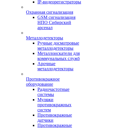
IP-видеорегистраторы
Охранная сигнализация
GSM сигнализация
НПО Сибирский
арсенал
Металлодетекторы
Ручные досмотровые
металлодетекторы
Металлоискатели для
коммунальных служб
Арочные
металлодетекторы
Противокражное
оборудование
Радиочастотные
системы
Муляжи
противокражных
систем
Противокражные
датчики
Противокражные