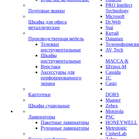
PRO Intellect
Почтовые ящики
Technology
Microsoft
Шкафы для офиса
Dr.Web
металлические
Star
Китай
Производственная мебель
Datamax
Тележки
Телеинформсвя
инструментальные
AV Tech
Шкафы
инструментальные
МАССА-К
Верстаки
Штрих-М
Аксессуары для
Cassida
перфорированного
1С
экрана
Casio
Картотеки
DORS
Magner
Шкафы сушильные
Zebex
Motorola
Ламинаторы
PSC
Пакетные ламинаторы
HONEYWELL
Рулонные ламинаторы
Metrologic
CipherLab