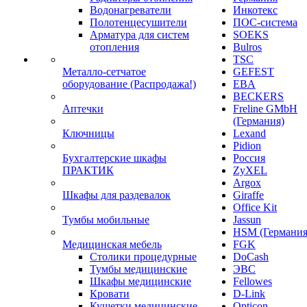
Водонагреватели
Инкотекс
Полотенцесушители
ПОС-система
Арматура для систем
SOEKS
отопления
Bulros
TSC
Металло-сетчатое
GEFEST
оборудование (Распродажа!)
EBA
BECKERS
Аптечки
Freline GMbH
(Германия)
Ключницы
Lexand
Pidion
Бухгалтерские шкафы
Россия
ПРАКТИК
ZyXEL
Argox
Шкафы для раздевалок
Giraffe
Office Kit
Тумбы мобильные
Jassun
HSM (Германия
Медицинская мебель
FGK
Столики процедурные
DoCash
Тумбы медицинские
ЭВС
Шкафы медицинские
Fellowes
Кровати
D-Link
Кушетки медицинские
Opticon