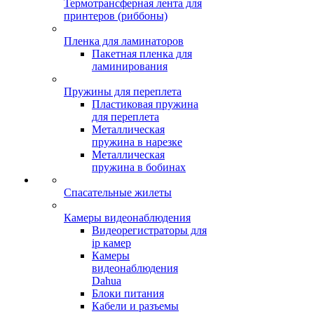
Термотрансферная лента для
принтеров (риббоны)
Пленка для ламинаторов
Пакетная пленка для
ламинирования
Пружины для переплета
Пластиковая пружина
для переплета
Металлическая
пружина в нарезке
Металлическая
пружина в бобинах
Спасательные жилеты
Камеры видеонаблюдения
Видеорегистраторы для
ip камер
Камеры
видеонаблюдения
Dahua
Блоки питания
Кабели и разъемы