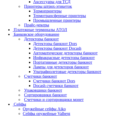
Аксессуары для ТСД
Принтеры штрих-этикеток
Термопринтеры
Термотрансферные принтеры
Промышленные принтеры
Прайс-чекеры
Платежные терминалы АТОЛ
Банковское оборудование
Детекторы банкнот
Детекторы банкнот Dors
Детекторы банкнот Docash
Автоматические детекторы банкнот
Инфракрасные детекторы банкнот
Портативные детекторы банкнот
Лампы для детекторов банкнот
Ультрафиолетовые детекторы банкнот
Счетчики банкнот
Счетчики банкнот Dors
Docash счетчики банкнот
Упаковщики банкнот
Сортировщики банкнот
Счетчики и сортировщики монет
Сейфы
Оружейные сейфы Aiko
Сейфы оружейные Valberg