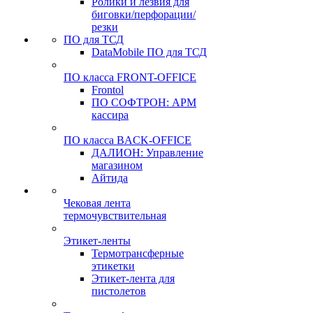
Ролики и лезвия для
биговки/перфорации/
резки
ПО для ТСД
DataMobile ПО для ТСД
ПО класса FRONT-OFFICE
Frontol
ПО СОФТРОН: АРМ
кассира
ПО класса BACK-OFFICE
ДАЛИОН: Управление
магазином
Айтида
Чековая лента
термочувствительная
Этикет-ленты
Термотрансферные
этикетки
Этикет-лента для
пистолетов