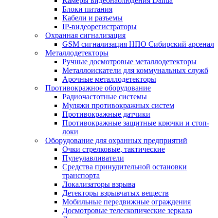
Камеры видеонаблюдения Dahua
Блоки питания
Кабели и разъемы
IP-видеорегистраторы
Охранная сигнализация
GSM сигнализация НПО Сибирский арсенал
Металлодетекторы
Ручные досмотровые металлодетекторы
Металлоискатели для коммунальных служб
Арочные металлодетекторы
Противокражное оборудование
Радиочастотные системы
Муляжи противокражных систем
Противокражные датчики
Противокражные защитные крючки и стоп-
локи
Оборудование для охранных предприятий
Очки стрелковые, тактические
Пулеулавливатели
Средства принудительной остановки
транспорта
Локализаторы взрыва
Детекторы взрывчатых веществ
Мобильные передвижные ограждения
Досмотровые телескопические зеркала