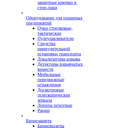
защитные крючки и
стоп-локи
Оборудование для охранных
предприятий
Очки стрелковые,
тактические
Пулеулавливатели
Средства
принудительной
остановки транспорта
Локализаторы взрыва
Детекторы взрывчатых
веществ
Мобильные
передвижные
ограждения
Досмотровые
телескопические
зеркала
Лопаты пехотные
Рации
Бронезащита
Бронежилеты