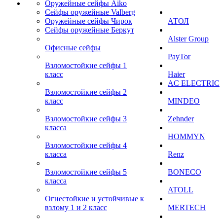
Оружейные сейфы Aiko
Сейфы оружейные Valberg
Оружейные сейфы Чирок
АТОЛ
Сейфы оружейные Беркут
Alster Group
Офисные сейфы
PayTor
Взломостойкие сейфы 1
класс
Haier
AC ELECTRIC
Взломостойкие сейфы 2
класс
MINDEO
Взломостойкие сейфы 3
Zehnder
класса
HOMMYN
Взломостойкие сейфы 4
класса
Renz
Взломостойкие сейфы 5
BONECO
класса
ATOLL
Огнестойкие и устойчивые к
взлому 1 и 2 класс
MERTECH