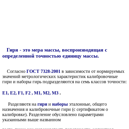
Гиря
-
это мера массы, воспроизводящая с
определенной точностью единицу массы.
Согласно
ГОСТ 7328-2001
в зависимости от нормируемых
значений метрологических характеристик калибровочные
гири и наборы гирь подразделяются на семь классов точности:
Е1, Е2, F1, F2 , M1, M2, M3
.
Разделяютя на
гири
и
наборы
эталонные, общего
назначения и калибровочные гири (с сертификатом о
калибровке). Разделение обусловлено параметрами
указанными выше названном