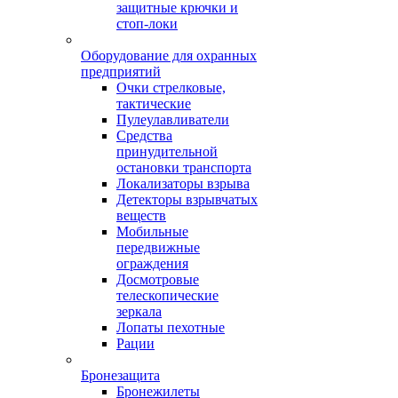
защитные крючки и
стоп-локи
Оборудование для охранных
предприятий
Очки стрелковые,
тактические
Пулеулавливатели
Средства
принудительной
остановки транспорта
Локализаторы взрыва
Детекторы взрывчатых
веществ
Мобильные
передвижные
ограждения
Досмотровые
телескопические
зеркала
Лопаты пехотные
Рации
Бронезащита
Бронежилеты