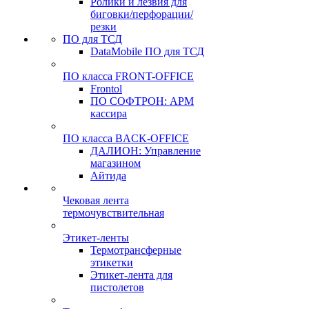
Ролики и лезвия для
биговки/перфорации/
резки
ПО для ТСД
DataMobile ПО для ТСД
ПО класса FRONT-OFFICE
Frontol
ПО СОФТРОН: АРМ
кассира
ПО класса BACK-OFFICE
ДАЛИОН: Управление
магазином
Айтида
Чековая лента
термочувствительная
Этикет-ленты
Термотрансферные
этикетки
Этикет-лента для
пистолетов