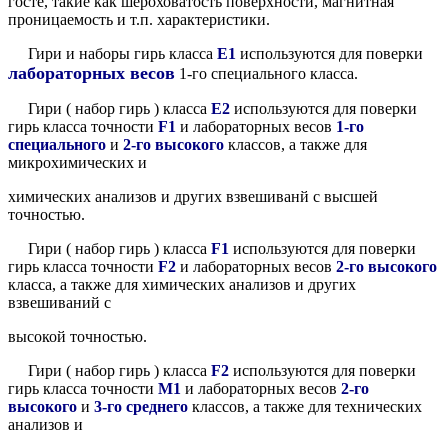
госте, такие как шероховатость поверхности, магнитная
проницаемость и т.п. характеристики.
Гири и наборы гирь
класса
Е1
используются для поверки
лабораторных весов
1-го специального класса.
Гири ( набор гирь ) класса
Е2
используются для поверки
гирь класса точности
F1
и лабораторных весов
1-го
специального
и
2-го высокого
классов, а также для
микрохимических и
химических анализов и других взвешиванй с высшей
точностью.
Гири ( набор гирь ) класса
F1
используются для поверки
гирь класса точности
F2
и лабораторных весов
2-го высокого
класса, а также для химических анализов и других
взвешиваний с
высокой точностью.
Гири ( набор гирь ) класса
F2
используются для поверки
гирь класса точности
М1
и лабораторных весов
2-го
высокого
и
3-го среднего
классов, а также для технических
анализов и