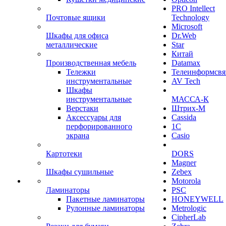
PRO Intellect
Почтовые ящики
Technology
Microsoft
Шкафы для офиса
Dr.Web
металлические
Star
Китай
Производственная мебель
Datamax
Тележки
Телеинформсвя
инструментальные
AV Tech
Шкафы
инструментальные
МАССА-К
Верстаки
Штрих-М
Аксессуары для
Cassida
перфорированного
1С
экрана
Casio
Картотеки
DORS
Magner
Шкафы сушильные
Zebex
Motorola
Ламинаторы
PSC
Пакетные ламинаторы
HONEYWELL
Рулонные ламинаторы
Metrologic
CipherLab