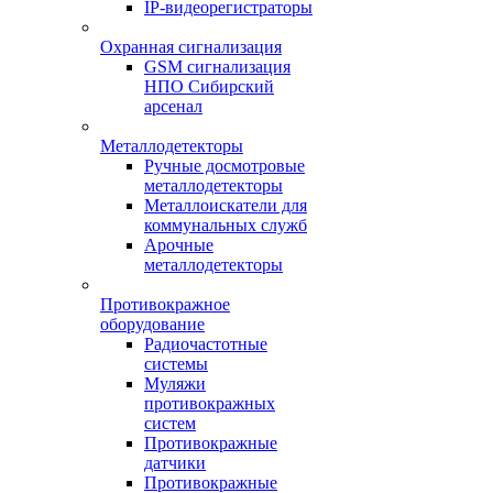
IP-видеорегистраторы
Охранная сигнализация
GSM сигнализация
НПО Сибирский
арсенал
Металлодетекторы
Ручные досмотровые
металлодетекторы
Металлоискатели для
коммунальных служб
Арочные
металлодетекторы
Противокражное
оборудование
Радиочастотные
системы
Муляжи
противокражных
систем
Противокражные
датчики
Противокражные