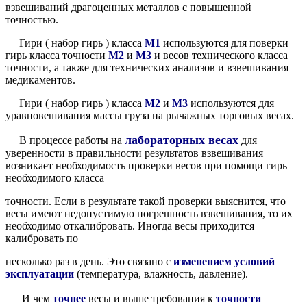
взвешиваний драгоценных металлов с повышенной
точностью.
Гири ( набор гирь ) класса
М1
используются для поверки
гирь класса точности
М2
и
М3
и весов технического класса
точности, а также для технических анализов и взвешивания
медикаментов.
Гири ( набор гирь ) класса
М2
и
М3
используются для
уравновешивания массы груза на рычажных торговых весах.
лабораторных весах
В процессе работы на
для
уверенности в правильности результатов взвешивания
возникает необходимость проверки весов при помощи гирь
необходимого класса
точности. Если в результате такой проверки выяснится, что
весы имеют недопустимую погрешность взвешивания, то их
необходимо откалибровать. Иногда весы приходится
калибровать по
несколько раз в день. Это связано с
изменением условий
эксплуатации
(температура, влажность, давление).
И чем
точнее
весы и выше требования к
точности