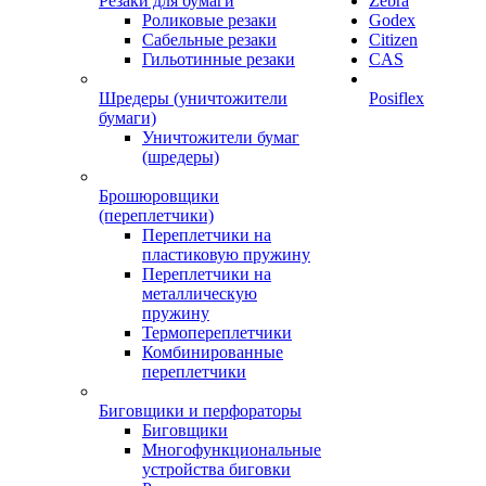
Резаки для бумаги
Zebra
Роликовые резаки
Godex
Сабельные резаки
Citizen
Гильотинные резаки
CAS
Шредеры (уничтожители
Posiflex
бумаги)
Уничтожители бумаг
(шредеры)
Брошюровщики
(переплетчики)
Переплетчики на
пластиковую пружину
Переплетчики на
металлическую
пружину
Термопереплетчики
Комбинированные
переплетчики
Биговщики и перфораторы
Биговщики
Многофункциональные
устройства биговки