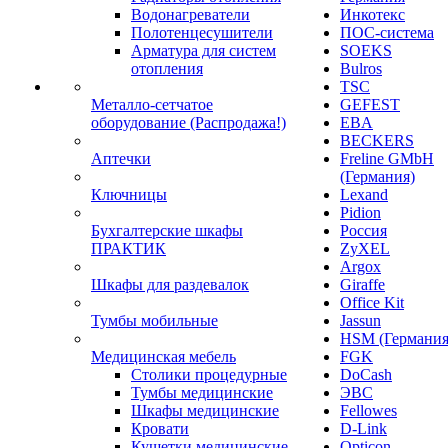
Водонагреватели
Инкотекс
Полотенцесушители
ПОС-система
Арматура для систем
SOEKS
отопления
Bulros
TSC
Металло-сетчатое
GEFEST
оборудование (Распродажа!)
EBA
BECKERS
Аптечки
Freline GMbH
(Германия)
Ключницы
Lexand
Pidion
Бухгалтерские шкафы
Россия
ПРАКТИК
ZyXEL
Argox
Шкафы для раздевалок
Giraffe
Office Kit
Тумбы мобильные
Jassun
HSM (Германия
Медицинская мебель
FGK
Столики процедурные
DoCash
Тумбы медицинские
ЭВС
Шкафы медицинские
Fellowes
Кровати
D-Link
Кушетки медицинские
Opticon