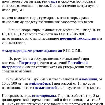
получаемого результата, тем
чаще
нужно контролировать
точность взвешивания весов. Соответственно всегда нужно
иметь рядом с
весами комплект гирь, суммарная масса которых равна
наибольшему пределу взвешивания лабораторных весов.
Гири и наборы гирь номинальной массой от 1 мг до 10 кг
Е1, Е2, F1, F2 классов точности по ГОСТ 7328-2001
изготавливаются с использованием
немецкой технологии
и в
соответствии с
международными рекомендациями
R111 OIML.
По результатам государственных испытаний гири
внесены в
Госреестр
средств измерений
Российской
Федерации
и имеют сертификаты об утверждении типа
средств измерений.
Гири массой от 1 до 5 мг изготавливаются из
алюминия
, от
10 до 500 мг - из
нейзильбера
. Гири массой от 1 г до 20 кг
изготавливаются из
немагнитной
стали аустенитного класса.
Поверхность гирь
отполирована
. Гири массой от 1 г до 2 кг -
цилиндрической формы с головкой и без головки, а массой 5
и 10 кг - цилиндрические с головкой или проточкой в верхней