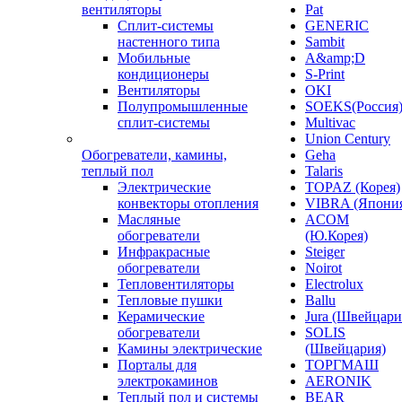
вентиляторы
Pat
Сплит-системы
GENERIC
настенного типа
Sambit
Мобильные
A&amp;D
кондиционеры
S-Print
Вентиляторы
OKI
Полупромышленные
SOEKS(Россия
сплит-системы
Multivac
Union Century
Обогреватели, камины,
Geha
теплый пол
Talaris
Электрические
TOPAZ (Корея)
конвекторы отопления
VIBRA (Япони
Масляные
ACOM
обогреватели
(Ю.Корея)
Инфракрасные
Steiger
обогреватели
Noirot
Тепловентиляторы
Electrolux
Тепловые пушки
Ballu
Керамические
Jura (Швейцари
обогреватели
SOLIS
Камины электрические
(Швейцария)
Порталы для
ТОРГМАШ
электрокаминов
AERONIK
Теплый пол и системы
BEAR