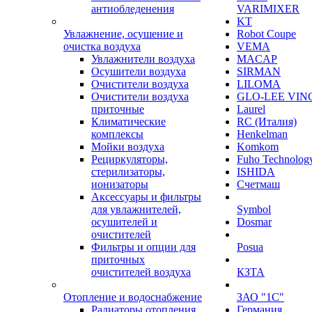
антиобледенения
VARIMIXER
KT
Увлажнение, осушение и
Robot Coupe
очистка воздуха
VEMA
Увлажнители воздуха
MACAP
Осушители воздуха
SIRMAN
Очистители воздуха
LILOMA
Очистители воздуха
GLO-LEE VIN
приточные
Laurel
Климатические
RC (Италия)
комплексы
Henkelman
Мойки воздуха
Komkom
Рециркуляторы,
Fuho Technolog
стерилизаторы,
ISHIDA
ионизаторы
Счетмаш
Аксессуары и фильтры
для увлажнителей,
Symbol
осушителей и
Dosmar
очистителей
Фильтры и опции для
Posua
приточных
очистителей воздуха
КЗТА
Отопление и водоснабжение
ЗАО "1С"
Радиаторы отопления
Германия