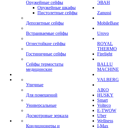
Оружейные сейфы
ЭВАН
Оружейные шкафы
Пистолетные сейфы
Zanussi
Депозитные сейфы
MobileBase
Встраиваемые сейфы
Urovo
Огнестойкие сейфы
ROYAL
THERMO
Гостиничные сейфы
Firelight
Сейфы термостаты
BALLU
медицинские
MACHINE
VALBERG
Уличные
AIKO
Для помещений
HUSKY
Smart
Универсальные
Volteco
E-TWOW
Досмотровые зеркала
Uber
Wellness
Кондиционеры и
I-Max