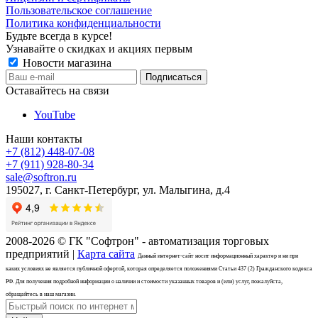
Пользовательское соглашение
Политика конфиденциальности
Будьте всегда в курсе!
Узнавайте о скидках и акциях первым
Новости магазина
Оставайтесь на связи
YouTube
Наши контакты
+7 (812) 448-07-08
+7 (911) 928-80-34
sale@softron.ru
195027, г. Санкт-Петербург, ул. Малыгина, д.4
2008-2026 © ГК "Софтрон" - автоматизация торговых
предприятий |
Карта сайта
Данный интернет-сайт носит информационный характер и ни при
каких условиях не является публичной офертой, которая определяется положениями Статьи 437 (2) Гражданского кодекса
РФ. Для получения подробной информации о наличии и стоимости указанных товаров и (или) услуг, пожалуйста,
обращайтесь в наш магазин.