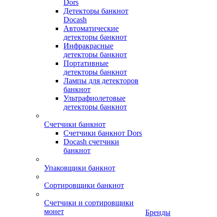
Dors
Детекторы банкнот
Docash
Автоматические
детекторы банкнот
Инфракрасные
детекторы банкнот
Портативные
детекторы банкнот
Лампы для детекторов
банкнот
Ультрафиолетовые
детекторы банкнот
Счетчики банкнот
Счетчики банкнот Dors
Docash счетчики
банкнот
Упаковщики банкнот
Сортировщики банкнот
Счетчики и сортировщики
монет
Бренды