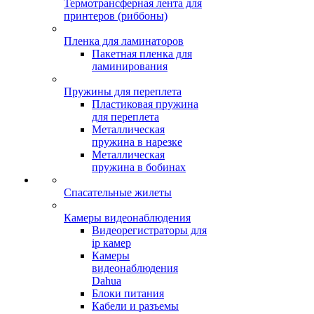
Термотрансферная лента для
принтеров (риббоны)
Пленка для ламинаторов
Пакетная пленка для
ламинирования
Пружины для переплета
Пластиковая пружина
для переплета
Металлическая
пружина в нарезке
Металлическая
пружина в бобинах
Спасательные жилеты
Камеры видеонаблюдения
Видеорегистраторы для
ip камер
Камеры
видеонаблюдения
Dahua
Блоки питания
Кабели и разъемы