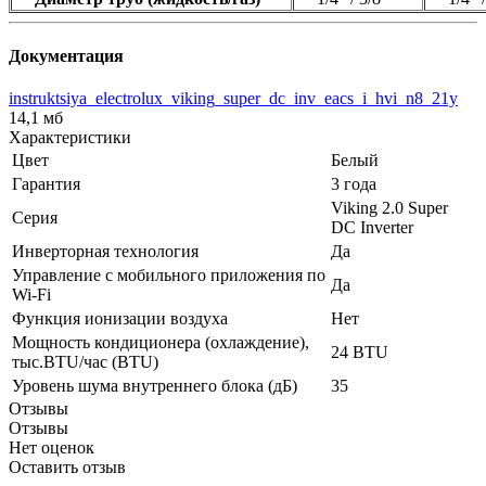
Документация
instruktsiya_electrolux_viking_super_dc_inv_eacs_i_hvi_n8_21y
14,1 мб
Характеристики
Цвет
Белый
Гарантия
3 года
Viking 2.0 Super
Серия
DC Inverter
Инверторная технология
Да
Управление c мобильного приложения по
Да
Wi-Fi
Функция ионизации воздуха
Нет
Мощность кондиционера (охлаждение),
24 BTU
тыс.BTU/час (BTU)
Уровень шума внутреннего блока (дБ)
35
Отзывы
Отзывы
Нет оценок
Оставить отзыв