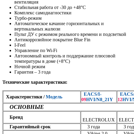
вентиляция
Стабильная работа от -30 до +48°C
Комплекс самодиагностики
Турбо-режим
Автоматическое качание горизонтальных и
вертикальных жалюзи
Пульт ДУ с режимом реального времени и подсветкой
Антикоррозийное покрытие Blue Fin
I-Feel
Управление по Wi-Fi
Автономный контроль и поддержание плюсовой
температуры в доме (+8°С)
Ночной режим
Гарантия – 3 года
Технические характеристики:
EACS/I-
EACS/
Характеристики /
Модель
09
HVI/N8_21Y
12
HVI/
ОСНОВНЫЕ
Бренд
ELECTROLUX
ELEC
Гарантийный срок
3 года
3 год
Viking 2.0.
Viking