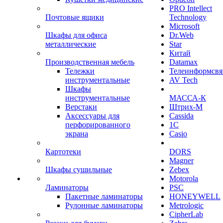
PRO Intellect
Почтовые ящики
Technology
Microsoft
Шкафы для офиса
Dr.Web
металлические
Star
Китай
Производственная мебель
Datamax
Тележки
Телеинформсвя
инструментальные
AV Tech
Шкафы
инструментальные
МАССА-К
Верстаки
Штрих-М
Аксессуары для
Cassida
перфорированного
1С
экрана
Casio
Картотеки
DORS
Magner
Шкафы сушильные
Zebex
Motorola
Ламинаторы
PSC
Пакетные ламинаторы
HONEYWELL
Рулонные ламинаторы
Metrologic
CipherLab