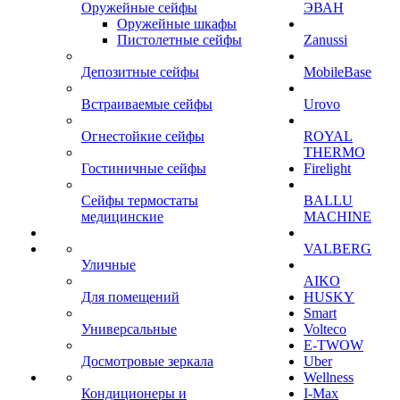
Оружейные сейфы
ЭВАН
Оружейные шкафы
Пистолетные сейфы
Zanussi
Депозитные сейфы
MobileBase
Встраиваемые сейфы
Urovo
Огнестойкие сейфы
ROYAL
THERMO
Гостиничные сейфы
Firelight
Сейфы термостаты
BALLU
медицинские
MACHINE
VALBERG
Уличные
AIKO
Для помещений
HUSKY
Smart
Универсальные
Volteco
E-TWOW
Досмотровые зеркала
Uber
Wellness
Кондиционеры и
I-Max