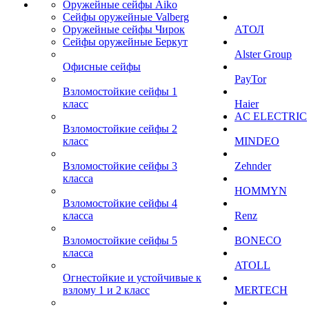
Оружейные сейфы Aiko
Сейфы оружейные Valberg
Оружейные сейфы Чирок
АТОЛ
Сейфы оружейные Беркут
Alster Group
Офисные сейфы
PayTor
Взломостойкие сейфы 1
класс
Haier
AC ELECTRIC
Взломостойкие сейфы 2
класс
MINDEO
Взломостойкие сейфы 3
Zehnder
класса
HOMMYN
Взломостойкие сейфы 4
класса
Renz
Взломостойкие сейфы 5
BONECO
класса
ATOLL
Огнестойкие и устойчивые к
взлому 1 и 2 класс
MERTECH