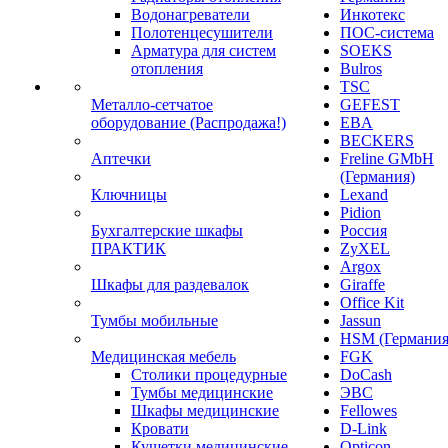
Водонагреватели
Инкотекс
Полотенцесушители
ПОС-система
Арматура для систем
SOEKS
отопления
Bulros
TSC
Металло-сетчатое
GEFEST
оборудование (Распродажа!)
EBA
BECKERS
Аптечки
Freline GMbH
(Германия)
Ключницы
Lexand
Pidion
Бухгалтерские шкафы
Россия
ПРАКТИК
ZyXEL
Argox
Шкафы для раздевалок
Giraffe
Office Kit
Тумбы мобильные
Jassun
HSM (Германия
Медицинская мебель
FGK
Столики процедурные
DoCash
Тумбы медицинские
ЭВС
Шкафы медицинские
Fellowes
Кровати
D-Link
Кушетки медицинские
Opticon