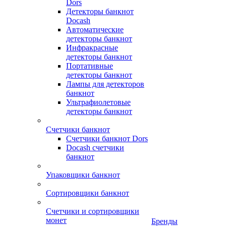
Dors
Детекторы банкнот
Docash
Автоматические
детекторы банкнот
Инфракрасные
детекторы банкнот
Портативные
детекторы банкнот
Лампы для детекторов
банкнот
Ультрафиолетовые
детекторы банкнот
Счетчики банкнот
Счетчики банкнот Dors
Docash счетчики
банкнот
Упаковщики банкнот
Сортировщики банкнот
Счетчики и сортировщики
монет
Бренды