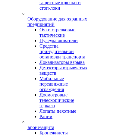
защитные крючки и
стоп-локи
Оборудование для охранных
предприятий
Очки стрелковые,
тактические
Пулеулавливатели
Средства
принудительной
остановки транспорта
Локализаторы взрыва
Детекторы взрывчатых
веществ
Мобильные
передвижные
ограждения
Досмотровые
телескопические
зеркала
Лопаты пехотные
Рации
Бронезащита
Бронежилеты