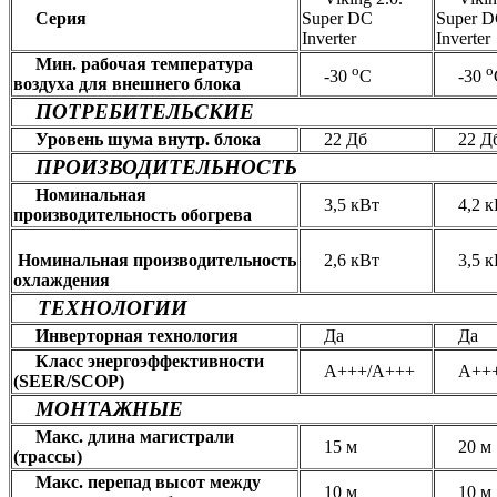
Серия
Super DC
Super 
Inverter
Inverter
Мин. рабочая температура
о
о
-30
С
-30
воздуха для внешнего блока
ПОТРЕБИТЕЛЬСКИЕ
Уровень шума внутр. блока
22 Дб
22 Д
ПРОИЗВОДИТЕЛЬНОСТЬ
Номинальная
3,5 кВт
4,2 к
производительность обогрева
Номинальная
производительность
2,6 кВт
3,5 к
охлаждения
ТЕХНОЛОГИИ
Инверторная технология
Да
Да
Класс энергоэффективности
А+++/А+++
А+++
(SEER/SCOP)
МОНТАЖНЫЕ
Макс. длина магистрали
15 м
20 м
(трассы)
Макс. перепад высот между
10 м
10 м