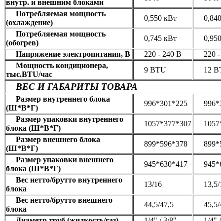
внутр. и внешним блоками
Потребляемая мощность
0,550 кВт
0,840
(охлаждение)
Потребляемая мощность
0,745 кВт
0,950
(обогрев)
Напряжение электропитания, В
220 - 240 В
220 - 
Мощность кондиционера,
9 BTU
12 B
тыс.BTU/час
ВЕС И ГАБАРИТЫ ТОВАРА
Размер внутреннего блока
996*301*225
996*3
(Ш*В*Г)
Размер упаковки внутреннего
1057*377*307
1057*
блока (Ш*В*Г)
Размер внешнего блока
899*596*378
899*5
(Ш*В*Г)
Размер упаковки внешнего
945*630*417
945*6
блока (Ш*В*Г)
Вес нетто/брутто внутреннего
13/16
13,5/1
блока
Вес нетто/брутто внешнего
44,5/47,5
45,5/4
блока
Диаметр труб (жидкость/газ)
1/4" / 3/8"
1/4" /