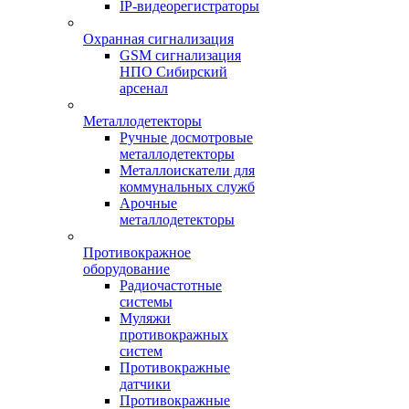
IP-видеорегистраторы
Охранная сигнализация
GSM сигнализация
НПО Сибирский
арсенал
Металлодетекторы
Ручные досмотровые
металлодетекторы
Металлоискатели для
коммунальных служб
Арочные
металлодетекторы
Противокражное
оборудование
Радиочастотные
системы
Муляжи
противокражных
систем
Противокражные
датчики
Противокражные