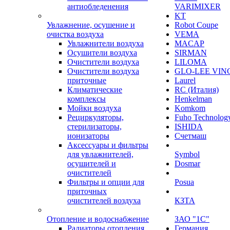
антиобледенения
VARIMIXER
KT
Увлажнение, осушение и
Robot Coupe
очистка воздуха
VEMA
Увлажнители воздуха
MACAP
Осушители воздуха
SIRMAN
Очистители воздуха
LILOMA
Очистители воздуха
GLO-LEE VIN
приточные
Laurel
Климатические
RC (Италия)
комплексы
Henkelman
Мойки воздуха
Komkom
Рециркуляторы,
Fuho Technolog
стерилизаторы,
ISHIDA
ионизаторы
Счетмаш
Аксессуары и фильтры
для увлажнителей,
Symbol
осушителей и
Dosmar
очистителей
Фильтры и опции для
Posua
приточных
очистителей воздуха
КЗТА
Отопление и водоснабжение
ЗАО "1С"
Радиаторы отопления
Германия