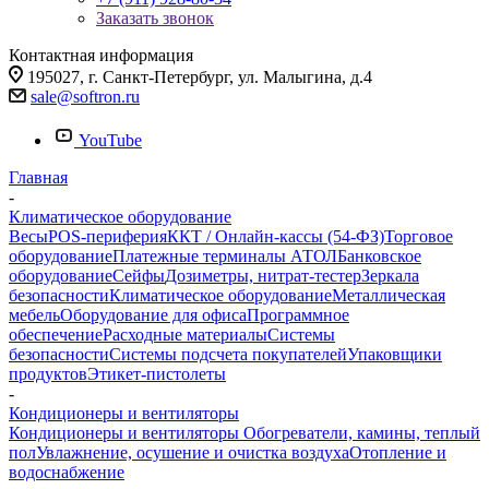
Заказать звонок
Контактная информация
195027, г. Санкт-Петербург, ул. Малыгина, д.4
sale@softron.ru
YouTube
Главная
-
Климатическое оборудование
Весы
POS-периферия
ККТ / Онлайн-кассы (54-ФЗ)
Торговое
оборудование
Платежные терминалы АТОЛ
Банковское
оборудование
Сейфы
Дозиметры, нитрат-тестер
Зеркала
безопасности
Климатическое оборудование
Металлическая
мебель
Оборудование для офиса
Программное
обеспечение
Расходные материалы
Системы
безопасности
Системы подсчета покупателей
Упаковщики
продуктов
Этикет-пистолеты
-
Кондиционеры и вентиляторы
Кондиционеры и вентиляторы
Обогреватели, камины, теплый
пол
Увлажнение, осушение и очистка воздуха
Отопление и
водоснабжение