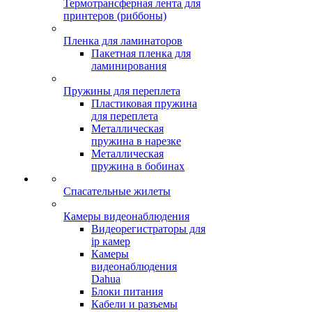
Термотрансферная лента для
принтеров (риббоны)
Пленка для ламинаторов
Пакетная пленка для
ламинирования
Пружины для переплета
Пластиковая пружина
для переплета
Металлическая
пружина в нарезке
Металлическая
пружина в бобинах
Спасательные жилеты
Камеры видеонаблюдения
Видеорегистраторы для
ip камер
Камеры
видеонаблюдения
Dahua
Блоки питания
Кабели и разъемы