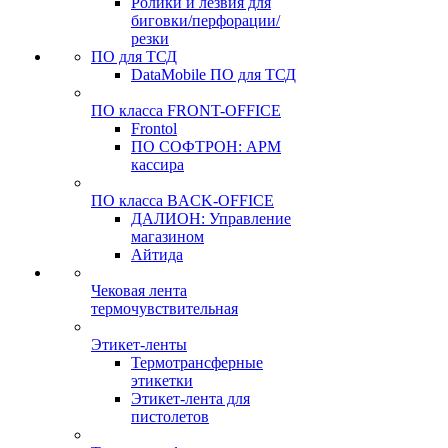
Ролики и лезвия для
биговки/перфорации/
резки
ПО для ТСД
DataMobile ПО для ТСД
ПО класса FRONT-OFFICE
Frontol
ПО СОФТРОН: АРМ
кассира
ПО класса BACK-OFFICE
ДАЛИОН: Управление
магазином
Айтида
Чековая лента
термочувствительная
Этикет-ленты
Термотрансферные
этикетки
Этикет-лента для
пистолетов