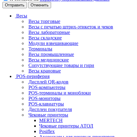
Отменить
Весы
Весы торговые
Весы с печатью штрих-этикеток и чеков
Весы лабораторные
Весы складские
Модули взвешивающие
Терминалы
Весы промышленные
Весы медицинские
Сопутствующие товары и гири
Весы крановые
POS-периферия
Дисплей QR-кодов
POS-компьютеры
POS-терминалы и моноблоки
POS-мониторы
POS-клавиатуры
Дисплеи покупателя
Чековые принтеры
MERTECH
Чековые принтеры АТОЛ
Posiflex
Аксессуары для чековых принтеров