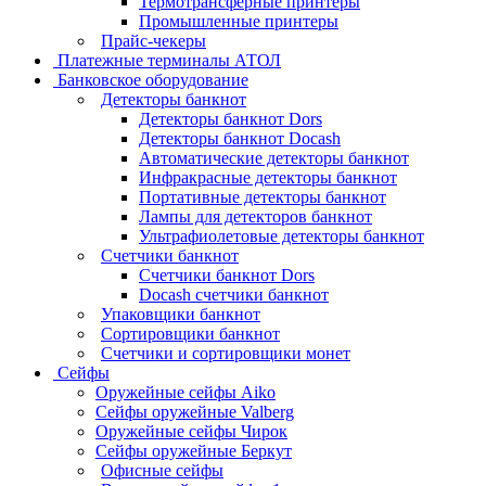
Термотрансферные принтеры
Промышленные принтеры
Прайс-чекеры
Платежные терминалы АТОЛ
Банковское оборудование
Детекторы банкнот
Детекторы банкнот Dors
Детекторы банкнот Docash
Автоматические детекторы банкнот
Инфракрасные детекторы банкнот
Портативные детекторы банкнот
Лампы для детекторов банкнот
Ультрафиолетовые детекторы банкнот
Счетчики банкнот
Счетчики банкнот Dors
Docash счетчики банкнот
Упаковщики банкнот
Сортировщики банкнот
Счетчики и сортировщики монет
Сейфы
Оружейные сейфы Aiko
Сейфы оружейные Valberg
Оружейные сейфы Чирок
Сейфы оружейные Беркут
Офисные сейфы