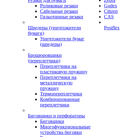
Резаки для бумаги
Zebra
Роликовые резаки
Godex
Сабельные резаки
Citizen
Гильотинные резаки
CAS
Шредеры (уничтожители
Posiflex
бумаги)
Уничтожители бумаг
(шредеры)
Брошюровщики
(переплетчики)
Переплетчики на
пластиковую пружину
Переплетчики на
металлическую
пружину
Термопереплетчики
Комбинированные
переплетчики
Биговщики и перфораторы
Биговщики
Многофункциональные
устройства биговки