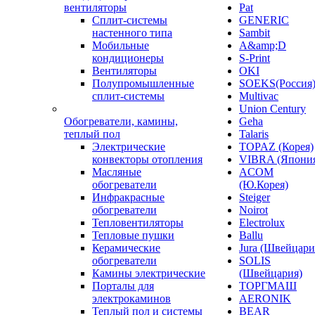
вентиляторы
Pat
Сплит-системы
GENERIC
настенного типа
Sambit
Мобильные
A&amp;D
кондиционеры
S-Print
Вентиляторы
OKI
Полупромышленные
SOEKS(Россия
сплит-системы
Multivac
Union Century
Обогреватели, камины,
Geha
теплый пол
Talaris
Электрические
TOPAZ (Корея)
конвекторы отопления
VIBRA (Япони
Масляные
ACOM
обогреватели
(Ю.Корея)
Инфракрасные
Steiger
обогреватели
Noirot
Тепловентиляторы
Electrolux
Тепловые пушки
Ballu
Керамические
Jura (Швейцари
обогреватели
SOLIS
Камины электрические
(Швейцария)
Порталы для
ТОРГМАШ
электрокаминов
AERONIK
Теплый пол и системы
BEAR