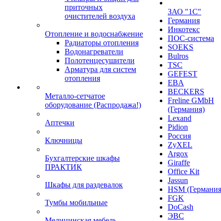
приточных
ЗАО "1С"
очистителей воздуха
Германия
Инкотекс
Отопление и водоснабжение
ПОС-система
Радиаторы отопления
SOEKS
Водонагреватели
Bulros
Полотенцесушители
TSC
Арматура для систем
GEFEST
отопления
EBA
BECKERS
Металло-сетчатое
Freline GMbH
оборудование (Распродажа!)
(Германия)
Lexand
Аптечки
Pidion
Россия
Ключницы
ZyXEL
Argox
Бухгалтерские шкафы
Giraffe
ПРАКТИК
Office Kit
Jassun
Шкафы для раздевалок
HSM (Германия
FGK
Тумбы мобильные
DoCash
ЭВС
Медицинская мебель