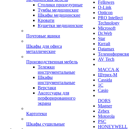
Fellowes
Столики процедурные
D-Link
Тумбы медицинские
Opticon
Шкафы медицинские
PRO Intellect
Кровати
Technology
Кушетки медицинские
Microsoft
Dr.Web
Почтовые ящики
Star
Китай
Шкафы для офиса
Datamax
металлические
Телеинформсвя
AV Tech
Производственная мебель
Тележки
МАССА-К
инструментальные
Штрих-М
Шкафы
Cassida
инструментальные
1С
Верстаки
Casio
Аксессуары для
перфорированного
DORS
экрана
Magner
Zebex
Картотеки
Motorola
PSC
Шкафы сушильные
HONEYWELL