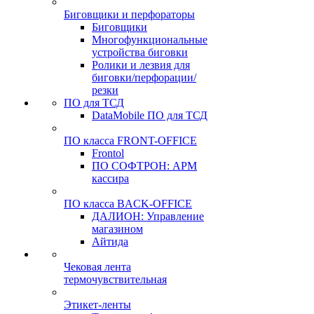
Биговщики и перфораторы
Биговщики
Многофункциональные
устройства биговки
Ролики и лезвия для
биговки/перфорации/
резки
ПО для ТСД
DataMobile ПО для ТСД
ПО класса FRONT-OFFICE
Frontol
ПО СОФТРОН: АРМ
кассира
ПО класса BACK-OFFICE
ДАЛИОН: Управление
магазином
Айтида
Чековая лента
термочувствительная
Этикет-ленты