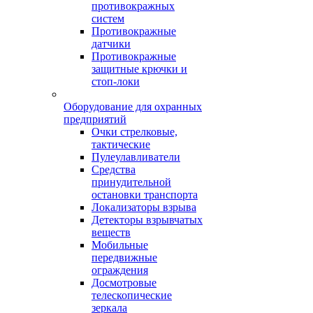
противокражных
систем
Противокражные
датчики
Противокражные
защитные крючки и
стоп-локи
Оборудование для охранных
предприятий
Очки стрелковые,
тактические
Пулеулавливатели
Средства
принудительной
остановки транспорта
Локализаторы взрыва
Детекторы взрывчатых
веществ
Мобильные
передвижные
ограждения
Досмотровые
телескопические
зеркала