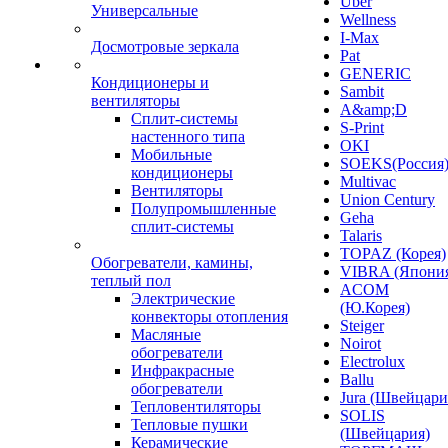
Uber
Универсальные
Wellness
I-Max
Досмотровые зеркала
Pat
GENERIC
Кондиционеры и
Sambit
вентиляторы
A&amp;D
Сплит-системы
S-Print
настенного типа
OKI
Мобильные
SOEKS(Россия
кондиционеры
Multivac
Вентиляторы
Union Century
Полупромышленные
Geha
сплит-системы
Talaris
TOPAZ (Корея)
Обогреватели, камины,
VIBRA (Япони
теплый пол
ACOM
Электрические
(Ю.Корея)
конвекторы отопления
Steiger
Масляные
Noirot
обогреватели
Electrolux
Инфракрасные
Ballu
обогреватели
Jura (Швейцари
Тепловентиляторы
SOLIS
Тепловые пушки
(Швейцария)
Керамические