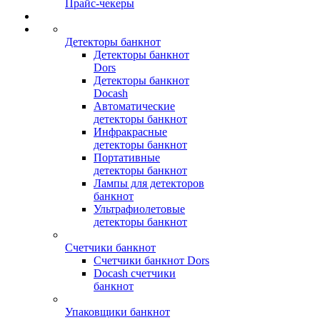
Прайс-чекеры
Детекторы банкнот
Детекторы банкнот
Dors
Детекторы банкнот
Docash
Автоматические
детекторы банкнот
Инфракрасные
детекторы банкнот
Портативные
детекторы банкнот
Лампы для детекторов
банкнот
Ультрафиолетовые
детекторы банкнот
Счетчики банкнот
Счетчики банкнот Dors
Docash счетчики
банкнот
Упаковщики банкнот