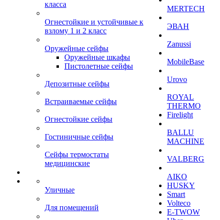
класса
MERTECH
Огнестойкие и устойчивые к
ЭВАН
взлому 1 и 2 класс
Zanussi
Оружейные сейфы
Оружейные шкафы
MobileBase
Пистолетные сейфы
Urovo
Депозитные сейфы
ROYAL
Встраиваемые сейфы
THERMO
Firelight
Огнестойкие сейфы
BALLU
Гостиничные сейфы
MACHINE
Сейфы термостаты
VALBERG
медицинские
AIKO
HUSKY
Уличные
Smart
Volteco
Для помещений
E-TWOW