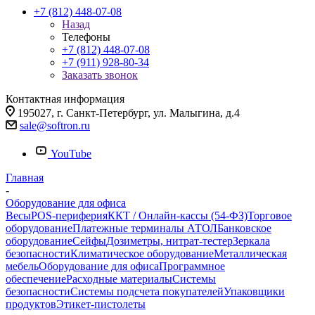
+7 (812) 448-07-08
Назад
Телефоны
+7 (812) 448-07-08
+7 (911) 928-80-34
Заказать звонок
Контактная информация
195027, г. Санкт-Петербург, ул. Малыгина, д.4
sale@softron.ru
YouTube
Главная
-
Оборудование для офиса
Весы
POS-периферия
ККТ / Онлайн-кассы (54-ФЗ)
Торговое
оборудование
Платежные терминалы АТОЛ
Банковское
оборудование
Сейфы
Дозиметры, нитрат-тестер
Зеркала
безопасности
Климатическое оборудование
Металлическая
мебель
Оборудование для офиса
Программное
обеспечение
Расходные материалы
Системы
безопасности
Системы подсчета покупателей
Упаковщики
продуктов
Этикет-пистолеты