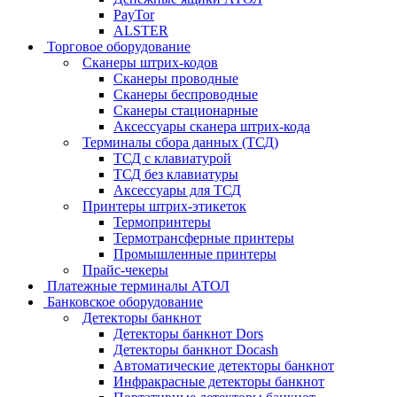
PayTor
ALSTER
Торговое оборудование
Сканеры штрих-кодов
Сканеры проводные
Сканеры беспроводные
Сканеры стационарные
Аксессуары сканера штрих-кода
Терминалы сбора данных (ТСД)
ТСД с клавиатурой
ТСД без клавиатуры
Аксессуары для ТСД
Принтеры штрих-этикеток
Термопринтеры
Термотрансферные принтеры
Промышленные принтеры
Прайс-чекеры
Платежные терминалы АТОЛ
Банковское оборудование
Детекторы банкнот
Детекторы банкнот Dors
Детекторы банкнот Docash
Автоматические детекторы банкнот
Инфракрасные детекторы банкнот