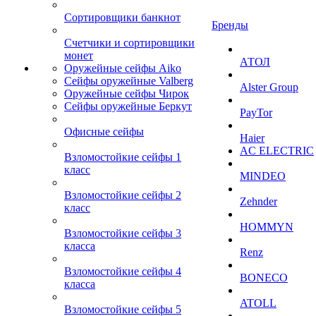
Сортировщики банкнот
Бренды
Счетчики и сортировщики
монет
АТОЛ
Оружейные сейфы Aiko
Сейфы оружейные Valberg
Alster Group
Оружейные сейфы Чирок
Сейфы оружейные Беркут
PayTor
Офисные сейфы
Haier
AC ELECTRIC
Взломостойкие сейфы 1
класс
MINDEO
Взломостойкие сейфы 2
Zehnder
класс
HOMMYN
Взломостойкие сейфы 3
класса
Renz
Взломостойкие сейфы 4
BONECO
класса
ATOLL
Взломостойкие сейфы 5