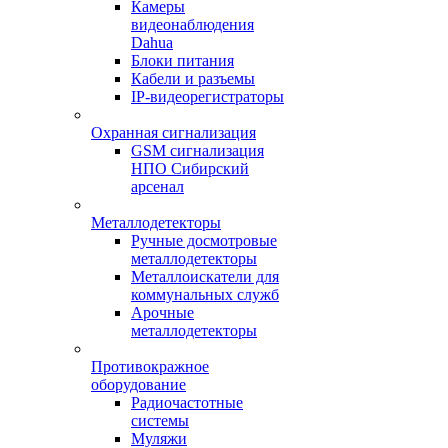
Камеры
видеонаблюдения
Dahua
Блоки питания
Кабели и разъемы
IP-видеорегистраторы
Охранная сигнализация
GSM сигнализация
НПО Сибирский
арсенал
Металлодетекторы
Ручные досмотровые
металлодетекторы
Металлоискатели для
коммунальных служб
Арочные
металлодетекторы
Противокражное
оборудование
Радиочастотные
системы
Муляжи