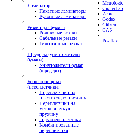
Metrologic
Ламинаторы
CipherLab
Пакетные ламинаторы
Zebra
Рулонные ламинаторы
Godex
Citizen
Резаки для бумаги
CAS
Роликовые резаки
Сабельные резаки
Posiflex
Гильотинные резаки
Шредеры (уничтожители
бумаги)
Уничтожители бумаг
(шредеры)
Брошюровщики
(переплетчики)
Переплетчики на
пластиковую пружину
Переплетчики на
металлическую
пружину
Термопереплетчики
Комбинированные
переплетчики