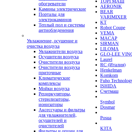
ТОРГМАШ
обогреватели
AERONIK
Камины электрические
BEAR
Порталы для
VARIMIXER
электрокаминов
KT
Теплый пол и системы
Robot Coupe
антиобледенения
VEMA
MACAP
Увлажнение, осушение и
SIRMAN
очистка воздуха
LILOMA
Увлажнители воздуха
GLO-LEE VIN
Осушители воздуха
Laurel
Очистители воздуха
RC (Италия)
Очистители воздуха
Henkelman
приточные
Komkom
Климатические
Fuho Technolog
комплексы
ISHIDA
Мойки воздуха
Счетмаш
Рециркуляторы,
стерилизаторы,
Symbol
ионизаторы
Dosmar
Аксессуары и фильтры
для увлажнителей,
Posua
осушителей и
очистителей
КЗТА
Фильтры и опции для