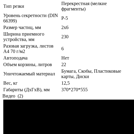
Перекрестная (мелкие
Тип резки
фрагменты)
Уровень секретности (DIN
Р-5
66399)
Размер частиц, мм
2х6
Ширина приемного
230
устройства, мм
Разовая загрузка, листов
6
А4 70 г/м2
Автоподача
Нет
Объем корзины, литров
22
Бумага, Скобы, Пластиковые
Уничтожаемый материал
карты, Диски
Вес, кг
12,5
Габариты (ДхГхВ), мм
370*270*555
Видео
(2)