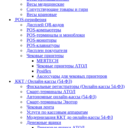
Весы медицинские
Сопутствующие товары и гири
Весы крановые
POS-периферия
Дисплей QR-кодов
POS-компьютеры
POS-терминалы и моноблоки
POS-мониторы
POS-клавиатуры
Дисплеи покупателя
Чековые принтеры
MERTECH
Чековые принтеры АТОЛ
Posiflex
Аксессуары для чековых принтеров
ККТ / Онлайн-кассы (54-ФЗ)
Фискальные регистраторы (Онлайн-кассы 54-ФЗ)
Смарт-терминалы АТОЛ
Автономные онлайн-кассы (54-ФЗ)
Смарт-терминалы Эвотор
Чековая лента
Услуги по кассовым аппаратам
Модернизация ККТ до онлайн-кассы 54-ФЗ
Денежные ящики
Денежные ящики АТОЛ