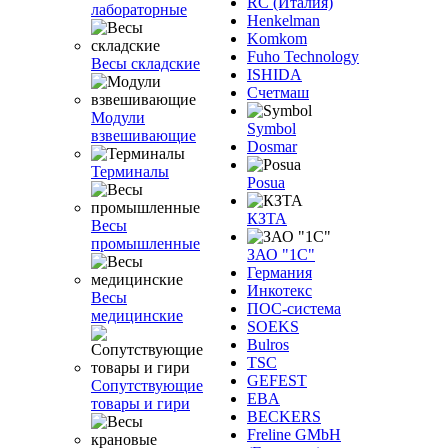
RC (Италия)
лабораторные
Henkelman
Komkom
Fuho Technology
Весы складские
ISHIDA
Счетмаш
Модули
Symbol
взвешивающие
Dosmar
Терминалы
Posua
КЗТА
Весы
промышленные
ЗАО "1С"
Германия
Инкотекс
Весы
ПОС-система
медицинские
SOEKS
Bulros
TSC
GEFEST
Сопутствующие
EBA
товары и гири
BECKERS
Freline GMbH