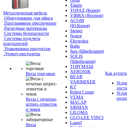
Geha
Talaris
TOPAZ (Корея)
Металлическая мебель
VIBRA (Япония)
Оборудование для офиса
ACOM
Программное обеспечение
(Ю.Корея)
Расходные материалы
Steiger
Системы безопасности
Noirot
Системы подсчета
Electrolux
покупателей
Ballu
Упаковщики продуктов
Jura (Швейцария)
Этикет-пистолеты
SOLIS
(Швейцария)
ТОРГМАШ
AERONIK
Как купит
Весы торговые
BEAR
VARIMIXER
Усло
KT
дост
Robot Coupe
Усло
VEMA
опла
Весы с печатью
MACAP
штрих-этикеток
SIRMAN
и чеков
LILOMA
GLO-LEE VINCI
Laurel
Весы