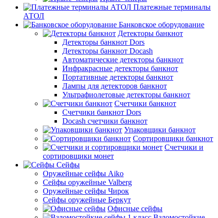
Платежные терминалы
АТОЛ
Банковское оборудование
Детекторы банкнот
Детекторы банкнот Dors
Детекторы банкнот Docash
Автоматические детекторы банкнот
Инфракрасные детекторы банкнот
Портативные детекторы банкнот
Лампы для детекторов банкнот
Ультрафиолетовые детекторы банкнот
Счетчики банкнот
Счетчики банкнот Dors
Docash счетчики банкнот
Упаковщики банкнот
Сортировщики банкнот
Счетчики и
сортировщики монет
Сейфы
Оружейные сейфы Aiko
Сейфы оружейные Valberg
Оружейные сейфы Чирок
Сейфы оружейные Беркут
Офисные сейфы
Взломостойкие