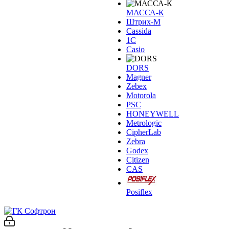
МАССА-К
Штрих-М
Cassida
1С
Casio
DORS
Magner
Zebex
Motorola
PSC
HONEYWELL
Metrologic
CipherLab
Zebra
Godex
Citizen
CAS
Posiflex