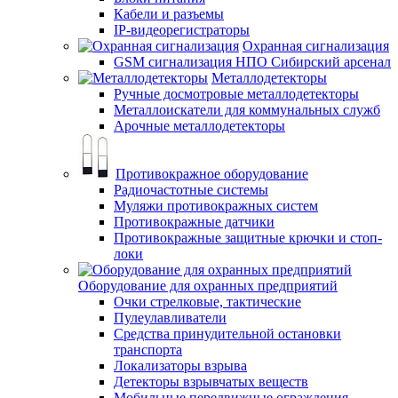
Кабели и разъемы
IP-видеорегистраторы
Охранная сигнализация
GSM сигнализация НПО Сибирский арсенал
Металлодетекторы
Ручные досмотровые металлодетекторы
Металлоискатели для коммунальных служб
Арочные металлодетекторы
Противокражное оборудование
Радиочастотные системы
Муляжи противокражных систем
Противокражные датчики
Противокражные защитные крючки и стоп-
локи
Оборудование для охранных предприятий
Очки стрелковые, тактические
Пулеулавливатели
Средства принудительной остановки
транспорта
Локализаторы взрыва
Детекторы взрывчатых веществ
Мобильные передвижные ограждения