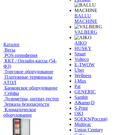
BALLU
MACHINE
VALBERG
AIKO
Каталог
HUSKY
Весы
Smart
POS-периферия
Volteco
ККТ / Онлайн-кассы (54-
E-TWOW
ФЗ)
Uber
Торговое оборудование
Wellness
Платежные терминалы
I-Max
АТОЛ
Pat
Банковское оборудование
GENERIC
Сейфы
Sambit
Дозиметры, нитрат-тестер
A&amp;D
Зеркала безопасности
S-Print
Климатическое
OKI
оборудование
SOEKS(Россия)
Multivac
Union Century