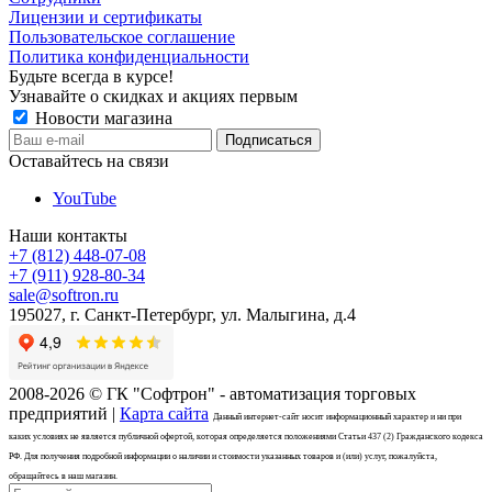
Лицензии и сертификаты
Пользовательское соглашение
Политика конфиденциальности
Будьте всегда в курсе!
Узнавайте о скидках и акциях первым
Новости магазина
Оставайтесь на связи
YouTube
Наши контакты
+7 (812) 448-07-08
+7 (911) 928-80-34
sale@softron.ru
195027, г. Санкт-Петербург, ул. Малыгина, д.4
2008-2026 © ГК "Софтрон" - автоматизация торговых
предприятий |
Карта сайта
Данный интернет-сайт носит информационный характер и ни при
каких условиях не является публичной офертой, которая определяется положениями Статьи 437 (2) Гражданского кодекса
РФ. Для получения подробной информации о наличии и стоимости указанных товаров и (или) услуг, пожалуйста,
обращайтесь в наш магазин.