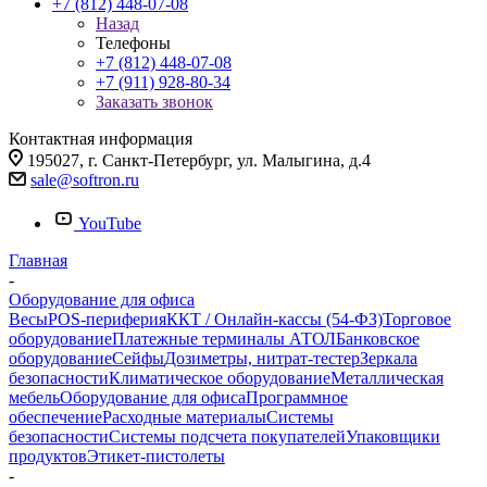
+7 (812) 448-07-08
Назад
Телефоны
+7 (812) 448-07-08
+7 (911) 928-80-34
Заказать звонок
Контактная информация
195027, г. Санкт-Петербург, ул. Малыгина, д.4
sale@softron.ru
YouTube
Главная
-
Оборудование для офиса
Весы
POS-периферия
ККТ / Онлайн-кассы (54-ФЗ)
Торговое
оборудование
Платежные терминалы АТОЛ
Банковское
оборудование
Сейфы
Дозиметры, нитрат-тестер
Зеркала
безопасности
Климатическое оборудование
Металлическая
мебель
Оборудование для офиса
Программное
обеспечение
Расходные материалы
Системы
безопасности
Системы подсчета покупателей
Упаковщики
продуктов
Этикет-пистолеты
-