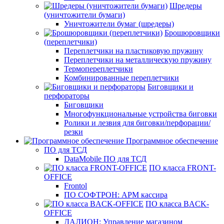
Шредеры
(уничтожители бумаги)
Уничтожители бумаг (шредеры)
Брошюровщики
(переплетчики)
Переплетчики на пластиковую пружину
Переплетчики на металлическую пружину
Термопереплетчики
Комбинированные переплетчики
Биговщики и
перфораторы
Биговщики
Многофункциональные устройства биговки
Ролики и лезвия для биговки/перфорации/
резки
Программное обеспечение
ПО для ТСД
DataMobile ПО для ТСД
ПО класса FRONT-
OFFICE
Frontol
ПО СОФТРОН: АРМ кассира
ПО класса BACK-
OFFICE
ДАЛИОН: Управление магазином