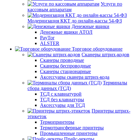
Услуги по
кассовым аппаратам
Модернизация ККТ до онлайн-кассы 54-ФЗ
Денежные ящики
Денежные ящики АТОЛ
PayTor
ALSTER
Торговое оборудование
Сканеры штрих-кодов
Сканеры проводные
Сканеры беспроводные
Сканеры стационарные
Аксессуары сканера штрих-кода
Терминалы
сбора данных (ТСД)
ТСД с клавиатурой
ТСД без клавиатуры
Аксессуары для ТСД
Принтеры штрих-
этикеток
Термопринтеры
Термотрансферные принтеры
Промышленные принтеры
Прайс-чекеры