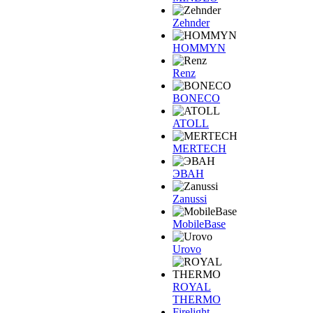
Zehnder
HOMMYN
Renz
BONECO
ATOLL
MERTECH
ЭВАН
Zanussi
MobileBase
Urovo
ROYAL
THERMO
Firelight