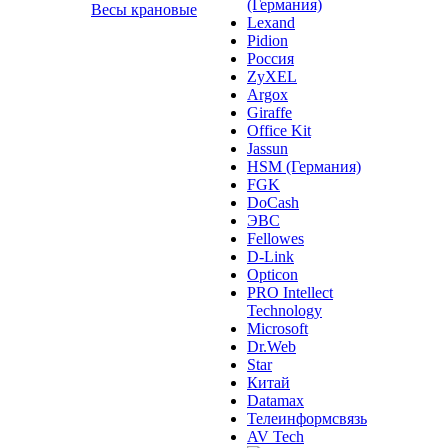
(Германия)
Весы крановые
Lexand
Pidion
Россия
ZyXEL
Argox
Giraffe
Office Kit
Jassun
HSM (Германия)
FGK
DoCash
ЭВС
Fellowes
D-Link
Opticon
PRO Intellect
Technology
Microsoft
Dr.Web
Star
Китай
Datamax
Телеинформсвязь
AV Tech