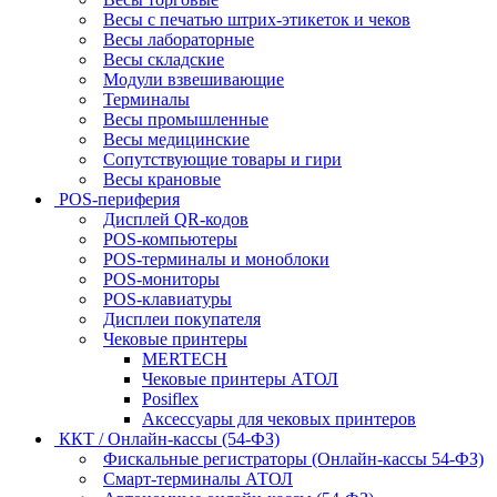
Весы с печатью штрих-этикеток и чеков
Весы лабораторные
Весы складские
Модули взвешивающие
Терминалы
Весы промышленные
Весы медицинские
Сопутствующие товары и гири
Весы крановые
POS-периферия
Дисплей QR-кодов
POS-компьютеры
POS-терминалы и моноблоки
POS-мониторы
POS-клавиатуры
Дисплеи покупателя
Чековые принтеры
MERTECH
Чековые принтеры АТОЛ
Posiflex
Аксессуары для чековых принтеров
ККТ / Онлайн-кассы (54-ФЗ)
Фискальные регистраторы (Онлайн-кассы 54-ФЗ)
Смарт-терминалы АТОЛ