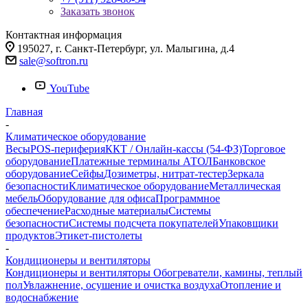
Заказать звонок
Контактная информация
195027, г. Санкт-Петербург, ул. Малыгина, д.4
sale@softron.ru
YouTube
Главная
-
Климатическое оборудование
Весы
POS-периферия
ККТ / Онлайн-кассы (54-ФЗ)
Торговое
оборудование
Платежные терминалы АТОЛ
Банковское
оборудование
Сейфы
Дозиметры, нитрат-тестер
Зеркала
безопасности
Климатическое оборудование
Металлическая
мебель
Оборудование для офиса
Программное
обеспечение
Расходные материалы
Системы
безопасности
Системы подсчета покупателей
Упаковщики
продуктов
Этикет-пистолеты
-
Кондиционеры и вентиляторы
Кондиционеры и вентиляторы
Обогреватели, камины, теплый
пол
Увлажнение, осушение и очистка воздуха
Отопление и
водоснабжение