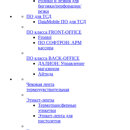
Ролики и лезвия для
биговки/перфорации/
резки
ПО для ТСД
DataMobile ПО для ТСД
ПО класса FRONT-OFFICE
Frontol
ПО СОФТРОН: АРМ
кассира
ПО класса BACK-OFFICE
ДАЛИОН: Управление
магазином
Айтида
Чековая лента
термочувствительная
Этикет-ленты
Термотрансферные
этикетки
Этикет-лента для
пистолетов