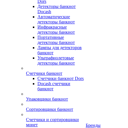
Dors
Детекторы банкнот
Docash
Автоматические
детекторы банкнот
Инфракрасные
детекторы банкнот
Портативные
детекторы банкнот
Лампы для детекторов
банкнот
Ультрафиолетовые
детекторы банкнот
Счетчики банкнот
Счетчики банкнот Dors
Docash счетчики
банкнот
Упаковщики банкнот
Сортировщики банкнот
Счетчики и сортировщики
монет
Бренды