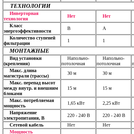
ТЕХНОЛОГИИ
Инверторная
Нет
Нет
технология
Класс
В
А
энергоэффективности
Количество ступеней
1
1
фильтрации
МОНТАЖНЫЕ
Вид установки
Напольно-
Напольно-
(крепления)
потолочная
потолочная
Макс. длина
30 м
30 м
магистрали (трассы)
Макс. перепад высот
между внутр. и внешним
15 м
15 м
блоками
Макс. потребляемая
1,65 кВт
2,25 кВт
мощность
Напряжение
220 - 240 В
220 - 240 В
электропитания, В
Сетевой кабель
Нет
Нет
Мощность