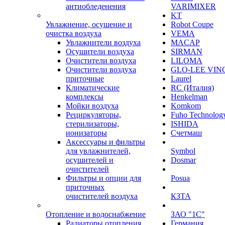
антиобледенения
VARIMIXER
KT
Увлажнение, осушение и
Robot Coupe
очистка воздуха
VEMA
Увлажнители воздуха
MACAP
Осушители воздуха
SIRMAN
Очистители воздуха
LILOMA
Очистители воздуха
GLO-LEE VIN
приточные
Laurel
Климатические
RC (Италия)
комплексы
Henkelman
Мойки воздуха
Komkom
Рециркуляторы,
Fuho Technolog
стерилизаторы,
ISHIDA
ионизаторы
Счетмаш
Аксессуары и фильтры
для увлажнителей,
Symbol
осушителей и
Dosmar
очистителей
Фильтры и опции для
Posua
приточных
очистителей воздуха
КЗТА
Отопление и водоснабжение
ЗАО "1С"
Радиаторы отопления
Германия