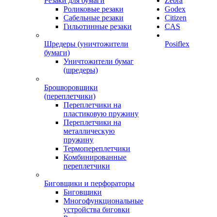
Резаки для бумаги
Zebra
Роликовые резаки
Godex
Сабельные резаки
Citizen
Гильотинные резаки
CAS
Шредеры (уничтожители
Posiflex
бумаги)
Уничтожители бумаг
(шредеры)
Брошюровщики
(переплетчики)
Переплетчики на
пластиковую пружину
Переплетчики на
металлическую
пружину
Термопереплетчики
Комбинированные
переплетчики
Биговщики и перфораторы
Биговщики
Многофункциональные
устройства биговки