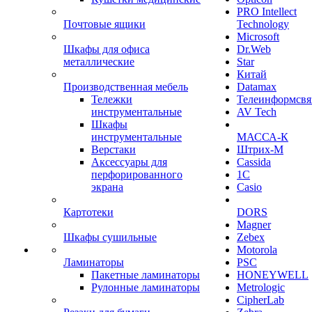
PRO Intellect
Почтовые ящики
Technology
Microsoft
Шкафы для офиса
Dr.Web
металлические
Star
Китай
Производственная мебель
Datamax
Тележки
Телеинформсвя
инструментальные
AV Tech
Шкафы
инструментальные
МАССА-К
Верстаки
Штрих-М
Аксессуары для
Cassida
перфорированного
1С
экрана
Casio
Картотеки
DORS
Magner
Шкафы сушильные
Zebex
Motorola
Ламинаторы
PSC
Пакетные ламинаторы
HONEYWELL
Рулонные ламинаторы
Metrologic
CipherLab