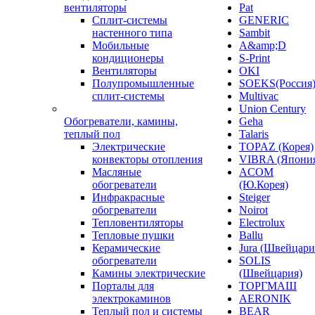
вентиляторы
Pat
Сплит-системы
GENERIC
настенного типа
Sambit
Мобильные
A&amp;D
кондиционеры
S-Print
Вентиляторы
OKI
Полупромышленные
SOEKS(Россия
сплит-системы
Multivac
Union Century
Обогреватели, камины,
Geha
теплый пол
Talaris
Электрические
TOPAZ (Корея)
конвекторы отопления
VIBRA (Япони
Масляные
ACOM
обогреватели
(Ю.Корея)
Инфракрасные
Steiger
обогреватели
Noirot
Тепловентиляторы
Electrolux
Тепловые пушки
Ballu
Керамические
Jura (Швейцари
обогреватели
SOLIS
Камины электрические
(Швейцария)
Порталы для
ТОРГМАШ
электрокаминов
AERONIK
Теплый пол и системы
BEAR