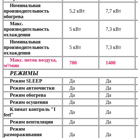
Номинальная
производительность
5,2 кВт
7,7 кВт
обогрева
Макс.
производительность
5 кВт
7,3 кВт
охлаждения
Номинальная
производительность
5 кВт
7,3 кВт
охлаждения
Макс. поток воздуха,
700
1400
м³/мин
РЕЖИМЫ
Режим SLEEP
Да
Да
Режим автоочистки
Да
Да
Режим обогрева
Да
Да
Режим осушения
Да
Да
Климат контроль "I
Да
Да
feel"
Режим вентиляции
Да
Да
Режим
размораживания
Да
Да