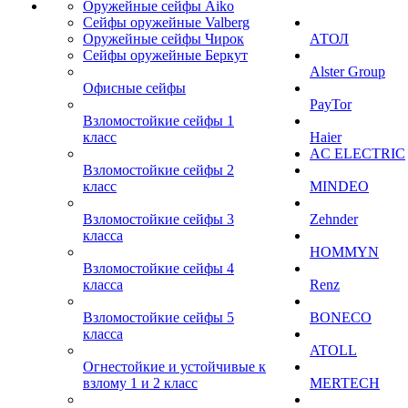
Оружейные сейфы Aiko
Сейфы оружейные Valberg
Оружейные сейфы Чирок
АТОЛ
Сейфы оружейные Беркут
Alster Group
Офисные сейфы
PayTor
Взломостойкие сейфы 1
класс
Haier
AC ELECTRIC
Взломостойкие сейфы 2
класс
MINDEO
Взломостойкие сейфы 3
Zehnder
класса
HOMMYN
Взломостойкие сейфы 4
класса
Renz
Взломостойкие сейфы 5
BONECO
класса
ATOLL
Огнестойкие и устойчивые к
взлому 1 и 2 класс
MERTECH