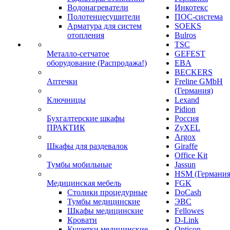
Водонагреватели
Инкотекс
Полотенцесушители
ПОС-система
Арматура для систем
SOEKS
отопления
Bulros
TSC
Металло-сетчатое
GEFEST
оборудование (Распродажа!)
EBA
BECKERS
Аптечки
Freline GMbH
(Германия)
Ключницы
Lexand
Pidion
Бухгалтерские шкафы
Россия
ПРАКТИК
ZyXEL
Argox
Шкафы для раздевалок
Giraffe
Office Kit
Тумбы мобильные
Jassun
HSM (Германия
Медицинская мебель
FGK
Столики процедурные
DoCash
Тумбы медицинские
ЭВС
Шкафы медицинские
Fellowes
Кровати
D-Link
Кушетки медицинские
Opticon