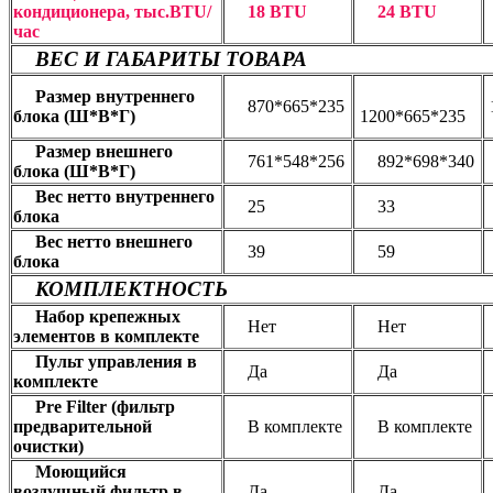
кондиционера, тыс.BTU/
18 BTU
24 BTU
час
ВЕС И ГАБАРИТЫ ТОВАРА
Размер внутреннего
870*665*235
блока (Ш*В*Г)
1200*665*235
Размер внешнего
761*548*256
892*698*340
блока (Ш*В*Г)
Вес нетто внутреннего
25
33
блока
Вес нетто внешнего
39
59
блока
КОМПЛЕКТНОСТЬ
Набор крепежных
Нет
Нет
элементов в комплекте
Пульт управления в
Да
Да
комплекте
Pre Filter (фильтр
предварительной
В комплекте
В комплекте
очистки)
Моющийся
воздушный фильтр в
Да
Да