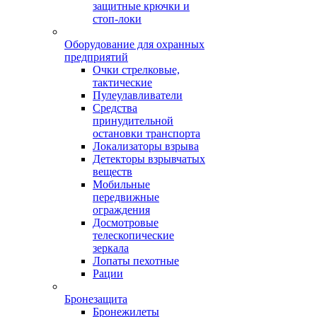
защитные крючки и
стоп-локи
Оборудование для охранных
предприятий
Очки стрелковые,
тактические
Пулеулавливатели
Средства
принудительной
остановки транспорта
Локализаторы взрыва
Детекторы взрывчатых
веществ
Мобильные
передвижные
ограждения
Досмотровые
телескопические
зеркала
Лопаты пехотные
Рации
Бронезащита
Бронежилеты