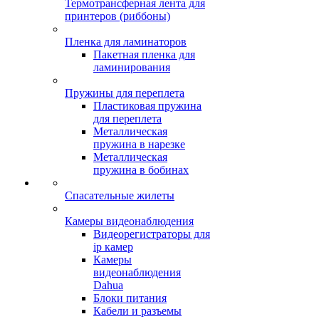
Термотрансферная лента для
принтеров (риббоны)
Пленка для ламинаторов
Пакетная пленка для
ламинирования
Пружины для переплета
Пластиковая пружина
для переплета
Металлическая
пружина в нарезке
Металлическая
пружина в бобинах
Спасательные жилеты
Камеры видеонаблюдения
Видеорегистраторы для
ip камер
Камеры
видеонаблюдения
Dahua
Блоки питания
Кабели и разъемы