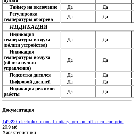
пульта
Таймер на включение
Да
Да
Регулировка
Да
Да
температуры обогрева
ИНДИКАЦИЯ
Индикация
температуры воздуха
Да
Да
(вблизи устройства)
Индикация
температуры воздуха
Да
Да
(вблизи пульта
управления)
Подсветка дисплея
Да
Да
Цифровой дисплей
Да
Да
Индикация режимов
Да
Да
работы
Документация
145390_electrolux_manual_unitary_pro_on_off_eacu_cur_print
20,9 мб
Характеристики