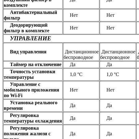
комплекте
Антибактериальный
Нет
Нет
фильтр
Деодорирующий
Нет
Нет
фильтр в комплекте
УПРАВЛЕНИЕ
Вид управления
Дистанционное
Дистанционное
беспроводное
беспроводное
Таймер на отключение
Да
Да
Точность установки
1,0 °С
1,0 °С
температуры
Управление c
мобильного приложения
Нет
Нет
по Wi-Fi
Установка реального
Да
Да
времени
Регулировка
Да
Да
температуры охлаждения
Регулировка
положения жалюзи с
Да
Да