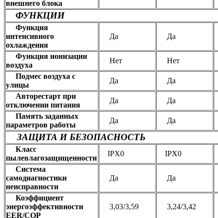
внешнего блока
ФУНКЦИИ
Функция
интенсивного
Да
Да
охлаждения
Функция ионизации
Нет
Нет
воздуха
Подмес воздуха с
Да
Да
улицы
Авторестарт при
Да
Да
отключении питания
Память заданных
Да
Да
параметров работы
ЗАЩИТА И БЕЗОПАСНОСТЬ
Класс
IPX0
IPX0
пылевлагозащищенности
Система
самодиагностики
Да
Да
неисправности
Коэффициент
энергоэффективности
3,03/3,59
3,24/3,42
EER/COP