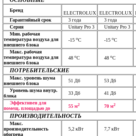
Бренд
ELECTROLUX
ELECTROLUX
Гарантийный срок
3 года
3 года
Серия
Unitary Pro 3
Unitary Pro 3
Мин. рабочая
о
о
температура воздуха для
-15
С
-15
С
внешнего блока
Макс. рабочая
о
о
температура воздуха для
48
С
48
С
внешнего блока
ПОТРЕБИТЕЛЬСКИЕ
Макс. уровень шума
51 Дб
53 Дб
внешнего блока
Уровень шума внутр.
33 Дб
41 Дб
блока
Эффективен для
2
2
55 м
70 м
помещ. площадью до
ПРОИЗВОДИТЕЛЬНОСТЬ
Макс.
производительность
5,2 кВт
7,7 кВт
обогрева