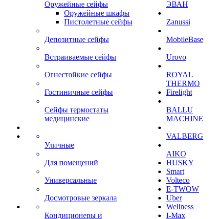
Оружейные сейфы
ЭВАН
Оружейные шкафы
Пистолетные сейфы
Zanussi
Депозитные сейфы
MobileBase
Встраиваемые сейфы
Urovo
Огнестойкие сейфы
ROYAL
THERMO
Гостиничные сейфы
Firelight
Сейфы термостаты
BALLU
медицинские
MACHINE
VALBERG
Уличные
AIKO
Для помещений
HUSKY
Smart
Универсальные
Volteco
E-TWOW
Досмотровые зеркала
Uber
Wellness
Кондиционеры и
I-Max