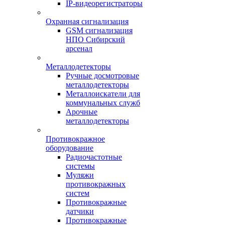
IP-видеорегистраторы
Охранная сигнализация
GSM сигнализация
НПО Сибирский
арсенал
Металлодетекторы
Ручные досмотровые
металлодетекторы
Металлоискатели для
коммунальных служб
Арочные
металлодетекторы
Противокражное
оборудование
Радиочастотные
системы
Муляжи
противокражных
систем
Противокражные
датчики
Противокражные